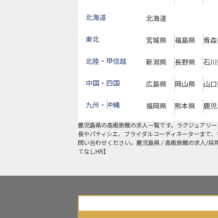
北海道
北海道
東北
宮城県
福島県
青森
北陸・甲信越
新潟県
長野県
石川
中国・四国
広島県
岡山県
山口
九州・沖縄
福岡県
熊本県
鹿児
鹿児島県
の
高級旅館
の求人一覧です。ラグジュアリー
長やパティシエ、ブライダルコーディネーターまで、
問い合わせください。鹿児島県 / 高級旅館の求人/
てなしHR】