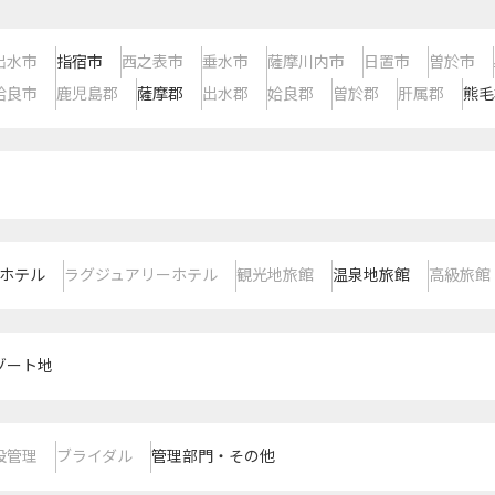
出水市
指宿市
西之表市
垂水市
薩摩川内市
日置市
曽於市
姶良市
鹿児島郡
薩摩郡
出水郡
姶良郡
曽於郡
肝属郡
熊毛
ホテル
ラグジュアリーホテル
観光地旅館
温泉地旅館
高級旅館
ゾート地
設管理
ブライダル
管理部門・その他