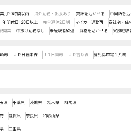
業月20時間以内
海外勤務・出張あり
英語を活かせる
中国語を活
年間休日120日以上
完全週休2日制
マイカー通勤可
寮社宅・住
規開業
中抜け勤務なし
未経験者歓迎
資格を活かせる
実務経験
崎線
ＪＲ日豊本線
ＪＲ日南線
ＪＲ吉都線
鹿児島市電１系統
玉県
千葉県
茨城県
栃木県
群馬県
府
滋賀県
奈良県
和歌山県
県
三重県