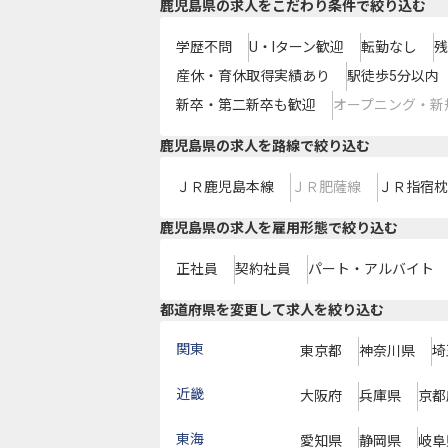
鹿児島県の求人をこだわり条件で絞り込む
学歴不問
U・Iターン歓迎
転勤なし
残
産休・育休取得実績あり
駅徒歩5分以内
新卒・第二新卒も歓迎
オープニング・新
鹿児島県
の求人を路線で絞り込む
ＪＲ鹿児島本線
ＪＲ肥薩線
ＪＲ指宿枕
鹿児島県の求人を雇用形態で絞り込む
正社員
契約社員
パート・アルバイト
都道府県を変更して求人を絞り込む
関東
東京都
神奈川県
埼
近畿
大阪府
兵庫県
京都
東海
愛知県
静岡県
岐阜