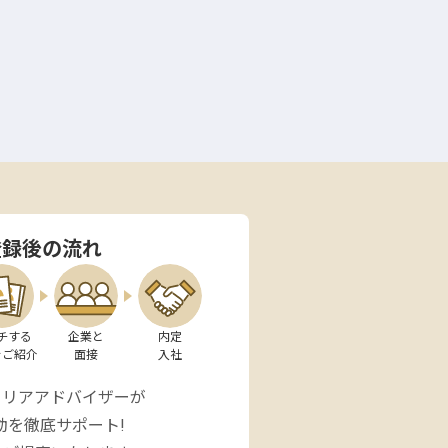
登録後の流れ
チする

企業と

内定

をご紹介
面接
入社
ャリアアドバイザーが
動を徹底サポート!