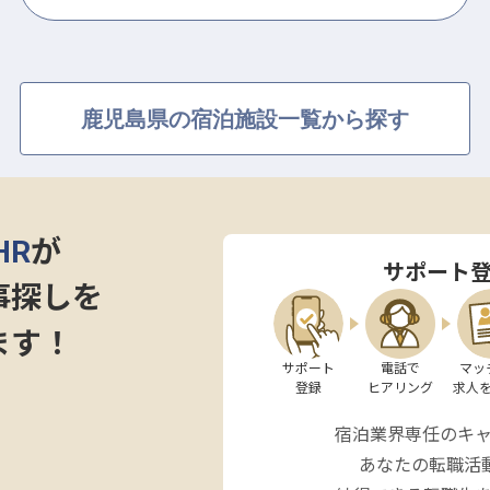
鹿児島県の宿泊施設一覧から探す
HR
が
サポート
事探しを
ます！
サポート

電話で

マッ
登録
ヒアリング
求人
宿泊業界専任のキ
あなたの転職活