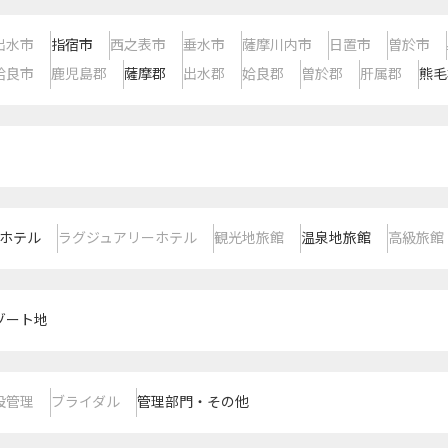
出水市
指宿市
西之表市
垂水市
薩摩川内市
日置市
曽於市
姶良市
鹿児島郡
薩摩郡
出水郡
姶良郡
曽於郡
肝属郡
熊毛
ホテル
ラグジュアリーホテル
観光地旅館
温泉地旅館
高級旅館
ゾート地
設管理
ブライダル
管理部門・その他