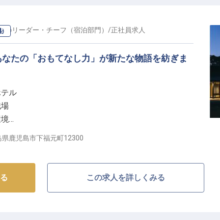
ル
の
リーダー・チーフ（宿泊部門）
/
正社員
求人
門）
あなたの「おもてなし力」が新たな物語を紡ぎま
ホテル
職場
環境
成長できる
県鹿児島市下福元町12300
特別なおもてなしの舞台】
蒸留所」に併設された新規開業ホテルで、宿泊チーフと
る
この求人を詳しくみる
ています。
たホテルだからこそ提供できる、唯一無二のおもてなし
アウトまで、お客様の滞在を彩る全てのシーンであなた