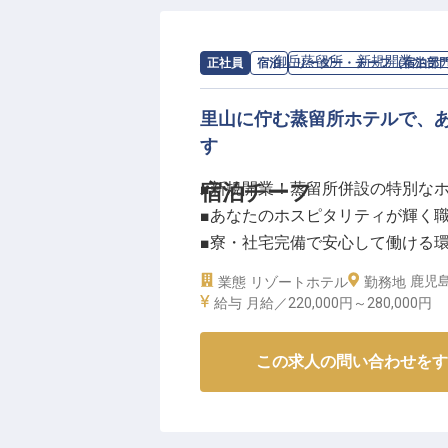
求人情報：
御岳蒸留所 新規開業ホテ
正社員
宿泊
リーダー・チーフ（宿泊部
里山に佇む蒸留所ホテルで、
す
■新規開業！蒸留所併設の特別な
宿泊チーフ
■あなたのホスピタリティが輝く
■寮・社宅完備で安心して働ける
■資格取得・研修支援制度あり！
鹿児島
業態
リゾートホテル
勤務地
給与
月給／220,000円～
280,000円
ーー【蒸留所の香りに包まれる、
西酒造株式会社が手がける「御岳
この求人の問い合わせをす
してご活躍いただける方を募集し
蒸留所という特別な空間と融合し
体験。チェックインからチェック