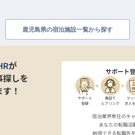
、新しいおもてなしの形を一緒に創り上げていきません
鹿児島県の宿泊施設一覧から探す
できる環境があります】
はもちろん、スタッフ育成や施設管理まで幅広くお任せ
してホテル運営の中核を担っていただきます。資格取得
HR
が
て、さらなるスキルアップも可能です！ 家族手当や住
サポート
・社宅も用意しておりますので、遠方からの転職も安心
事探しを
ており、長く活躍できる職場環境をご用意しています。
ます！
を全力でサポートします！
サポート

電話で

マッ
登録
ヒアリング
求人
宿泊業界専任のキ
あなたの転職活
納得できる転職先