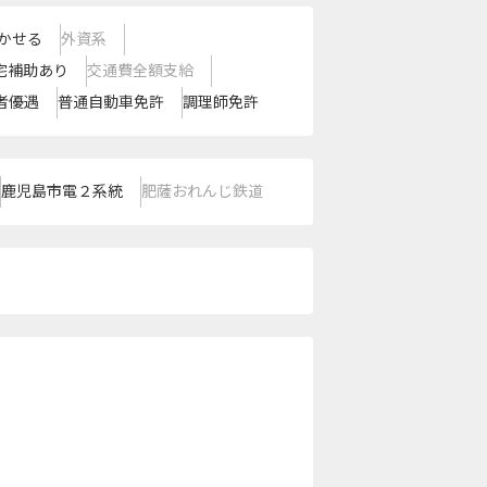
かせる
外資系
宅補助あり
交通費全額支給
者優遇
普通自動車免許
調理師免許
鹿児島市電２系統
肥薩おれんじ鉄道