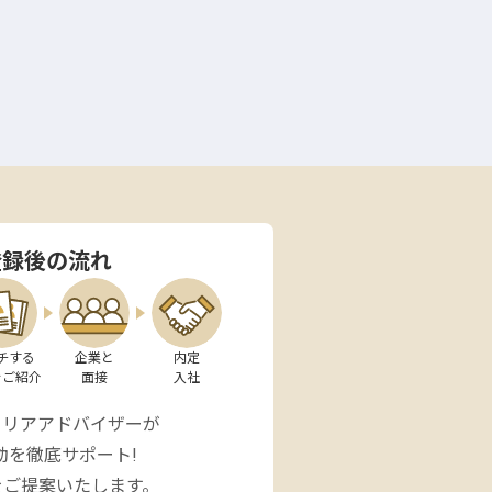
登録後の流れ
チする

企業と

内定

をご紹介
面接
入社
ャリアアドバイザーが
動を徹底サポート!
をご提案いたします。