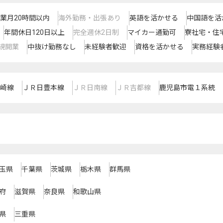
業月20時間以内
海外勤務・出張あり
英語を活かせる
中国語を活
年間休日120日以上
完全週休2日制
マイカー通勤可
寮社宅・住
規開業
中抜け勤務なし
未経験者歓迎
資格を活かせる
実務経験
崎線
ＪＲ日豊本線
ＪＲ日南線
ＪＲ吉都線
鹿児島市電１系統
玉県
千葉県
茨城県
栃木県
群馬県
府
滋賀県
奈良県
和歌山県
県
三重県