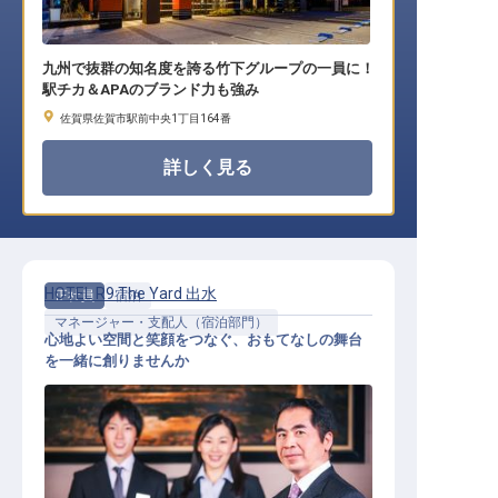
九州で抜群の知名度を誇る竹下グループの一員に！
駅チカ＆APAのブランド力も強み
佐賀県佐賀市駅前中央1丁目164番
詳しく見る
HOTEL R9 The Yard 出水
正社員
宿泊
マネージャー・支配人（宿泊部門）
心地よい空間と笑顔をつなぐ、おもてなしの舞台
を一緒に創りませんか