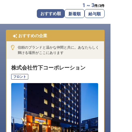
1 ~ 3
件/
3
件
転職サポートに申し込む
無料
おすすめ順
新着順
給与順
採用をお考えの企業様へ
おすすめの企業
信頼のブランドと温かな仲間と共に。あなたらしく
輝ける場所がここにあります
株式会社竹下コーポレーション
フロント