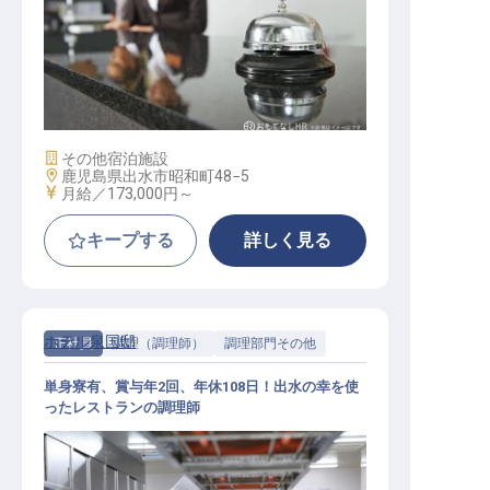
フロント
施設業態
その他宿泊施設
勤務地
鹿児島県出水市昭和町48−5
給与
月給／173,000円～
キープする
詳しく見る
ホテル泉国邸
正社員
調理（調理師）
調理部門その他
単身寮有、賞与年2回、年休108日！出水の幸を使
ったレストランの調理師