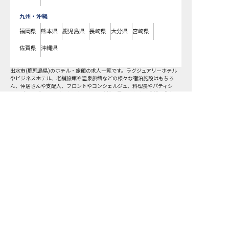
九州・沖縄
福岡県
熊本県
鹿児島県
長崎県
大分県
宮崎県
佐賀県
沖縄県
出水市
(
鹿児島県
)のホテル・旅館の求人一覧です。ラグジュアリーホテル
やビジネスホテル、老舗旅館や温泉旅館などの様々な宿泊施設はもちろ
ん、仲居さんや支配人、フロントやコンシェルジュ、料理長やパティシ
エ、ブライダルコーディネーターまで、宿泊業界のあらゆる職種の求人を
ご用意しています。気になるホテル・旅館の求人があれば、まずはご登録
出水市の求人を紹介してもらう
いただくか電話やメールでお問い合わせください。出水市のホテル・旅館
の求人/採用情報に精通したキャリアアドバイザーが、あなたに最適な求人
をご紹介いたします。出水市のホテル・旅館の求人・就職・転職なら【お
もてなしHR】