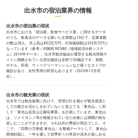
出水市の宿泊業界の情報
出水市の宿泊業の現状
出水市における「宿泊業、飲食サービス業」に関するデータ
のうち、飲食店のデータを除いた企業数は15社で、従業者数
の数は28人、売上高は852百万円、付加価値額は332百万円と
なっています（参考／内閣府:RESAS（地域経済分析システ
ム）2016年データ）。出水市観光協会が運営する観光情報サ
イトに掲載されている宿泊施設は全部で20施設です。旅館、
ホテル、民宿、ウィークリーマンションなど様々なタイプの
施設があり、女性専用の民宿もあります（2023年12月現
在）。
出水市の観光業の現状
出水市では観光振興に向けて、管理が行き届かず観光資源と
しての魅力を活かしきれていないと捉えてる「東光山」に対
して「東光山花見山公園化事業」を計画しています。東光山
は、ソメイヨシノ等が植栽されているため春には満開の桜を
楽しむことができますが、それ以外の季節が弱点でした。そ
こで、『四季の万華鏡 東光山』を整備テーマとして、東光山
西側斜面に、一年を通して四季折々の草花や花木が楽しめる