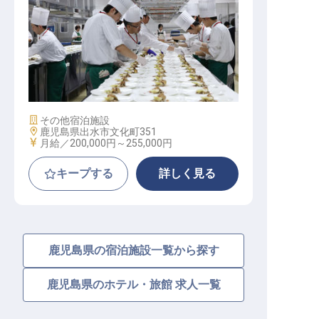
調理部門その他 / 正社員
施設業態
その他宿泊施設
勤務地
鹿児島県出水市文化町351
給与
月給／200,000円～
255,000円
キープする
詳しく見る
鹿児島県の宿泊施設一覧から探す
鹿児島県のホテル・旅館 求人一覧