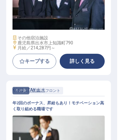
【HOTEL R9 The Yard 出水】運営マ
ネージャー
施設業態
その他宿泊施設
勤務地
鹿児島県出水市上知識町790
給与
月給／214,287円～
キープする
詳しく見る
KOKO STAY 出水
正社員
宿泊
フロント
年2回のボーナス、昇給もあり！モチベーション高
く取り組める職場です