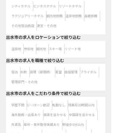
シティホテル
ビジネスホテル
リゾートホテル
ラグジュアリーホテル
観光地旅館
温泉地旅館
高級旅館
その他宿泊施設
運営・その他
出水市の求人をロケーションで絞り込む
温泉地
市街地
観光地
スキー場
リゾート地
出水市の求人を職種で絞り込む
宿泊
料飲
調理（調理師）
客室
施設管理
ブライダル
管理部門・その他
出水市の求人をこだわり条件で絞り込む
学歴不問
U・Iターン歓迎
転勤なし
残業月20時間以内
海外勤務・出張あり
英語を活かせる
中国語を活かせる
外資系
産休・育休取得実績あり
駅徒歩5分以内