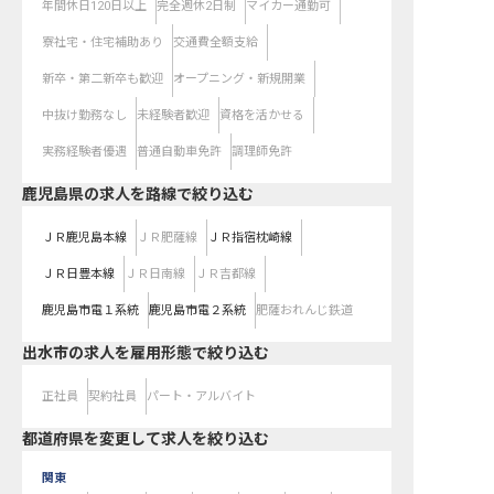
年間休日120日以上
完全週休2日制
マイカー通勤可
寮社宅・住宅補助あり
交通費全額支給
新卒・第二新卒も歓迎
オープニング・新規開業
中抜け勤務なし
未経験者歓迎
資格を活かせる
実務経験者優遇
普通自動車免許
調理師免許
鹿児島県
の求人を路線で絞り込む
ＪＲ鹿児島本線
ＪＲ肥薩線
ＪＲ指宿枕崎線
ＪＲ日豊本線
ＪＲ日南線
ＪＲ吉都線
鹿児島市電１系統
鹿児島市電２系統
肥薩おれんじ鉄道
出水市の求人を雇用形態で絞り込む
正社員
契約社員
パート・アルバイト
都道府県を変更して求人を絞り込む
関東