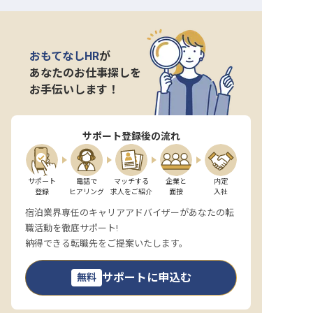
おもてなしHR
が
あなたのお仕事探しを
お手伝いします！
サポート登録後の流れ
サポート

電話で

マッチする

企業と

内定

登録
ヒアリング
求人をご紹介
面接
入社
宿泊業界専任のキャリアアドバイザーがあなたの転
職活動を徹底サポート!
納得できる転職先をご提案いたします。
サポートに申込む
無料