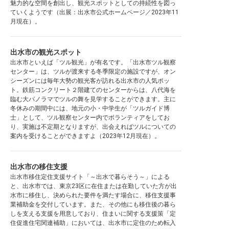
魅力的な空間を創出し、観光スポットとしての持続性を図っ
ていくようです（出展：出水市公式ホームページ／2023年11
月現在）。
出水市の観光スポット
出水市といえば「ツル観光」が有名です。「出水市ツル観察
センター」は、ツルが渡来する冬季限定の施設ですが、オン
シーズンには毎年大勢の観光客が訪れる出水市の人気ポッ
ト。鉄筋コンクリート２階建てのセンターからは、八代海を
臨む大パノラマでツルの舞を見学することができます。主に
冬休みの期間中には、地元の小・中学生が「ツルガイド博
士」として、ツル観察センター内でボランティアをしてお
り、実施は不定期となりますが、出会えればツルについての
案内を受けることができますよ（2023年12月現在）。
出水市の移住支援
出水市移住定住支援サイト「～出水で暮らそう～」による
と、出水市では、東京23区に在住または在勤していた方が出
水市に移住し、決められた要件を満たす場合に、移住支援事
業補助金を交付しています。また、その他にも移住後の暮ら
しを支える支援を用意しており、住まいに関する支援策「定
住促進住宅関連補助」においては、出水市に定住のため転入