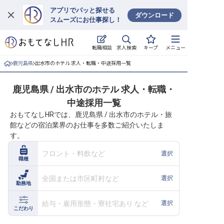
アプリでパッと探せる
ダウンロード
スムーズにお仕事探し！
ログイン
求人検索
転職相談
キープ
メニュー
求人・施設を探す
鹿児島県
出水市のホテル 求人・転職・中途採用一覧
キープした求人
鹿児島県 / 出水市のホテル 求人・転職・
中途採用一覧
就職・転職 合同説明会
おもてなしHRでは、鹿児島県 / 出水市のホテル・旅
館などの宿泊業界のお仕事を多数ご紹介いたしま
おもてなしHRについて
す。
ご利用の流れ
フロント・料飲など
選択
職種
よくある質問
全国または市区町村など
選択
勤務地
ホテル・宿泊業界情報コラム
給与・雇用形態・寮社宅あり など
選択
こだわり