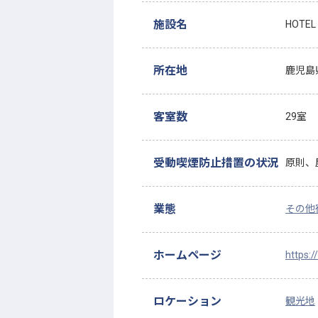
施設名
HOTEL
所在地
鹿児島
客室数
29室
受動喫煙防止措置の状況
原則、
業態
その他
ホームページ
https:/
ロケーション
観光地