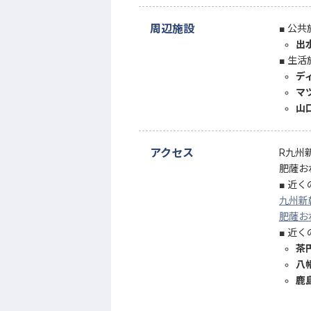
周辺施設
公共
出
生活
デ
マ
山
アクセス
R九州
肥薩お
近く
九州新
肥薩お
近く
茶
八
鹿