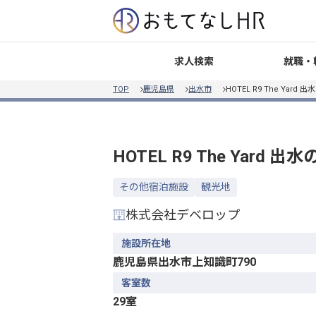
就職・
求人検索
TOP
鹿児島県
出水市
HOTEL R9 The Yard 出水
HOTEL R9 The Yard 出水
その他宿泊施設
観光地
株式会社デベロップ
施設所在地
鹿児島県出水市上知識町790
客室数
29室