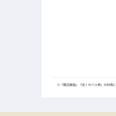
※
『周辺施設』
『近くのバス停』
の利用に