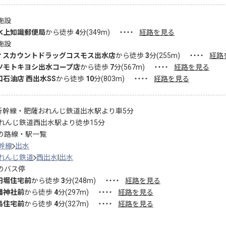
施設
水上知識郵便局
から徒歩
4
分(
349
m)
・・・・
経路を見る
施設
ィスカウントドラッグコスモス出水店
から徒歩
3
分(
255
m)
・・・・
経路
ツモトキヨシ出水コープ店
から徒歩
7
分(
567
m)
・・・・
経路を見る
口石油店 西出水SS
から徒歩
10
分(
803
m)
・・・・
経路を見る
新幹線・肥薩おれんじ鉄道出水駅より車5分
れんじ鉄道西出水駅より徒歩15分
の路線・駅一覧
幹線
出水
れんじ鉄道
西出水
出水
のバス停
円堀住宅前
から徒歩
3
分(
248
m)
・・・・
経路を見る
幡神社前
から徒歩
4
分(
297
m)
・・・・
経路を見る
島住宅前
から徒歩
4
分(
327
m)
・・・・
経路を見る