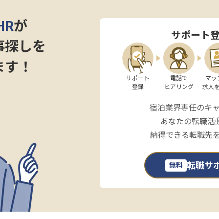
HR
が
サポート
事探しを
ます！
サポート

電話で

マッ
登録
ヒアリング
求人
宿泊業界専任のキ
あなたの転職活
納得できる転職先
転職サ
無料