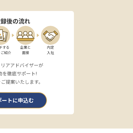
登録後の流れ
チする

企業と

内定

をご紹介
面接
入社
ャリアアドバイザーが
動を徹底サポート!
をご提案いたします。
ポートに申込む