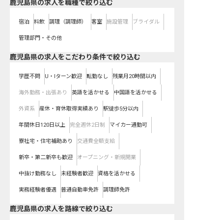
鹿児島県の求人を職種で絞り込む
宿泊
料飲
調理（調理師）
客室
施設管理
ブライダル
管理部門・その他
鹿児島県の求人をこだわり条件で絞り込む
学歴不問
U・Iターン歓迎
転勤なし
残業月20時間以内
海外勤務・出張あり
英語を活かせる
中国語を活かせる
外資系
産休・育休取得実績あり
駅徒歩5分以内
年間休日120日以上
完全週休2日制
マイカー通勤可
寮社宅・住宅補助あり
交通費全額支給
新卒・第二新卒も歓迎
オープニング・新規開業
中抜け勤務なし
未経験者歓迎
資格を活かせる
実務経験者優遇
普通自動車免許
調理師免許
鹿児島県
の求人を路線で絞り込む