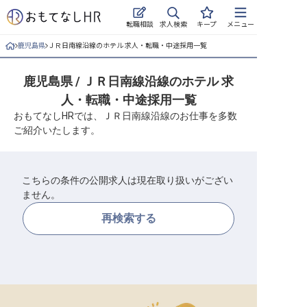
求人検索
転職相談
キープ
メニュー
鹿児島県
ＪＲ日南線沿線のホテル 求人・転職・中途採用一覧
ログイン
鹿児島県 / ＪＲ日南線沿線のホテル 求
求人・施設を探す
人・転職・中途採用一覧
キープした求人
おもてなしHRでは、ＪＲ日南線沿線のお仕事を多数
ご紹介いたします。
就職・転職 合同説明会
おもてなしHRについて
こちらの条件の公開求人は現在取り扱いがござい
ません。
ご利用の流れ
再検索する
よくある質問
ホテル・宿泊業界情報コラム