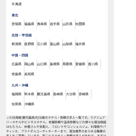
北海道
東北
宮城県
福島県
青森県
岩手県
山形県
秋田県
北陸・甲信越
新潟県
長野県
石川県
富山県
山梨県
福井県
中国・四国
広島県
岡山県
山口県
島根県
鳥取県
愛媛県
香川県
徳島県
高知県
九州・沖縄
福岡県
熊本県
鹿児島県
長崎県
大分県
宮崎県
佐賀県
沖縄県
ＪＲ日南線(鹿児島県内)沿線
のホテル・旅館の求人一覧です。ラグジュア
リーホテルやビジネスホテル、老舗旅館や温泉旅館などの様々な宿泊施設
はもちろん、仲居さんや支配人、フロントやコンシェルジュ、料理長やパ
ティシエ、ブライダルコーディネーターまで、宿泊業界のあらゆる職種の
求人をご用意しています。気になるホテル・旅館の求人があれば、まずは