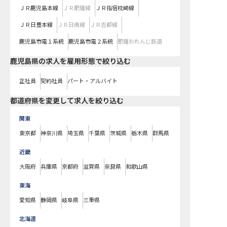
ＪＲ鹿児島本線
ＪＲ肥薩線
ＪＲ指宿枕崎線
ＪＲ日豊本線
ＪＲ日南線
ＪＲ吉都線
鹿児島市電１系統
鹿児島市電２系統
肥薩おれんじ鉄道
鹿児島県の求人を雇用形態で絞り込む
正社員
契約社員
パート・アルバイト
都道府県を変更して求人を絞り込む
関東
東京都
神奈川県
埼玉県
千葉県
茨城県
栃木県
群馬県
近畿
大阪府
兵庫県
京都府
滋賀県
奈良県
和歌山県
東海
愛知県
静岡県
岐阜県
三重県
北海道