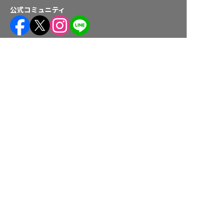
公式コミュニティ
株式会社ネクストビート運営サービス
転職サポートに申し込む
無料
保育業界の求職者様向けサービス
保育士バンク！ - 日本最大級。保育士・幼稚園教諭向け転職支
援サイト
保育士バンク！新卒 - 保育士・幼稚園教諭を目指す「学生向
け」就職活動情報サイト
法人様向けサービス
保育士バンク！コネクト - 保育施設向けの業務支援システム
保育士バンク！パレット - 保育施設専門の職員マネジメントツ
ール
保育士バンク！ウェブパック - 保育施設向けホームページ制作
保育士バンク！総研 - 保育園経営や保育の実務に活かせる有益
な情報発信サイト
育児者様向けサービス
KIDSNA STYLE - 「育てるを考える」子育て情報メディア
KIDSNAシッター - ベビーシッターサービス