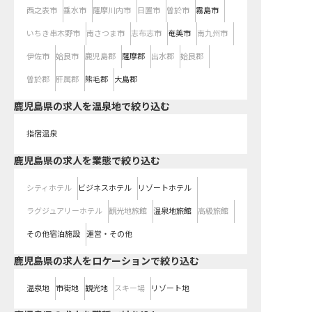
西之表市
垂水市
薩摩川内市
日置市
曽於市
霧島市
いちき串木野市
南さつま市
志布志市
奄美市
南九州市
伊佐市
姶良市
鹿児島郡
薩摩郡
出水郡
姶良郡
曽於郡
肝属郡
熊毛郡
大島郡
鹿児島県の求人を温泉地で絞り込む
指宿温泉
鹿児島県の求人を業態で絞り込む
シティホテル
ビジネスホテル
リゾートホテル
ラグジュアリーホテル
観光地旅館
温泉地旅館
高級旅館
その他宿泊施設
運営・その他
鹿児島県の求人をロケーションで絞り込む
温泉地
市街地
観光地
スキー場
リゾート地