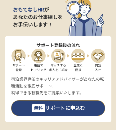
転職サポートに申し込む
無料
おもてなしHR
が
あなたのお仕事探しを
お手伝いします！
採用をお考えの企業様へ
サポート登録後の流れ
サポート

電話で

マッチする

企業と

内定

登録
ヒアリング
求人をご紹介
面接
入社
宿泊業界専任のキャリアアドバイザーがあなたの転
職活動を徹底サポート!
納得できる転職先をご提案いたします。
サポートに申込む
無料