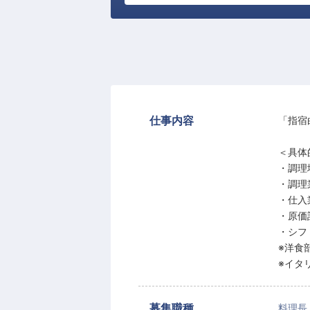
仕事内容
「指宿
＜具体
・調理
・調理
・仕入
・原価
・シフ
※洋食
※イタ
募集職種
料理長