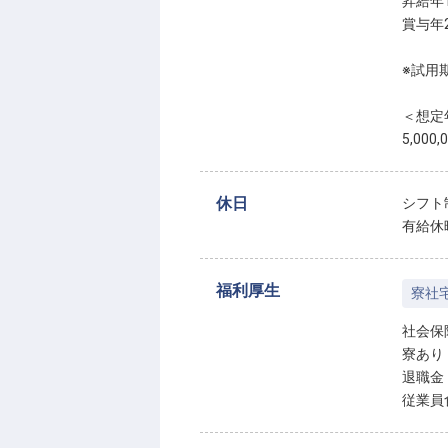
昇給年
賞与年
※試用
＜想定
5,000
休日
シフト
有給休
福利厚生
寮社
社会保
寮あり
退職金
従業員