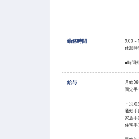
勤務時間
9:00
休憩時
■時間
給与
月給380
固定手
・別途
通勤手
家族手
住宅手