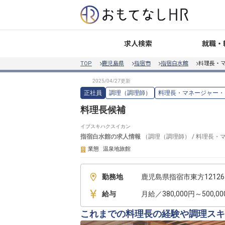
就職・
求人検索
TOP
鹿児島県
指宿市
指宿白水館
料理長・
正社員
調理（調理師）
料理長・マネージャー・
料理長候補
イブスキハクスイカン
指宿白水館
の求人情報
（
調理（調理師）
/
料理長・
業態
温泉地旅館
勤務地
鹿児島県指宿市東方12126-
給与
月給／380,000円～500,0
これまでの料理長の経験や調理スキ