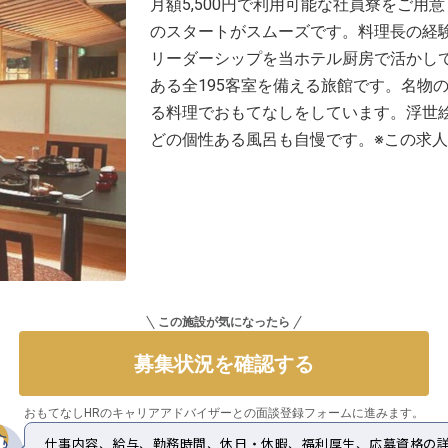
月額5,500円で利用可能な社員寮をご
のスタートがスムーズです。料理長の経
リーダーシップを当ホテル厨房で活かし
ある全195客室を備える旅館です。名物
る料理でおもてなしをしています。浮世
どの個性ある風呂も自慢です。※この求人は
この施設が気になったら
募集状況を確認する
おもてなしHRのキャリアアドバイザーとの
面談登録フォームに進みます。
仕事内容、給与、勤務時間、休日・休暇、福利厚生、応募資格の