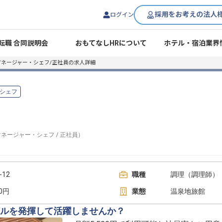
採用をお考えの法人
ログイン
転職 合同説明会
おもてなしHRについて
ホテル・宿泊業界
マネージャー・シェフ/正社員の求人詳細
シェフ
マネージャー・シェフ
/
正社員
）
12
職種
調理（調理師）
00円
業態
温泉地旅館
ルを発揮して活躍しませんか？