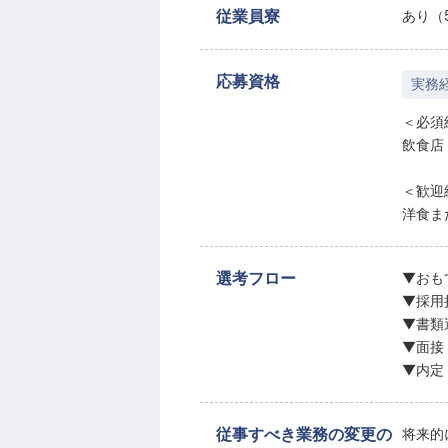
従業員寮
あり（5
応募資格
実務
＜必須
飲食店
＜歓迎
洋食ま
選考フロー
▼おも
▼採用
▼書類
▼面接
▼内定
従事すべき業務の変更の
将来的