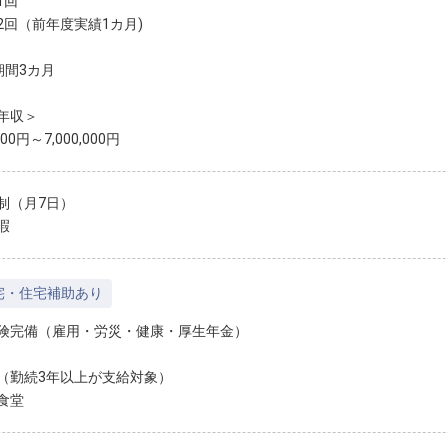
1回
2回（前年度実績1カ月)
期間3カ月
年収＞
,000円～7,000,000円
制（月7日）
暇
宅・住宅補助あり
険完備（雇用・労災・健康・厚生年金）
（勤続3年以上が支給対象）
食堂