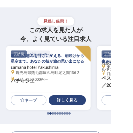
見逃し厳禁！
この求人を見た人が
今、よく見ている注目求人
正社員
パティシエ
正社員
屋久島の恵みを甘さに変える、朝焼けから
名門「雅叙園」×
星空まで。あなたの技が旅の思い出になる
生み出すペストリ
雅叙園東京 LX
。
東京都目黒区下目
samana hotel Yakushima
ルトングループ
鹿児島県熊毛郡屋久島町尾之間136-2
月給／230,00
ペストリースタ
月給／250,000円～
パティシエ
／2027年開
東京初進出
詳しく見る
キープ