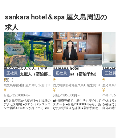
行支援や施設利用優遇など福利厚生
も充実！ ーー【屋久島の自然を味
わう、感動のスイーツづくり】 世
界自然遺産・屋久島の季節の恵みを
取り入れた特別なスイーツ。その創
sankara hotel＆spa 屋久島周辺の
造の舞台があなたを待っています♪
シェフパティシエのもとで、地元食
求人
材を活かしたビュッフェスタイルの
スイーツ制作に携わっていただきま
す。島の自然や文化を五感で感じな
がら、お客様に感動と喜びをお届け
する贅沢な時間。あなたのパティシ
エとしての経験と感性を、この地で
花開かせませんか？★ 一つひとつ
のスイーツに込める想いが、お客様
の笑顔につながります。 ーー【成
長とやりがいに満ちた島での新生
活】 屋久島という特別な舞台で、
あなたの技術と感性をさらに磨くチ
縄文の宿まんてん
（
マネー
samana hotel
sankara hotel＆s
ャンス◎ 専属ガイドによる屋久島
正社員
正社員
正社員
ジャー・支配人（宿泊部
Yakushima
（
宿泊予約
）
島
（
宿泊予約
研修やソムリエによるワイン講座な
ど、知識と技術を高める研修制度が
門）
）
充実！寮orシェアハウスをご用意し
ているので、島での新生活もスムー
鹿児島県熊毛郡屋久島町小瀬田812-33
鹿児島県熊毛郡屋久島町尾之間136-2
ズにスタートできます。変則シフト
制で、プライベートと仕事のバラン
月給／220,000円～
月給／185,000円～
年俸／3,500,000円～
スも取りやすい環境です★ 屋久島
の豊かな自然に囲まれながら、パテ
■屋久島空港から徒歩1分！抜群の
■社員寮完備で、新生活も安心して
年休は多めの105日！安
ィシエとしての新たなステージを一
アクセス環境 ■フロント×レストラ
スタート ■月給200,000円から、あ
を確保でき、仕事を充実
緒に築いていきましょう。旅行支援
ンで幅広いスキルが身につく ■年間
なたの頑張りを評価 ■宿泊予約とフ
自分の時間も大切にでき
制度や自社施設利用優遇など、福利
85日休暇＋育児休業！プライベー
ロント業務で、お客様を笑顔に ■年
あり！頑張りをしっかり
厚生も充実しています！ ※2025年
トも充実 ■住まいのサポートあり。
間休日105日、閑散期には長期休暇
反映いたします。全29客
07月02日時点の情報です
腰を据えて働ける環境 ーー【世界
も ーー【屋久島の自然と共にお客
る「sankara hotel＆sp
自然遺産の島で、心に残るおもてな
様を迎えるおもてなし】 世界遺産
は、屋久島の緑と豊潤な
しを】 屋久島—その豊かな自然と悠
屋久島の豊かな自然に囲まれた場所
きるリゾートホテル。プ
久の歴史が息づく島で、訪れるゲス
で、お客様に心安らぐ時間を提供し
ナ、スパをご用意してい
トをあたたかくお迎えするお仕事で
ています。 宿泊予約からフロント
たにお任せしたいのは宿
す。 「縄文の宿まんてん」では、
業務まで、お客様との出会いを大切
ッフ。あたたかい接客で