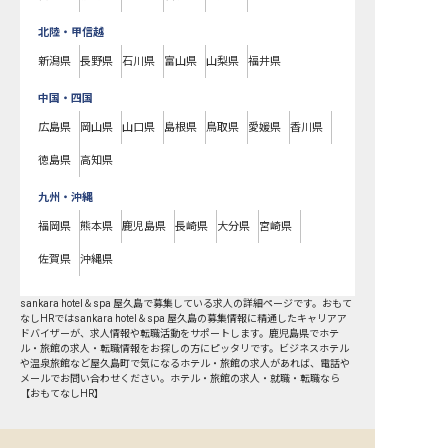
北陸・甲信越
新潟県
長野県
石川県
富山県
山梨県
福井県
中国・四国
広島県
岡山県
山口県
島根県
鳥取県
愛媛県
香川県
徳島県
高知県
九州・沖縄
福岡県
熊本県
鹿児島県
長崎県
大分県
宮崎県
佐賀県
沖縄県
sankara hotel＆spa 屋久島で募集している求人の詳細ページです。おもて
なしHRではsankara hotel＆spa 屋久島の募集情報に精通したキャリアア
ドバイザーが、求人情報や転職活動をサポートします。鹿児島県でホテ
ル・旅館の求人・転職情報をお探しの方にピッタリです。ビジネスホテル
や温泉旅館など
屋久島町
で気になるホテル・旅館の求人があれば、電話や
メールでお問い合わせください。ホテル・旅館の求人・就職・転職なら
【おもてなしHR】