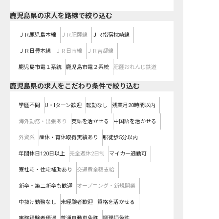
鹿児島県
の求人を路線で絞り込む
ＪＲ鹿児島本線
ＪＲ肥薩線
ＪＲ指宿枕崎線
ＪＲ日豊本線
ＪＲ日南線
ＪＲ吉都線
鹿児島市電１系統
鹿児島市電２系統
肥薩おれんじ鉄道
鹿児島県の求人をこだわり条件で絞り込む
学歴不問
U・Iターン歓迎
転勤なし
残業月20時間以内
海外勤務・出張あり
英語を活かせる
中国語を活かせる
外資系
産休・育休取得実績あり
駅徒歩5分以内
年間休日120日以上
完全週休2日制
マイカー通勤可
寮社宅・住宅補助あり
交通費全額支給
新卒・第二新卒も歓迎
オープニング・新規開業
中抜け勤務なし
未経験者歓迎
資格を活かせる
実務経験者優遇
普通自動車免許
調理師免許