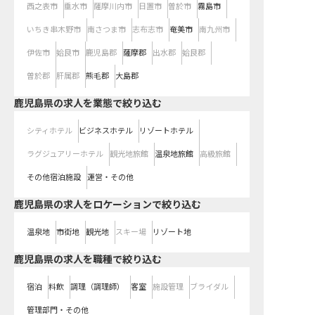
西之表市
垂水市
薩摩川内市
日置市
曽於市
霧島市
いちき串木野市
南さつま市
志布志市
奄美市
南九州市
伊佐市
姶良市
鹿児島郡
薩摩郡
出水郡
姶良郡
曽於郡
肝属郡
熊毛郡
大島郡
鹿児島県の求人を業態で絞り込む
シティホテル
ビジネスホテル
リゾートホテル
ラグジュアリーホテル
観光地旅館
温泉地旅館
高級旅館
その他宿泊施設
運営・その他
鹿児島県の求人をロケーションで絞り込む
温泉地
市街地
観光地
スキー場
リゾート地
鹿児島県の求人を職種で絞り込む
宿泊
料飲
調理（調理師）
客室
施設管理
ブライダル
管理部門・その他