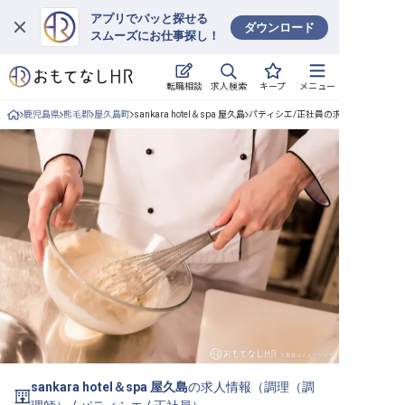
アプリでパッと探せる
ダウンロード
スムーズにお仕事探し！
ログイン
求人検索
転職相談
キープ
メニュー
求人・施設を探す
鹿児島県
熊毛郡
屋久島町
sankara hotel＆spa 屋久島
パティシエ/正社員の求人詳細
キープした求人
就職・転職 合同説明会
おもてなしHRについて
ご利用の流れ
よくある質問
ホテル・宿泊業界情報コラム
sankara hotel＆spa 屋久島
の求人情報（
調理（調