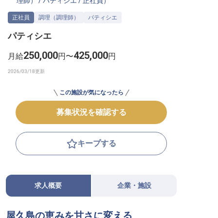
理師）
/
パティシエ
/
正社員
）
転職サポートに申し込む
無料
正社員
調理（調理師）
パティシエ
パティシエ
採用をお考えの企業様へ
250,000
425,000
月給
円〜
円
この施設が気になったら
募集状況を確認する
キープする
求人概要
企業・施設
屋久島の恵みを甘さに変える