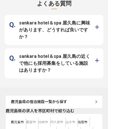
よくある質問
フロントでのチェックイン・アウト
にし、一人ひとりに寄り添った温か
むサービスを提供しませ
対応から、朝食のハーフバイキン
いおもてなしを心がけています。
の求人は2023年11月2
グ、夕食のコース料理まで、ゲスト
訪れる方々が最高の思い出を作れる
報です
の滞在を一貫してサポートします。
よう、細やかな気配りと笑顔でサポ
島の魅力とともに、あなたのおもて
ートするお仕事です。 自然の恵み
なしの心がゲストの記憶に深く刻ま
を感じながら、お客様の旅を彩る喜
sankara hotel＆spa 屋久島に興味
れていきます。 ーー【多彩な経験
びを共に分かち合いませんか。 ー
を積みながら、自分らしく成長でき
ー【安心して働き、成長できる環境
があります、どうすれば良いです
る職場】 フロントとレストランの
とキャリア】 社員寮を完備してお
両方を担うMGRポジションは、接
り、遠方からの転職や新生活を始め
か？
客・運営・マネジメントと幅広いス
る方も安心してスタートできる環境
キルを磨ける貴重な機会です。 年
です。 社会保険完備はもちろん、
間85日の休暇や育児休業制度が整
食費支給や制服貸与など、日々の生
い、長く安心して働き続けられる環
活をサポートする福利厚生も充実。
境が魅力です！住まいのサポートも
経験を活かしてキャリアを築きたい
あるため、島外からのご応募も大歓
方、おもてなしの心で成長したい方
sankara hotel＆spa 屋久島の近く
迎です。 屋久島という特別な舞台
を歓迎します。 チームワークを大
で、あなたのキャリアを一緒に育て
切にし、互いに支え合いながら、お
で他にも採用募集をしている施設
ていきましょう。 ※2026年4月23日
客様に最高のサービスを提供できる
時点の情報です
プロフェッショナルを目指しましょ
はありますか？
う。 ※2026年03月06日時点の情報
です
鹿児島県
の宿泊施設一覧から探す
鹿児島県の求人を市区町村で絞り込む
鹿児島市
鹿屋市
枕崎市
阿久根市
出水市
指宿市