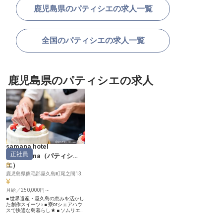
鹿児島県のパティシエの求人一覧
全国のパティシエの求人一覧
鹿児島県のパティシエの求人
samana hotel
正社員
Yakushima
（
パティシ
エ
）
鹿児島県熊毛郡屋久島町尾之間136-2
月給／250,000円～
■ 世界遺産・屋久島の恵みを活かし
た創作スイーツ♪ ■ 寮orシェアハウ
スで快適な島暮らし★ ■ ソムリエに
よるワイン講座など研修充実◎ ■ 旅