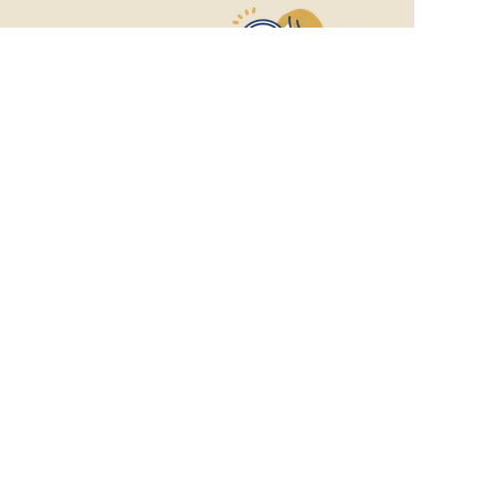
おもてなしHR
が
あなたのお仕事探しを
お手伝いします！
サポート登録後の流れ
サポート

電話で

マッチする

企業と

内定

登録
ヒアリング
求人をご紹介
面接
入社
宿泊業界専任のキャリアアドバイザーがあなたの転
職活動を徹底サポート!
納得できる転職先をご提案いたします。
サポートに申込む
無料