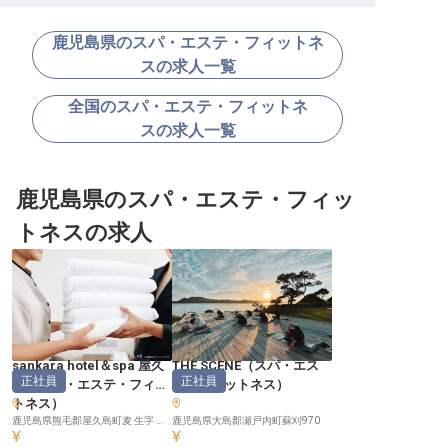
鹿児島県のスパ・エステ・フィットネ
スの求人一覧
全国のスパ・エステ・フィットネ
スの求人一覧
鹿児島県のスパ・エステ・フィッ
トネスの求人
sankara hotel＆spa 屋久
THE SCENE
（
スパ・エス
正社員
正社員
島
（
スパ・エステ・フィッ
テ・フィットネス
）
トネス
）
鹿児島県熊毛郡屋久島町麦 生字 萩野上553
鹿児島県大島郡瀬戸内町蘇刈970