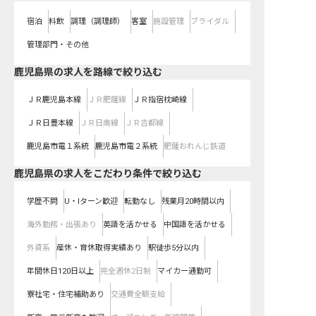
宿泊
料飲
調理（調理師）
客室
施設管理
ブライダル
管理部門・その他
鹿児島県
の求人を路線で絞り込む
ＪＲ鹿児島本線
ＪＲ肥薩線
ＪＲ指宿枕崎線
ＪＲ日豊本線
ＪＲ日南線
ＪＲ吉都線
鹿児島市電１系統
鹿児島市電２系統
肥薩おれんじ鉄道
鹿児島県の求人をこだわり条件で絞り込む
学歴不問
U・Iターン歓迎
転勤なし
残業月20時間以内
海外勤務・出張あり
英語を活かせる
中国語を活かせる
外資系
産休・育休取得実績あり
駅徒歩5分以内
年間休日120日以上
完全週休2日制
マイカー通勤可
寮社宅・住宅補助あり
交通費全額支給