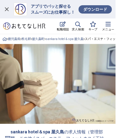
アプリでパッと探せる
ダウンロード
スムーズにお仕事探し！
ログイン
求人検索
転職相談
キープ
メニュー
求人・施設を探す
鹿児島県
熊毛郡
屋久島町
sankara hotel＆spa 屋久島
スパ・エステ・フィットネス/正社員
キープした求人
就職・転職 合同説明会
おもてなしHRについて
ご利用の流れ
よくある質問
ホテル・宿泊業界情報コラム
sankara hotel＆spa 屋久島
の求人情報（
管理部