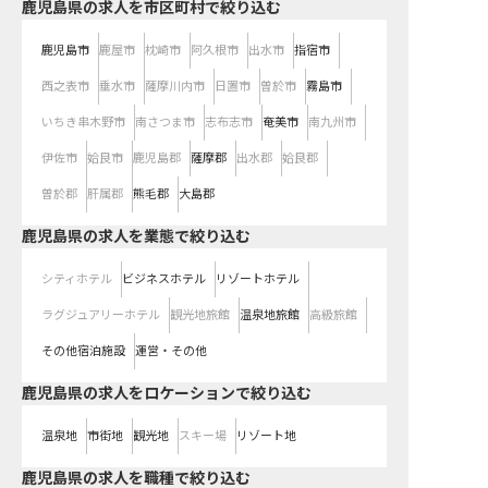
鹿児島県の求人を市区町村で絞り込む
鹿児島市
鹿屋市
枕崎市
阿久根市
出水市
指宿市
西之表市
垂水市
薩摩川内市
日置市
曽於市
霧島市
いちき串木野市
南さつま市
志布志市
奄美市
南九州市
伊佐市
姶良市
鹿児島郡
薩摩郡
出水郡
姶良郡
曽於郡
肝属郡
熊毛郡
大島郡
鹿児島県の求人を業態で絞り込む
シティホテル
ビジネスホテル
リゾートホテル
ラグジュアリーホテル
観光地旅館
温泉地旅館
高級旅館
その他宿泊施設
運営・その他
鹿児島県の求人をロケーションで絞り込む
温泉地
市街地
観光地
スキー場
リゾート地
鹿児島県の求人を職種で絞り込む