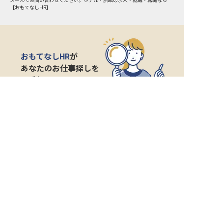
メールでお問い合わせください。ホテル・旅館の求人・就職・転職なら
【おもてなしHR】
おもてなしHR
が
あなたのお仕事探しを
お手伝いします！
サポート登録後の流れ
サポート

電話で

マッチする

企業と

内定

登録
ヒアリング
求人をご紹介
面接
入社
宿泊業界専任のキャリアアドバイザーがあなたの転
職活動を徹底サポート!
納得できる転職先をご提案いたします。
サポートに申込む
無料