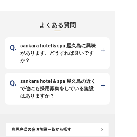
腰を据えて働ける環境 ーー【世界
も ーー【屋久島の自然と共にお客
環境です。あなたには、
自然遺産の島で、心に残るおもてな
様を迎えるおもてなし】 世界遺産
受付業務をおまかせ。屋
しを】 屋久島—その豊かな自然と悠
屋久島の豊かな自然に囲まれた場所
望める洋室やファミリー
久の歴史が息づく島で、訪れるゲス
で、お客様に心安らぐ時間を提供し
室など、多様な客室を備え
トをあたたかくお迎えするお仕事で
ています。 宿泊予約からフロント
HOTEL YAKUSHIMA OCE
す。 「縄文の宿まんてん」では、
業務まで、お客様との出会いを大切
FOREST」。全80客室
よくある質問
フロントでのチェックイン・アウト
にし、一人ひとりに寄り添った温か
います。※この求人は202
対応から、朝食のハーフバイキン
いおもてなしを心がけています。
22日時点の情報です
グ、夕食のコース料理まで、ゲスト
訪れる方々が最高の思い出を作れる
の滞在を一貫してサポートします。
よう、細やかな気配りと笑顔でサポ
島の魅力とともに、あなたのおもて
ートするお仕事です。 自然の恵み
なしの心がゲストの記憶に深く刻ま
を感じながら、お客様の旅を彩る喜
sankara hotel＆spa 屋久島に興味
れていきます。 ーー【多彩な経験
びを共に分かち合いませんか。 ー
を積みながら、自分らしく成長でき
ー【安心して働き、成長できる環境
があります、どうすれば良いです
る職場】 フロントとレストランの
とキャリア】 社員寮を完備してお
両方を担うMGRポジションは、接
り、遠方からの転職や新生活を始め
か？
客・運営・マネジメントと幅広いス
る方も安心してスタートできる環境
キルを磨ける貴重な機会です。 年
です。 社会保険完備はもちろん、
間85日の休暇や育児休業制度が整
食費支給や制服貸与など、日々の生
い、長く安心して働き続けられる環
活をサポートする福利厚生も充実。
境が魅力です！住まいのサポートも
経験を活かしてキャリアを築きたい
あるため、島外からのご応募も大歓
方、おもてなしの心で成長したい方
sankara hotel＆spa 屋久島の近く
迎です。 屋久島という特別な舞台
を歓迎します。 チームワークを大
で、あなたのキャリアを一緒に育て
切にし、互いに支え合いながら、お
で他にも採用募集をしている施設
ていきましょう。 ※2026年4月23日
客様に最高のサービスを提供できる
時点の情報です
プロフェッショナルを目指しましょ
はありますか？
う。 ※2026年03月06日時点の情報
です
鹿児島県
の宿泊施設一覧から探す