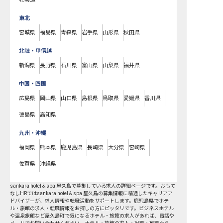
東北
宮城県
福島県
青森県
岩手県
山形県
秋田県
北陸・甲信越
新潟県
長野県
石川県
富山県
山梨県
福井県
中国・四国
広島県
岡山県
山口県
島根県
鳥取県
愛媛県
香川県
徳島県
高知県
九州・沖縄
福岡県
熊本県
鹿児島県
長崎県
大分県
宮崎県
佐賀県
沖縄県
sankara hotel＆spa 屋久島で募集している求人の詳細ページです。おもて
なしHRではsankara hotel＆spa 屋久島の募集情報に精通したキャリアア
ドバイザーが、求人情報や転職活動をサポートします。鹿児島県でホテ
ル・旅館の求人・転職情報をお探しの方にピッタリです。ビジネスホテル
や温泉旅館など
屋久島町
で気になるホテル・旅館の求人があれば、電話や