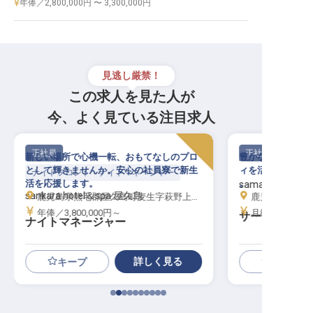
年俸／2,800,000円 〜 3,300,000円
見逃し厳禁！
この求人を見た人が
今、よく見ている注目求人
正社員
正社員
新しい場所で心機一転、おもてなしのプロ
豊かな自然の中で
として輝きませんか。安心の社員寮で新生
ィを活かす。安心
ナイトフロント・ナイトマネージャー
活を応援します。
。
samana hotel Y
sankara hotel＆spa 屋久島
鹿児島県熊毛郡屋久島町麦生字萩野上553
鹿児島県熊毛郡
年俸／3,800,000円～
月給／250,00
サービススタ
ナイトマネージャー
詳しく見る
キープ