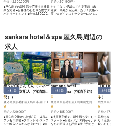
年俸／2,800,000円～
月給／201,800円～
■屋久島での新生活を応援する社員
おもてなしHR経由で内定実績（未
寮を完備 ■お客様の心と体を癒すス
経験・島外から応募）あり！資格不
パトリートメント ■年俸2,800,000
要でヨガインストラクターになるチ
円から、経験とスキルを正当評価 ■
ャンス！世界自然遺産・奄美大島の
年間休日105日、充実の福利厚生で
最南端にあるリゾートホテル「THE
安心 ーー【屋久島の自然と共にお
SCENE」には、遮るもの一つない
客様を癒すおもてなし】 sankara
その景観と自然が調和した、神の通
hotel&spa 屋久島は、世界遺産屋久
り道と言われるウッドデッキがあり
島の豊かな自然に抱かれた特別な場
sankara hotel＆spa 屋久島周辺の
ます。そんな神聖な場所に身を置
所です。 ここでは、お客様に心か
き、どこまでも広がる青空の下で自
らの安らぎと深い癒しを提供してい
身と向き合える時間を提供しません
求人
ます。 スパセラピストとして、ボ
か？寮費・光熱費無料の単身寮、帰
ディ、フェイス、タラソセラピーな
省費用補助、従業員割引など好待遇
ど、多岐にわたるトリートメントを
を用意してご応募お待ちしておりま
通じて、お客様一人ひとりに合わせ
す。 【この企業・施設について】
た最高のおもてなしを届けます。
この世の中に「ウェルビーイング」
屋久島の恵みを感じながら、お客様
の魅力を伝えるために、ホテル・ト
の心身を深く癒す、やりがいのある
ラベル事業で発展し続けながら、ウ
お仕事です。 自然と調和した空間
ェルネスリゾートホテルとしてのリ
で、あなたのおもてなしの心を存分
ーディングカンパニーになることを
に発揮してください。 ーー【安心
目指している当社。「健康になれる
して長く働ける環境とキャリアアッ
ホテル」「健康になるために旅をす
プ】 当ホテルでは、社員一人ひと
る」という価値観を広げながら、お
縄文の宿まんてん
（
マネー
samana hotel
THE HOTEL YAKU
りが安心して長く働ける環境を大切
客様と話す機会を増やして滞在中の
正社員
正社員
正社員
ジャー・支配人（宿泊部
Yakushima
（
宿泊予約
）
OCEAN & FOREST
にしています。 社会保険完備はも
安心感もお届けしています。ここ奄
ちろん、社員寮や資格取得支援制度
美大島でしか生まれない、感動の
門）
）
ト
）
など、あなたのキャリアアップをサ
「SCENE」をあなたの手で提供し
ポートする制度が充実しています。
鹿児島県熊毛郡屋久島町小瀬田812-33
てみませんか？
鹿児島県熊毛郡屋久島町尾之間136-2
経験者の方は優遇し、これまでのス
キルを存分に活かせる場を提供。
月給／220,000円～
月給／185,000円～
月給／172,400円～
接客経験があれば未経験の方も歓迎
します。 屋久島という特別な場所
■屋久島空港から徒歩1分！抜群の
■社員寮完備で、新生活も安心して
昇給あり、賞与は年2回
で、お客様に寄り添い、共に成長で
アクセス環境 ■フロント×レストラ
スタート ■月給200,000円から、あ
り！頑張った分しっかり
きる仲間を心よりお待ちしておりま
ンで幅広いスキルが身につく ■年間
なたの頑張りを評価 ■宿泊予約とフ
映いたします。単身寮や
す。 ※2026年04月10日時点の情報
85日休暇＋育児休業！プライベー
ロント業務で、お客様を笑顔に ■年
ありますので、これから
です
トも充実 ■住まいのサポートあり。
間休日105日、閑散期には長期休暇
考えの方も安心してスタ