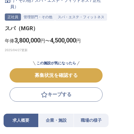
門・その他
/
スパ・エステ・フィットネス
/
正社
員
）
転職サポートに申し込む
無料
正社員
管理部門・その他
スパ・エステ・フィットネス
採用をお考えの企業様へ
スパ（MGR）
3,800,000
4,500,000
年俸
円〜
円
この施設が気になったら
募集状況を確認する
キープする
求人概要
企業・施設
職場の様子