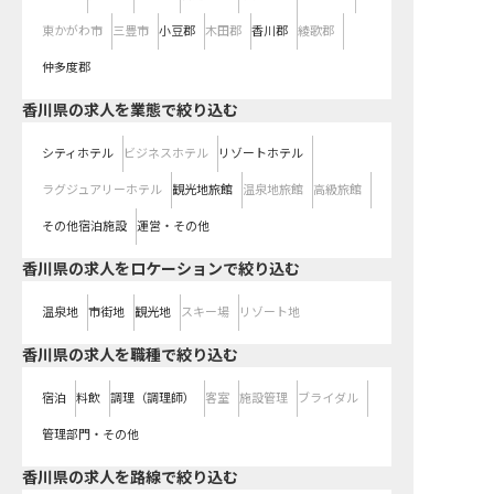
東かがわ市
三豊市
小豆郡
木田郡
香川郡
綾歌郡
仲多度郡
香川県の求人を業態で絞り込む
シティホテル
ビジネスホテル
リゾートホテル
ラグジュアリーホテル
観光地旅館
温泉地旅館
高級旅館
その他宿泊施設
運営・その他
香川県の求人をロケーションで絞り込む
温泉地
市街地
観光地
スキー場
リゾート地
香川県の求人を職種で絞り込む
宿泊
料飲
調理（調理師）
客室
施設管理
ブライダル
管理部門・その他
香川県
の求人を路線で絞り込む