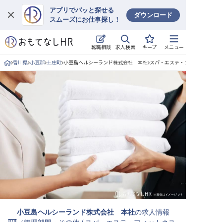
アプリでパッと探せる
ダウンロード
スムーズにお仕事探し！
ログイン
求人検索
転職相談
キープ
メニュー
求人・施設を探す
香川県
小豆郡
土庄町
小豆島ヘルシーランド株式会社 本社
スパ・エステ・フィットネス/正
キープした求人
就職・転職 合同説明会
おもてなしHRについて
ご利用の流れ
よくある質問
ホテル・宿泊業界情報コラム
小豆島ヘルシーランド株式会社 本社
の求人情報