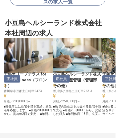
スの求人一覧
小豆島ヘルシーランド株式会社
本社周辺の求人
千年オリーブテラス for
小豆島ヘルシーランド株式
千年オリーブテラス 
正社員
正社員
正社員
your wellness
（
フロン
会社 生産管理
（
管理部門
your wellness
ト
）
その他
）
その他
）
香川県小豆郡土庄町甲2473
香川県小豆郡土庄町甲267-3
香川県小豆郡土庄町甲247
月給／200,000円～
月給／250,000円～
月給／168,000円～
■移住者には住宅手当を支給。新生
■島での新生活を応援する住宅手当
■移住者には嬉しい住宅
活を応援します。 ■月給200,000円
で安心 ■月給250,000円から、安定
活をサポート ■年間休日1
から。賞与年2回で安定。 ■年間休
した収入 ■年間休日115日、充実の
ライベートも充実できる環
日115日。プライベートも充実。 ■
福利厚生で安心 ■昇給・賞与あり、
年2回、昇給年1回で頑張
多岐にわたる業務で成長を実感でき
あなたの努力を評価 ーー【お客様
かり評価 ■未経験からオ
ます。 ーー【小豆島の豊かな自然
への真心を込めた品質管理】 お客
のプロを目指せる環境 ーー【自然
と心温まるおもてなし】 小豆島の
様に安心と感動をお届けするため、
と共に育む、おもてなしの
美しい自然に囲まれた「千年オリー
私たちは製品一つひとつに真心を込
豆島の豊かな自然の中で
ブテラス」で、お客様に癒しと感動
めて向き合っています。 化粧品製
栽培に携わるお仕事です