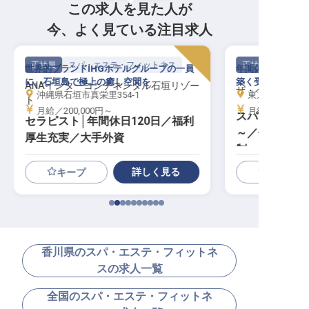
この求人を見た人が
今、よく見ている注目求人
正社員
スパ・エステ・フィットネス
正社員
世界的ブランドIHGホテルグループの一員
年間休日119日
に。石垣島で極上の癒し空間を
築く受付のプロフ
ANAインターコンチネンタル石垣リゾー
ザ・ペニンシュ
沖縄県石垣市真栄里354-1
東京都千代田区有
ト
月給／200,000円～
月給／350,50
スパレセプショ
セラピスト│年間休日120日／福利
～／借り上げ
厚生充実／大手外資
制
詳しく見る
キープ
香川県のスパ・エステ・フィットネ
スの求人一覧
全国のスパ・エステ・フィットネ