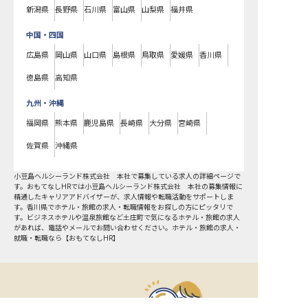
新潟県
長野県
石川県
富山県
山梨県
福井県
中国・四国
広島県
岡山県
山口県
島根県
鳥取県
愛媛県
香川県
徳島県
高知県
九州・沖縄
福岡県
熊本県
鹿児島県
長崎県
大分県
宮崎県
佐賀県
沖縄県
小豆島ヘルシーランド株式会社 本社で募集している求人の詳細ページで
す。おもてなしHRでは小豆島ヘルシーランド株式会社 本社の募集情報に
精通したキャリアアドバイザーが、求人情報や転職活動をサポートしま
す。香川県でホテル・旅館の求人・転職情報をお探しの方にピッタリで
す。ビジネスホテルや温泉旅館など
土庄町
で気になるホテル・旅館の求人
があれば、電話やメールでお問い合わせください。ホテル・旅館の求人・
就職・転職なら【おもてなしHR】
おもてなしHR
が