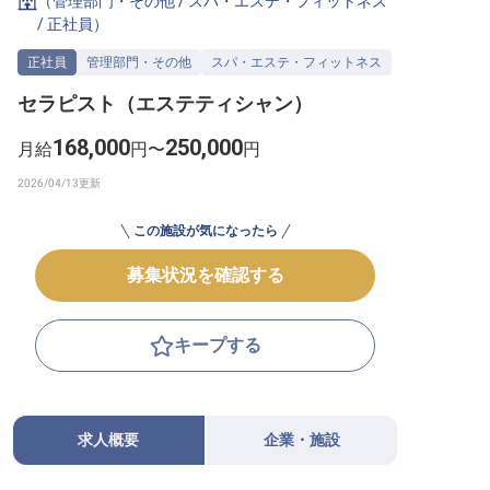
（
管理部門・その他
/
スパ・エステ・フィットネス
/
正社員
）
転職サポートに申し込む
無料
正社員
管理部門・その他
スパ・エステ・フィットネス
採用をお考えの企業様へ
セラピスト（エステティシャン）
168,000
250,000
月給
円〜
円
この施設が気になったら
募集状況を確認する
キープする
求人概要
企業・施設