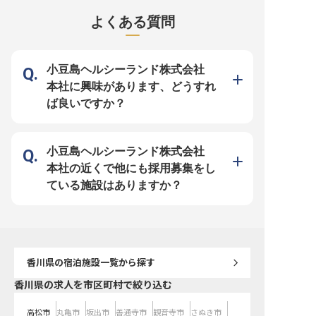
をお届けするお仕事です。 来場さ
造業責任技術者として、品質管理体
を浴びて育つオリーブの
れるお客様を笑顔でお迎えし、施設
制の構築から運用、薬事対応まで、
たちも日々成長し、お客
よくある質問
の魅力やこだわりのオリーブ製品を
多岐にわたる業務を通じて、お客様
体験をお届けしたいと願
ご案内します。オリーブオイル講座
の信頼を築く大切な役割を担ってい
す。 栽培技術を磨きなが
のガイドや季節ごとのイベント企画
ただきます。 細やかな気配りと責
の恵みに感謝し、心を込
にも携わり、お客様の心に残る特別
任感を持って、最高の品質を追求す
びを感じていただけるで
な体験を創造してください。 おも
るおもてなしの心を、ぜひ当社の製
域に根ざした温かい環境
てなしの心で、お客様との素敵な出
品づくりに活かしてください。 ー
らしい働き方を見つけて
小豆島ヘルシーランド株式会社
会いを大切にできる方を歓迎いたし
ー【心豊かな環境で成長を育むキャ
ーー【安定した環境で、
ます。 ーー【安心の環境で成長
リア】 小豆島という豊かな自然に
ャリアを応援】 月給168,
本社に興味があります、どうすれ
し、新しいキャリアを築く】 当施
囲まれた地で、落ち着いて仕事に取
200,000円。安定した
設では、お客様へのおもてなしと同
り組める環境です。 島外からの移
え、賞与年2回、昇給年1
ば良いですか？
じくらい、働くスタッフの皆様を大
住者には住宅手当があり、新しい生
なたの頑張りをしっかり
切にしています。 月給200,000円か
活を安心してスタートできます。
す。 就職を機に島外から
らの安定した給与に加え、年2回の
年間休日115日、昇給・賞与制度も
る方には、月25,000円
賞与や年間休日115日でプライベー
整っており、長期的なキャリア形成
を支給し、新生活を応援
トも充実。移住者の方には住宅手当
をサポート。 専門知識を深めなが
115日でプライベートも
を支給し、新しい生活をサポートし
ら、品質管理や生産管理のプロフェ
がら、長期的にキャリア
小豆島ヘルシーランド株式会社
ます。研修支援や資格取得支援制度
ッショナルとして、あなたの可能性
境です。 ※2026年03月
も充実しており、多岐にわたる業務
を広げていける場所です。 温かい
情報です
本社の近くで他にも採用募集をし
を通じて着実にスキルアップできる
仲間と共に、未来を創造しません
環境です。 あなたの成長を会社全
か。 ※2026年04月13日時点の情報
ている施設はありますか？
体で応援します。 ※2026年04月22
です
日時点の情報です
香川県
の宿泊施設一覧から探す
香川県の求人を市区町村で絞り込む
高松市
丸亀市
坂出市
善通寺市
観音寺市
さぬき市