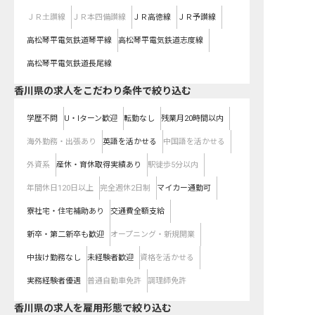
ＪＲ土讃線
ＪＲ本四備讃線
ＪＲ高徳線
ＪＲ予讃線
高松琴平電気鉄道琴平線
高松琴平電気鉄道志度線
高松琴平電気鉄道長尾線
香川県の求人をこだわり条件で絞り込む
学歴不問
U・Iターン歓迎
転勤なし
残業月20時間以内
海外勤務・出張あり
英語を活かせる
中国語を活かせる
外資系
産休・育休取得実績あり
駅徒歩5分以内
年間休日120日以上
完全週休2日制
マイカー通勤可
寮社宅・住宅補助あり
交通費全額支給
新卒・第二新卒も歓迎
オープニング・新規開業
中抜け勤務なし
未経験者歓迎
資格を活かせる
実務経験者優遇
普通自動車免許
調理師免許
香川県の求人を雇用形態で絞り込む