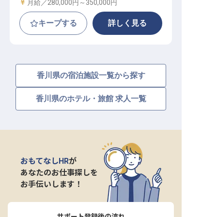
給与
月給／280,000円～
350,000円
キープする
詳しく見る
香川県の宿泊施設一覧から探す
香川県のホテル・旅館 求人一覧
おもてなしHR
が
あなたのお仕事探しを
お手伝いします！
サポート登録後の流れ