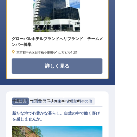
グローバルホテルブランドへリブランド チームメ
ンバー募集
東京都中央区日本橋小網町6-1 山万ビル10階
詳しく見る
千年オリーブテラス for your wellness
正社員
管理部門・その他
管理部門その他
新たな地で心豊かな暮らし。自然の中で働く喜び
を感じませんか。