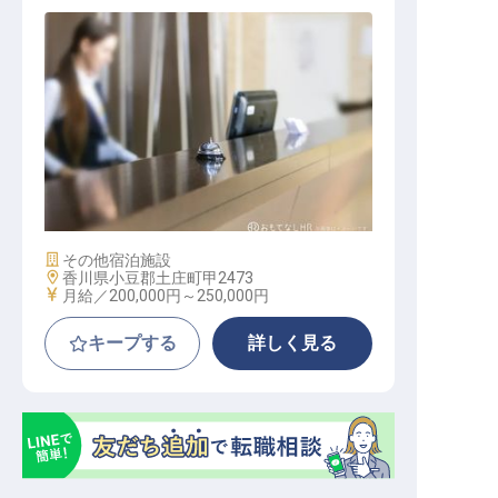
受付・予約管理・オリーヴ製品の販
売をお任せ
施設業態
その他宿泊施設
勤務地
香川県小豆郡土庄町甲2473
給与
月給／200,000円～
250,000円
キープする
詳しく見る