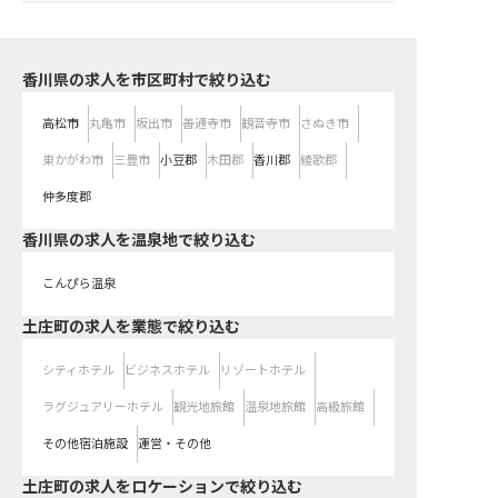
香川県の求人を市区町村で絞り込む
高松市
丸亀市
坂出市
善通寺市
観音寺市
さぬき市
東かがわ市
三豊市
小豆郡
木田郡
香川郡
綾歌郡
仲多度郡
香川県の求人を温泉地で絞り込む
こんぴら温泉
土庄町の求人を業態で絞り込む
シティホテル
ビジネスホテル
リゾートホテル
ラグジュアリーホテル
観光地旅館
温泉地旅館
高級旅館
その他宿泊施設
運営・その他
土庄町の求人をロケーションで絞り込む