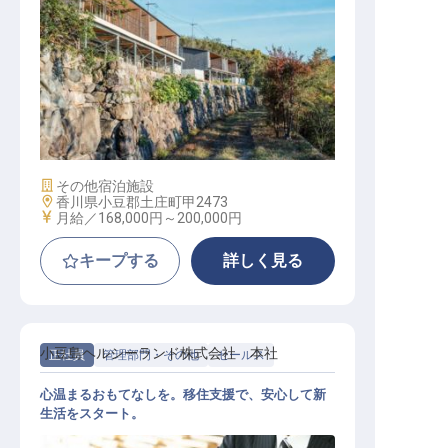
オリーヴ栽培技術職
施設業態
その他宿泊施設
勤務地
香川県小豆郡土庄町甲2473
給与
月給／168,000円～
200,000円
キープする
詳しく見る
小豆島ヘルシーランド株式会社 本社
正社員
管理部門・その他
セールス
心温まるおもてなしを。移住支援で、安心して新
生活をスタート。