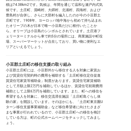
積は74.38km2です。気候は、年間を通じて温和な瀬戸内式気
候です。土庄町、淵崎村、大鐸村、北浦村、四海村、および
豊島村が合併し、さらに大部村を編入したのが今の小豆郡土
庄町です。1908年、ヨーロッパ地中海から初めて持ち込まれ
たオリーブの木が日本で唯一小豆島だけに根付いたことか
ら、オリーブは小豆島のシンボルとされています。土庄港フ
ェリーターミナルから車で約5分の場所には、商業施設や町役
場、スーパーマーケットが点在しており、買い物に便利なエ
リアといえるでしょう。
小豆郡土庄町の移住支援の取り組み
小豆郡土庄町には、小豆郡外から移住する人を対象に家賃お
よび賃貸住宅契約時の費用を補助する「土庄町移住定住促進
賃貸住宅家賃等補助金」制度があります。賃貸住宅家賃補助
として月額上限2万円を補助しているほか、賃貸住宅初期費用
補助として上限6万円を補助しています。また、町への移住を
希望する人を対象に、移住交流滞在施設「土庄町島ぐらし体
験の家」を開設しています。そのほかにも、「土庄町東京圏U
ターン移住支援事業補助金」など移住希望者に向けたさまざ
まな事業が行われているので、小豆郡土庄町への移住を検討
している方は、町の公式ホームページをチェックしてみまし
ょう。