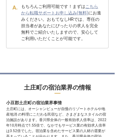
もちろんご利用可能です！まずは
こちら
から転職サポートお申し込み(無料)
にお進
みください。おもてなしHRでは、専任の
担当者があなたにぴったりの求人を完全
無料でご紹介いたしますので、安心して
ご利用いただくことが可能です。
土庄町の宿泊業界の情報
小豆郡土庄町の宿泊業界事情
土庄町には、オーシャンビューが自慢のリゾートホテルや地
産地消 の料理にこだわる民宿など、さまざまなスタイルの宿
泊施設があります。香川県全体の一般有効求人倍率は、2022
年10月時点で1.55倍で、なかでもサービス業の有効求人倍率
は3.52倍でした。宿泊業を含めたサービス業の人材の需要が
高まっていることが分かります。また、香川県全体の宿泊