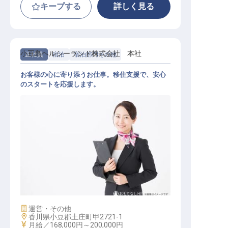
キープする
詳しく見る
小豆島ヘルシーランド株式会社 本社
正社員
宿泊
宿泊部門その他
お客様の心に寄り添うお仕事。移住支援で、安心
のスタートを応援します。
お客様係（コールセンター対応）
施設業態
運営・その他
勤務地
香川県小豆郡土庄町甲2721-1
給与
月給／168,000円～
200,000円