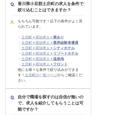
香川県小豆郡土庄町の求人を条件で
絞り込むことはできますか？
もちろん可能です！以下の条件がよく見
られています。
・
土庄町 × 宿泊求人 ×
寮あり
・
土庄町 × 宿泊求人 ×
業界経験者優遇
・
土庄町 × 宿泊求人 ×
シティホテル
・
土庄町 × 宿泊求人 ×
リゾートホテル
・
土庄町 × 宿泊求人 ×
温泉地
・
土庄町 × 宿泊求人 ×
フロント
他にも様々な条件で絞り込みができま
す！
土庄町の一覧ページ
からご確認くだ
さい。
自分で職場を探すのは自信が無いの
で、求人を紹介してもらうことは可
能ですか？