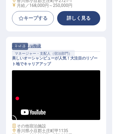
勤務地
香川県小豆郡土庄町甲2721-1
給与
月給／168,000円～
250,000円
キープする
詳しく見る
天空ホテル海廬
正社員
宿泊
マネージャー・支配人（宿泊部門）
美しいオーシャンビューが人気！大注目のリゾー
ト地でキャリアアップ
責任者候補│寮完備／昇給年2回／未
経験OK／連休制度あり
施設業態
その他宿泊施設
勤務地
香川県小豆郡土庄町甲1135