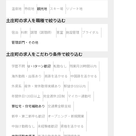
温泉地
市街地
観光地
スキー場
リゾート地
土庄町の求人を職種で絞り込む
宿泊
料飲
調理（調理師）
客室
施設管理
ブライダル
管理部門・その他
土庄町の求人をこだわり条件で絞り込む
学歴不問
U・Iターン歓迎
転勤なし
残業月20時間以内
海外勤務・出張あり
英語を活かせる
中国語を活かせる
外資系
産休・育休取得実績あり
駅徒歩5分以内
年間休日120日以上
完全週休2日制
マイカー通勤可
寮社宅・住宅補助あり
交通費全額支給
新卒・第二新卒も歓迎
オープニング・新規開業
中抜け勤務なし
未経験者歓迎
資格を活かせる