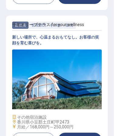
千年オリーブテラス for your wellness
正社員
管理部門・その他
販売
新しい場所で、心温まるおもてなし。お客様の笑
顔を育む喜びを。
受付・販売スタッフ
施設業態
その他宿泊施設
勤務地
香川県小豆郡土庄町甲2473
給与
月給／168,000円～
250,000円