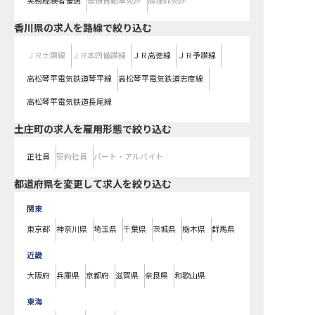
実務経験者優遇
普通自動車免許
調理師免許
香川県
の求人を路線で絞り込む
ＪＲ土讃線
ＪＲ本四備讃線
ＪＲ高徳線
ＪＲ予讃線
高松琴平電気鉄道琴平線
高松琴平電気鉄道志度線
高松琴平電気鉄道長尾線
土庄町の求人を雇用形態で絞り込む
正社員
契約社員
パート・アルバイト
都道府県を変更して求人を絞り込む
関東
東京都
神奈川県
埼玉県
千葉県
茨城県
栃木県
群馬県
近畿
大阪府
兵庫県
京都府
滋賀県
奈良県
和歌山県
東海