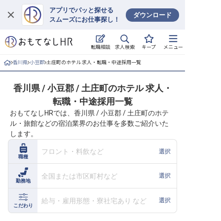
アプリでパッと探せる
ダウンロード
スムーズにお仕事探し！
ログイン
求人検索
転職相談
キープ
メニュー
求人・施設を探す
香川県
小豆郡
土庄町のホテル 求人・転職・中途採用一覧
キープした求人
香川県 / 小豆郡 / 土庄町のホテル 求人・
転職・中途採用一覧
就職・転職 合同説明会
おもてなしHRでは、香川県 / 小豆郡 / 土庄町のホテ
ル・旅館などの宿泊業界のお仕事を多数ご紹介いた
おもてなしHRについて
します。
ご利用の流れ
フロント・料飲など
選択
職種
よくある質問
全国または市区町村など
選択
勤務地
ホテル・宿泊業界情報コラム
給与・雇用形態・寮社宅あり など
選択
こだわり