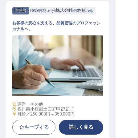
小豆島ヘルシーランド株式会社 本社
正社員
管理部門・その他
管理部門その他
お客様の安心を支える、品質管理のプロフェッシ
ョナルへ。
化粧品総括製造販売責任者
施設業態
運営・その他
勤務地
香川県小豆郡土庄町甲2721-1
給与
月給／250,000円～
350,000円
キープする
詳しく見る