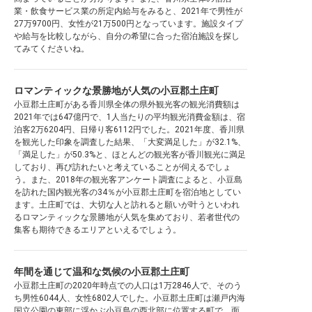
業・飲食サービス業の所定内給与をみると、2021年で男性が
27万9700円、女性が21万500円となっています。施設タイプ
や給与を比較しながら、自分の希望に合った宿泊施設を探し
てみてくださいね。
ロマンティックな景勝地が人気の小豆郡土庄町
小豆郡土庄町がある香川県全体の県外観光客の観光消費額は
2021年では647億円で、1人当たりの平均観光消費金額は、宿
泊客2万6204円、日帰り客6112円でした。2021年度、香川県
を観光した印象を調査した結果、「大変満足した」が32.1%、
「満足した」が50.3%と、ほとんどの観光客が香川観光に満足
しており、再び訪れたいと考えていることが伺えるでしょ
う。また、2018年の観光客アンケート調査によると、小豆島
を訪れた国内観光客の34％が小豆郡土庄町を宿泊地としてい
ます。土庄町では、大切な人と訪れると願いが叶うといわれ
るロマンティックな景勝地が人気を集めており、若者世代の
集客も期待できるエリアといえるでしょう。
年間を通じて温和な気候の小豆郡土庄町
小豆郡土庄町の2020年時点での人口は1万2846人で、そのう
ち男性6044人、女性6802人でした。小豆郡土庄町は瀬戸内海
国立公園の東部に浮かぶ小豆島の西北部に位置する町で、面