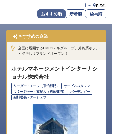
1 ~ 9
件/
9
件
転職サポートに申し込む
無料
おすすめ順
新着順
給与順
採用をお考えの企業様へ
おすすめの企業
全国に展開するHMIホテルグループ。外資系ホテル
と提携しリブランドオープン！
ホテルマネージメントインターナシ
ョナル株式会社
リーダー・チーフ（宿泊部門）
サービススタッフ
マネージャー・支配人（料飲部門）
バーテンダー
副料理長・スーシェフ