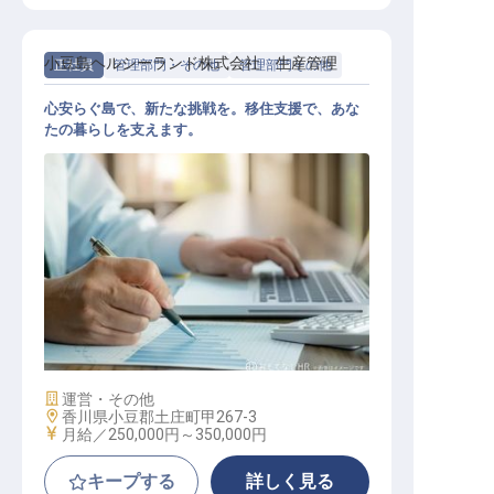
小豆島ヘルシーランド株式会社 生産管理
正社員
管理部門・その他
管理部門その他
心安らぐ島で、新たな挑戦を。移住支援で、あな
たの暮らしを支えます。
化粧品製造業責任技術者
施設業態
運営・その他
勤務地
香川県小豆郡土庄町甲267-3
給与
月給／250,000円～
350,000円
キープする
詳しく見る