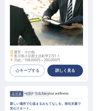
営業部
施設業態
運営・その他
勤務地
香川県小豆郡土庄町甲2721-1
給与
月給／168,000円～
200,000円
キープする
詳しく見る
千年オリーブテラス for your wellness
正社員
宿泊
フロント
新しい場所で心温まるおもてなしを。移住支援で
安心スタート。