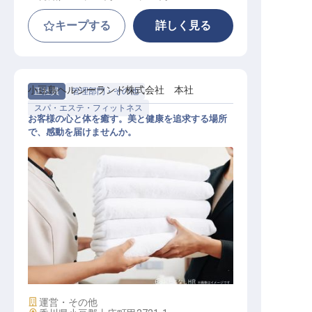
キープする
詳しく見る
小豆島ヘルシーランド株式会社 本社
正社員
管理部門・その他
スパ・エステ・フィットネス
お客様の心と体を癒す。美と健康を追求する場所
で、感動を届けませんか。
セラピスト（エステティシャン）
施設業態
運営・その他