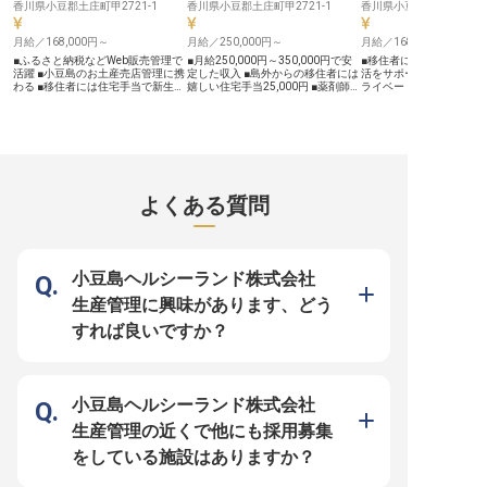
に関する業務も担当していただきま
香川県小豆郡土庄町甲2721-1
境です。 ※2026年03月26日時点の
香川県小豆郡土庄町甲2721-1
香川県小豆郡土庄町甲247
す。 商品の成分表示やラベル、広
情報です
告・販促物の表示チェックを通じ
月給／168,000円～
月給／250,000円～
月給／168,000円～
て、お客様に正確な情報をお届けす
る責任感と専門性が求められます。
■ふるさと納税などWeb販売管理で
■月給250,000円～350,000円で安
■移住者には嬉しい住宅
社内教育にも携わり、チーム全体の
活躍 ■小豆島のお土産売店管理に携
定した収入 ■島外からの移住者には
活をサポート ■年間休日1
品質意識向上にも貢献できます。
わる ■移住者には住宅手当で新生活
嬉しい住宅手当25,000円 ■薬剤師資
ライベートも充実できる環
年1回の昇給と年2回の賞与があ
を応援 ■年間休日115日、プライベ
格と化粧品業界での実務経験を活か
年2回、昇給年1回で頑張
り、あなたの頑張りをしっかりと評
ートも充実 ーー【地域に根差した
せます ■年間休日115日、プライベ
かり評価 ■未経験からオ
価。 安定した環境で、長期的なキ
おもてなしの心で、お客様に喜びを
ートも大切にできる環境 ーー【お
のプロを目指せる環境 ーー【自然
ャリアを築いていきたい方をお待ち
届ける】 小豆島という豊かな自然
客様に安心と信頼を届けるお仕事】
と共に育む、おもてなしの
しております。 ※2026年04月13日
に恵まれた地で、お客様に心温まる
お客様が安心して製品をお使いいた
豆島の豊かな自然の中で
時点の情報です
おもてなしを提供しています。 ふ
だけるよう、化粧品の品質保証と安
栽培に携わるお仕事です
るさと納税のWeb販売管理から、島
全管理を担う重要なお仕事です。
を浴びて育つオリーブの
内のお土産売店管理まで、多岐にわ
GQP・GVP管理体制の構築から運
たちも日々成長し、お客
よくある質問
たる業務を通じて、地域の魅力を全
用、製造販売許可に関する書類管
体験をお届けしたいと願
国に発信するやりがいを感じられま
理、品質や安全性に関する基準作成
す。 栽培技術を磨きなが
す。 お客様の笑顔を想像しなが
まで、幅広い業務を通じてお客様の
の恵みに感謝し、心を込
ら、一つ一つの業務に丁寧に取り組
笑顔を支えます。 委託製造メーカ
びを感じていただけるで
む姿勢を大切にしています。 ーー
ーとの折衝や原料仕入れ先の品質管
域に根ざした温かい環境
【新しい環境での挑戦をサポート
理など、多岐にわたる業務であなた
らしい働き方を見つけて
小豆島ヘルシーランド株式会社
し、成長を育む職場】 新しい地で
の専門知識と経験を存分に発揮して
ーー【安定した環境で、
の挑戦を考えている方には、住宅手
ください。 お客様への「おもてな
ャリアを応援】 月給168,
生産管理に興味があります、どう
当で新生活をしっかりとサポートい
しの心」を品質という形で表現でき
200,000円。安定した
たします。 年間休日115日とプライ
る、やりがいのあるポジションで
え、賞与年2回、昇給年1
すれば良いですか？
ベートも充実させながら、安定した
す。 ーー【専門性を高め、キャリ
なたの頑張りをしっかり
環境で長くご活躍いただけます。
アを築く環境】 化粧品総括製造販
す。 就職を機に島外から
POP作成のスキルや、臨機応変な対
売責任者として、品質管理のプロフ
る方には、月25,000円
応力を活かし、積極的に業務改善に
ェッショナルを目指せる環境です。
を支給し、新生活を応援
取り組める方を歓迎します。 共に
薬事申請関連書類の作成や各種届
115日でプライベートも
成長し、お客様に最高の体験を届け
出、行政への申請手続きなど、薬事
がら、長期的にキャリア
小豆島ヘルシーランド株式会社
ましょう。 ※2026年04月13日時点
に関する業務も担当していただきま
境です。 ※2026年03月
の情報です
す。 商品の成分表示やラベル、広
情報です
生産管理の近くで他にも採用募集
告・販促物の表示チェックを通じ
て、お客様に正確な情報をお届けす
をしている施設はありますか？
る責任感と専門性が求められます。
社内教育にも携わり、チーム全体の