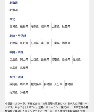
北海道
北海道
東北
宮城県
福島県
青森県
岩手県
山形県
秋田県
北陸・甲信越
新潟県
長野県
石川県
富山県
山梨県
福井県
中国・四国
広島県
岡山県
山口県
島根県
鳥取県
愛媛県
香川県
徳島県
高知県
九州・沖縄
福岡県
熊本県
鹿児島県
長崎県
大分県
宮崎県
佐賀県
沖縄県
小豆島ヘルシーランド株式会社 生産管理で募集している求人の詳細ペー
ジです。おもてなしHRでは小豆島ヘルシーランド株式会社 生産管理の募
集情報に精通したキャリアアドバイザーが、求人情報や転職活動をサポー