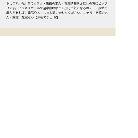
トします。香川県でホテル・旅館の求人・転職情報をお探しの方にピッタ
リです。ビジネスホテルや温泉旅館など
土庄町
で気になるホテル・旅館の
求人があれば、電話やメールでお問い合わせください。ホテル・旅館の求
人・就職・転職なら【おもてなしHR】
おもてなしHR
が
あなたのお仕事探しを
お手伝いします！
サポート登録後の流れ
サポート

電話で

マッチする

企業と

内定

登録
ヒアリング
求人をご紹介
面接
入社
宿泊業界専任のキャリアアドバイザーがあなたの転
職活動を徹底サポート!
納得できる転職先をご提案いたします。