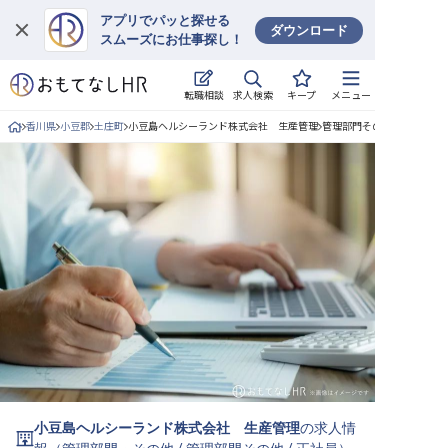
アプリでパッと探せる
ダウンロード
スムーズにお仕事探し！
ログイン
求人検索
転職相談
キープ
メニュー
求人・施設を探す
香川県
小豆郡
土庄町
小豆島ヘルシーランド株式会社 生産管理
管理部門その他/正社員の求
キープした求人
就職・転職 合同説明会
おもてなしHRについて
ご利用の流れ
よくある質問
ホテル・宿泊業界情報コラム
小豆島ヘルシーランド株式会社 生産管理
の求人情