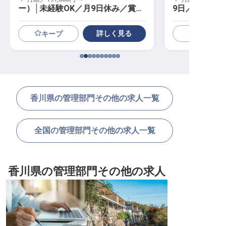
ー）│未経験OK／月9日休み／賞与
9日／月給35
年2回
実
詳しく見る
キープ
香川県の管理部門その他の求人一覧
全国の管理部門その他の求人一覧
香川県の管理部門その他の求人