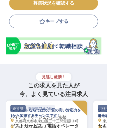
募集状況を確認する
キープする
見逃し厳禁！
この求人を見た人が
今、よく見ている注目求人
正社員
管理部門その他
正社員
ハイアットならではの、質の高い対応力を
ワークライフバラ
1から習得するチャンスです！
最高級ホテルの安
ハイアットリージェンシー京都
ザ・ペニンシュ
京都府京都市東山区三十三間堂廻り町644-2
東京都千代田区有
ゲストサービス（電話オペレータ
セキュリティー
月給／191,000円～
月給／350,50