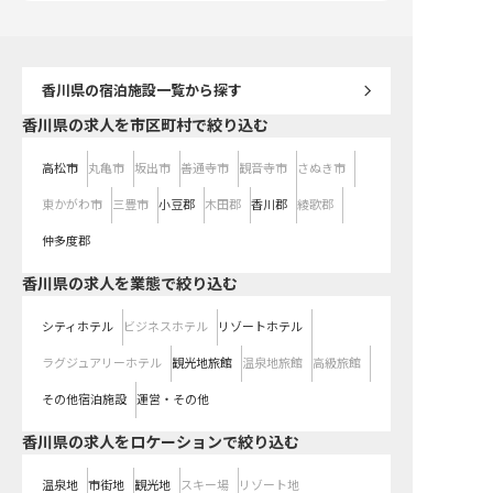
品質意識向上にも貢献できます。
年1回の昇給と年2回の賞与があ
り、あなたの頑張りをしっかりと評
価。 安定した環境で、長期的なキ
ャリアを築いていきたい方をお待ち
しております。 ※2026年04月13日
時点の情報です
香川県
の宿泊施設一覧から探す
香川県の求人を市区町村で絞り込む
高松市
丸亀市
坂出市
善通寺市
観音寺市
さぬき市
東かがわ市
三豊市
小豆郡
木田郡
香川郡
綾歌郡
仲多度郡
香川県の求人を業態で絞り込む
シティホテル
ビジネスホテル
リゾートホテル
ラグジュアリーホテル
観光地旅館
温泉地旅館
高級旅館
その他宿泊施設
運営・その他
香川県の求人をロケーションで絞り込む
温泉地
市街地
観光地
スキー場
リゾート地