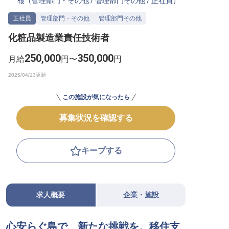
報（
管理部門・その他
/
管理部門その他
/
正社員
）
転職サポートに申し込む
無料
正社員
管理部門・その他
管理部門その他
化粧品製造業責任技術者
採用をお考えの企業様へ
250,000
350,000
月給
円〜
円
この施設が気になったら
募集状況を確認する
キープする
求人概要
企業・施設
心安らぐ島で、新たな挑戦を。移住支