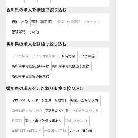
香川県の求人を職種で絞り込む
宿泊
料飲
調理（調理師）
客室
施設管理
ブライダル
管理部門・その他
香川県
の求人を路線で絞り込む
ＪＲ土讃線
ＪＲ本四備讃線
ＪＲ高徳線
ＪＲ予讃線
高松琴平電気鉄道琴平線
高松琴平電気鉄道志度線
高松琴平電気鉄道長尾線
香川県の求人をこだわり条件で絞り込む
学歴不問
U・Iターン歓迎
転勤なし
残業月20時間以内
海外勤務・出張あり
英語を活かせる
中国語を活かせる
外資系
産休・育休取得実績あり
駅徒歩5分以内
年間休日120日以上
完全週休2日制
マイカー通勤可