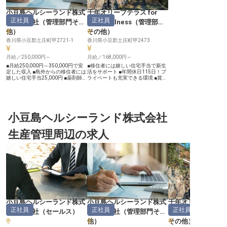
小豆島ヘルシーランド株式
千年オリーブテラス for
正社員
正社員
会社 本社
（
管理部門その
your wellness
（
管理部門
他
）
その他
）
香川県小豆郡土庄町甲2721-1
香川県小豆郡土庄町甲2473
月給／250,000円～
月給／168,000円～
■月給250,000円～350,000円で安
■移住者には嬉しい住宅手当で新生
定した収入 ■島外からの移住者には
活をサポート ■年間休日115日！プ
嬉しい住宅手当25,000円 ■薬剤師資
ライベートも充実できる環境 ■賞与
格と化粧品業界での実務経験を活か
年2回、昇給年1回で頑張りをしっ
せます ■年間休日115日、プライベ
かり評価 ■未経験からオリーブ栽培
ートも大切にできる環境 ーー【お
のプロを目指せる環境 ーー【自然
客様に安心と信頼を届けるお仕事】
と共に育む、おもてなしの心】 小
お客様が安心して製品をお使いいた
豆島の豊かな自然の中で、オリーブ
だけるよう、化粧品の品質保証と安
小豆島ヘルシーランド株式会社
栽培に携わるお仕事です。太陽の光
全管理を担う重要なお仕事です。
を浴びて育つオリーブのように、私
GQP・GVP管理体制の構築から運
たちも日々成長し、お客様に最高の
生産管理周辺の求人
用、製造販売許可に関する書類管
体験をお届けしたいと願っていま
理、品質や安全性に関する基準作成
す。 栽培技術を磨きながら、自然
まで、幅広い業務を通じてお客様の
の恵みに感謝し、心を込めて働く喜
笑顔を支えます。 委託製造メーカ
びを感じていただけるでしょう。地
ーとの折衝や原料仕入れ先の品質管
域に根ざした温かい環境で、あなた
理など、多岐にわたる業務であなた
らしい働き方を見つけてください。
の専門知識と経験を存分に発揮して
ーー【安定した環境で、あなたのキ
ください。 お客様への「おもてな
ャリアを応援】 月給168,000円〜
しの心」を品質という形で表現でき
200,000円。安定した給与体系に加
る、やりがいのあるポジションで
え、賞与年2回、昇給年1回と、あ
す。 ーー【専門性を高め、キャリ
なたの頑張りをしっかりと評価しま
アを築く環境】 化粧品総括製造販
す。 就職を機に島外から移住され
小豆島ヘルシーランド株式
小豆島ヘルシーランド株式
千年オリーブテラス 
売責任者として、品質管理のプロフ
る方には、月25,000円の住宅手当
正社員
正社員
正社員
会社 本社
（
セールス
）
会社 本社
（
管理部門その
your wellness
ェッショナルを目指せる環境です。
を支給し、新生活を応援。年間休日
薬事申請関連書類の作成や各種届
115日でプライベートも充実させな
他
）
その他
）
出、行政への申請手続きなど、薬事
がら、長期的にキャリアを築ける環