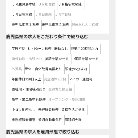
ＪＲ鹿児島本線
ＪＲ肥薩線
ＪＲ指宿枕崎線
ＪＲ日豊本線
ＪＲ日南線
ＪＲ吉都線
鹿児島市電１系統
鹿児島市電２系統
肥薩おれんじ鉄道
鹿児島県の求人をこだわり条件で絞り込む
学歴不問
U・Iターン歓迎
転勤なし
残業月20時間以内
海外勤務・出張あり
英語を活かせる
中国語を活かせる
外資系
産休・育休取得実績あり
駅徒歩5分以内
年間休日120日以上
完全週休2日制
マイカー通勤可
寮社宅・住宅補助あり
交通費全額支給
新卒・第二新卒も歓迎
オープニング・新規開業
中抜け勤務なし
未経験者歓迎
資格を活かせる
実務経験者優遇
普通自動車免許
調理師免許
鹿児島県の求人を雇用形態で絞り込む