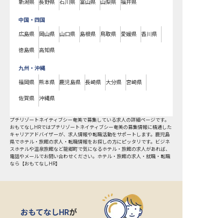
新潟県
長野県
石川県
富山県
山梨県
福井県
中国・四国
広島県
岡山県
山口県
島根県
鳥取県
愛媛県
香川県
徳島県
高知県
九州・沖縄
福岡県
熊本県
鹿児島県
長崎県
大分県
宮崎県
佐賀県
沖縄県
プチリゾートネイティブシー奄美で募集している求人の詳細ページです。
おもてなしHRではプチリゾートネイティブシー奄美の募集情報に精通した
キャリアアドバイザーが、求人情報や転職活動をサポートします。鹿児島
県でホテル・旅館の求人・転職情報をお探しの方にピッタリです。ビジネ
スホテルや温泉旅館など
龍郷町
で気になるホテル・旅館の求人があれば、
電話やメールでお問い合わせください。ホテル・旅館の求人・就職・転職
なら【おもてなしHR】
おもてなしHR
が