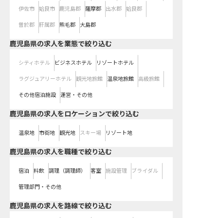
伊佐市
姶良市
鹿児島郡
薩摩郡
出水郡
姶良郡
曽於郡
肝属郡
熊毛郡
大島郡
鹿児島県の求人を業態で絞り込む
シティホテル
ビジネスホテル
リゾートホテル
ラグジュアリーホテル
観光地旅館
温泉地旅館
高級旅館
その他宿泊施設
運営・その他
鹿児島県の求人をロケーションで絞り込む
温泉地
市街地
観光地
スキー場
リゾート地
鹿児島県の求人を職種で絞り込む
宿泊
料飲
調理（調理師）
客室
施設管理
ブライダル
管理部門・その他
鹿児島県
の求人を路線で絞り込む