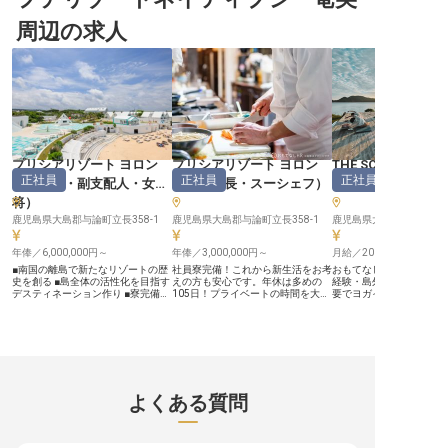
当いただきます。最近リニューアル
食ブッフェから婚礼料理まで、様々
に最高の癒しと感動を提
したばかりの調理場は設備も充実！
なシーンで腕を振るえるチャンス！
す。 300席を超える広々
周辺の求人
鹿児島の豊かな食材を活かした料理
国際的なホテルブランド「シェラト
ッフェレストランでは、
の腕を存分に振るえる環境です。
ン」の一員として、世界各国からの
食材を活かした多彩な料
調理の経験や調理師免許をお持ちの
お客様に鹿児島の食の魅力を伝える
し、お客様の旅の思い出
方なら、あなたのスキルを活かせる
喜びを味わってみませんか？和洋中
す。調理スタッフとして
ステージがここにあります！ ーー
の技術が学べる環境で、料理人とし
笑顔を間近に感じながら
【成長できる環境で料理人としての
ての可能性が大きく広がります。一
しの心を込めた一皿一皿
可能性を広げよう】 新しく迎えた
流のシェフたちと共に、おもてなし
喜びを分かち合いませんか
料理長は、和食・てんぷらの技術は
の心を込めた料理を創り上げる醍醐
たの技術と情熱が、お客
もちろん、新規店舗立ち上げや海外
味を体験してください！ ーー【チ
る体験を演出します。 ーー【キャ
展開まで幅広い経験をお持ちの方で
ームワークで成長できる、温かな職
リアを築き、成長を実感
す。 その豊富な知識と技術を学べ
場環境】 朝食からディナー、宴会
環境】 オープニングから
るチャンスです！体育会系の厳しい
まで多彩な調理現場で経験を積める
とで、厨房の全ポジショ
プリシアリゾート ヨロン
プリシアリゾート ヨロン
THE SCENE
雰囲気は一切なく、温和で優しいス
のが魅力です。シフト制を採用して
やメニュー開発、衛生管
正社員
正社員
正社員
（
支配人・副支配人・女
（
副料理長・スーシェフ
）
テ・フィットネス
タッフばかり。リラックスした環境
いるので、プライベートの時間も大
理業務全般にわたる幅広
で、新メニューの企画にも携わるこ
切にできます。市電武之橋駅から徒
むことができます。 経験
将
）
とができます。サービス改革の真っ
歩1分という好立地で通勤もラクラ
優遇し、ライブキッチン
只中だからこそ、あなたのアイデア
鹿児島県大島郡与論町立長358-1
ク！鹿児島中央ターミナルからはシ
鹿児島県大島郡与論町立長358-1
ーマンスやマネジメント
鹿児島県大島郡瀬戸内町蘇
や技術が光る瞬間がきっとありま
ャトルバスも運行しているので、遠
戦できるため、着実にス
す！ 指宿ロイヤルホテルで、料理
方からの通勤も安心です。調理技術
プを目指せる環境です。
年俸／6,000,000円～
年俸／3,000,000円～
月給／201,800円～
人としての新たな一歩を踏み出しま
はもちろん、食材管理や原価管理な
15時間程度の残業でプラ
せんか？ ※2025年08月18日時点の
ど、料理人として総合的なスキルア
も充実。 充実した研修制
■南国の離島で新たなリゾートの歴
社員寮完備！これから新生活をお考
おもてなしHR経由で内定
情報です
ップが可能。先輩スタッフが丁寧に
厚生で、あなたの成長を
史を創る ■島全体の活性化を目指す
えの方も安心です。年休は多めの
経験・島外から応募）あ
指導してくれるので、未経験からで
サポートします。
デスティネーション作り ■寮完備で
105日！プライベートの時間を大切
要でヨガインストラクタ
も安心してスタートできる環境が整
移住後の住まいの心配なし ■フラッ
にしながら、キャリアアップを目指
ャンス！世界自然遺産・
っています。一緒にお客様の笑顔を
トな組織作りで風通しの良い職場環
せる環境です。プリシアリゾートヨ
最南端にあるリゾートホテ
創り出しましょう！ ※2025年08月
境 ーー【南の楽園、与論島で描く
ロンは、白い砂浜に囲まれた与論島
SCENE」には、遮るも
05日時点の情報です
新しいリゾートの未来】 ★白砂の
最大のリゾートホテル。炉端焼きレ
その景観と自然が調和し
ビーチと透明な海に囲まれた与論島
ストランでは近海産の魚介類や、地
り道と言われるウッドデ
で、全120室のリゾートホテルが新
元の食材を活かした炭焼きを提供し
ます。そんな神聖な場所
たな挑戦を始めます。地元の方々と
ています。あなたにお任せするの
き、どこまでも広がる青
手を取り合い、島全体の魅力を発信
は、和食副料理長。和食調理師とし
身と向き合える時間を提
よくある質問
していく新しいスタイルのデスティ
ての勤務経験がある方のご応募をお
か？寮費・光熱費無料の
ネーションホテルを目指していま
待ちしております。※この求人は
省費用補助、従業員割引
す。豊かな自然と温かい人々に囲ま
2023年12月18日時点の情報です
を用意してご応募お待ち
れた環境で、観光業を通じた地域活
す。 【この企業・施設について】