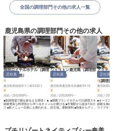
全国の調理部門その他の求人一覧
鹿児島県の調理部門その他の求人
指宿ロイヤルホテル
（
調理
シェラトン鹿児島
（
調理部
アクティブリゾーツ
正社員
正社員
正社員
部門その他
）
門その他
）
（旧:霧島ロイヤル
（
調理部門その他
鹿児島県指宿市十二町4232-1
鹿児島県鹿児島市高麗町43-15
鹿児島県霧島市霧島田口29
月給／250,000円～
月給／200,000円～
月給／200,000円～
■新調理場で腕を振るえる環境！ ■
■国際ブランドホテルでの調理スキ
■オープニングから携わ
経験豊富な料理長から学べるチャン
ルが磨ける ■市電駅から徒歩1分の
経験を積むチャンス ■ビ
ス ■新メニュー企画にも携われる！
好立地。通勤便利 ■朝食からディナ
ライブキッチンで腕を振る
■温和な職場環境でストレスフリー
ー、宴会まで幅広い経験 ■シフト制
月給200,000円〜300,0
ーー【鹿児島の恵みを活かす料理の
でプライベートも充実 ーー【鹿児
給・賞与あり ■退職金制
腕を磨く場所】 温泉と海の恵みに
島の味を世界へ届ける、おもてなし
プホテル割引など福利厚生充
囲まれた指宿の地で、お客様の笑顔
の料理人】 シェラトン鹿児島で
ー【霧島の豊かな自然が
を創り出す料理の世界へようこそ。
は、地元の食材を活かした料理でお
まるおもてなし】 鹿児島
当ホテルでは朝食・夕食の調理を担
プチリゾートネイティブシー奄美
客様に感動をお届けしています。朝
に位置する当施設は、訪