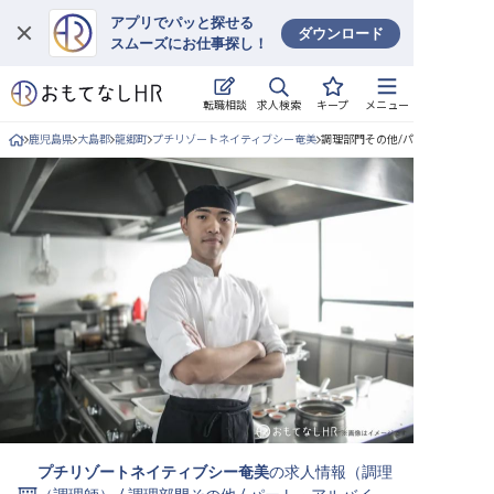
アプリでパッと探せる
ダウンロード
スムーズにお仕事探し！
ログイン
求人検索
転職相談
キープ
メニュー
求人・施設を探す
鹿児島県
大島郡
龍郷町
プチリゾートネイティブシー奄美
調理部門その他/パート・アルバイ
キープした求人
就職・転職 合同説明会
おもてなしHRについて
ご利用の流れ
よくある質問
ホテル・宿泊業界情報コラム
プチリゾートネイティブシー奄美
の求人情報（
調理