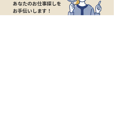
あなたのお仕事探しを
お手伝いします！
サポート登録後の流れ
サポート

電話で

マッチする

企業と

内定

登録
ヒアリング
求人をご紹介
面接
入社
宿泊業界専任のキャリアアドバイザーがあなたの転
職活動を徹底サポート!
納得できる転職先をご提案いたします。
サポートに申込む
無料
おもてなしHRについて