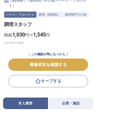
（調理師）
/
調理部門その他
/
パート・アルバイ
ト
）
転職サポートに申し込む
無料
パート・アルバイト
調理（調理師）
調理部門その他
採用をお考えの企業様へ
調理スタッフ
1,030
1,545
時給
円〜
円
この施設が気になったら
募集状況を確認する
キープする
求人概要
企業・施設