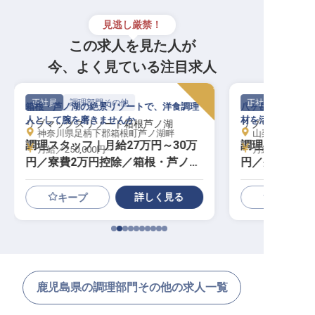
見逃し厳禁！
この求人を見た人が
今、よく見ている注目求人
正社員
調理部門その他
正社員
箱根・芦ノ湖の絶景リゾートで、洋食調理
八ヶ岳の高原リゾ
人として腕を磨きませんか
材を活かす料理人
リブマックスリゾート箱根芦ノ湖
リブマックスリ
神奈川県足柄下郡箱根町芦ノ湖畔
山梨県北杜市大泉
調理スタッフ｜月給27万円～30万
調理スタッフ｜
月給／250,000円～
月給／250,00
円／寮費2万円控除／箱根・芦ノ湖
円／寮費2万
の絶景／洋食経験者歓迎
リゾート／急
詳しく見る
キープ
鹿児島県の調理部門その他の求人一覧