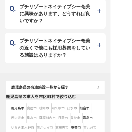
性化の先駆者となりませんか？♪ ー
この世の中に「ウェルビ
ー【経験を活かし、理想のホテルづ
の魅力を伝えるために、
プチリゾートネイティブシー奄美
くりを実現】 ◎リノベーションを
ラベル事業で発展し続け
控え、新たなステージへと進むホテ
ェルネスリゾートホテル
に興味があります、どうすれば良
ルだからこそ、あなたの経験とビジ
ーディングカンパニーに
ョンを存分に活かせる環境がありま
目指している当社。「健
いですか？
す。料飲施設やアクティビティな
ホテル」「健康になるた
ど、多岐にわたる部門の指揮を執り
る」という価値観を広げ
ながら、スタッフ一人一人の成長を
客様と話す機会を増やし
支える組織づくりにも携われます。
安心感もお届けしていま
年齢や役職に関係なく、自由な発想
美大島でしか生まれない
で意見を出し合える風通しの良い職
「SCENE」をあなたの
プチリゾートネイティブシー奄美
場を目指しています。
てみませんか？
の近くで他にも採用募集をしてい
る施設はありますか？
鹿児島県
の宿泊施設一覧から探す
鹿児島県の求人を市区町村で絞り込む
鹿児島市
鹿屋市
枕崎市
阿久根市
出水市
指宿市
西之表市
垂水市
薩摩川内市
日置市
曽於市
霧島市
いちき串木野市
南さつま市
志布志市
奄美市
南九州市