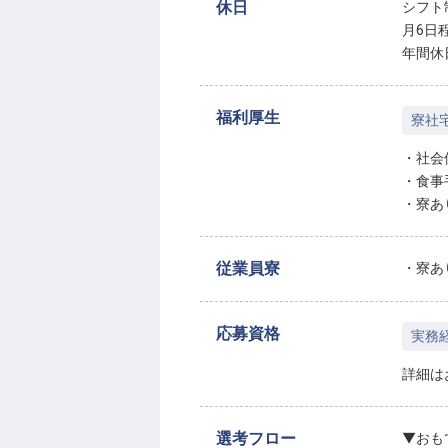
休日
シフト
月6日
年間休
福利厚生
寮社
・社会
・食事
・寮あ
従業員寮
・寮あ
応募資格
実務
詳細は
選考フロー
▼おも