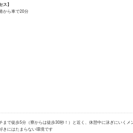
セス】
港から車で20分
チまで徒歩5分（寮からは徒歩30秒！）と近く、休憩中に泳ぎにいくメ
好きにはたまらない環境です