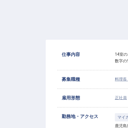
仕事内容
14室
数字の
募集職種
料理長
雇用形態
正社員
勤務地・アクセス
マイ
鹿児島