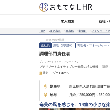
就職・
求人検索
TOP
鹿児島県
大島郡
龍郷町
プチリゾート
正社員
調理（調理師）
料理長・マネージャー・
調理部門責任者
プチリゾートネイティブシーアマミ
プチリゾートネイティブシー奄美
の求人情報
（
調理
業態
リゾートホテル
勤務地
鹿児島県大島郡龍郷町芦徳8
給与
月給／250,000円～350,0
奄美の風を感じる、14室の小さな