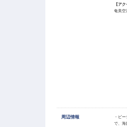
【アク
奄美空
周辺情報
・ビー
で、海