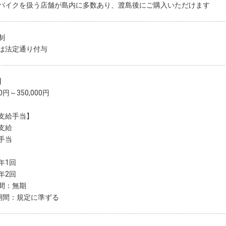
バイクを扱う店舗が島内に多数あり、渡島後にご購入いただけます
制
は法定通り付与
】
00円～350,000円
支給手当】
支給
手当
年1回
年2回
間：無期
期間：規定に準ずる