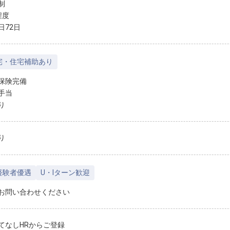
制
程度
日72日
宅・住宅補助あり
保険完備
手当
り
り
経験者優遇
U・Iターン歓迎
お問い合わせください
てなしHRからご登録