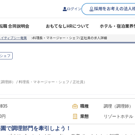
採用をお考えの法人
ログイン
転職 合同説明会
おもてなしHRについて
ホテル・宿泊業界
ネイティブシー奄美
料理長・マネージャー・シェフ/正社員の求人詳細
シェフ
（調理師）
/
料理長・マネージャー・シェフ
/
正社員
）
35
職種
調理（調理師）
00円
業態
リゾートホテル
楽園で調理部門を牽引しよう！