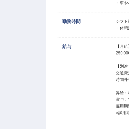
・車や
勤務時間
シフト
・休憩
給与
【月給
250,0
【別途
交通費
時間外
昇給：
賞与：
雇用期
※試用