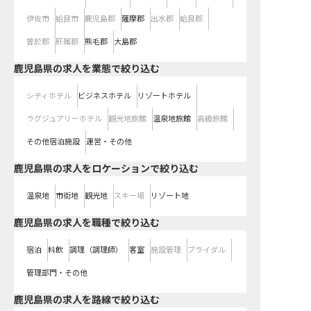
伊佐市
姶良市
鹿児島郡
薩摩郡
出水郡
姶良郡
曽於郡
肝属郡
熊毛郡
大島郡
鹿児島県の求人を業態で絞り込む
シティホテル
ビジネスホテル
リゾートホテル
ラグジュアリーホテル
観光地旅館
温泉地旅館
高級旅館
その他宿泊施設
運営・その他
鹿児島県の求人をロケーションで絞り込む
温泉地
市街地
観光地
スキー場
リゾート地
鹿児島県の求人を職種で絞り込む
宿泊
料飲
調理（調理師）
客室
施設管理
ブライダル
管理部門・その他
鹿児島県
の求人を路線で絞り込む