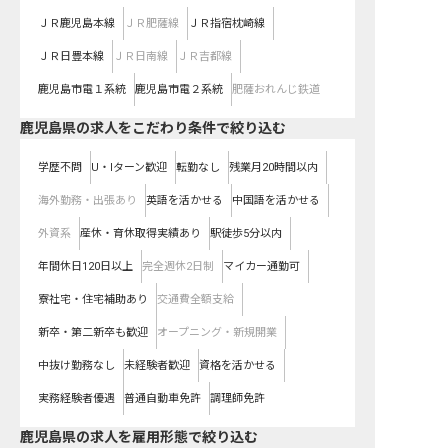
ＪＲ鹿児島本線
ＪＲ肥薩線
ＪＲ指宿枕崎線
ＪＲ日豊本線
ＪＲ日南線
ＪＲ吉都線
鹿児島市電１系統
鹿児島市電２系統
肥薩おれんじ鉄道
鹿児島県の求人をこだわり条件で絞り込む
学歴不問
U・Iターン歓迎
転勤なし
残業月20時間以内
海外勤務・出張あり
英語を活かせる
中国語を活かせる
外資系
産休・育休取得実績あり
駅徒歩5分以内
年間休日120日以上
完全週休2日制
マイカー通勤可
寮社宅・住宅補助あり
交通費全額支給
新卒・第二新卒も歓迎
オープニング・新規開業
中抜け勤務なし
未経験者歓迎
資格を活かせる
実務経験者優遇
普通自動車免許
調理師免許
鹿児島県の求人を雇用形態で絞り込む