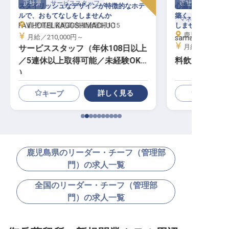
正社員
サービススタッフ
正社員
スタイリッシュなデザインが特徴的なホテ
心温まるおもてな
ルで、おもてなしをしませんか
築く。社員寮で安
マネージャー・支
FAV HOTEL KAGOSHIMACHUO
鹿児島県鹿児島市加治屋町1-15
しませんか。
鹿児島県熊毛郡
月給／210,000円～
samana hotel Y
月給／185,00
サービススタッフ（年休108日以上
／5連休以上取得可能／未経験OK
料飲支配人候
）
詳しく見る
キープ
鹿児島県のリーダー・チーフ（管理部
門）の求人一覧
全国のリーダー・チーフ（管理部
門）の求人一覧