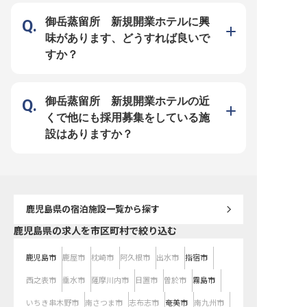
す。 あなたの細やかな気
お客様の笑顔に繋がります。 
御岳蒸留所 新規開業ホテルに興
【安心して長く働ける充
社会保険完備はもちろん
味があります、どうすれば良いで
度や企業年金制度など、
えた福利厚生が充実して
すか？
社員ホテル優待制度で、
を楽しみながら、お客様
理解する機会も得られます
取得支援制度もあり、ス
も応援。 年間休日110日
制でプライベートも大切
御岳蒸留所 新規開業ホテルの近
ら、長く安定してキャリ
環境です。 ※2026年03
くで他にも採用募集をしている施
の情報です
設はありますか？
鹿児島県
の宿泊施設一覧から探す
鹿児島県の求人を市区町村で絞り込む
鹿児島市
鹿屋市
枕崎市
阿久根市
出水市
指宿市
西之表市
垂水市
薩摩川内市
日置市
曽於市
霧島市
いちき串木野市
南さつま市
志布志市
奄美市
南九州市