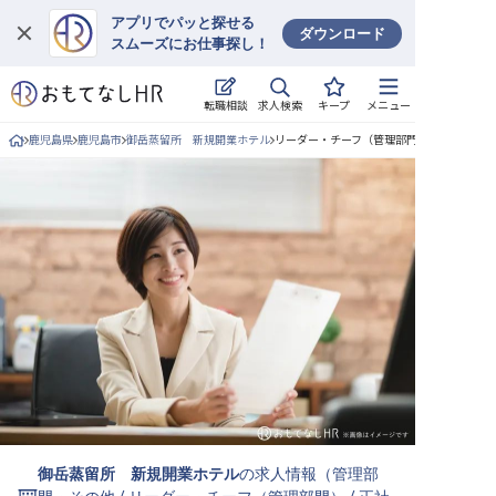
アプリでパッと探せる
ダウンロード
スムーズにお仕事探し！
ログイン
求人検索
転職相談
キープ
メニュー
求人・施設を探す
鹿児島県
鹿児島市
御岳蒸留所 新規開業ホテル
リーダー・チーフ（管理部門）/正社員の求
キープした求人
就職・転職 合同説明会
おもてなしHRについて
ご利用の流れ
よくある質問
ホテル・宿泊業界情報コラム
御岳蒸留所 新規開業ホテル
の求人情報（
管理部