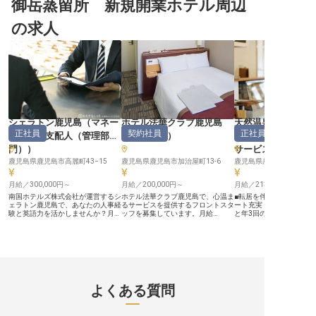
御岳蒸留所 新規開業ホテル周辺
の求人
シェラトン鹿児島
（
マネー
ホテル法華クラブ鹿児島
天然温泉 霧桜の湯 
正社員
契約社員
正社員
ジャー・支配人（管理部
（
フロント
）
ーイン鹿児島
門）
）
サービス
鹿児島県鹿児島市高麗町43−15
鹿児島県鹿児島市加治屋町13-6
鹿児島県鹿児島市西千石町1
月給／300,000円～
月給／200,000円～
月給／213,000円～
南国ホテルズ株式会社が運営するシ
ホテル法華クラブ鹿児島で、心温ま
■転居を伴う方も安心、
ェラトン鹿児島で、あなたの人事経
るサービスを提供するフロントスタ
ート充実 ■安定した月給21
験と英語力を活かしませんか？月給
ッフを募集しています。月給
と年3回の賞与 ■年間休日
300,000円〜440,000円の好待遇
200,000円～、契約社員から正社員
プライベートも大切に ■
で、採用や労務管理、英文メール作
登用のチャンスも。チェックイン・
活かし、おもてなしのプロへ 
成など多岐にわたる業務を担当して
チェックアウトやお客様のご案内、
【お客様の笑顔を育むお
いただきます。エクセル、ワード、
予約受付など多岐にわたる業務を通
舞台】 お客様の朝を彩る
パワーポイントのスキルを活かし、
じて、あなたのホスピタリティを活
ンで、調理から接客まで
ホテルの成長をサポートするやりが
かしてみませんか？ ※2025年04月
躍いただきます。 温かい
いあるポジションです。正社員とし
17日時点の情報です
提供はもちろん、お客様
て、安定したキャリアを築きましょ
る交流を通じて、旅の思
よくある質問
う。 ※2025年04月17日時点の情報
豊かなものにするお手伝
です
ださい。 天然温泉を併設
で、お客様に最高の癒し
届けする、やりがいのあ