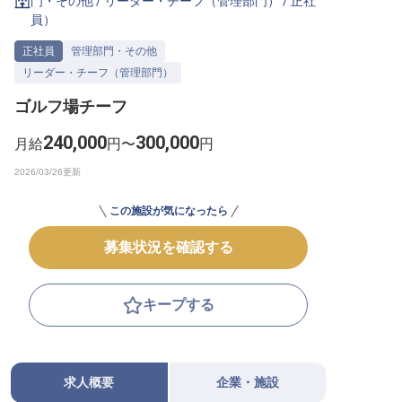
門・その他
/
リーダー・チーフ（管理部門）
/
正社
員
）
転職サポートに申し込む
無料
正社員
管理部門・その他
リーダー・チーフ（管理部門）
採用をお考えの企業様へ
ゴルフ場チーフ
240,000
300,000
月給
円〜
円
この施設が気になったら
募集状況を確認する
キープする
求人概要
企業・施設