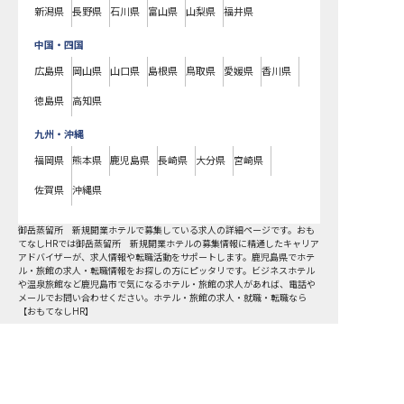
新潟県
長野県
石川県
富山県
山梨県
福井県
中国・四国
広島県
岡山県
山口県
島根県
鳥取県
愛媛県
香川県
徳島県
高知県
九州・沖縄
福岡県
熊本県
鹿児島県
長崎県
大分県
宮崎県
佐賀県
沖縄県
御岳蒸留所 新規開業ホテルで募集している求人の詳細ページです。おも
てなしHRでは御岳蒸留所 新規開業ホテルの募集情報に精通したキャリア
アドバイザーが、求人情報や転職活動をサポートします。鹿児島県でホテ
ル・旅館の求人・転職情報をお探しの方にピッタリです。ビジネスホテル
や温泉旅館など
鹿児島市
で気になるホテル・旅館の求人があれば、電話や
メールでお問い合わせください。ホテル・旅館の求人・就職・転職なら
【おもてなしHR】
おもてなしHR
が