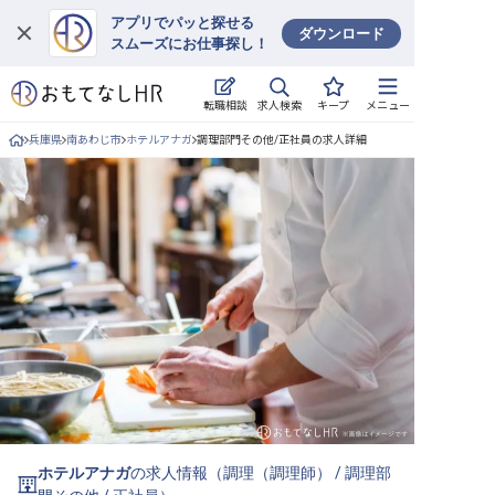
アプリでパッと探せる
ダウンロード
スムーズにお仕事探し！
ログイン
求人検索
転職相談
キープ
メニュー
求人・施設を探す
兵庫県
南あわじ市
ホテルアナガ
調理部門その他/正社員の求人詳細
キープした求人
就職・転職 合同説明会
おもてなしHRについて
ご利用の流れ
よくある質問
ホテル・宿泊業界情報コラム
ホテルアナガ
の求人情報（
調理（調理師）
/
調理部