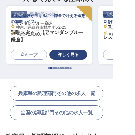
正社員
調理部門その他
正社員
多彩な経験がスキルに！鎌倉で叶える理想
安心の住まいサポ
の調理ライフ
ロを目指しません
アマンダンブルー鎌倉
ドーミーインEXP
神奈川県鎌倉市材木座5-2-25
東京都目黒区青葉
調理スタッフ【アマンダンブルー
月給／235,000円～
月給／218,00
レストランサ
鎌倉】
詳しく見る
キープ
兵庫県の調理部門その他の求人一覧
全国の調理部門その他の求人一覧