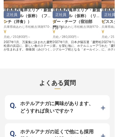
材に触れられます。自分で考えた料
る環境です。資格取得の機会もあ
リのある職場で、それぞ
理が採用されるなど、意見を出しな
り、取得した資格は手当として給与
向かって学べる環境です。 【働
がら成長できる環境です。 【働く
に反映されます。 【働く環境のポ
環境のポイント】 ・月給
淡路島西海岸エリア・新規
淡路島西海岸エリア・新規
淡路島西海岸エリ
環境のポイント】 ・月給23万円～
イント】 ・月給23万円～35万円、
35万円、賞与年2回・昇給
正社員
正社員
正社員
35万円、賞与年2回・昇給年1回 ・
賞与年2回・昇給年1回 ・年間休日
年間休日115日／残業は月
開業ホテル（仮称）
（
フレ
開業ホテル（仮称）
（
リー
開業ホテル（仮称
年間休日115日／残業は月平均20時
115日／残業は月平均20時間程度
間程度 ・単身寮あり（月額1
ンチ（洋食）
）
ダー・チーフ（宿泊部
ビススタッフ
間程度 ・単身寮あり（月額12,500
・単身寮あり（月額12,500円）で
円）でU・Iターンも安心
円）でU・Iターンも安心 ・健康経
U・Iターンも安心 ・健康経営優良
営優良法人6年連続認定
兵庫県南あわじ市松帆古津路970-72
門）
）
兵庫県南あわじ市松帆古津路970-72
営優良法人6年連続認定、ひょうご
法人6年連続認定、ひょうご産業
産業SDGsゴールドステー
産業SDGsゴールドステージ認証 ・
SDGsゴールドステージ認証 ・自社
自社施設利用割引、他施
自社施設利用割引、他施設利用制度
月給／250,800円～
施設利用割引、他施設利用制度など
月給／280,000円～
など福利厚生も充実
月給／250,800円～
など福利厚生も充実
福利厚生も充実
2027年1月、万葉集に詠まれた慶野
2027年1月、日本夕陽百選「慶野松
2027年1月、日本夕陽百
松原の浜辺に、新しい食のステージ
原」を望む地に、ホテルニューアワ
れた「慶野松原」の絶景
が生まれます。 御食国（みけつく
ジグループ初となる「オールインク
に、ホテルニューアワジ
に）と呼ばれる淡路島は、食材の宝
ルーシブホテル」が誕生します。約
となる「オールインクル
庫。地元の生産者から直接届く新鮮
13,000平米の敷地に、わずか36
ル」が誕生します。 約13,
な海の幸、淡路牛、瑞々しいお野菜
室。お食事もドリンクもアクティビ
もの広大な敷地に、わずか
をどう活かすかは、料理人のアイデ
ティもすべて宿泊費に含まれるこの
贅沢。チェックインから
ア次第です。 【固定メニューに縛
宿で、サービスの中心を担うリーダ
で、お食事やドリンク、
られない、その日の素材を主役にす
ーを募集します。 【あなたの経験
ティのすべてが宿泊費に
る厨房】 私たちが目指すのは、お
を、新しいホテルの「型」に変え
のスタイルは、お客様と
客様に日常を忘れ、贅沢な時間を心
る】 これまで培ってきた接客・サ
「過ごし方の提案」を大
よくある質問
ゆくまで楽しんでいただく「オール
ービスの経験を活かし、現場の中心
方にぴったりの環境です。 【心
インクルーシブ」の宿。その滞在を
となってお客様をお迎えするのはも
体を整える「ウェルネス
締めくくる最も重要な要素が、あな
ちろん、開業に向けてサービスの仕
企画・案内】 うずしお温
たの腕を振るっていただく「オール
組みそのものをゼロからつくり上げ
ずく)の湯」、サウナ、水
デイダイニング」です。朝食、ラン
ていく役割です。スタッフのシフト
ィットネスジム、ビーチ
チ、ティータイム、ディナー、そし
作成やチームづくりも、あなたの大
ル、そして目の前に広がる約
ホテルアナガに興味があります、
てバータイムまで、時間の移り変わ
切な仕事になります。 【「過ごし
の白砂青松「慶野松原」。
りとともに異なる表情を見せるダイ
方の提案」を、チームで届ける】
アクティビティも宿泊費
どうすれば良いですか？
ニング。決まりきったコース料理だ
ベル、フロント、地産地消ダイニン
「オールインクルーシブ
けでなく、ゲストの気分やニーズに
グ、観光案内、お見送りまで。役割
客様の心と体を整える「
寄り添った多彩なメニューを提供し
を固定せず、お客様一人ひとりの滞
ステイ」を企画・案内し
ます。 【伝統産業・農漁業との連
在を「点ではなく流れ」で設計する
【「過ごし方の提案」が
携体験も。文化として淡路島を語
のがこの宿の流儀です。うずしお温
ュアル接客の対極】 ベル
る】 舞台は、万葉集に詠まれた瀬
泉やビーチサイドプール、目の前に
ト、地産地消ダイニング
ホテルアナガの近くで他にも採用
戸内海と、目の前に広がる約2.5km
広がる約2.5kmの白砂青松を舞台
内、お見送りまで――。 