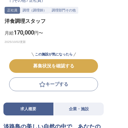
門その他
/
正社員
）
転職サポートに申し込む
無料
正社員
調理（調理師）
調理部門その他
洋食調理スタッフ
採用をお考えの企業様へ
170,000
月給
円〜
この施設が気になったら
募集状況を確認する
キープする
求人概要
企業・施設
淡路島の美しい自然の中で、あなたの