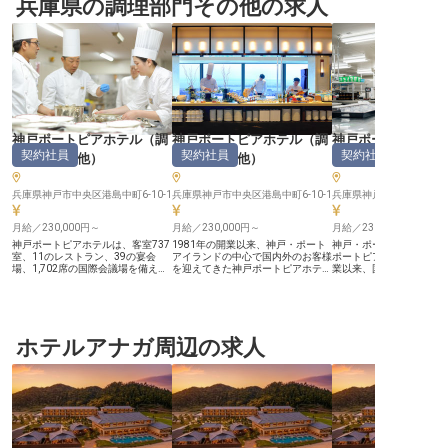
兵庫県の調理部門その他の求人
神戸ポートピアホテル
（
調
神戸ポートピアホテル
（
調
神戸ポートピアホ
契約社員
契約社員
契約社員
理部門その他
）
理部門その他
）
理部門その他
兵庫県神戸市中央区港島中町6-10-1
兵庫県神戸市中央区港島中町6-10-1
兵庫県神戸市中央区港島中町
月給／230,000円～
月給／230,000円～
月給／230,000円～
神戸ポートピアホテルは、客室737
1981年の開業以来、神戸・ポート
神戸・ポートアイランド
室、11のレストラン、39の宴会
アイランドの中心で国内外のお客様
ポートピアホテルは、19
場、1,702席の国際会議場を備える
を迎えてきた神戸ポートピアホテ
業以来、国内外のお客様
神戸最大級のシティホテルです。
ル。客室737室、11のレストラン、
てきた大型シティホテル
1981年の開業以来、企業研修から
39の宴会場、そして1,702席の国際
737室、11のレストラン
国際会議、婚礼まで、多彩な催しの
会議場を備える、神戸を代表する大
会場を擁し、開業50周年
舞台を支えてきました。 【大人数
型シティホテルです。 【ホテルな
さらなる成長を目指して
の宴会・婚礼を支える、スケールの
らではの多彩な料理に、日々向き合
【会席から単品まで、和
大きな厨房】 宴会場で提供するパ
ホテルアナガ周辺の求人
える厨房】 ブッフェレストランや
げられる日本料理レストラ
ーティーや婚礼の料理を、仕込みか
ダイニングカフェでは、和洋中にわ
テル内の日本料理レスト
ら調理・盛り付けまで担当いただき
たる幅広いメニューを提供していま
節の献立づくりから調理
ます。大人数向けの段取りやチーム
す。定番料理から季節のフェアま
まで幅広く担当いただき
での連携を通じて、宴会調理の力を
で、ホテルの食材とスケールを活か
な食材とホテルならでは
存分に発揮できます。 【季節ごと
した洋食調理に携われます。 【料
のなかで、和食の技を磨
に変わるメニューと、高級食材に触
理長をはじめ、質問しやすいメリハ
【資格が評価に、給与に
れる面白さ】 季節ごとにメニュー
リのある職場】 経験豊富な料理長
環境】 取得した資格は手
が変わり、ホテルならではの高級食
や先輩のもとで技術を着実に伸ばせ
給与に反映されます。明