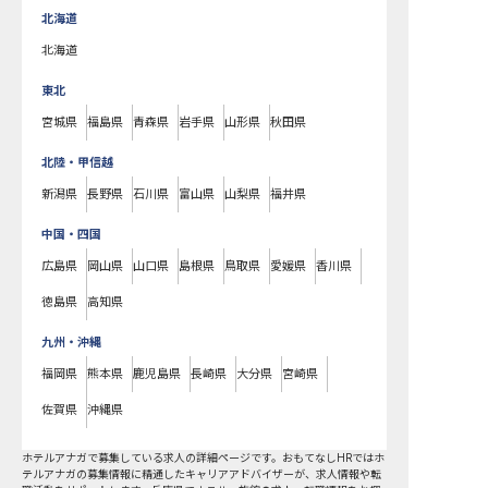
北海道
北海道
東北
宮城県
福島県
青森県
岩手県
山形県
秋田県
北陸・甲信越
新潟県
長野県
石川県
富山県
山梨県
福井県
中国・四国
広島県
岡山県
山口県
島根県
鳥取県
愛媛県
香川県
徳島県
高知県
九州・沖縄
福岡県
熊本県
鹿児島県
長崎県
大分県
宮崎県
佐賀県
沖縄県
ホテルアナガで募集している求人の詳細ページです。おもてなしHRではホ
テルアナガの募集情報に精通したキャリアアドバイザーが、求人情報や転