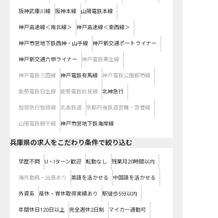
阪神武庫川線
阪神本線
山陽電鉄本線
神戸高速線＜南北線＞
神戸高速線＜東西線＞
神戸市営地下鉄西神・山手線
神戸新交通ポートライナー
神戸新交通六甲ライナー
神戸電鉄粟生線
神戸電鉄三田線
神戸電鉄有馬線
神戸電鉄公園都市線
能勢電鉄日生線
能勢電鉄妙見線
北神急行
智頭急行智頭線
北条鉄道
京都丹後鉄道宮舞・宮豊線
山陽電鉄網干線
神戸市営地下鉄海岸線
兵庫県の求人をこだわり条件で絞り込む
学歴不問
U・Iターン歓迎
転勤なし
残業月20時間以内
海外勤務・出張あり
英語を活かせる
中国語を活かせる
外資系
産休・育休取得実績あり
駅徒歩5分以内
年間休日120日以上
完全週休2日制
マイカー通勤可