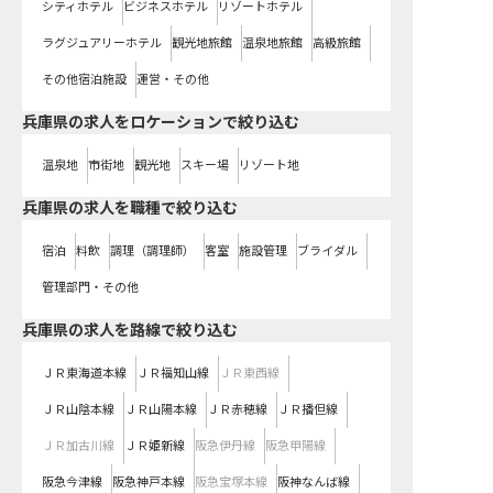
シティホテル
ビジネスホテル
リゾートホテル
ラグジュアリーホテル
観光地旅館
温泉地旅館
高級旅館
その他宿泊施設
運営・その他
兵庫県の求人をロケーションで絞り込む
温泉地
市街地
観光地
スキー場
リゾート地
兵庫県の求人を職種で絞り込む
宿泊
料飲
調理（調理師）
客室
施設管理
ブライダル
管理部門・その他
兵庫県
の求人を路線で絞り込む
ＪＲ東海道本線
ＪＲ福知山線
ＪＲ東西線
ＪＲ山陰本線
ＪＲ山陽本線
ＪＲ赤穂線
ＪＲ播但線
ＪＲ加古川線
ＪＲ姫新線
阪急伊丹線
阪急甲陽線
阪急今津線
阪急神戸本線
阪急宝塚本線
阪神なんば線