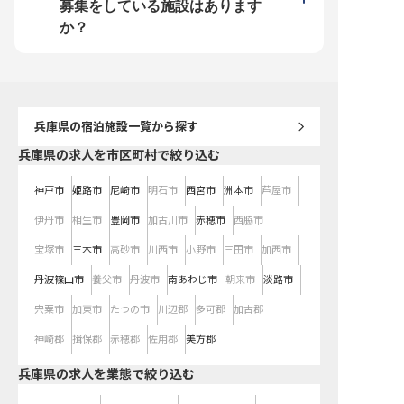
の白砂青松「慶野松原」。 現在、
に、ウェルネスステイの体験づくり
定せず、お客様一人ひと
募集をしている施設はあります
地元の伝統産業・農漁業と連携した
を先頭に立って形にします。 【働
「点ではなく流れ」で設
体験プログラムも計画されており、
く環境のポイント】 ・賞与年2回
このポジション。万葉集
か？
当ホテルの料理人は、食を通じて淡
（1月・8月）・昇給年1回（6月）
風景を背に、伝統産業・
路島の文化を伝える役割も担いま
・島外出身者用社宅あり（月額
連携体験プログラムもご
す。 開業まではグループ内ホテル
15,000円〜） ・奨学金返済支援
す。 ※開業まではグルー
で経験を積みながら、開業に備えて
（最大17年・306万円） ・神戸ま
で経験を積みながら、開
いただきます。 ※経験に応じて、料
で約90分と都会にもアクセスしや
いただきます。 【働く環境のポイ
理長候補としての採用可能性もあり
すい ・西日本20施設・従業員1,894
ント】 ・月給25万〜・賞
【働く環境のポイント】 ・月給25
名のグループ基盤
月・8月)・昇給年1回(6月
万〜・賞与年2回(1月・8月)・昇給
出身者用社宅あり(月額15,
年1回(6月) ・島外出身者用社宅あ
・奨学金返済支援(最大17
兵庫県
の宿泊施設一覧から探す
り(月額15,000円〜) ・奨学金返済
万円) ・神戸まで約90分
支援(最大17年・306万円) ・神戸ま
もアクセスしやすい ・西
で約90分と都会までもアクセスし
兵庫県の求人を市区町村で絞り込む
設・売上約206億円・従業員
やすい ・西日本20施設・売上約
名のグループ基盤
206億円・従業員1,894名のグルー
プ基盤
神戸市
姫路市
尼崎市
明石市
西宮市
洲本市
芦屋市
伊丹市
相生市
豊岡市
加古川市
赤穂市
西脇市
宝塚市
三木市
高砂市
川西市
小野市
三田市
加西市
丹波篠山市
養父市
丹波市
南あわじ市
朝来市
淡路市
宍粟市
加東市
たつの市
川辺郡
多可郡
加古郡
神崎郡
揖保郡
赤穂郡
佐用郡
美方郡
兵庫県の求人を業態で絞り込む