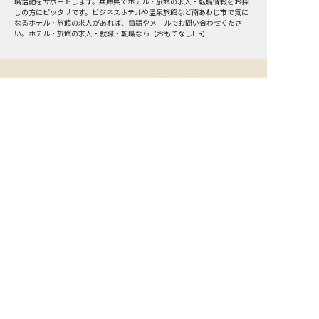
職活動をサポートします。兵庫県でホテル・旅館の求人・転職情報をお探
しの方にピッタリです。ビジネスホテルや温泉旅館など
南あわじ市
で気に
なるホテル・旅館の求人があれば、電話やメールでお問い合わせくださ
い。ホテル・旅館の求人・就職・転職なら【おもてなしHR】
おもてなしHR
が
あなたのお仕事探しを
お手伝いします！
サポート登録後の流れ
サポート

電話で

マッチする

企業と

内定

登録
ヒアリング
求人をご紹介
面接
入社
宿泊業界専任のキャリアアドバイザーがあなたの転
職活動を徹底サポート!
納得できる転職先をご提案いたします。