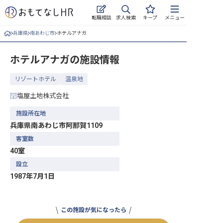
求人検索
転職相談
キープ
メニュー
兵庫県
南あわじ市
ホテルアナガ
ログイン
ホテルアナガ
の施設情報
求人・施設を探す
リゾートホテル
温泉地
キープした求人
塩屋土地株式会社
就職・転職 合同説明会
施設所在地
兵庫県南あわじ市阿那賀1109
おもてなしHRについて
客室数
40室
ご利用の流れ
設立
よくある質問
1987年7月1日
ホテル・宿泊業界情報コラム
この施設が気になったら