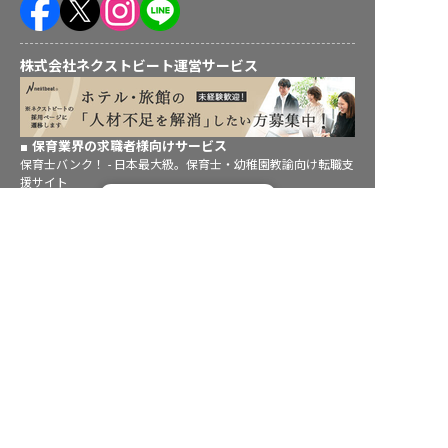
株式会社ネクストビート運営サービス
保育業界の求職者様向けサービス
保育士バンク！ - 日本最大級。保育士・幼稚園教諭向け転職支
援サイト
転職フルサポート実施中！
保育士バンク！新卒 - 保育士・幼稚園教諭を目指す「学生向
け」就職活動情報サイト
サポートに申し込む
法人様向けサービス
保育士バンク！コネクト - 保育施設向けの業務支援システム
保育士バンク！パレット - 保育施設専門の職員マネジメントツ
ール
保育士バンク！ウェブパック - 保育施設向けホームページ制作
保育士バンク！総研 - 保育園経営や保育の実務に活かせる有益
な情報発信サイト
育児者様向けサービス
KIDSNA STYLE - 「育てるを考える」子育て情報メディア
KIDSNAシッター - ベビーシッターサービス
KIDSNA園ナビ - 保育園・幼稚園検索
ホテル業界・飲食業界の求職者様向けサービス