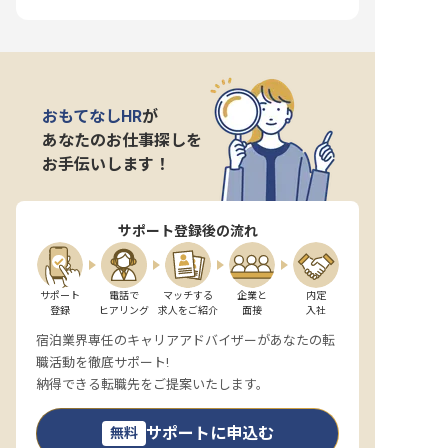
おもてなしHR
が
あなたのお仕事探しを
お手伝いします！
サポート登録後の流れ
サポート

電話で

マッチする

企業と

内定

登録
ヒアリング
求人をご紹介
面接
入社
宿泊業界専任のキャリアアドバイザーがあなたの転
職活動を徹底サポート!
納得できる転職先をご提案いたします。
サポートに申込む
無料