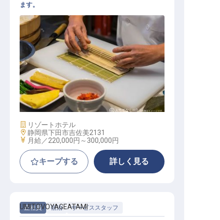
ます。
すし職人（見習い）
施設業態
リゾートホテル
勤務地
静岡県下田市吉佐美2131
給与
月給／220,000円～
300,000円
キープする
詳しく見る
UMITOVOYAGEATAMI
正社員
宿泊
サービススタッフ