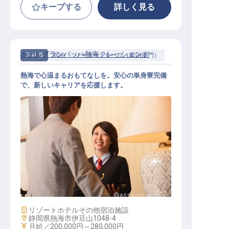
キープする
詳しく見る
ホテルグランバッハ熱海クレッシェンド
正社員
宿泊
リーダー・チーフ（宿泊部門）
熱海で心温まるおもてなしを。安心の単身寮完備
で、新しいキャリアを応援します。
フロントスーパーバイザー
施設業態
リゾートホテル
その他宿泊施設
勤務地
静岡県熱海市伊豆山1048-4
給与
月給／200,000円～
280,000円