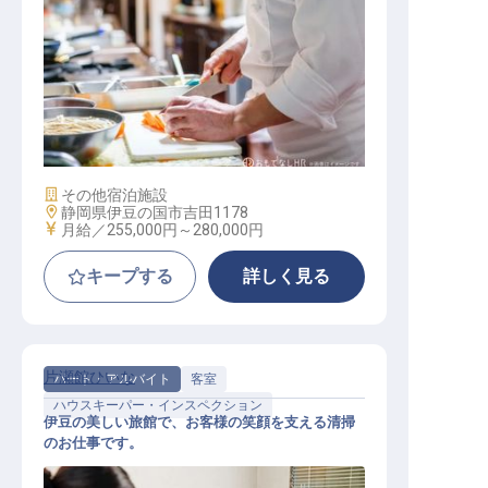
調理スタッフ（一般）
施設業態
その他宿泊施設
勤務地
静岡県伊豆の国市吉田1178
給与
月給／255,000円～
280,000円
キープする
詳しく見る
片瀬館ひいな
パート・アルバイト
客室
ハウスキーパー・インスペクション
伊豆の美しい旅館で、お客様の笑顔を支える清掃
のお仕事です。