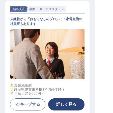
赤沢迎賓館
契約社員
宿泊
サービススタッフ
未経験から「おもてなしのプロ」に！家電完備の
社員寮もあります
赤沢迎賓館サービススタッフ
施設業態
温泉地旅館
勤務地
静岡県伊東市八幡野1754-114-3
給与
月給／215,000円～
キープする
詳しく見る