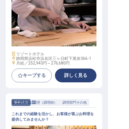
和食レストランの調理
施設業態
リゾートホテル
勤務地
静岡県浜松市浜名区三ヶ日町下尾奈366-1
給与
月給／252,943円～
276,680円
キープする
詳しく見る
富士祥栄会館
契約社員
調理（調理師）
調理部門その他
これまでの経験を活かし、お客様が喜ぶお料理を
提供してみませんか？