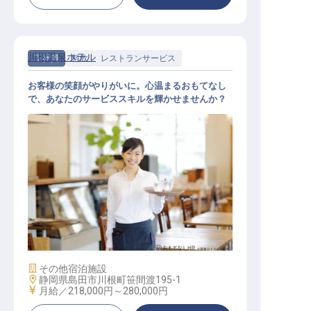
川根温泉ホテル
正社員
料飲
レストランサービス
お客様の笑顔がやりがいに。心温まるおもてなし
で、あなたのサービススキルを輝かせませんか？
レストランサービス（ホールスタッ
フ）
施設業態
その他宿泊施設
勤務地
静岡県島田市川根町笹間渡195-1
給与
月給／218,000円～
280,000円