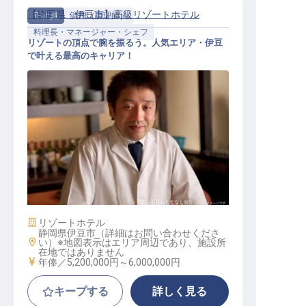
【静岡県・伊豆市】高級リゾートホテル
正社員
調理（調理師）
料理長・マネージャー・シェフ
リゾートの頂点で腕を振るう。人気エリア・伊豆
で叶える最高のキャリア！
料理長│ハイレベル求人／年収520万
以上／マネージャー以上
施設業態
リゾートホテル
静岡県伊豆市（詳細はお問い合わせくださ
勤務地
い）※地図表示はエリア周辺であり、施設所
在地ではありません
給与
年俸／5,200,000円～
6,000,000円
キープする
詳しく見る