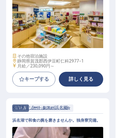
接客スタッフ
施設業態
その他宿泊施設
勤務地
静岡県賀茂郡西伊豆町仁科2977−1
給与
月給／230,090円～
キープする
詳しく見る
KIARAリゾート＆スパ浜名湖
正社員
調理（調理師）
和食
浜名湖で和食の腕を磨きませんか。独身寮完備。