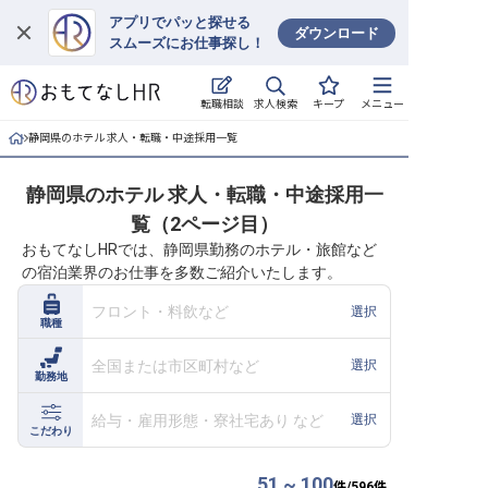
アプリでパッと探せる
ダウンロード
スムーズにお仕事探し！
ログイン
求人検索
転職相談
キープ
メニュー
求人・施設を探す
静岡県のホテル 求人・転職・中途採用一覧
キープした求人
静岡県のホテル 求人・転職・中途採用一
覧（2ページ目）
就職・転職 合同説明会
おもてなしHRでは、静岡県勤務のホテル・旅館など
の宿泊業界のお仕事を多数ご紹介いたします。
おもてなしHRについて
フロント・料飲など
選択
職種
ご利用の流れ
全国または市区町村など
選択
勤務地
よくある質問
給与・雇用形態・寮社宅あり など
選択
ホテル・宿泊業界情報コラム
こだわり
51 ~ 100
件/
596
件