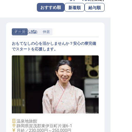
転職サポートに申し込む
おすすめ順
新着順
給与順
無料
採用をお考えの企業様へ
片瀬館ひいな
正社員
宿泊
仲居
おもてなしの心を活かしませんか？安心の寮完備
でスタートを応援します。
接客スタッフ
施設業態
温泉地旅館
勤務地
静岡県賀茂郡東伊豆町片瀬6-1
給与
月給／230,000円～
250,000円