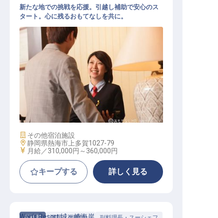
新たな地での挑戦を応援。引越し補助で安心のス
タート。心に残るおもてなしを共に。
宿泊スタッフ（一般職）
施設業態
その他宿泊施設
勤務地
静岡県熱海市上多賀1027-79
給与
月給／310,000円～
360,000円
キープする
詳しく見る
Wan’s Resort 城ヶ崎海岸
正社員
調理（調理師）
副料理長・スーシェフ