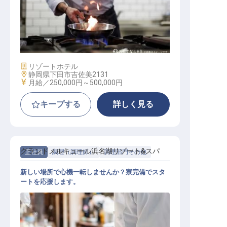
洋食調理
施設業態
リゾートホテル
勤務地
静岡県下田市吉佐美2131
給与
月給／250,000円～
500,000円
キープする
詳しく見る
グランドメルキュール浜名湖リゾート&スパ
正社員
調理（調理師）
調理部門その他
新しい場所で心機一転しませんか？寮完備でスタ
ートを応援します。