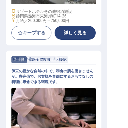
施設業態
リゾートホテル
その他宿泊施設
勤務地
静岡県熱海市東海岸町14-26
給与
月給／200,000円～
250,000円
キープする
詳しく見る
伊豆一碧湖レイクサイドテラス
正社員
調理（調理師）
和食
伊豆の豊かな自然の中で、和食の腕を磨きません
か。寮完備で、お客様を笑顔にするおもてなしの
料理に専念できる環境です。