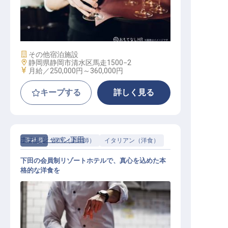
ソムリエ
施設業態
その他宿泊施設
勤務地
静岡県静岡市清水区馬走1500−2
給与
月給／250,000円～
360,000円
キープする
詳しく見る
ホテルジャパン下田
正社員
調理（調理師）
イタリアン（洋食）
下田の会員制リゾートホテルで、真心を込めた本
格的な洋食を