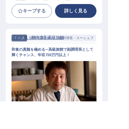
キープする
詳しく見る
【静岡県・熱海市】高級旅館
正社員
調理（調理師）
副料理長・スーシェフ
和食の真髄を極める—高級旅館で副調理長として
輝くチャンス、年収720万円以上！
和食調理・副調理長│ハイレベル求
人／年収720万以上／マネージャー
静岡県の求人を紹介してもらう
以上
施設業態
高級旅館