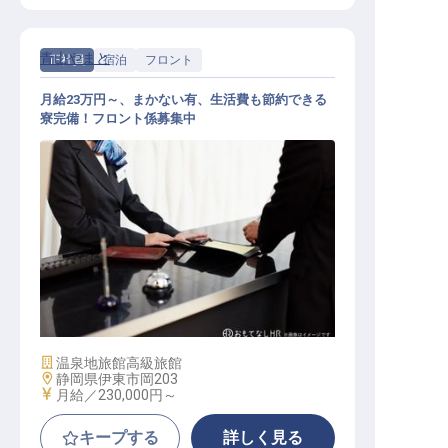
青山やまと
正社員
宿泊
フロント
月給23万円～、まかない有、生活費も節約できる
寮完備！フロント係募集中
フロント / 正社員
施設業態
温泉地旅館
高級旅館
勤務地
静岡県伊東市岡203
給与
月給／230,000円～
キープする
詳しく見る