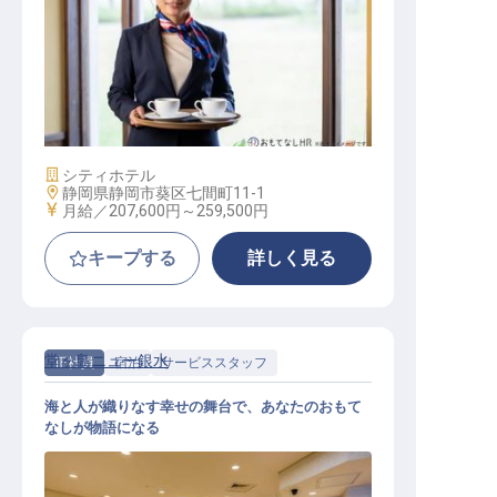
レストランスタッフ
施設業態
シティホテル
勤務地
静岡県静岡市葵区七間町11-1
給与
月給／207,600円～
259,500円
キープする
詳しく見る
堂ヶ島ニュー銀水
正社員
宿泊
サービススタッフ
海と人が織りなす幸せの舞台で、あなたのおもて
なしが物語になる