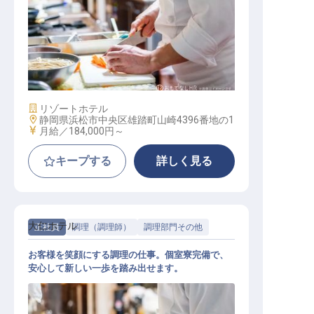
キッチン【グランドメルキュール浜
名湖】
施設業態
リゾートホテル
勤務地
静岡県浜松市中央区雄踏町山崎4396番地の1
給与
月給／184,000円～
キープする
詳しく見る
大仁ホテル
正社員
調理（調理師）
調理部門その他
お客様を笑顔にする調理の仕事。個室寮完備で、
安心して新しい一歩を踏み出せます。