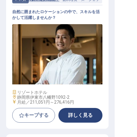
自然に囲まれたロケーションの中で、スキルを活
かして活躍しませんか？
洋食副料理長候補
施設業態
リゾートホテル
勤務地
静岡県伊東市八幡野1092-2
給与
月給／211,051円～
276,416円
キープする
詳しく見る