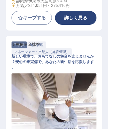
勤務地
静岡県伊東市大室高原3-490
給与
月給／211,051円～
276,416円
キープする
詳しく見る
伊豆長岡金城館
正社員
施設管理
マネージャー・支配人（施設管理）
新しい環境で、おもてなしの舞台を支えませんか
？安心の寮完備で、あなたの新生活を応援します
。
施設管理長候補