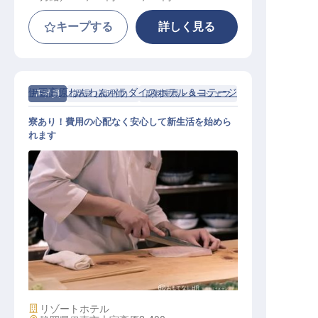
キープする
詳しく見る
伊豆高原わんわんパラダイスホテル＆コテージ
正社員
調理（調理師）
副料理長・スーシェフ
寮あり！費用の心配なく安心して新生活を始めら
れます
和食副料理長候補
施設業態
リゾートホテル