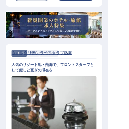
ウィスタリアンライフクラブ熱海
正社員
宿泊
フロント
人気のリゾート地・熱海で、フロントスタッフと
して癒しと寛ぎの滞在を
フロント