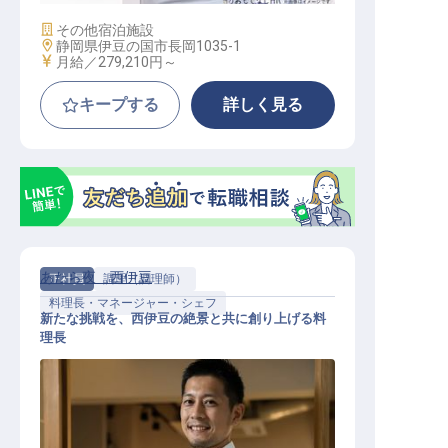
施設業態
その他宿泊施設
勤務地
静岡県伊豆の国市長岡1035-1
給与
月給／279,210円～
キープする
詳しく見る
あたら夜 西伊豆
正社員
調理（調理師）
料理長・マネージャー・シェフ
新たな挑戦を、西伊豆の絶景と共に創り上げる料
理長