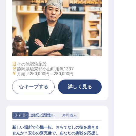
調理スタッフ
施設業態
その他宿泊施設
勤務地
静岡県駿東郡小山町用沢1337
給与
月給／250,000円～
280,000円
キープする
詳しく見る
ホテルジャパン下田
正社員
調理（調理師）
寿司職人
新しい場所で心機一転、おもてなしの技を磨きま
せんか？安心の寮完備で、あなたの挑戦を応援し