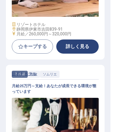
和食調理人
施設業態
リゾートホテル
勤務地
静岡県伊東市吉田839-91
給与
月給／260,000円～
320,000円
キープする
詳しく見る
日本平ホテル
正社員
料飲
ソムリエ
月給25万円～支給！あなたが成長できる環境が整
っています