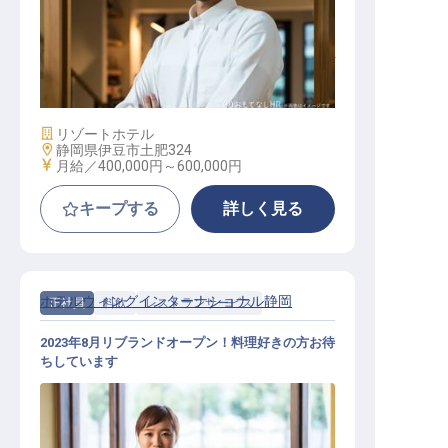
あたら夜 料理長（創作和食/鉄板焼
き）
施設業態
リゾートホテル
勤務地
静岡県伊豆市土肥324
給与
月給／400,000円～
600,000円
キープする
詳しく見る
ホテルウィングインターナショナル静岡
正社員
料飲
レストランサービス
2023年8月リブランドオープン！料理好きの方お待
ちしています