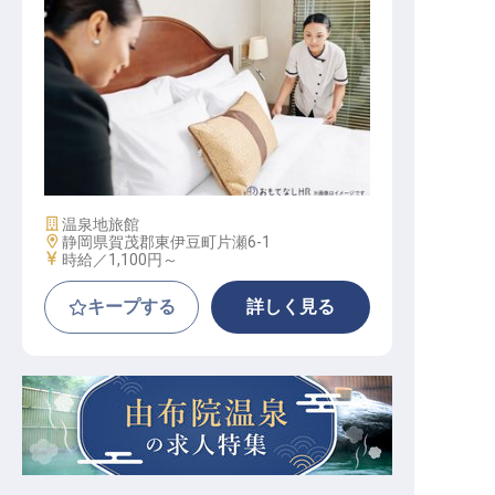
清掃係
施設業態
温泉地旅館
勤務地
静岡県賀茂郡東伊豆町片瀬6-1
給与
時給／1,100円～
キープする
詳しく見る