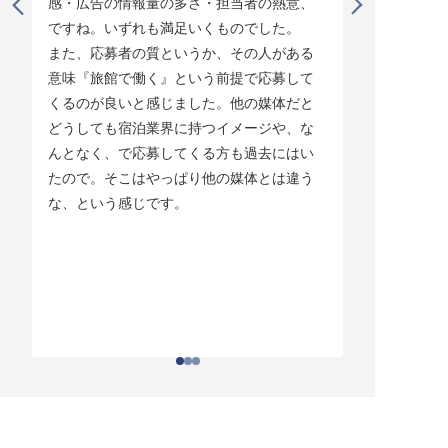
感・広告の情報量の多さ・担当者の熱意、
タイミング
ですね。いずれも満足いくものでした。

じています。
また、応募者の質というか、その人がある
そして他の
意味『旅館で働く』という前提で応募して
ている人材
くるのが良いと感じました。他の媒体だと
チしていま
どうしても宿泊業界に持つイメージや、な
ている人材
んとなく、で応募してくる方も過去にはい
結構あって。
たので。そこはやっぱり他の媒体とは違う
とりあえず
な、という感じです。
ちはわかる
それがなか