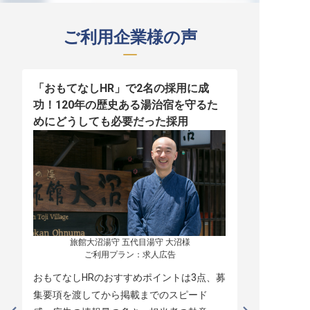
ご利用企業様の声
「おもてなしHR」で2名の採用に成
少人数運営
功！120年の歴史ある湯治宿を守るた
職！「おも
めにどうしても必要だった採用
者の採用
旅館大沼湯守 五代目湯守 大沼様

ご利用プラン：求人広告
おもてなしHRのおすすめポイントは3点、募
本当に緊急
集要項を渡してから掲載までのスピード
レスポンス