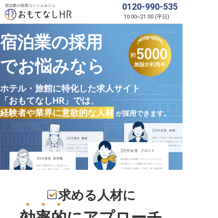
0120-990-535
宿泊業の採用コンシェルジュ
10:00
~
21:00
(
平日
)
宿泊業の採用
でお悩みなら
ホテル・旅館に特化した求人サイト
「おもてなしHR」では、
経験者や業界に意欲的な人材
が採用できます。
求める人材に
効率的
にアプローチ