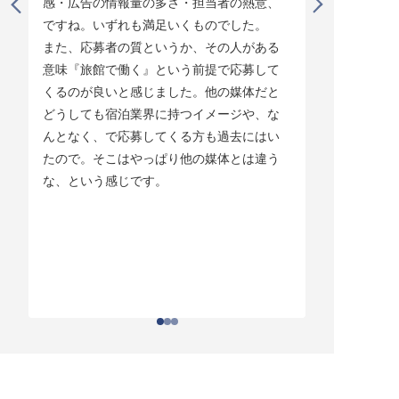
感・広告の情報量の多さ・担当者の熱意、
タイミング
ですね。いずれも満足いくものでした。

じています。
また、応募者の質というか、その人がある
そして他の
意味『旅館で働く』という前提で応募して
ている人材
くるのが良いと感じました。他の媒体だと
チしていま
どうしても宿泊業界に持つイメージや、な
ている人材
んとなく、で応募してくる方も過去にはい
結構あって。
たので。そこはやっぱり他の媒体とは違う
とりあえず
な、という感じです。
ちはわかる
それがなか