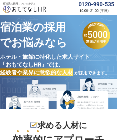
0120-990-535
宿泊業の採用コンシェルジュ
10:00
~
21:00
(
平日
)
宿泊業の採用
でお悩みなら
ホテル・旅館に特化した求人サイト
「おもてなしHR」では、
経験者や業界に意欲的な人材
が採用できます。
求める人材に
効率的
にアプローチ