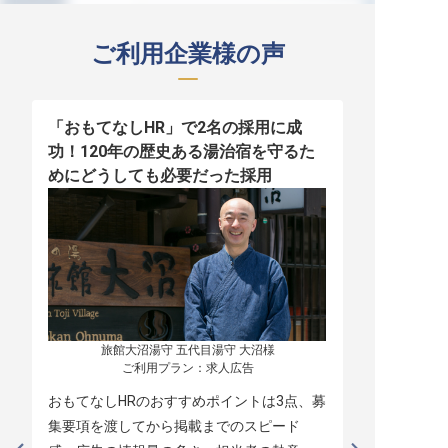
ご利用企業様の声
「おもてなしHR」で2名の採用に成
少人数運営
功！120年の歴史ある湯治宿を守るた
職！「おも
めにどうしても必要だった採用
者の採用
旅館大沼湯守 五代目湯守 大沼様

ご利用プラン：求人広告
おもてなしHRのおすすめポイントは3点、募
本当に緊急
集要項を渡してから掲載までのスピード
レスポンス