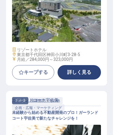
セールスアシスタントマネージャー
施設業態
リゾートホテル
勤務地
東京都千代田区神田小川町3-28-5
給与
月給／284,000円～
323,000円
キープする
詳しく見る
ガーランドコート宇佐美
正社員
管理部門・その他
企画・広報・マーケティング
未経験から始める不動産開発のプロ！ガーランド
コート宇佐美で新たなチャレンジを！