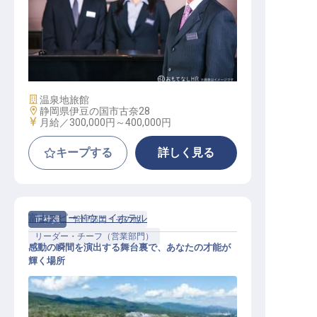
旅館マネージャー候補
施設業態
温泉地旅館
勤務地
静岡県伊豆の国市古奈28
給与
月給／300,000円～
400,000円
キープする
詳しく見る
富士スピードウェイホテル
正社員
管理部門・その他
リーダー・チーフ（営業部門）
感動の瞬間を演出する舞台裏で、あなたの才能が
輝く場所