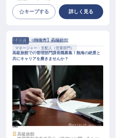
キープする
詳しく見る
【静岡県・熱海市】高級旅館
正社員
管理部門・その他
マネージャー・支配人（営業部門）
高級旅館での管理部門課長職募集！熱海の絶景と
共にキャリアを磨きませんか？
管理部門・課長職│ハイレベル求人
／年収720万以上／マネージャー以
上
施設業態
高級旅館