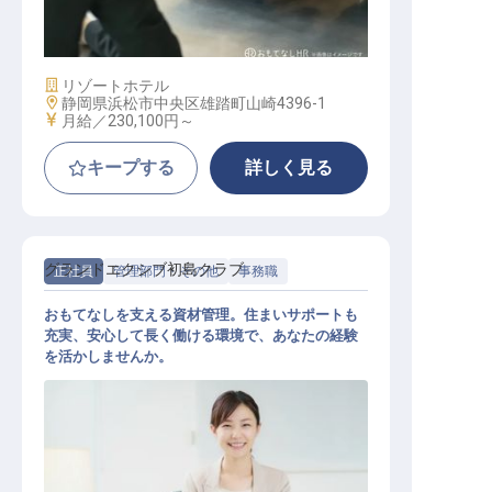
ザー）
施設業態
リゾートホテル
勤務地
静岡県浜松市中央区雄踏町山崎4396-1
給与
月給／230,100円～
キープする
詳しく見る
グランドエクシブ初島クラブ
正社員
管理部門・その他
事務職
おもてなしを支える資材管理。住まいサポートも
充実、安心して長く働ける環境で、あなたの経験
を活かしませんか。