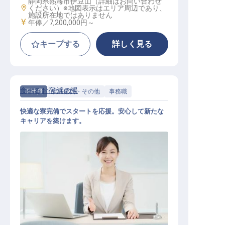
静岡県熱海市伊豆山（詳細はお問い合わせ
勤務地
ください）※地図表示はエリア周辺であり、
施設所在地ではありません
給与
年俸／7,200,000円～
キープする
詳しく見る
食べるお宿 浜の湯
正社員
管理部門・その他
事務職
快適な寮完備でスタートを応援。安心して新たな
キャリアを築けます。
調達スタッフ