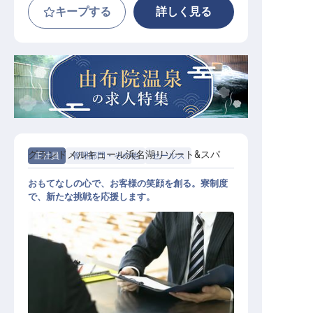
キープする
詳しく見る
グランドメルキュール浜名湖リゾート&スパ
正社員
管理部門・その他
セールス
おもてなしの心で、お客様の笑顔を創る。寮制度
で、新たな挑戦を応援します。
宿泊・宴会セールス（スーパーバイ