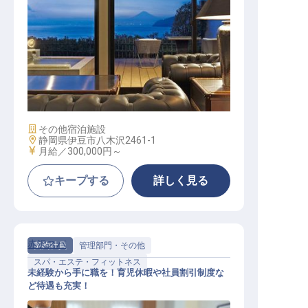
支配人 富岳群青】
施設業態
その他宿泊施設
勤務地
静岡県伊豆市八木沢2461-1
給与
月給／300,000円～
キープする
詳しく見る
赤沢スパ
契約社員
管理部門・その他
スパ・エステ・フィットネス
未経験から手に職を！育児休暇や社員割引制度な
ど待遇も充実！