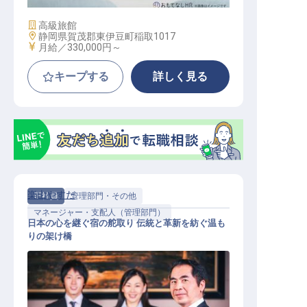
施設業態
高級旅館
勤務地
静岡県賀茂郡東伊豆町稲取1017
給与
月給／330,000円～
キープする
詳しく見る
楽山やすだ
正社員
管理部門・その他
マネージャー・支配人（管理部門）
日本の心を継ぐ宿の舵取り 伝統と革新を紡ぐ温も
りの架け橋