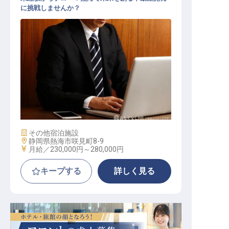
に挑戦しませんか？
不動産開発企画
施設業態
その他宿泊施設
勤務地
静岡県熱海市咲見町8-9
給与
月給／230,000円～
280,000円
キープする
詳しく見る