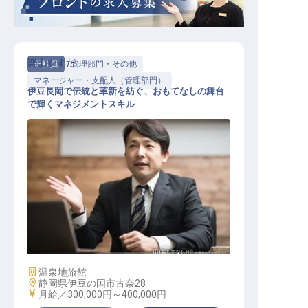
楽山やすだ
正社員
管理部門・その他
マネージャー・支配人（管理部門）
伊豆長岡で伝統と革新を紡ぐ、おもてなしの舞台
で輝くマネジメントスキル
旅館マネージャー候補
施設業態
温泉地旅館
勤務地
静岡県伊豆の国市古奈28
給与
月給／300,000円～
400,000円