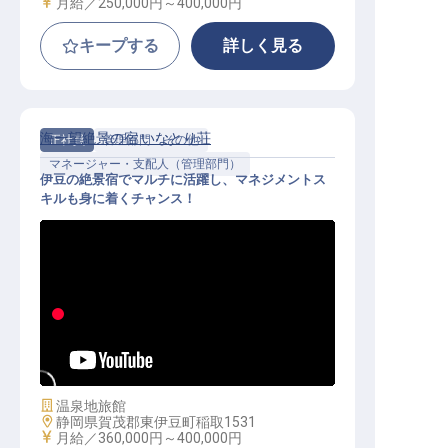
給与
月給／250,000円～
400,000円
キープする
詳しく見る
海一望絶景の宿 いなとり荘
正社員
管理部門・その他
マネージャー・支配人（管理部門）
伊豆の絶景宿でマルチに活躍し、マネジメントス
キルも身に着くチャンス！
管理・運営スタッフ（管理職候補）
│月給36万～／賞与年2回／寮月1万
～
施設業態
温泉地旅館
勤務地
静岡県賀茂郡東伊豆町稲取1531
給与
月給／360,000円～
400,000円