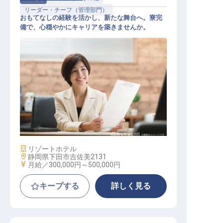
リーダー・チーフ（管理部門）
おもてなしの経験を活かし、新たな舞台へ。寮完
備で、心穏やかにキャリアを築きませんか。
副支配人候補
施設業態
リゾートホテル
勤務地
静岡県下田市吉佐美2131
給与
月給／300,000円～
500,000円
キープする
詳しく見る