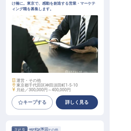
け橋に。東京で、感動を創造する営業・マーケテ
ィング職を募集します。
営業・WEBマーケター
施設業態
運営・その他
勤務地
東京都千代田区神田須田町1-5-10
給与
月給／300,000円～
400,000円
キープする
詳しく見る
ホテルジャパン下田
正社員
管理部門・その他