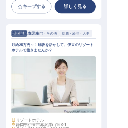
キープする
詳しく見る
赤沢温泉ホテル
正社員
管理部門・その他
総務・経理・人事
月給25万円～！経験を活かして、伊豆のリゾート
ホテルで働きませんか？
経理・会計
施設業態
リゾートホテル
勤務地
静岡県伊東市赤沢浮山163-1