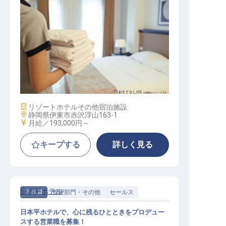
エステティシャン
施設業態
リゾートホテル
その他宿泊施設
勤務地
静岡県伊東市赤沢浮山163-1
給与
月給／193,000円～
キープする
詳しく見る
日本平ホテル
正社員
管理部門・その他
セールス
日本平ホテルで、心に残るひとときをプロデュー
スする営業職を募集！