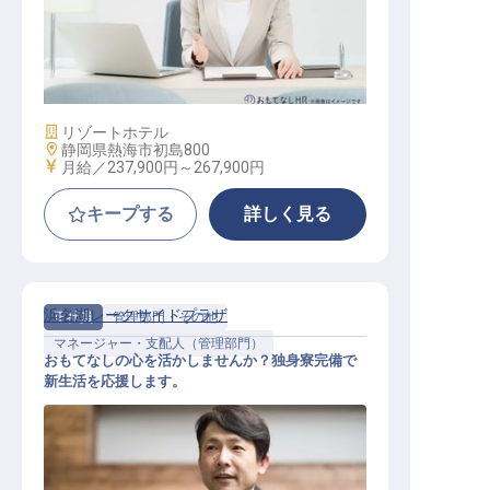
資材管理
施設業態
リゾートホテル
勤務地
静岡県熱海市初島800
給与
月給／237,900円～
267,900円
キープする
詳しく見る
浜名湖レークサイドプラザ
正社員
管理部門・その他
マネージャー・支配人（管理部門）
おもてなしの心を活かしませんか？独身寮完備で
新生活を応援します。