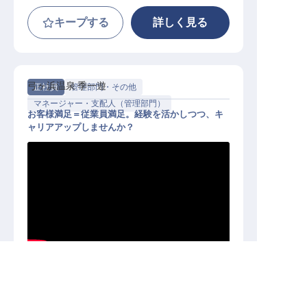
キープする
詳しく見る
弓ヶ浜温泉 季一遊
正社員
管理部門・その他
マネージャー・支配人（管理部門）
お客様満足＝従業員満足。経験を活かしつつ、キ
ャリアアップしませんか？
管理・運営スタッフ（管理職候補）
│月給36万～／賞与年2回／寮月1万
～
求人を紹介してもらう
施設業態
観光地旅館
温泉地旅館
勤務地
静岡県賀茂郡南伊豆町湊字川口902-1
給与
月給／360,000円～
400,000円