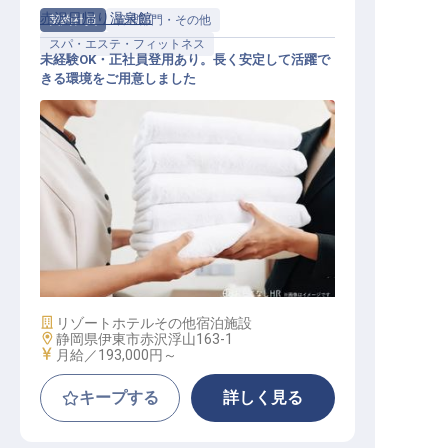
赤沢日帰り温泉館
契約社員
管理部門・その他
スパ・エステ・フィットネス
未経験OK・正社員登用あり。長く安定して活躍で
きる環境をご用意しました
タイ古式マッサージ
施設業態
リゾートホテル
その他宿泊施設
勤務地
静岡県伊東市赤沢浮山163-1
給与
月給／193,000円～
キープする
詳しく見る