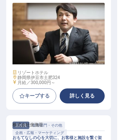
管理部門マネージャー
施設業態
リゾートホテル
勤務地
静岡県伊豆市土肥324
給与
月給／300,000円～
キープする
詳しく見る
株式会社坐漁荘
正社員
管理部門・その他
企画・広報・マーケティング
おもてなしの心を大切に、お客様と施設を繋ぐ架