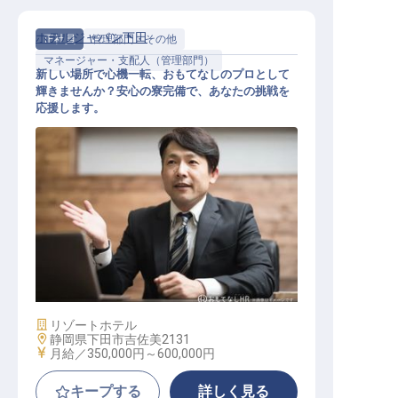
ホテルジャパン下田
正社員
管理部門・その他
マネージャー・支配人（管理部門）
新しい場所で心機一転、おもてなしのプロとして
輝きませんか？安心の寮完備で、あなたの挑戦を
応援します。
ホテルマネージャー候補
施設業態
リゾートホテル
勤務地
静岡県下田市吉佐美2131
給与
月給／350,000円～
600,000円
キープする
詳しく見る