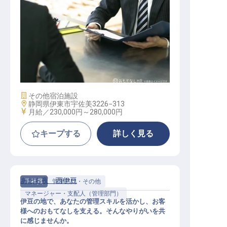
不動産開発企画
施設業態
その他宿泊施設
勤務地
静岡県伊東市宇佐美3226−313
給与
月給／230,000円～
280,000円
キープする
詳しく見る
あたら夜 西伊豆
正社員
管理部門・その他
マネージャー・支配人（管理部門）
伊豆の地で、あなたの管理スキルを活かし、お客
様へのおもてなしを支える。そんなやりがいを共
に感じませんか。