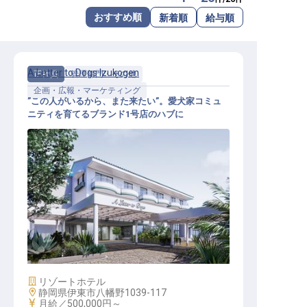
転職サポートに申し込む
おすすめ順
新着順
給与順
無料
採用をお考えの企業様へ
A Letter to Dogs Izukogen
正社員
管理部門・その他
企画・広報・マーケティング
”この人がいるから、また来たい”。愛犬家コミュ
ニティを育てるブランド1号店のハブに
コミュニティマネージャー│月給50
万円〜／2027年春開業プレミアムド
ッグリゾート
施設業態
リゾートホテル
勤務地
静岡県伊東市八幡野1039-117
給与
月給／500,000円～