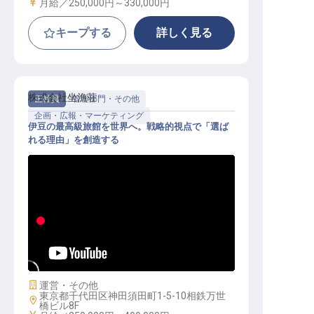
給与
月給／250,000円～
330,000円
キープする
詳しく見る
株式会社坐漁荘
正社員
管理部門・その他
企画・広報・マーケティング
伊豆の最高級旅館を世界へ。戦略的視点で「選ば
れる理由」を創造する
営業・WEBマーケター｜月給30万円
～／残業ほぼなし／土日休み
施設業態
運営・その他
東京都千代田区神田須田町1-5-10相鉄万世
勤務地
橋ビル8F