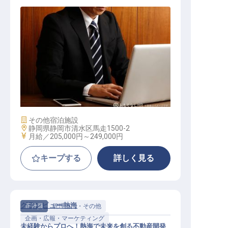
営業職
施設業態
その他宿泊施設
勤務地
静岡県静岡市清水区馬走1500-2
給与
月給／205,000円～
249,000円
キープする
詳しく見る
グランビュー熱海
正社員
管理部門・その他
企画・広報・マーケティング
未経験からプロへ！熱海で未来を創る不動産開発