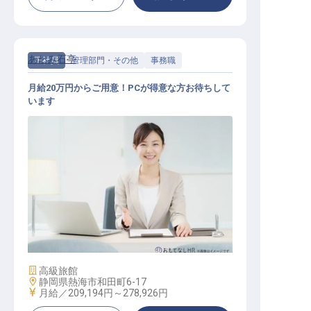
あたみ石亭
正社員
管理部門・その他
事務職
月給20万円からご用意！PCが得意な方お待ちして
います
フロント会計事務
施設業態
高級旅館
勤務地
静岡県熱海市和田町6-17
給与
月給／209,194円～
278,926円