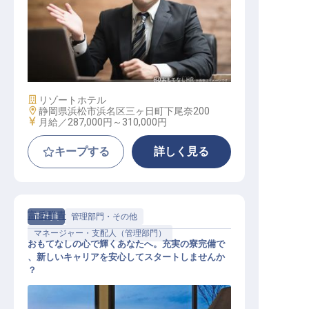
支配人（マネージャー）クラス
施設業態
リゾートホテル
勤務地
静岡県浜松市浜名区三ヶ日町下尾奈200
給与
月給／287,000円～
310,000円
キープする
詳しく見る
富岳群青
正社員
管理部門・その他
マネージャー・支配人（管理部門）
おもてなしの心で輝くあなたへ。充実の寮完備で
、新しいキャリアを安心してスタートしませんか
？