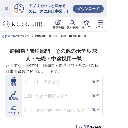
アプリでパッと探せる
ダウンロード
スムーズにお仕事探し！
ログイン
求人検索
転職相談
キープ
メニュー
求人・施設を探す
静岡県
管理部門・その他のホテル 求人・転職・中途採用一覧
キープした求人
静岡県 / 管理部門・その他のホテル 求
人・転職・中途採用一覧
就職・転職 合同説明会
おもてなしHRでは、静岡県 / 管理部門・その他のお
仕事を多数ご紹介いたします。
おもてなしHRについて
フロント・料飲など
選択
職種
ご利用の流れ
全国または市区町村など
選択
勤務地
よくある質問
給与・雇用形態・寮社宅あり など
選択
ホテル・宿泊業界情報コラム
こだわり
1 ~ 26
件/
26
件