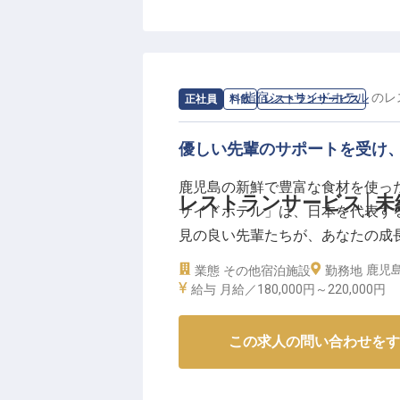
求人情報：
指宿シーサイドホテル
の
レ
正社員
料飲
レストランサービス
優しい先輩のサポートを受け
鹿児島の新鮮で豊富な食材を使っ
レストランサービス│未
サイドホテル」は、日本を代表す
見の良い先輩たちが、あなたの成
鹿児島
業態
その他宿泊施設
勤務地
▼安心して成長できる充実環境！
給与
月給／180,000円～
220,000円
＊20代～60代のスタッフが仲良く
＊4日間のリフレッシュ休暇あり
この求人の問い合わせをす
＊リフレッシュ休暇時に5千円の
＊残業は月0～10時間と少なめ