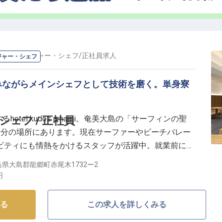
長・マネージャー・シェフ
/
正社員
求人
ジャー・シェフ
みながらメインシェフとして技術を磨く。単身寮
hotel kudos amami。奄美大島の「サーフィンの聖
ェフ / 正社員
1分の場所にあります。現在サーファーやビーチバレー
ビティにも情熱をかけるスタッフが活躍中。就業前に波
事をすることも可能です。好きなことと同じくらい料理
県大島郡龍郷町赤尾木1732ー2
一緒に盛り上げましょう！
円
る
この求人を詳しくみる