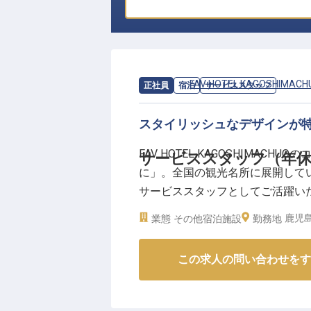
求人情報：
FAV HOTEL KAGOSHIMACH
正社員
宿泊
サービススタッフ
スタイリッシュなデザインが
FAV HOTEL KAGOSHIMA
サービススタッフ（年休
に」。全国の観光名所に展開している
サービススタッフとしてご活躍い
様に喜んでいただけるサービスを
鹿児島
業態
その他宿泊施設
勤務地
ちに寄り添えるように丁寧に研修
この求人の問い合わせをす
【この企業・施設について】
FAV HOTEL KAGOSHIMACHUO
しています。客室は6人が宿泊で