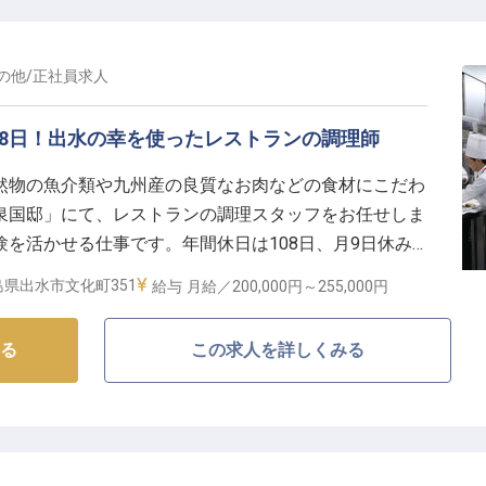
の客室にキッチン、冷蔵庫、洗濯機などの家電があるた
クルで過ごしていただけます。当館では鹿児島県産の食
ます。
の他
/
正社員
求人
08日！出水の幸を使ったレストランの調理師
然物の魚介類や九州産の良質なお肉などの食材にこだわ
泉国邸」にて、レストランの調理スタッフをお任せしま
を活かせる仕事です。年間休日は108日、月9日休み
することができます。賞与は年2回（昨年度実績2.6カ
県出水市文化町351
給与
月給／200,000円～
255,000円
れる単身寮もご用意しています。
る
この求人を詳しくみる