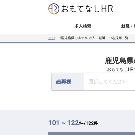
就職・
求人検索
TOP
鹿児島県のホテル 求人・転職・中途採用一覧
鹿児島県
おもてなしH
職種
選択してください
101 ~ 122
件/
122
件