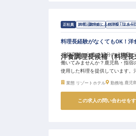
＊月1万円～1.3万円の単身用住宅
＊1食200円（朝夕）の社食あり
＊勤務後に温泉利用可能 …and mor
求人情報：
指宿ベイヒルズ HOTEL＆SP
正社員
調理（調理師）
料理長・マネー
▼着実なステップアップが可能！
料理長経験がなくてもOK！洋
入社後は、OJT形式で先輩スタ
未経験の方も不安なく成長可能。
JR指宿駅から車で15分の「指宿 
洋食調理長候補（料理長
修もあるので、お客様からの質問
働いてみませんか？鹿児島・指宿
使用した料理を提供しています。
――東洋のハワイとも呼ばれ、世界
で、気軽に新生活をはじめられ、
鹿児島
業態
リゾートホテル
シーサイドホテル」は、穏やかで
勤務地
ループが運営している安定した環
ら、国内はもちろん海外からのお
この求人の問い合わせをす
【この企業・施設について】
鹿児島県指宿市の、見晴らしの良い高
SPA」と「別邸 天降る丘」。広
隠れ家的リゾートです。標高330