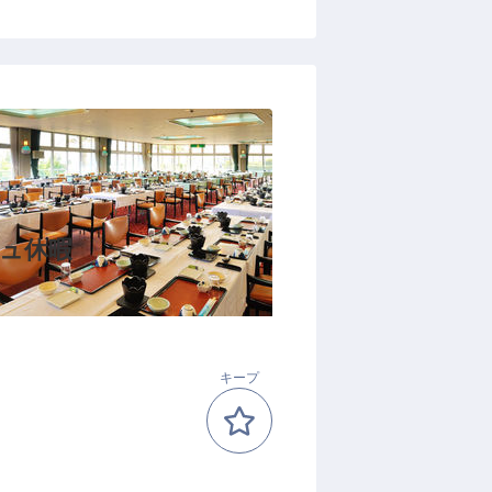
シュ休暇
キープ