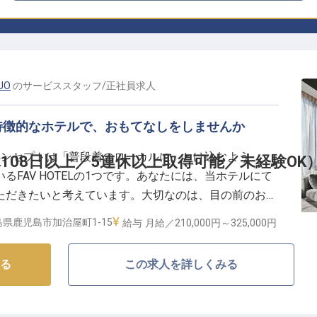
UO
の
サービススタッフ
/
正社員
求人
特徴的なホテルで、おもてなしをしませんか
CHUOのコンセプトは「普段着のローカルに、とけ込むよう
108日以上／5連休以上取得可能／未経験OK
FAV HOTELの1つです。あなたには、当ホテルにて
ただきたいと考えています。大切なのは、目の前のお客
考え抜き、提供すること。未経験の方でもお客様の気持
県鹿児島市加治屋町1-15
給与
月給／210,000円～
325,000円
を行ないます。
る
この求人を詳しくみる
は、「Family」「Friends」「Freedom」の「3F」を大切に
きるエグゼクティブバンクをはじめ5タイプあり、スタイ