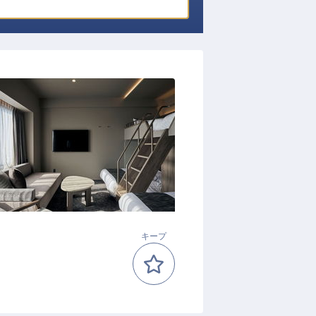
）
キープ