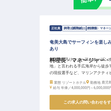
求人情報：
hotel kudos amami
の
料理
正社員
調理（調理師）
料理長・マネー
奄美大島でサーフィンを楽し
あり
2022年7月リニューアルオープンする
料理長・マネージャー・シ
地」と言われる手広海岸から徒歩
の現役選手など、マリンアクティ
に乗り、シャワーを浴びてから仕
鹿児島
業態
リゾートホテル
勤務地
に対して情熱をお持ちの方、ぜひ
給与
年俸／4,000,000円～
6,000,000
この求人の問い合わせをす