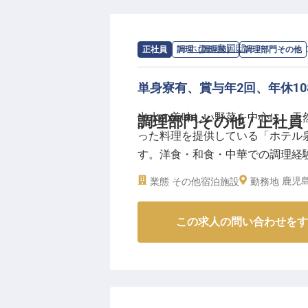
リッシュなデザインが特徴。全て
め、普段の生活と変わらないサイ
材を使用した朝食をご提供してい
求人情報：
ホテル泉国邸
の
調理部門そ
正社員
調理（調理師）
調理部門その他
単身寮有、賞与年2回、年休1
出水の美味しい野菜を中心に、天
調理部門その他 / 正社員
った料理を提供している「ホテル
す。洋食・和食・中華での調理経験
なので、自分の時間もしっかり確保
鹿児島
業態
その他宿泊施設
勤務地
月分）、2万円～4万円で借りら
この求人の問い合わせをす