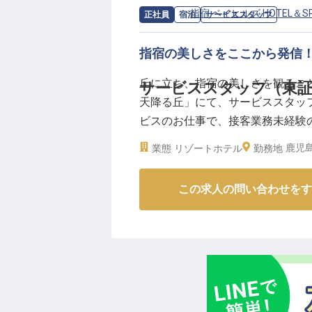
求人情報：
指宿 ベイヒルズ HOTEL＆
正社員
宿泊
サービススタッフ
指宿の美しさをここから発信
丘に立ち、指宿の美しさを観ることが
サービススタッフ（東証
天降る丘」にて、サービススタッ
ビスのお仕事で、接客業務未経験
ャーも目指すこともできます。仕
鹿児島
業態
リゾートホテル
勤務地
安定した環境のもと、腰を据えて
この求人の問い合わせをす
【この企業・施設について】
鹿児島県指宿市の、見晴らしの良い高
SPA」と「別邸 天降る丘」。広
隠れ家的リゾートです。標高330
は星が降るように美しく見える景
水プールや砂むし風呂、そして豊