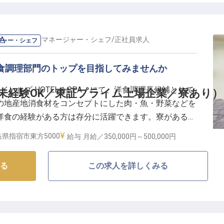
あり
e！
A
の
料理長・マネージャー・シェフ
/
正社員
求人
ジャー・シェフ
食調理部門のトップを目指してみませんか
ッフと一緒に働きながら業務を覚えることができるので、
指宿の歴史や郷土料理、おすすめの観光地などを学ぶ研
ベイヒルズ HOTEL＆SPA」にて、洋食調理長候補として
未経験OK／東証プライム上場企業／寮あり）
にもバッチリ答えられるようになりますよ。
の地産地消食材をコンセプトにした肉・魚・野菜などを
洋食の経験がある方は存分に活躍できます。寮があるの
でも珍しい"天然砂むし温泉"が楽しめる指宿。「指宿
ホテルの温泉利用も無料です。上場企業の新日本科学グ
県指宿市東方5000
給与
月給／350,000円～
500,000円
青く澄んだ錦江湾を目の前に望む特別なロケーションか
境のもとで、働くことができます。
客様にも多く選ばれているリゾートホテルです。
る
この求人を詳しくみる
台に立つ2つのホテル「指宿 ベイヒルズ HOTEL＆
大な敷地を有する「メディポリス指宿」内の森の中に佇む
メートルから望む鹿児島湾と指宿の街並みの眺望、夜に