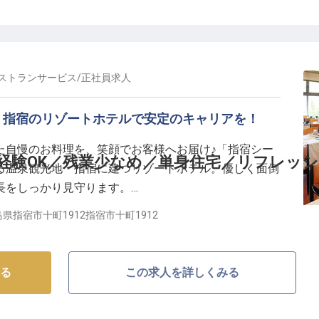
ストランサービス
/
正社員
求人
、指宿のリゾートホテルで安定のキャリアを！
た自慢のお料理を、笑顔でお客様へお届け♪「指宿シー
経験OK／残業少なめ／単身住宅／リフレッ
る温泉観光地・指宿に建つリゾートホテル。優しく面倒
長をしっかり見守ります。
県指宿市十町1912指宿市十町1912
活躍
る
この求人を詳しくみる
補助金支給