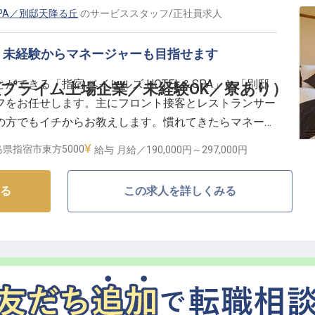
SPA／別邸天降る丘
の
サービススタッフ
/
正社員
求人
！未経験からマネージャーも目指せます
できる「指宿 ベイヒルズ HOTEL＆SPA」と「別邸
プライム上場企業／未経験OK／寮あり）
フをお任せします。主にフロント接客とレストランサー
の方でもイチからお教えします。慣れてきたらマネージ
事終わりには無料で温泉に入ることもOK。上場企業の
県指宿市東方5000
給与
月給／190,000円～
297,000円
長く働きたいという方におすすめです。
る
この求人を詳しくみる
台に立つ2つのホテル「指宿 ベイヒルズ HOTEL＆
大な敷地を有する「メディポリス指宿」内の森の中に佇む
メートルから望む鹿児島湾と指宿の街並みの眺望、夜に
観が特徴です。展望大浴場に露天風呂、絶景を見渡す温
富なスパ施設が充実しています。