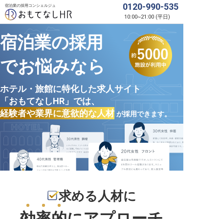
0120-990-535
宿泊業の採用コンシェルジュ
10:00
~
21:00
(
平日
)
宿泊業の採用
でお悩みなら
ホテル・旅館に特化した求人サイト
「おもてなしHR」では、
経験者や業界に意欲的な人材
が採用できます。
求める人材に
効率的
にアプローチ