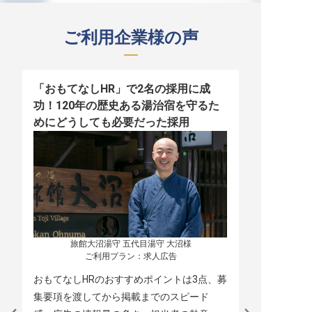
ご利用企業様の声
「おもてなしHR」で2名の採用に成
少人数運営
功！120年の歴史ある湯治宿を守るた
職！「おも
めにどうしても必要だった採用
者の採用
旅館大沼湯守 五代目湯守 大沼様

ご利用プラン：求人広告
おもてなしHRのおすすめポイントは3点、募
本当に緊急
集要項を渡してから掲載までのスピード
レスポンス