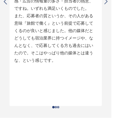
感・広告の情報量の多さ・担当者の熱意、
タイミング
ですね。いずれも満足いくものでした。

じています。
また、応募者の質というか、その人がある
そして他の
意味『旅館で働く』という前提で応募して
ている人材
くるのが良いと感じました。他の媒体だと
チしていま
どうしても宿泊業界に持つイメージや、な
ている人材
んとなく、で応募してくる方も過去にはい
結構あって。
たので。そこはやっぱり他の媒体とは違う
とりあえず
な、という感じです。
ちはわかる
それがなか