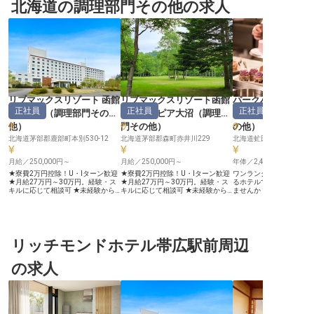
北海道の調理部門その他の求人
リブマックスリゾート 函館
リブマックスリゾート函館
パークハイアット
正社員
正社員
正社員
鹿部温泉
（
調理部門その
グリーンピア大沼
（
調理部
HANAZONO
他
）
門その他
）
の他
）
北海道茅部郡鹿部町本別530-12
北海道茅部郡森町赤井川229
月給／250,000円～
月給／250,000円～
年俸／2,400,000円～
★寮費2万円控除！U・Iターン歓迎
★寮費2万円控除！U・Iターン歓迎
ワンランク上のおもてな
★月給27万円～30万円。経験・ス
★月給27万円～30万円。経験・ス
るホテルで、一流のシェ
キルに応じて相談可 ★未経験から
キルに応じて相談可 ★未経験から
ませんか？あなたにはコ
経験者まで歓迎！副料理長・料理長
経験者まで歓迎！副料理長候補も募
お任せ。年間休日は113
候補も募集 ★まかないあり！マイ
集 ★まかないあり！マイカー通勤
ので、仕事とプライベー
カー通勤OK ＜北海道・鹿部温泉に
OK ＜北海道・大沼の大自然に佇む
叶います。これから新生
位置する「リブマックスリゾート
「リブマックスリゾート 函館 グリ
の方も安心の、従業員寮
函館 鹿部温泉」＞ 噴火湾を望む豊
ーンピア大沼」＞ 大沼国定公園に
具・家電が備え付けなの
かな自然に包まれた温泉地で、ホテ
リッチモンドホテル帯広駅前周辺
隣接する広大な敷地に建つリゾート
しの手間も少なく済みま
ル内レストランの調理スタッフを募
ホテルで、館内レストランの調理ス
場を往復するシャトルバ
集します。北海道ならではの新鮮な
タッフを募集します。北海道の新鮮
ラクラク！社員食堂があ
の求人
海の幸・山の幸を活かした料理を、
な海産物・山の幸を活かした料理
日の食費も気にすること
ご宿泊のお客様にご提供する仕事で
を、ご宿泊のお客様にご提供する仕
に取り組めます。 ※この
す。調理補助からスタートし、副料
事です。調理補助からスタートし、
2026年2月20日時点の
理長・料理長候補までステップアッ
副料理長候補までステップアップで
プできるキャリアパスを用意。経験
きるキャリアパスを用意していま
豊富な方は、ご経験に応じてポジシ
す。経験豊富な方は、ご経験に応じ