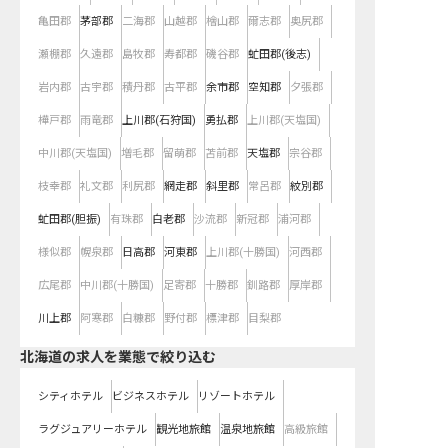
亀田郡
茅部郡
二海郡
山越郡
檜山郡
爾志郡
奥尻郡
瀬棚郡
久遠郡
島牧郡
寿都郡
磯谷郡
虻田郡(後志)
岩内郡
古宇郡
積丹郡
古平郡
余市郡
空知郡
夕張郡
樺戸郡
雨竜郡
上川郡(石狩国)
勇払郡
上川郡(天塩国)
中川郡(天塩国)
増毛郡
留萌郡
苫前郡
天塩郡
宗谷郡
枝幸郡
礼文郡
利尻郡
網走郡
斜里郡
常呂郡
紋別郡
虻田郡(胆振)
有珠郡
白老郡
沙流郡
新冠郡
浦河郡
様似郡
幌泉郡
日高郡
河東郡
上川郡(十勝国)
河西郡
広尾郡
中川郡(十勝国)
足寄郡
十勝郡
釧路郡
厚岸郡
川上郡
阿寒郡
白糠郡
野付郡
標津郡
目梨郡
北海道の求人を業態で絞り込む
シティホテル
ビジネスホテル
リゾートホテル
ラグジュアリーホテル
観光地旅館
温泉地旅館
高級旅館