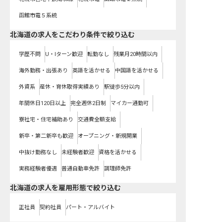
函館市電５系統
北海道の求人をこだわり条件で絞り込む
学歴不問
U・Iターン歓迎
転勤なし
残業月20時間以内
海外勤務・出張あり
英語を活かせる
中国語を活かせる
外資系
産休・育休取得実績あり
駅徒歩5分以内
年間休日120日以上
完全週休2日制
マイカー通勤可
寮社宅・住宅補助あり
交通費全額支給
新卒・第二新卒も歓迎
オープニング・新規開業
中抜け勤務なし
未経験者歓迎
資格を活かせる
実務経験者優遇
普通自動車免許
調理師免許
北海道の求人を雇用形態で絞り込む
正社員
契約社員
パート・アルバイト