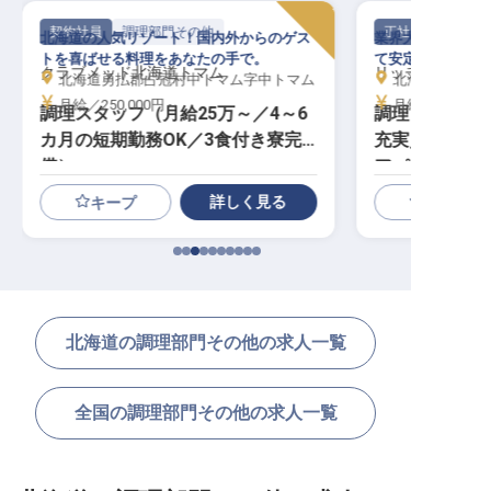
契約社員
調理部門その他
正社員
北海道の人気リゾート！国内外からのゲス
業界大手で手当・
トを喜ばせる料理をあなたの手で。
て安定と充実のキ
クラブメッド北海道トマム
リッチモンドホ
北海道勇払郡占冠村中トマム字中トマム
北海道札幌市中
月給／250,000円～
月給／250,00
調理スタッフ（月給25万～／4～6
調理│転勤あり
カ月の短期勤務OK／3食付き寮完
充実／経験者
備）
アパス
詳しく見る
キープ
北海道の調理部門その他の求人一覧
全国の調理部門その他の求人一覧