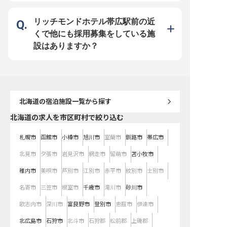
定）※上限5万円、移住費・帰省費
基盤をもつ当社ならではの好待遇を
築くことが可能です。産
の相談可 ・交通費支給（上限月2万
ご用意しています。社員寮は2万円
や育児休暇の取得実績も
円）、マイカー通勤OK
控除（水道・光熱費のみ自己負
変わりゆくライフステー
担）！過度な残業を抑制する体制も
働き方を実現できます。 静寂な自
リッチモンドホテル帯広駅前の近
力を入れているため、心にゆとりを
然の中でハイレベルかつ
持って料理と向き合うことができま
ルを身に付け、好待遇の
くで他にも採用募集をしている施
す。幅広いスキルを身に付けて、充
プロとして成長しません
実した昇給・昇格・キャリアアップ
設はありますか？
制度で思う存分成長してください！
北海道
の宿泊施設一覧から探す
北海道の求人を市区町村で絞り込む
札幌市
函館市
小樽市
旭川市
室蘭市
釧路市
帯広市
北見市
夕張市
岩見沢市
網走市
留萌市
苫小牧市
稚内市
美唄市
芦別市
江別市
赤平市
紋別市
士別市
名寄市
三笠市
根室市
千歳市
滝川市
砂川市
歌志内市
深川市
富良野市
登別市
恵庭市
伊達市
北広島市
石狩市
北斗市
石狩郡
松前郡
上磯郡