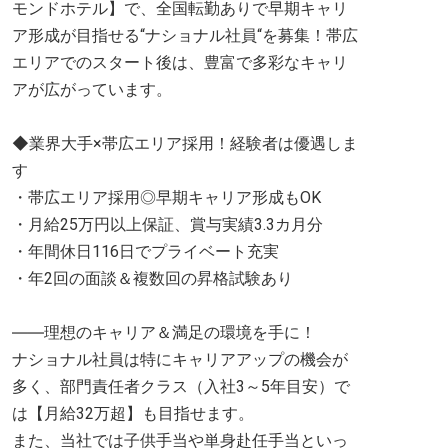
モンドホテル】で、全国転勤ありで早期キャリ
ア形成が目指せる“ナショナル社員“を募集！帯広
エリアでのスタート後は、豊富で多彩なキャリ
アが広がっています。
◆業界大手×帯広エリア採用！経験者は優遇しま
す
・帯広エリア採用◎早期キャリア形成もOK
・月給25万円以上保証、賞与実績3.3カ月分
・年間休日116日でプライベート充実
・年2回の面談＆複数回の昇格試験あり
――理想のキャリア＆満足の環境を手に！
ナショナル社員は特にキャリアアップの機会が
多く、部門責任者クラス（入社3～5年目安）で
は【月給32万超】も目指せます。
また、当社では子供手当や単身赴任手当といっ