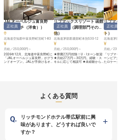
ョン・待遇を柔軟にご相談可能で
てポジション・待遇を柔軟にご相談
す。 ＜安定企業ならでは！サポー
可能です。 ＜安定企業ならでは！
ト体制抜群＞ 1998年に不動産仲介
サポート体制抜群＞ 1998年に不動
から始め、今ではホテルやマンショ
産仲介から始め、今ではホテルやマ
ン、飲食と幅広く事業を展開してい
ンション、飲食と幅広く事業を展開
る「リブマックスグループ」。安定
している「リブマックスグルー
JALオーベルジュ富良野
リブマックスリゾート 函館
リブマックスリゾ
基盤をもつ当社ならではの好待遇を
プ」。安定基盤をもつ当社ならでは
正社員
正社員
正社員
（
フレンチ（洋食）
）
鹿部温泉
（
調理部門その
グリーンピア大沼
ご用意しています。社員寮は2万円
の好待遇をご用意しています。社員
控除（水道・光熱費のみ自己負
寮は2万円控除（水道・光熱費のみ
他
）
ト
）
担）！過度な残業を抑制する体制も
自己負担）！過度な残業を抑制する
力を入れているため、心にゆとりを
北海道空知郡中富良野町宮町1-83
体制も力を入れているため、心にゆ
北海道茅部郡鹿部町本別530-12
北海道茅部郡森町赤井川2
持って料理と向き合うことができま
とりを持って料理と向き合うことが
す。幅広いスキルを身に付けて、充
できます。幅広いスキルを身に付け
月給／250,000円～
月給／250,000円～
月給／230,000円～
実した昇給・昇格・キャリアアップ
て、充実した昇給・昇格・キャリア
制度で思う存分成長してください！
アップ制度で思う存分成長してくだ
2026年12月、北海道中富良野町に
★寮費2万円控除！U・Iターン歓迎
「リブマックスリゾート函
さい！
「JALオーベルジュ富良野」がグラ
★月給27万円～30万円。経験・ス
ーンピア大沼」は、森と
ンドオープン。JALが手掛けるオー
キルに応じて相談可 ★未経験から
たロケーションに位置し
ベルジュ事業の全国第1弾となる全
経験者まで歓迎！副料理長・料理長
流しの温泉と多彩なアク
10室のリゾートホテルで、フレン
候補も募集 ★まかないあり！マイ
を誇る”遊べる”リゾート
チ（洋食）の調理スタッフを募集し
カー通勤OK ＜北海道・鹿部温泉に
はスキー・スノボ、夏は
ます。 【地元食材を五感で楽し
位置する「リブマックスリゾート
ゴルフ、通年でご利用で
む、オーベルジュの一皿を担う】
函館 鹿部温泉」＞ 噴火湾を望む豊
や屋内アクティビティも
中富良野・富良野は北海道有数の食
かな自然に包まれた温泉地で、ホテ
ます。お客様が言葉にさ
の産地。地元生産者から届く旬の食
ル内レストランの調理スタッフを募
的なニーズを汲み取り、
材を活かし、朝食とディナーをお客
集します。北海道ならではの新鮮な
動くことで日常を離れた
よくある質問
様にお届けします。仕込みから盛り
海の幸・山の幸を活かした料理を、
供しています。 ★業界屈指の年間
付け、提供まで、料理の現場をチー
ご宿泊のお客様にご提供する仕事で
休日120日！ ★未経験O
ムで支えます。 【開業メンバーと
す。調理補助からスタートし、副料
制抜群 ★寮あり！全額会
して、基礎から成長できる】 未経
理長・料理長候補までステップアッ
月給25万円以上に加えて
験の方も歓迎。オープニングだから
プできるキャリアパスを用意。経験
与あり など、上質なサー
こそ、立ち上げの過程を通じて、調
豊富な方は、ご経験に応じてポジシ
供するために、スタッフ
リッチモンドホテル帯広駅前に興
理の基礎から一つひとつ着実に身に
ョン・待遇を柔軟にご相談可能で
好待遇をご用意しています！ 
つけていける環境が整っています。
す。 ＜安定企業ならでは！サポー
定企業で長期的キャリア
味があります、どうすれば良いで
【働く環境のポイント】 ・1日実働
ト体制抜群＞ 1998年に不動産仲介
境＞ 全国で幅広く事業を
7.5時間／残業は月15時間程度を想
から始め、今ではホテルやマンショ
いる「株式会社リブマッ
すか？
定 ・4週7休・年間休日111日 ・住
ン、飲食と幅広く事業を展開してい
1998年からの強固な経
宅手当（家賃の約7割を会社負担予
る「リブマックスグループ」。安定
るため、長く腰を据えて