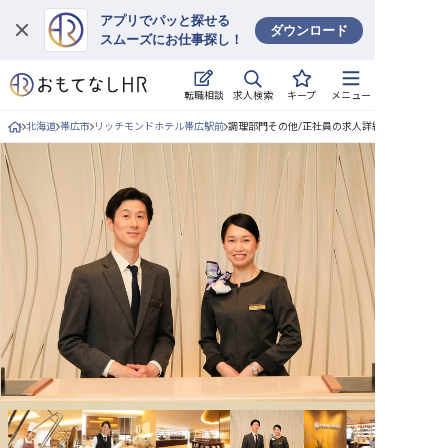
アプリでパッと探せる
ダウンロード
スムーズにお仕事探し！
ログイン
求人検索
転職相談
キープ
メニュー
求人・施設を探す
北海道
帯広市
リッチモンドホテル帯広駅前
調理部門その他/正社員の求人詳細
キープした求人
就職・転職 合同説明会
おもてなしHRについて
ご利用の流れ
よくある質問
ホテル・宿泊業界情報コラム