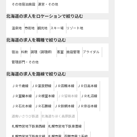
その他宿泊施設
運営・その他
北海道の求人をロケーションで絞り込む
温泉地
市街地
観光地
スキー場
リゾート地
北海道の求人を職種で絞り込む
宿泊
料飲
調理（調理師）
客室
施設管理
ブライダル
管理部門・その他
北海道
の求人を路線で絞り込む
ＪＲ千歳線
ＪＲ富良野線
ＪＲ函館本線
ＪＲ日高本線
ＪＲ室蘭本線
ＪＲ根室本線
ＪＲ留萌本線
ＪＲ札沼線
ＪＲ石北本線
ＪＲ石勝線
ＪＲ釧網本線
ＪＲ宗谷本線
道南いさりび鉄道
北海道ちほく高原鉄道
札幌市営地下鉄東西線
札幌市営地下鉄東豊線
札幌市営地下鉄南北線
札幌市電
函館市電２系統