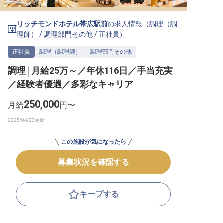
転職サポートに申し込む
無料
リッチモンドホテル帯広駅前
の求人情報（
調理（調
理師）
/
調理部門その他
/
正社員
）
採用をお考えの企業様へ
正社員
調理（調理師）
調理部門その他
調理│月給25万～／年休116日／手当充実
／経験者優遇／多彩なキャリア
250,000
月給
円〜
この施設が気になったら
募集状況を確認する
キープする