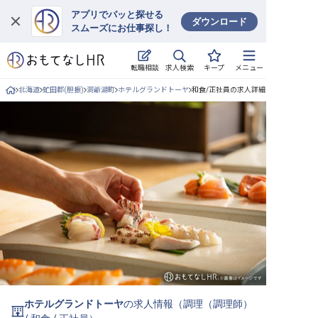
アプリでパッと探せる
ダウンロード
スムーズにお仕事探し！
ログイン
求人検索
転職相談
キープ
メニュー
求人・施設を探す
北海道
虻田郡(胆振)
洞爺湖町
ホテルグランドトーヤ
和食/正社員の求人詳細
キープした求人
就職・転職 合同説明会
おもてなしHRについて
ご利用の流れ
よくある質問
ホテル・宿泊業界情報コラム
ホテルグランドトーヤ
の求人情報（
調理（調理師）