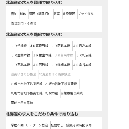
北海道の求人を職種で絞り込む
宿泊
料飲
調理（調理師）
客室
施設管理
ブライダル
管理部門・その他
北海道
の求人を路線で絞り込む
ＪＲ千歳線
ＪＲ富良野線
ＪＲ函館本線
ＪＲ日高本線
ＪＲ室蘭本線
ＪＲ根室本線
ＪＲ留萌本線
ＪＲ札沼線
ＪＲ石北本線
ＪＲ石勝線
ＪＲ釧網本線
ＪＲ宗谷本線
道南いさりび鉄道
北海道ちほく高原鉄道
札幌市営地下鉄東西線
札幌市営地下鉄東豊線
札幌市営地下鉄南北線
札幌市電
函館市電２系統
函館市電５系統
北海道の求人をこだわり条件で絞り込む
学歴不問
U・Iターン歓迎
転勤なし
残業月20時間以内