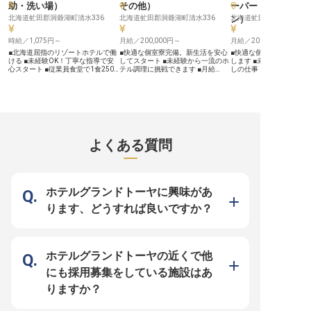
助・洗い場
）
その他
）
ーパー・インスペ
識を存分に発揮できる環境を整えて
で、料理人としての総合的な能力を
仕込みから盛り付けまで
います。経験に応じてスーパーバイ
高めることができます。 昇給や賞
を存分に発揮できるチャ
北海道虻田郡洞爺湖町清水336
北海道虻田郡洞爺湖町清水336
ン
北海道虻田郡洞爺湖町清水
）
ザーとしてのキャリアパスもご用意
与で日頃の頑張りをしっかり評価
代シフト制を採用してい
しており、将来を見据えた成長が可
し、年間休日も充実。 新しい地で
ライベートとの両立もバ
能です。 日々の業務を通じて、さ
時給／1,075円～
の生活をサポートする寮も完備して
月給／200,000円～
形制度も完備し、長く安
月給／200,000円～
らなるスキルアップを目指せるだけ
おり、安心して長く働ける職場で
る職場です。転勤の心配
■北海道屈指のリゾートホテルで働
■快適な個室寮完備。新生活を安心
■快適な個室寮完備で新
でなく、チームワークを大切にする
す。
海道の美しい四季を感じ
ける ■未経験OK！丁寧な指導で安
してスタート ■未経験から一流のホ
します ■未経験から始め
温かい職場で、互いに高め合いなが
据えて働けます。調理経
心スタート ■従業員食堂で1食250
テル調理に挑戦できます ■月給
しの仕事 ■月給200,00
ら働くことができます。昇給・賞与
ながら、北の大地で新し
円とお得な福利厚生 ■グループホテ
200,000円から。賞与年2回で安定
与年2回 ■残業少なめ、週
制度も充実しており、あなたの頑張
み出してみませんか？あ
ル特別優待で旅行も楽しめる！ ー
収入 ■洞爺湖の絶景に囲まれ、おも
ライベートも充実 ーー【洞爺湖の
りをしっかりと評価いたします。
とアイデアで、お客様に
ー【洞爺湖の絶景と共に、おもてな
てなしの技を磨く ーー【北海道の
絶景を望む、心温まるお
る料理人を目指しましょ
しの舞台裏を支えるお仕事】 洞爺
大自然が育む、心温まるおもてな
舞台】 ザ・ウィンザーホ
※2025年07月30日時点
湖と内浦湾を見下ろす絶景の地に佇
し】 洞爺湖と内浦湾を見下ろす壮
リゾート&スパは、洞爺
む「ザ・ウィンザーホテル洞爺リゾ
大なロケーションに佇む当ホテル
を見下ろす壮大な自然に
ート＆スパ」。北海道の大自然に囲
は、北海道の豊かな自然に抱かれた
北海道を代表する高級リ
まれた贅沢な環境で、お客様に最高
特別な場所です。 ここでは、お客
ルです。お客様に最高の
よくある質問
のひとときをお届けするために、あ
様に忘れられない感動をお届けする
を提供するため、私たち
なたの力が必要です！ レストラン
ため、個性豊かなシェフたちが腕を
気配りと真心を込めたお
や宴会場で使用される食器の洗浄・
振るい、洗練された料理の数々を提
大切にしています。 この
管理をお任せします。あなたの縁の
供しています。 一皿一皿に心を込
所で、お客様の記憶に残
下の力持ちとしての働きが、ホテル
めたおもてなしの精神が息づく環境
間と空間を創造する一員
の「おもてなし」を支える大切な役
で、あなたもその一員として、お客
なたも私たちと一緒に働
ホテルグランドトーヤに興味があ
割なのです！ ーー【あなたらしく
様の笑顔を創造する喜びを感じてみ
か。未経験の方も、先輩
働ける！充実の待遇とワークライフ
ませんか。 ーー【未経験からプロ
導いたしますのでご安心
ります、どうすれば良いですか？
バランス】 シフト制で無理なく働
へ。成長を支える充実の環境】 調
ーー【安心して長く働け
けるので、プライベートとの両立も
理の経験がない方もご安心くださ
実のサポート体制】 当ホ
安心です！明治海運グループのホテ
い。 当ホテルでは、経験豊富な先
は、スタッフ一人ひとり
ルならではの充実した福利厚生も魅
輩スタッフが基礎から丁寧に指導
長く働ける環境づくりに
力！ 交通費支給やマイカー通勤OK
し、あなたの成長を全力でサポート
います。快適な個室寮を
など、働きやすさを考えた環境が整
します。仕込みから調理、そして調
り、新生活を始める方も
ホテルグランドトーヤの近くで他
っています。U・Iターンをお考えの
理用具の洗浄まで、一つひとつの業
タートできます。 また、
方も大歓迎！ 洞爺湖の美しい景色
務を通じて確かなスキルを身につけ
ル間の送迎バスもあり、
にも採用募集をしている施設はあ
とともに、新しい一歩を踏み出しま
られる環境です。また、快適な個室
です。月給200,000円
せんか？ ※2025年09月08日時点の
寮や従業員食堂、送迎バスなど、働
た給与に加え、昇給や年
りますか？
情報です
く皆様が安心して長く活躍できるよ
で日頃の頑張りをしっか
う、充実した福利厚生を整えており
業は月平均10時間程度と
ます。 ここから、あなたの新しい
週休2日制でプライベー