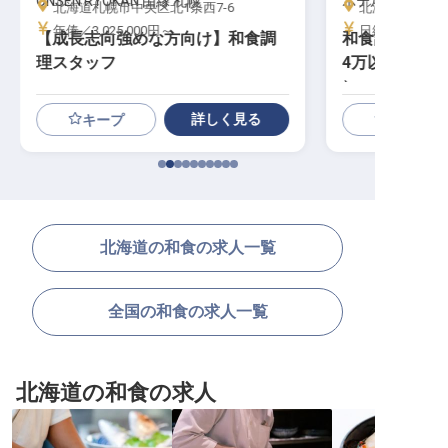
ONSEN RYOKAN 由縁 札幌
ホテルノースシ
北海道札幌市中央区北1条西7-6
北海道札幌市中
年俸／3,025,000円～
日給／11,000
【成長志向強めな方向け】和食調
和食調理（中
理スタッフ
4万以上／月9
）
詳しく見る
キープ
北海道の和食の求人一覧
全国の和食の求人一覧
北海道の和食の求人