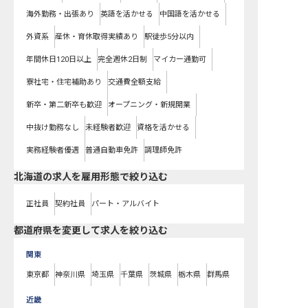
海外勤務・出張あり
英語を活かせる
中国語を活かせる
外資系
産休・育休取得実績あり
駅徒歩5分以内
年間休日120日以上
完全週休2日制
マイカー通勤可
寮社宅・住宅補助あり
交通費全額支給
新卒・第二新卒も歓迎
オープニング・新規開業
中抜け勤務なし
未経験者歓迎
資格を活かせる
実務経験者優遇
普通自動車免許
調理師免許
北海道の求人を雇用形態で絞り込む
正社員
契約社員
パート・アルバイト
都道府県を変更して求人を絞り込む
関東
東京都
神奈川県
埼玉県
千葉県
茨城県
栃木県
群馬県
近畿