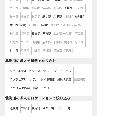
中川郡(天塩国)
増毛郡
留萌郡
苫前郡
天塩郡
宗谷郡
枝幸郡
礼文郡
利尻郡
網走郡
斜里郡
常呂郡
紋別郡
虻田郡(胆振)
有珠郡
白老郡
沙流郡
新冠郡
浦河郡
様似郡
幌泉郡
日高郡
河東郡
上川郡(十勝国)
河西郡
広尾郡
中川郡(十勝国)
足寄郡
十勝郡
釧路郡
厚岸郡
川上郡
阿寒郡
白糠郡
野付郡
標津郡
目梨郡
北海道の求人を業態で絞り込む
シティホテル
ビジネスホテル
リゾートホテル
ラグジュアリーホテル
観光地旅館
温泉地旅館
高級旅館
その他宿泊施設
運営・その他
北海道の求人をロケーションで絞り込む
温泉地
市街地
観光地
スキー場
リゾート地