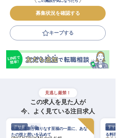
この施設が気になったら
募集状況を確認する
キープする
見逃し厳禁！
この求人を見た人が
今、よく見ている注目求人
正社員
和食
契約社員
伝統と革新が織りなす至福の一皿に、あな
業界屈指の基盤の
たの技と想いを込めて
る料理を！手に職