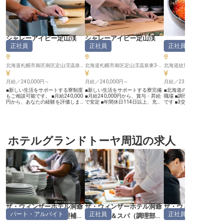
シャレーアイビー定山渓
シャレーアイビー定山渓
ホテル日の出岬
正社員
正社員
正社員
（
和食
）
（
和食
）
北海道札幌市南区南区定山渓温泉東三丁目231番地
北海道札幌市南区定山渓温泉東3-231
北海道紋別郡雄武町字沢木3
月給／240,000円～
月給／240,000円～
月給／230,000円～
■新しい生活をサポートする寮制度
■新しい生活をサポートする寮完備
■北海道の大自然に囲ま
もご相談可能です。 ■月給240,000
■月給240,000円から、賞与・昇給
職場 ■調理経験を活かせ
円から、あなたの経験を評価しま
で安定 ■年間休日114日以上、充実
です ■3交代シフト制で
す。 ■年間休日114日以上、プライ
の休暇制度 ■和食調理の経験を活か
トも充実 ■マイカー通勤
ベートも充実できます。 ■和食調理
し、メニュー開発にも挑戦 ーー
ーー【オホーツクの絶景
の経験を活かし、キャリアアップも
【北海道の豊かな自然が育む、心温
温まる料理をお届け】 北
目指せます。 ーー【自然豊かな地
まるおもてなし】 定山渓の美しい
大な自然に囲まれた「ホ
で紡ぐ、おもてなしの和食】 北海
自然に囲まれた当施設で、お客様に
岬」で、あなたの調理ス
道の豊かな自然に囲まれた地で、お
ホテルグランドトーヤ周辺の求人
最高の和食体験を提供しませんか。
しませんか？当ホテルで
客様に心温まる和食を提供しません
旬の食材を活かし、五感で味わう料
新鮮な食材を使った料理
か。旬の食材を活かし、一品一品に
理を通じて、忘れられない思い出を
おもてなし。朝日が昇る
真心を込めることで、訪れるお客様
演出するお仕事です。 お客様の笑
ながら、心と体が癒され
に忘れられない食体験を創造してい
顔のために、一品一品心を込めて調
けます。都会の喧騒から
ます。 私たちは、お料理を通じて
理する喜びを感じられます。 経験
ーライフを楽しみたい方
日本の美しい四季と文化を伝え、お
豊富な仲間と共に、日本の伝統的な
り。調理の腕を磨きなが
客様の旅の思い出をより一層豊かな
食文化を世界に発信するやりがいを
ならではの豊かな食文化
ものにすることを目指しています。
実感してください。 ーー【和食の
る環境です。お客様の「
あなたの繊細な技術と情熱が、お客
技を磨き、キャリアを築く理想の環
い！」の笑顔のために、
様の笑顔に繋がるやりがいを感じら
境】 当施設では、和食調理の経験
な料理を創りましょう！ ーー【チ
れる環境です。 ーー【経験を活か
を活かし、さらにスキルアップでき
ームワークを大切に、あ
ザ・ウィンザーホテル洞爺
ザ・ウィンザーホテル洞爺
ザ・ウィンザーホ
し、成長できる温かい職場環境】
る環境が整っています。 原価計算
技術が輝く職場】 当ホテ
パート・アルバイト
正社員
正社員
当施設では、和食調理の経験をお持
や発注、在庫管理、そしてメニュー
では、経験豊かなスタッ
リゾート＆スパ
（
調理補
リゾート＆スパ
（
調理部門
リゾート＆スパ
ちの方を歓迎し、あなたの技術と知
立案まで、幅広い業務に携わること
長できる環境をご用意し