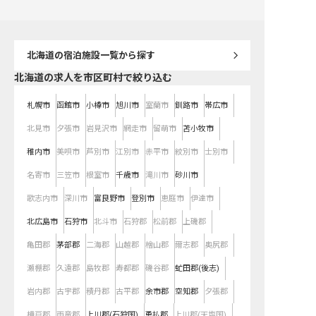
キャリアをスタートさせましょう。
せながら、おもてなしの
成長できる環境です。 ※20
月16日時点の情報です
北海道
の宿泊施設一覧から探す
北海道の求人を市区町村で絞り込む
札幌市
函館市
小樽市
旭川市
室蘭市
釧路市
帯広市
北見市
夕張市
岩見沢市
網走市
留萌市
苫小牧市
稚内市
美唄市
芦別市
江別市
赤平市
紋別市
士別市
名寄市
三笠市
根室市
千歳市
滝川市
砂川市
歌志内市
深川市
富良野市
登別市
恵庭市
伊達市
北広島市
石狩市
北斗市
石狩郡
松前郡
上磯郡
亀田郡
茅部郡
二海郡
山越郡
檜山郡
爾志郡
奥尻郡
瀬棚郡
久遠郡
島牧郡
寿都郡
磯谷郡
虻田郡(後志)
岩内郡
古宇郡
積丹郡
古平郡
余市郡
空知郡
夕張郡
樺戸郡
雨竜郡
上川郡(石狩国)
勇払郡
上川郡(天塩国)