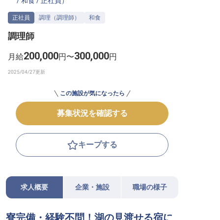
/
和食
/
正社員
）
転職サポートに申し込む
無料
正社員
調理（調理師）
和食
調理師
採用をお考えの企業様へ
200,000
300,000
月給
円〜
円
この施設が気になったら
募集状況を確認する
キープする
求人概要
企業・施設
職場の様子
寮完備・経験不問！湖の見渡せる宿に