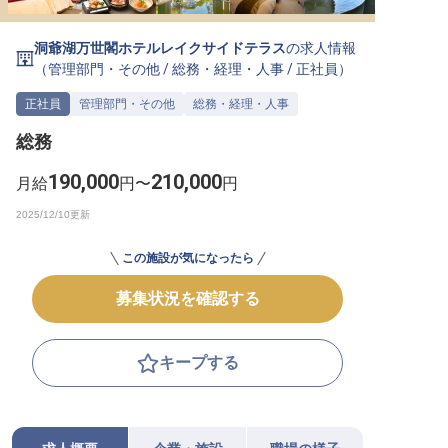
転職サポートに申し込む
無料
洞爺湖万世閣ホテルレイクサイドテラス
の求人情報
（
管理部門・その他
/
総務・経理・人事
/
正社員
）
採用をお考えの企業様へ
正社員
管理部門・その他
総務・経理・人事
総務
190,000
210,000
月給
円〜
円
この施設が気になったら
募集状況を確認する
キープする