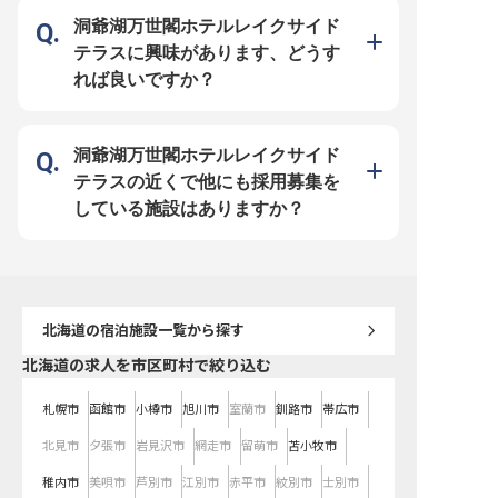
下の力持ちとしての働きが、ホテル
めたおもてなしの精神が息づく環境
間と空間を創造する一員
の「おもてなし」を支える大切な役
で、あなたもその一員として、お客
なたも私たちと一緒に働
洞爺湖万世閣ホテルレイクサイド
割なのです！ ーー【あなたらしく
様の笑顔を創造する喜びを感じてみ
か。未経験の方も、先輩
働ける！充実の待遇とワークライフ
ませんか。 ーー【未経験からプロ
導いたしますのでご安心
テラスに興味があります、どうす
バランス】 シフト制で無理なく働
へ。成長を支える充実の環境】 調
ーー【安心して長く働け
けるので、プライベートとの両立も
理の経験がない方もご安心くださ
実のサポート体制】 当ホ
れば良いですか？
安心です！明治海運グループのホテ
い。 当ホテルでは、経験豊富な先
は、スタッフ一人ひとり
ルならではの充実した福利厚生も魅
輩スタッフが基礎から丁寧に指導
長く働ける環境づくりに
力！ 交通費支給やマイカー通勤OK
し、あなたの成長を全力でサポート
います。快適な個室寮を
など、働きやすさを考えた環境が整
します。仕込みから調理、そして調
り、新生活を始める方も
っています。U・Iターンをお考えの
理用具の洗浄まで、一つひとつの業
タートできます。 また、
方も大歓迎！ 洞爺湖の美しい景色
務を通じて確かなスキルを身につけ
ル間の送迎バスもあり、
洞爺湖万世閣ホテルレイクサイド
とともに、新しい一歩を踏み出しま
られる環境です。また、快適な個室
です。月給200,000円
せんか？ ※2025年09月08日時点の
寮や従業員食堂、送迎バスなど、働
た給与に加え、昇給や年
テラスの近くで他にも採用募集を
情報です
く皆様が安心して長く活躍できるよ
で日頃の頑張りをしっか
う、充実した福利厚生を整えており
業は月平均10時間程度と
している施設はありますか？
ます。 ここから、あなたの新しい
週休2日制でプライベー
キャリアをスタートさせましょう。
せながら、おもてなしの
成長できる環境です。 ※20
月16日時点の情報です
北海道
の宿泊施設一覧から探す
北海道の求人を市区町村で絞り込む
札幌市
函館市
小樽市
旭川市
室蘭市
釧路市
帯広市
北見市
夕張市
岩見沢市
網走市
留萌市
苫小牧市
稚内市
美唄市
芦別市
江別市
赤平市
紋別市
士別市