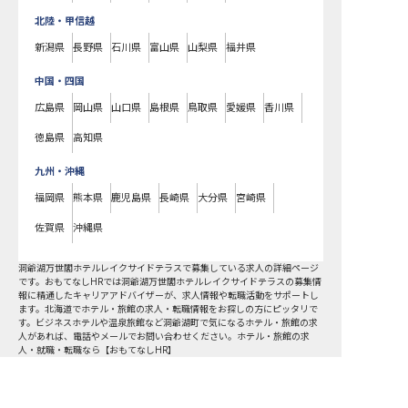
北陸・甲信越
新潟県
長野県
石川県
富山県
山梨県
福井県
中国・四国
広島県
岡山県
山口県
島根県
鳥取県
愛媛県
香川県
徳島県
高知県
九州・沖縄
福岡県
熊本県
鹿児島県
長崎県
大分県
宮崎県
佐賀県
沖縄県
洞爺湖万世閣ホテルレイクサイドテラスで募集している求人の詳細ページ
です。おもてなしHRでは洞爺湖万世閣ホテルレイクサイドテラスの募集情
報に精通したキャリアアドバイザーが、求人情報や転職活動をサポートし
ます。北海道でホテル・旅館の求人・転職情報をお探しの方にピッタリで
す。ビジネスホテルや温泉旅館など
洞爺湖町
で気になるホテル・旅館の求
人があれば、電話やメールでお問い合わせください。ホテル・旅館の求
人・就職・転職なら【おもてなしHR】