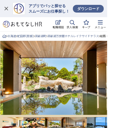
アプリでパッと探せる
ダウンロード
スムーズにお仕事探し！
ログイン
求人検索
転職相談
キープ
メニュー
求人・施設を探す
北海道
虻田郡(胆振)
洞爺湖町
洞爺湖万世閣ホテルレイクサイドテラス
総務・経理・人事/正
キープした求人
就職・転職 合同説明会
おもてなしHRについて
ご利用の流れ
よくある質問
ホテル・宿泊業界情報コラム