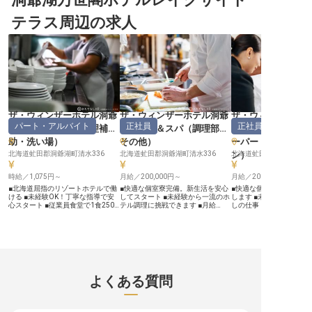
在を提供するホテルです。 お客様
切り替えて、仕事に取り組めます。
チャンスもあり、キャリ
一人ひとりに寄り添い、忘れられな
給与計算や勤怠業務経験のある方大
目指せます。あなたのス
テラス周辺の求人
い思い出を創り出すおもてなしを大
歓迎！ご応募をお待ちしておりま
幌の中心部で活かしてみ
切にしています。この美しい地で、
す。※この求人は2024年5月30日時
※2025年04月17日時点
訪れる方々に最高の体験をお届けす
点の情報です。
るため、私たちは日々心を込めてサ
ービスを提供しています。 自然の
恵みと洗練された空間が織りなす特
別な場所で、あなたのおもてなしの
心を存分に発揮してください。お客
様の笑顔が、私たちの喜びです。
ーー【安心して長く働ける環境とキ
ャリアアップ】 当ホテルでは、総
務スタッフとして、ホテル運営を根
ザ・ウィンザーホテル洞爺
ザ・ウィンザーホテル洞爺
ザ・ウィンザーホ
底から支える重要なお仕事をお任せ
パート・アルバイト
正社員
正社員
リゾート＆スパ
（
調理補
リゾート＆スパ
（
調理部門
リゾート＆スパ
します。 未経験の方も歓迎してお
り、先輩スタッフが丁寧にサポート
助・洗い場
）
その他
）
ーパー・インスペ
いたしますのでご安心ください。新
築の従業員寮や住宅補助、社会保険
北海道虻田郡洞爺湖町清水336
北海道虻田郡洞爺湖町清水336
ン
北海道虻田郡洞爺湖町清水
）
完備など、安心して長く働ける環境
が整っています。また、ホテル施設
時給／1,075円～
月給／200,000円～
月給／200,000円～
社員割引制度もあり、プライベート
も充実させることが可能です。 お
■北海道屈指のリゾートホテルで働
■快適な個室寮完備。新生活を安心
■快適な個室寮完備で新
もてなしの心を持ち、チームワーク
ける ■未経験OK！丁寧な指導で安
してスタート ■未経験から一流のホ
します ■未経験から始め
を大切にしながら、共に成長できる
心スタート ■従業員食堂で1食250
テル調理に挑戦できます ■月給
しの仕事 ■月給200,00
仲間をお待ちしております。
円とお得な福利厚生 ■グループホテ
200,000円から。賞与年2回で安定
与年2回 ■残業少なめ、週
ル特別優待で旅行も楽しめる！ ー
収入 ■洞爺湖の絶景に囲まれ、おも
ライベートも充実 ーー【洞爺湖の
ー【洞爺湖の絶景と共に、おもてな
てなしの技を磨く ーー【北海道の
絶景を望む、心温まるお
しの舞台裏を支えるお仕事】 洞爺
大自然が育む、心温まるおもてな
舞台】 ザ・ウィンザーホ
湖と内浦湾を見下ろす絶景の地に佇
し】 洞爺湖と内浦湾を見下ろす壮
リゾート&スパは、洞爺
む「ザ・ウィンザーホテル洞爺リゾ
大なロケーションに佇む当ホテル
を見下ろす壮大な自然に
ート＆スパ」。北海道の大自然に囲
は、北海道の豊かな自然に抱かれた
北海道を代表する高級リ
まれた贅沢な環境で、お客様に最高
特別な場所です。 ここでは、お客
ルです。お客様に最高の
よくある質問
のひとときをお届けするために、あ
様に忘れられない感動をお届けする
を提供するため、私たち
なたの力が必要です！ レストラン
ため、個性豊かなシェフたちが腕を
気配りと真心を込めたお
や宴会場で使用される食器の洗浄・
振るい、洗練された料理の数々を提
大切にしています。 この
管理をお任せします。あなたの縁の
供しています。 一皿一皿に心を込
所で、お客様の記憶に残