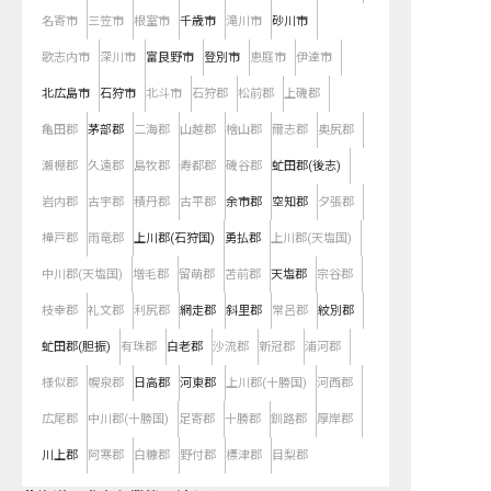
名寄市
三笠市
根室市
千歳市
滝川市
砂川市
歌志内市
深川市
富良野市
登別市
恵庭市
伊達市
北広島市
石狩市
北斗市
石狩郡
松前郡
上磯郡
亀田郡
茅部郡
二海郡
山越郡
檜山郡
爾志郡
奥尻郡
瀬棚郡
久遠郡
島牧郡
寿都郡
磯谷郡
虻田郡(後志)
岩内郡
古宇郡
積丹郡
古平郡
余市郡
空知郡
夕張郡
樺戸郡
雨竜郡
上川郡(石狩国)
勇払郡
上川郡(天塩国)
中川郡(天塩国)
増毛郡
留萌郡
苫前郡
天塩郡
宗谷郡
枝幸郡
礼文郡
利尻郡
網走郡
斜里郡
常呂郡
紋別郡
虻田郡(胆振)
有珠郡
白老郡
沙流郡
新冠郡
浦河郡
様似郡
幌泉郡
日高郡
河東郡
上川郡(十勝国)
河西郡
広尾郡
中川郡(十勝国)
足寄郡
十勝郡
釧路郡
厚岸郡
川上郡
阿寒郡
白糠郡
野付郡
標津郡
目梨郡