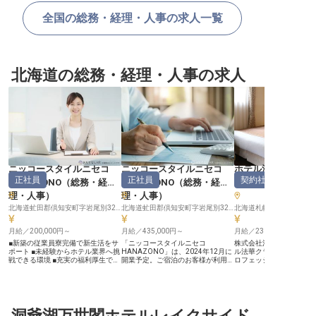
全国の総務・経理・人事の求人一覧
北海道の総務・経理・人事の求人
ニッコースタイルニセコ
ニッコースタイルニセコ
ホテル法華クラブ
正社員
正社員
契約社員
HANAZONO
（
総務・経
HANAZONO
（
総務・経
務・経理・人事
理・人事
）
理・人事
）
北海道虻田郡倶知安町字岩尾別328-51
北海道虻田郡倶知安町字岩尾別328-51
北海道札幌市中央区北2条
月給／200,000円～
月給／435,000円～
月給／230,000円～
■新築の従業員寮完備で新生活をサ
「ニッコースタイルニセコ
株式会社法華倶楽部が運
ポート ■未経験からホテル業界へ挑
HANAZONO」は、2024年12月に
ル法華クラブ札幌で、総
戦できる環境 ■充実の福利厚生で安
開業予定。ご宿泊のお客様が利用可
ロフェッショナルとして
心して長く働ける ■年間休日114
能なフィットネスジムや、上層階の
を踏み出しませんか？ホ
日、各種休暇制度も充実 ーー【ニ
客室には天然温泉を楽しめるバスル
務や経理業務を担当し、
セコの自然に抱かれたおもてなしの
ームが備えられています。当ホテル
ートするやりがいのある
舞台】 ニッコースタイルニセコ
では、正社員の人事・労務課長職を
です。月給230,000円
HANAZONOは、北海道ニセコの
募集中。年間休日は114日と多め。
能力を考慮し、当社規定
壮大な自然に抱かれた、心安らぐ滞
洞爺湖万世閣ホテルレイクサイド
仕事とプライベートのオンとオフを
します。契約社員から正