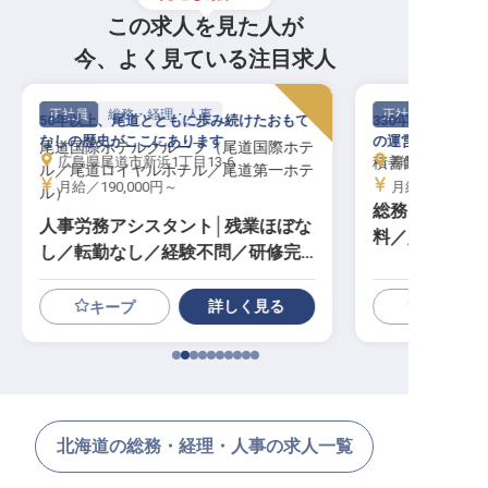
この求人を見た人が
今、よく見ている注目求人
正社員
総務・経理・人事
正社員
50年以上、尾道とともに歩み続けたおもて
330年の歴史を
なしの歴史がここにあります
の運営を担うやり
尾道国際ホテルグループ（尾道国際ホテ
広島県尾道市新浜1丁目13-6
積善館（本館・
群馬県吾妻郡中
ル／尾道ロイヤルホテル／尾道第一ホテ
月給／190,000円～
月給／230,00
ル）
総務・経理│月
人事労務アシスタント│残業ほぼな
料／賄い昼夜
し／転勤なし／経験不問／研修完
備
詳しく見る
キープ
北海道の総務・経理・人事の求人一覧