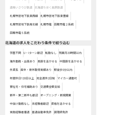
道南いさりび鉄道
北海道ちほく高原鉄道
札幌市営地下鉄東西線
札幌市営地下鉄東豊線
札幌市営地下鉄南北線
札幌市電
函館市電２系統
函館市電５系統
北海道の求人をこだわり条件で絞り込む
学歴不問
U・Iターン歓迎
転勤なし
残業月20時間以内
海外勤務・出張あり
英語を活かせる
中国語を活かせる
外資系
産休・育休取得実績あり
駅徒歩5分以内
年間休日120日以上
完全週休2日制
マイカー通勤可
寮社宅・住宅補助あり
交通費全額支給
新卒・第二新卒も歓迎
オープニング・新規開業
中抜け勤務なし
未経験者歓迎
資格を活かせる
実務経験者優遇
普通自動車免許
調理師免許