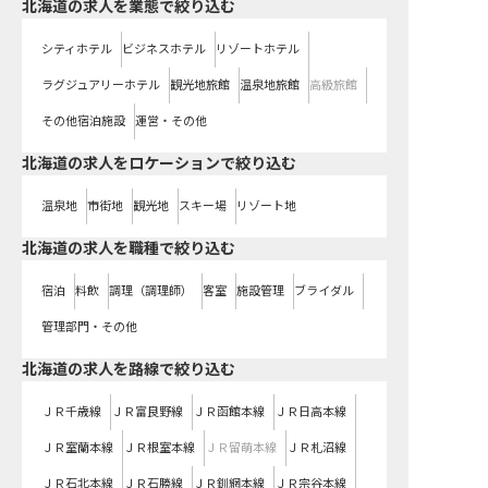
北海道の求人を業態で絞り込む
シティホテル
ビジネスホテル
リゾートホテル
ラグジュアリーホテル
観光地旅館
温泉地旅館
高級旅館
その他宿泊施設
運営・その他
北海道の求人をロケーションで絞り込む
温泉地
市街地
観光地
スキー場
リゾート地
北海道の求人を職種で絞り込む
宿泊
料飲
調理（調理師）
客室
施設管理
ブライダル
管理部門・その他
北海道
の求人を路線で絞り込む
ＪＲ千歳線
ＪＲ富良野線
ＪＲ函館本線
ＪＲ日高本線
ＪＲ室蘭本線
ＪＲ根室本線
ＪＲ留萌本線
ＪＲ札沼線
ＪＲ石北本線
ＪＲ石勝線
ＪＲ釧網本線
ＪＲ宗谷本線