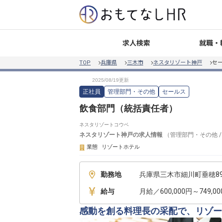
就職・
求人検索
TOP
兵庫県
三木市
ネスタリゾート神戸
セ
正社員
管理部門・その他
セールス
飲食部門（統括責任者）
ネスタリゾートコウベ
ネスタリゾート神戸
の求人情報
（
管理部門・その他
業態
リゾートホテル
勤務地
兵庫県三木市細川町垂穂894
給与
月給／600,000円～749,0
感動を創る料理長の采配で、リゾー