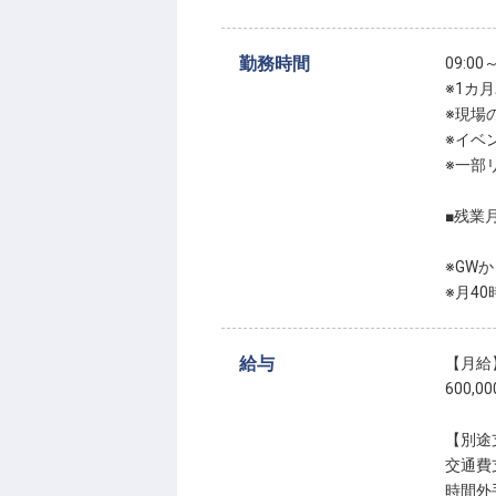
勤務時間
09:0
※1カ
※現場
※イベ
※一部
■残業
※GW
※月4
給与
【月給
600,0
【別途
交通費支
時間外