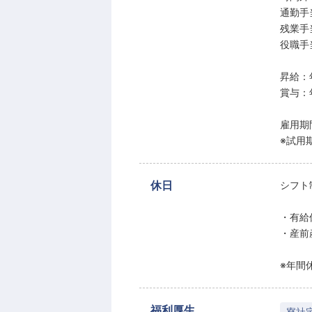
通勤手
残業手
役職手
昇給：
賞与：
雇用期
※試用
休日
シフト
・有給
・産前
※年間休
福利厚生