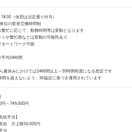
0～18:00（休憩は法定通り付与）
月単位の変形労働時間制
の繁忙に応じて、勤務時間帯は変動となります
ントや繁忙期などは変動の可能性あり
リモートワーク可能
月平均24時間
から夏休みにかけては24時間以上～30時間程度になる想定です
0時間を超えないよう、36協定に基づき運用されています
】
00円～749,000円
支給手当】
給 月上限50,000円
手当