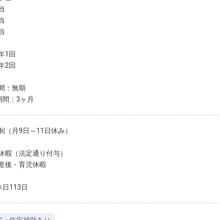
当
当
当
年1回
年2回
間：無期
期間：3ヶ月
制（月9日～11日休み）
休暇（法定通り付与）
産後・育児休暇
日113日