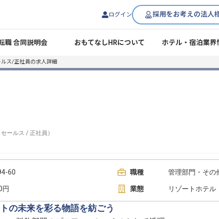
採用をお考えの法人
ログイン
転職 合同説明会
おもてなしHRについて
ホテル・宿泊業界
ールス/正社員の求人詳細
/
セールス
/
正社員
）
-60
職種
管理部門・その他
00円
業態
リゾートホテル
トの未来を彩る物語を紡ごう