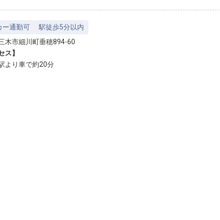
カー通勤可
駅徒歩5分以内
三木市細川町垂穂894-60
セス】
駅より車で約20分