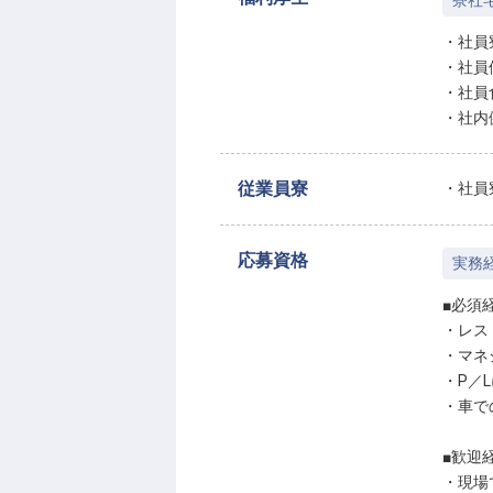
寮社
・社員
・社員
・社員
・社内
従業員寮
・社員
応募資格
実務
■必須
・レス
・マネ
・P／
・車で
■歓迎
・現場