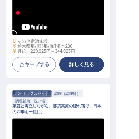
フロント｜月給22万円〜／年間休日
105日／希望休・連休制度あり
施設業態
その他宿泊施設
勤務地
栃木県那須郡那須町湯本206
給与
月給／220,025円～
344,025円
キープする
詳しく見る
那須高原の宿 山水閣
パート・アルバイト
調理（調理師）
調理補助・洗い場
家庭と両立しながら、那須高原の隠れ宿で、日本
の四季を一皿に。