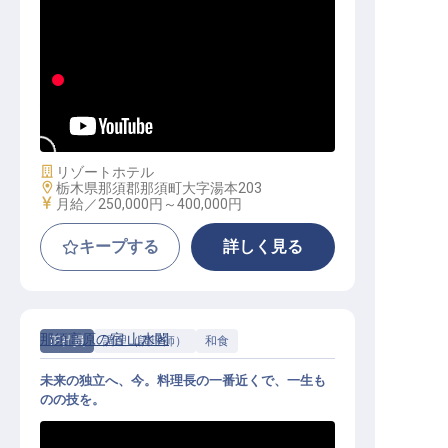
フロントスタッフ│月給25万円～／
社会人経験者歓迎／単身寮あり・転
勤なし
施設業態
リゾートホテル
勤務地
栃木県那須郡那須町大字湯本203
給与
月給／250,000円～
400,000円
キープする
詳しく見る
那須高原の宿 山水閣
正社員
調理（調理師）
和食
未来の独立へ、今。料理長の一番近くで、一生も
のの技を。