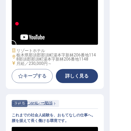
フロント｜月給25万円～／那須の静
寂を愉しむ上質な接客／未経験OK
施設業態
リゾートホテル
栃木県那須郡那須町湯本字新林206番地114
勤務地
8那須郡那須町湯本字新林206番地1148
給与
月給／230,000円～
キープする
詳しく見る
ホテルサンバレー那須
正社員
宿泊
フロント
これまでの社会人経験を、おもてなしの仕事へ。
腰を据えて長く働ける環境です。