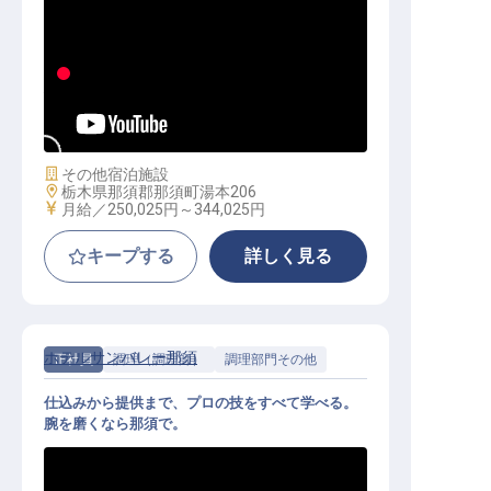
和食調理｜20代活躍中／業界未経験
OK／希望休・連休可
施設業態
その他宿泊施設
勤務地
栃木県那須郡那須町湯本206
給与
月給／250,025円～
344,025円
キープする
詳しく見る
ホテルサンバレー那須
正社員
調理（調理師）
調理部門その他
仕込みから提供まで、プロの技をすべて学べる。
腕を磨くなら那須で。