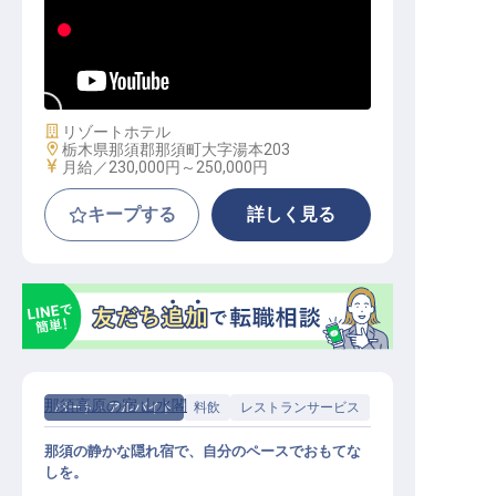
接客サービス総合職│寮月1万円～／
新卒・第2新卒も歓迎／食堂無料
施設業態
リゾートホテル
勤務地
栃木県那須郡那須町大字湯本203
給与
月給／230,000円～
250,000円
キープする
詳しく見る
那須高原の宿 山水閣
パート・アルバイト
料飲
レストランサービス
那須の静かな隠れ宿で、自分のペースでおもてな
しを。