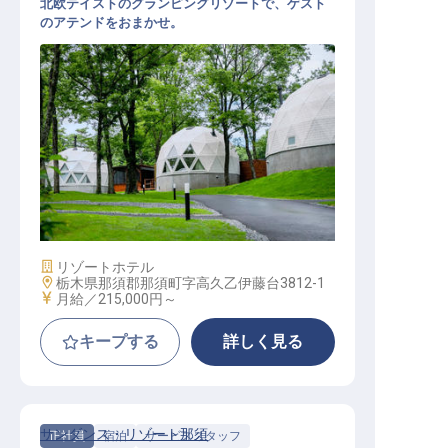
北欧テイストのグランピングリゾートで、ゲスト
のアテンドをおまかせ。
サービスアテンダント
施設業態
リゾートホテル
勤務地
栃木県那須郡那須町字高久乙伊藤台3812-1
給与
月給／215,000円～
キープする
詳しく見る
サンダンス・リゾート那須
正社員
宿泊
サービススタッフ