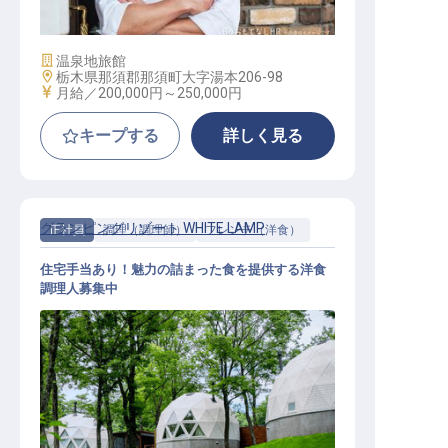
施設業態
温泉地旅館
勤務地
栃木県那須郡那須町大字湯本206-98
給与
月給／200,000円～
250,000円
キープする
詳しく見る
グランピングリゾート WHITE LAMP
正社員
調理（調理師）
フレンチ（洋食）
住宅手当あり！魅力の詰まった食を提供する洋食
調理人募集中