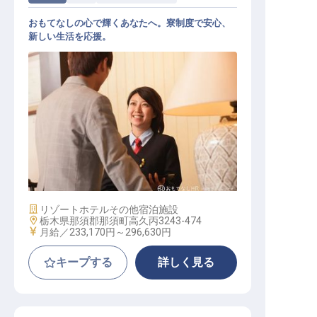
おもてなしの心で輝くあなたへ。寮制度で安心、
新しい生活を応援。
ホテルスタッフ
施設業態
リゾートホテル
その他宿泊施設
勤務地
栃木県那須郡那須町高久丙3243-474
給与
月給／233,170円～
296,630円
キープする
詳しく見る