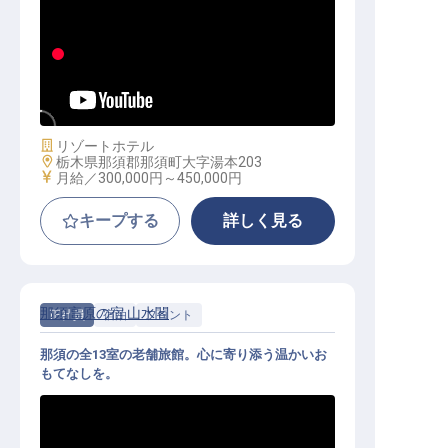
調理スタッフ│月給30万以上＆短期
昇格あり／単身寮あり／料理長昇格
の実績あり
施設業態
リゾートホテル
勤務地
栃木県那須郡那須町大字湯本203
給与
月給／300,000円～
450,000円
キープする
詳しく見る
那須高原の宿 山水閣
正社員
宿泊
フロント
那須の全13室の老舗旅館。心に寄り添う温かいお
もてなしを。