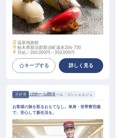
和洋食の調理
施設業態
温泉地旅館
勤務地
栃木県那須郡那須町湯本206-730
給与
月給／260,000円～
350,000円
キープする
詳しく見る
ホテルエピナール那須
正社員
宿泊
ドア・ベル・コンシェルジュ
お客様の旅を彩るおもてなし。単身・世帯寮完備
で、安心して新生活を。