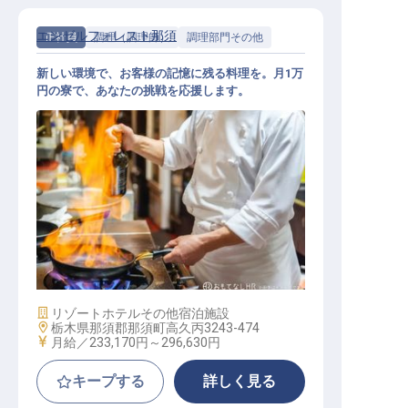
エンゼルフォレスト那須
正社員
調理（調理師）
調理部門その他
新しい環境で、お客様の記憶に残る料理を。月1万
円の寮で、あなたの挑戦を応援します。
レストラン調理スタッフ
施設業態
リゾートホテル
その他宿泊施設
勤務地
栃木県那須郡那須町高久丙3243-474
給与
月給／233,170円～
296,630円
キープする
詳しく見る