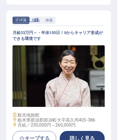
那須ノ宿・縁
正社員
宿泊
仲居
月給23万円～・年休105日！0からキャリア形成が
できる環境です
接客係（旅館業務全般）
施設業態
観光地旅館
勤務地
栃木県那須郡那須町大字高久丙405-386
給与
月給／230,000円～
260,000円
キープする
詳しく見る