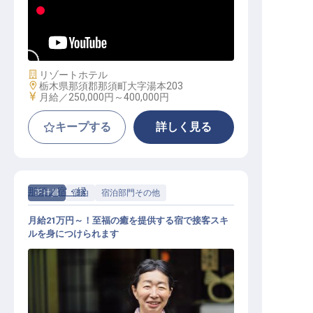
レストランホールスタッフ│月給25
万円～／社会人経験者歓迎／単身寮
あり
施設業態
リゾートホテル
勤務地
栃木県那須郡那須町大字湯本203
給与
月給／250,000円～
400,000円
キープする
詳しく見る
那須ノ宿・縁
正社員
宿泊
宿泊部門その他
月給21万円～！至福の癒を提供する宿で接客スキ
ルを身につけられます