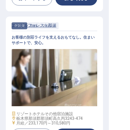
エンゼルフォレスト那須
正社員
宿泊
フロント
お客様の別荘ライフを支えるおもてなし。住まい
サポートで、安心。
別荘地管理フロント職
施設業態
リゾートホテル
その他宿泊施設
勤務地
栃木県那須郡那須町高久丙3243-474
給与
月給／233,170円～
310,580円