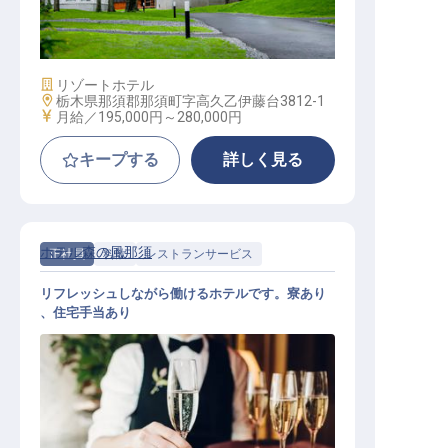
フレンチ（洋食） / 正社員
施設業態
リゾートホテル
勤務地
栃木県那須郡那須町字高久乙伊藤台3812-1
給与
月給／195,000円～
280,000円
キープする
詳しく見る
ホテル森の風那須
正社員
料飲
レストランサービス
リフレッシュしながら働けるホテルです。寮あり
、住宅手当あり