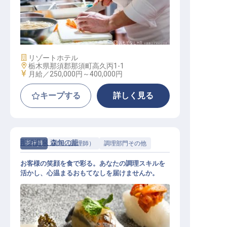
調理（和食・洋食）
施設業態
リゾートホテル
勤務地
栃木県那須郡那須町高久丙1-1
給与
月給／250,000円～
400,000円
キープする
詳しく見る
那須温泉 森旬の籠
正社員
調理（調理師）
調理部門その他
お客様の笑顔を食で彩る。あなたの調理スキルを
活かし、心温まるおもてなしを届けませんか。