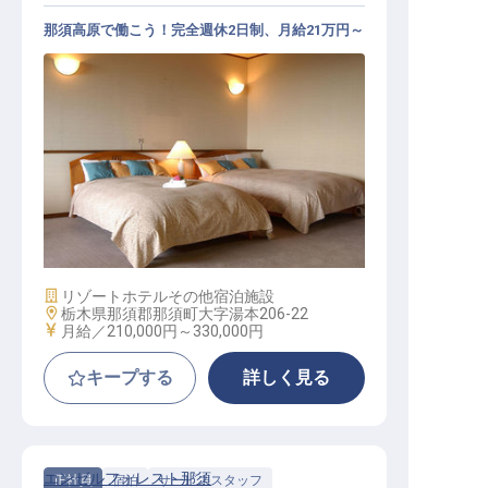
那須高原で働こう！完全週休2日制、月給21万円～
サービススタッフ / 正社員
施設業態
リゾートホテル
その他宿泊施設
勤務地
栃木県那須郡那須町大字湯本206-22
給与
月給／210,000円～
330,000円
キープする
詳しく見る
エンゼルフォレスト那須
正社員
宿泊
サービススタッフ