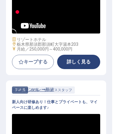
セラピスト│月給25万円～／単身寮
／経験者・有資格者優遇
施設業態
リゾートホテル
勤務地
栃木県那須郡那須町大字湯本203
給与
月給／250,000円～
400,000円
キープする
詳しく見る
ホテルサンバレー那須
正社員
宿泊
サービススタッフ
新人向け研修あり！仕事とプライベートも、マイ
ペースに楽しめます♪