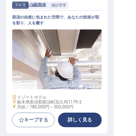
ホテル森の風那須
正社員
施設管理
施設管理
那須の自然に包まれた空間で、あなたの技術が宿
を彩り、人を癒す
ホテルの施設管理スタッフ
施設業態
リゾートホテル
勤務地
栃木県那須郡那須町高久丙1179-2
給与
月給／180,000円～
300,000円
キープする
詳しく見る