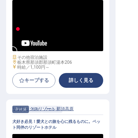
料飲サービス｜週2日〜・1日4h〜／
未経験OK／平日・土日のみOK／温
泉入浴無料
施設業態
その他宿泊施設
勤務地
栃木県那須郡那須町湯本206
給与
時給／1,100円～
キープする
詳しく見る
リブマックスリゾート 那須高原
正社員
宿泊
フロント
犬好き必見！愛犬との旅を心に残るものに。ペッ
ト同伴のリゾートホテル