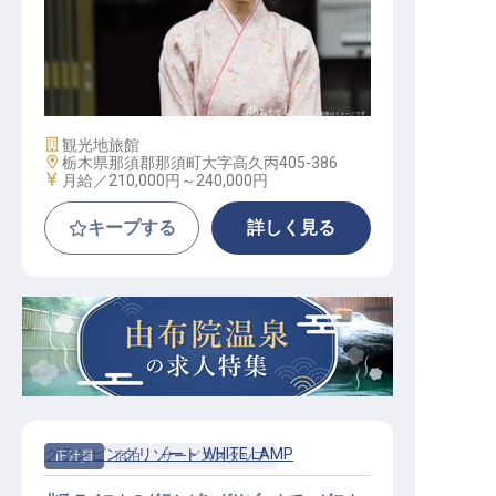
接客係
施設業態
観光地旅館
勤務地
栃木県那須郡那須町大字高久丙405-386
給与
月給／210,000円～
240,000円
キープする
詳しく見る
グランピングリゾート WHITE LAMP
正社員
宿泊
サービススタッフ