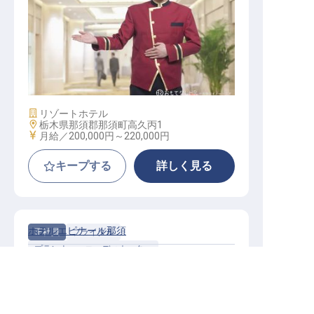
フロアサービス
施設業態
リゾートホテル
勤務地
栃木県那須郡那須町高久丙1
給与
月給／200,000円～
220,000円
キープする
詳しく見る
ホテルエピナール那須
正社員
ブライダル
プランナー・コーディネーター
お客様の幸せを彩るウェディングプランナー。お
那須温泉周辺の求人を紹介してもらう
もてなしの心で、新たなキャリアを。社員寮完備
で、新生活も安心です。