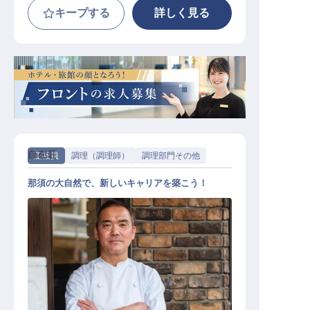
キープする
詳しく見る
自在荘
正社員
調理（調理師）
調理部門その他
那須の大自然で、新しいキャリアを築こう！
那須の温泉旅館の調理スタッフ