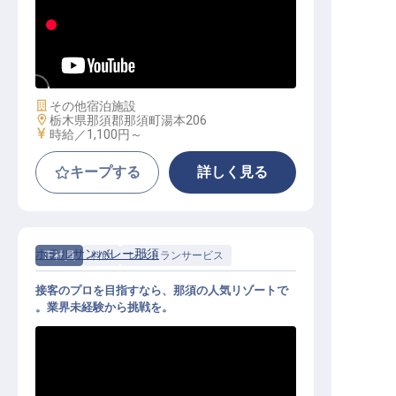
調理補助｜未経験歓迎／週2〜・1日
3h〜／平日・土日のみOK／温泉入
浴無料
施設業態
その他宿泊施設
勤務地
栃木県那須郡那須町湯本206
給与
時給／1,100円～
キープする
詳しく見る
ホテルサンバレー那須
正社員
料飲
レストランサービス
接客のプロを目指すなら、那須の人気リゾートで
。業界未経験から挑戦を。