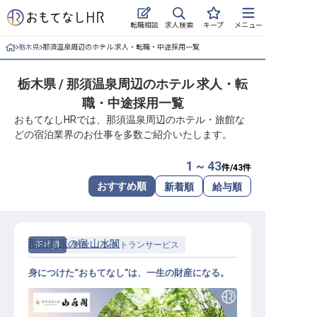
求人検索
転職相談
キープ
メニュー
栃木県
那須温泉周辺のホテル 求人・転職・中途採用一覧
ログイン
栃木県 / 那須温泉周辺のホテル 求人・転
求人・施設を探す
職・中途採用一覧
キープした求人
おもてなしHRでは、那須温泉周辺のホテル・旅館な
どの宿泊業界のお仕事を多数ご紹介いたします。
就職・転職 合同説明会
1 ~ 43
件/
43
件
おもてなしHRについて
おすすめ順
新着順
給与順
ご利用の流れ
那須高原の宿 山水閣
正社員
料飲
レストランサービス
よくある質問
身につけた“おもてなし”は、一生の財産になる。
ホテル・宿泊業界情報コラム