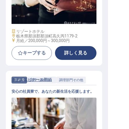
接客スタッフ
施設業態
リゾートホテル
勤務地
栃木県那須郡那須町高久丙1179-2
給与
月給／200,000円～
300,000円
キープする
詳しく見る
ホテルエピナール那須
正社員
調理（調理師）
調理部門その他
安心の社員寮で、あなたの新生活を応援します。