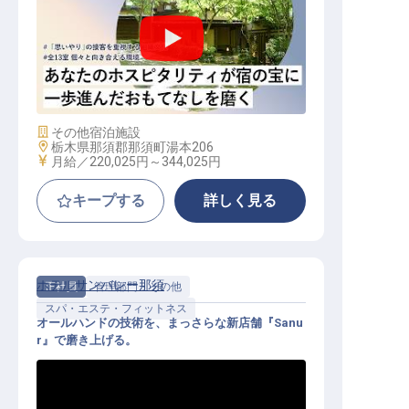
転職サポートに申し込む
無料
料飲サービス｜20〜30代活躍中／残
業月平均10h／月給22万円〜・年休1
採用をお考えの企業様へ
05日
施設業態
その他宿泊施設
勤務地
栃木県那須郡那須町湯本206
給与
月給／220,025円～
344,025円
キープする
詳しく見る
ホテルサンバレー那須
正社員
管理部門・その他
スパ・エステ・フィットネス
オールハンドの技術を、まっさらな新店舗『Sanu
r』で磨き上げる。