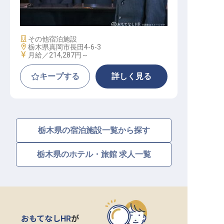
】運営マネージャー
施設業態
その他宿泊施設
勤務地
栃木県真岡市長田4-6-3
給与
月給／214,287円～
キープする
詳しく見る
栃木県の宿泊施設一覧から探す
栃木県のホテル・旅館 求人一覧
おもてなしHR
が