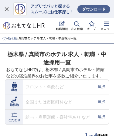
アプリでパッと探せる
ダウンロード
スムーズにお仕事探し！
ログイン
求人検索
転職相談
キープ
メニュー
求人・施設を探す
栃木県
真岡市のホテル 求人・転職・中途採用一覧
キープした求人
栃木県 / 真岡市のホテル 求人・転職・中
途採用一覧
就職・転職 合同説明会
おもてなしHRでは、栃木県 / 真岡市のホテル・旅館
などの宿泊業界のお仕事を多数ご紹介いたします。
おもてなしHRについて
フロント・料飲など
選択
職種
ご利用の流れ
全国または市区町村など
選択
勤務地
よくある質問
給与・雇用形態・寮社宅あり など
選択
ホテル・宿泊業界情報コラム
こだわり
1 ~ 4
件/
4
件