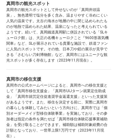
真岡市の観光スポット
真岡市の観光スポットとして外せないのが「真岡井頭温
泉」。無色透明で塩分を多く含み、温まりやすく冷めにくい
人気の温泉です。太古の海水が地層の中に閉じ込められたも
のが地熱で温められた結果、温泉になったと考えられている
ようです。続いて、真岡鐵道真岡駅に併設されている「SLキ
ューロク館」は、大正の名機キューロクこと『9600形蒸気機
関車』など、SLが展示されている貴重な施設で、鉄道ファン
に人気のスポットです。その他、日本刀や鎧の展示が見学で
きる「さむらい刀剣博物館」など、真岡市にはユニークな観
光スポットが多く存在します（2023年11月現在）。
真岡市の移住支援
真岡市の公式ホームページによると、真岡市への移住支援と
して「真岡市移住支援金」「真岡市UIJターン就業定住助成
金」「真岡市就労定住促進奨学金返還支援」といった支援策
があるようです。また、移住を決定する前に、実際に真岡市
の暮らしを体験してみたいという方向けに、真岡市では「個
別オーダーメイド型移住体験事業」を実施しており、その参
加者は指定の条件を満たせば「真岡市移住体験応援事業補助
金」を受け取ることができます。補助額は補助対象経費の合
計額となっており、一世帯上限1万円です（2023年11月現
在）。