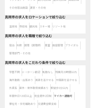
その他宿泊施設
運営・その他
真岡市の求人をロケーションで絞り込む
温泉地
市街地
観光地
スキー場
リゾート地
真岡市の求人を職種で絞り込む
宿泊
料飲
調理（調理師）
客室
施設管理
ブライダル
管理部門・その他
真岡市の求人をこだわり条件で絞り込む
学歴不問
U・Iターン歓迎
転勤なし
残業月20時間以内
海外勤務・出張あり
英語を活かせる
中国語を活かせる
外資系
産休・育休取得実績あり
駅徒歩5分以内
年間休日120日以上
完全週休2日制
マイカー通勤可
寮社宅・住宅補助あり
交通費全額支給