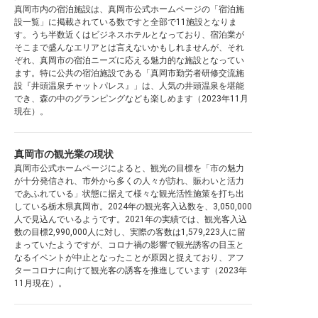
真岡市内の宿泊施設は、真岡市公式ホームページの「宿泊施
設一覧」に掲載されている数ですと全部で11施設となりま
す。うち半数近くはビジネスホテルとなっており、宿泊業が
そこまで盛んなエリアとは言えないかもしれませんが、それ
ぞれ、真岡市の宿泊ニーズに応える魅力的な施設となってい
ます。特に公共の宿泊施設である「真岡市勤労者研修交流施
設『井頭温泉チャットパレス』」は、人気の井頭温泉を堪能
でき、森の中のグランピングなども楽しめます（2023年11月
現在）。
真岡市の観光業の現状
真岡市公式ホームページによると、観光の目標を「市の魅力
が十分発信され、市外から多くの人々が訪れ、賑わいと活力
であふれている」状態に据えて様々な観光活性施策を打ち出
している栃木県真岡市。2024年の観光客入込数を、3,050,000
人で見込んでいるようです。2021年の実績では、観光客入込
数の目標2,990,000人に対し、実際の客数は1,579,223人に留
まっていたようですが、コロナ禍の影響で観光誘客の目玉と
なるイベントが中止となったことが原因と捉えており、アフ
ターコロナに向けて観光客の誘客を推進しています（2023年
11月現在）。