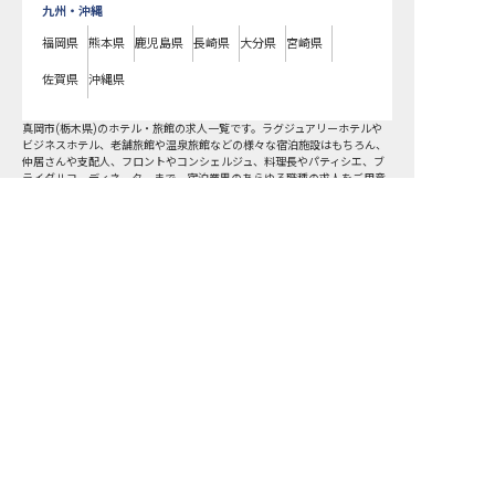
九州・沖縄
福岡県
熊本県
鹿児島県
長崎県
大分県
宮崎県
佐賀県
沖縄県
真岡市
(
栃木県
)のホテル・旅館の求人一覧です。ラグジュアリーホテルや
ビジネスホテル、老舗旅館や温泉旅館などの様々な宿泊施設はもちろん、
仲居さんや支配人、フロントやコンシェルジュ、料理長やパティシエ、ブ
ライダルコーディネーターまで、宿泊業界のあらゆる職種の求人をご用意
しています。気になるホテル・旅館の求人があれば、まずはご登録いただ
くか電話やメールでお問い合わせください。真岡市のホテル・旅館の求人/
真岡市の求人を紹介してもらう
採用情報に精通したキャリアアドバイザーが、あなたに最適な求人をご紹
介いたします。真岡市のホテル・旅館の求人・就職・転職なら【おもてな
しHR】