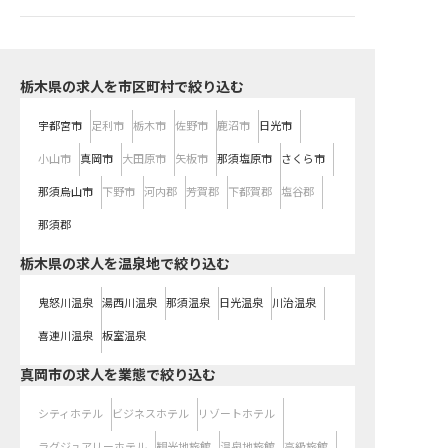
栃木県の求人を市区町村で絞り込む
宇都宮市
足利市
栃木市
佐野市
鹿沼市
日光市
小山市
真岡市
大田原市
矢板市
那須塩原市
さくら市
那須烏山市
下野市
河内郡
芳賀郡
下都賀郡
塩谷郡
那須郡
栃木県の求人を温泉地で絞り込む
鬼怒川温泉
湯西川温泉
那須温泉
日光温泉
川治温泉
喜連川温泉
板室温泉
真岡市の求人を業態で絞り込む
シティホテル
ビジネスホテル
リゾートホテル
ラグジュアリーホテル
観光地旅館
温泉地旅館
高級旅館