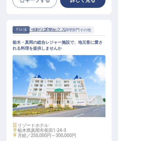
キープする
詳しく見る
スパリゾートリブマックス
正社員
調理（調理師）
調理部門その他
栃木・真岡の総合レジャー施設で、地元客に愛さ
れる料理を提供しませんか
調理スタッフ｜月給27万円～／寮費
2万円控除／経験者優遇／総合レジ
ャー施設
施設業態
リゾートホテル
勤務地
栃木県真岡市長田1-24-3
給与
月給／250,000円～
300,000円