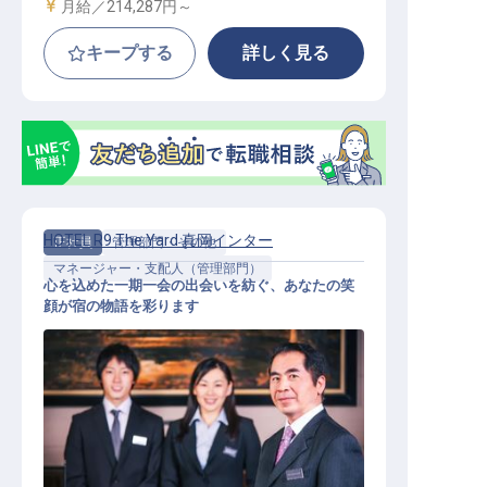
給与
月給／214,287円～
キープする
詳しく見る
HOTEL R9 The Yard 真岡インター
正社員
管理部門・その他
マネージャー・支配人（管理部門）
心を込めた一期一会の出会いを紡ぐ、あなたの笑
顔が宿の物語を彩ります
【HOTEL R9 The Yard 真岡インター