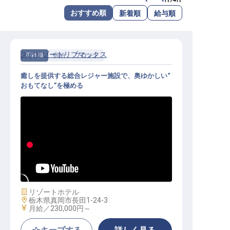
転職サポートに申し込む
おすすめ順
新着順
給与順
無料
採用をお考えの企業様へ
スパリゾートリブマックス
正社員
宿泊
フロント
癒しを提供する総合レジャー施設で、奥ゆかしい“
おもてなし”を極める
フロント職｜月給25万円以上／年間
休日120日／全国展開の安定性
施設業態
リゾートホテル
勤務地
栃木県真岡市長田1-24-3
給与
月給／230,000円～