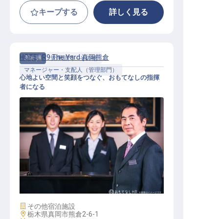
キープする
詳しく見る
HOTEL R9 The Yard 真岡熊倉
正社員
管理部門・その他
マネージャー・支配人（管理部門）
心地よい空間と笑顔をつなぐ、おもてなしの指揮
者になる
【HOTEL R9 The Yard 真岡熊倉】運
営マネージャー
施設業態
その他宿泊施設
勤務地
栃木県真岡市熊倉2-6-1