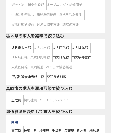
新卒・第二新卒も歓迎
オープニング・新規開業
中抜け勤務なし
未経験者歓迎
資格を活かせる
実務経験者優遇
普通自動車免許
調理師免許
栃木県
の求人を路線で絞り込む
ＪＲ東北本線
ＪＲ水戸線
ＪＲ両毛線
ＪＲ日光線
ＪＲ烏山線
東武伊勢崎線
東武日光線
東武宇都宮線
東武佐野線
真岡鐵道
わたらせ渓谷鐵道
野岩鉄道会津鬼怒川線
東武鬼怒川線
真岡市の求人を雇用形態で絞り込む
正社員
契約社員
パート・アルバイト
都道府県を変更して求人を絞り込む
関東
東京都
神奈川県
埼玉県
千葉県
茨城県
栃木県
群馬県