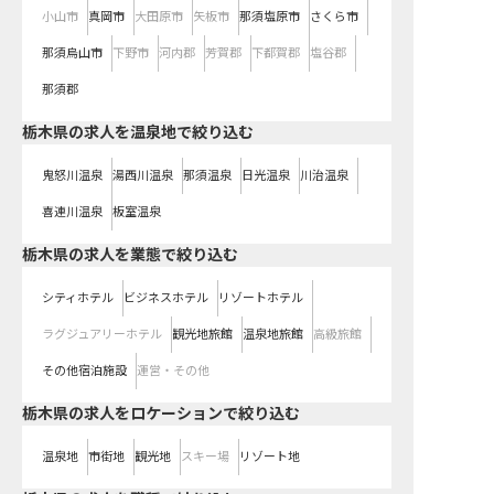
小山市
真岡市
大田原市
矢板市
那須塩原市
さくら市
那須烏山市
下野市
河内郡
芳賀郡
下都賀郡
塩谷郡
那須郡
栃木県の求人を温泉地で絞り込む
鬼怒川温泉
湯西川温泉
那須温泉
日光温泉
川治温泉
喜連川温泉
板室温泉
栃木県の求人を業態で絞り込む
シティホテル
ビジネスホテル
リゾートホテル
ラグジュアリーホテル
観光地旅館
温泉地旅館
高級旅館
その他宿泊施設
運営・その他
栃木県の求人をロケーションで絞り込む
温泉地
市街地
観光地
スキー場
リゾート地