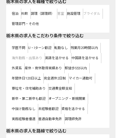
栃木県の求人を職種で絞り込む
宿泊
料飲
調理（調理師）
客室
施設管理
ブライダル
管理部門・その他
栃木県の求人をこだわり条件で絞り込む
学歴不問
U・Iターン歓迎
転勤なし
残業月20時間以内
海外勤務・出張あり
英語を活かせる
中国語を活かせる
外資系
産休・育休取得実績あり
駅徒歩5分以内
年間休日120日以上
完全週休2日制
マイカー通勤可
寮社宅・住宅補助あり
交通費全額支給
新卒・第二新卒も歓迎
オープニング・新規開業
中抜け勤務なし
未経験者歓迎
資格を活かせる
実務経験者優遇
普通自動車免許
調理師免許
栃木県
の求人を路線で絞り込む