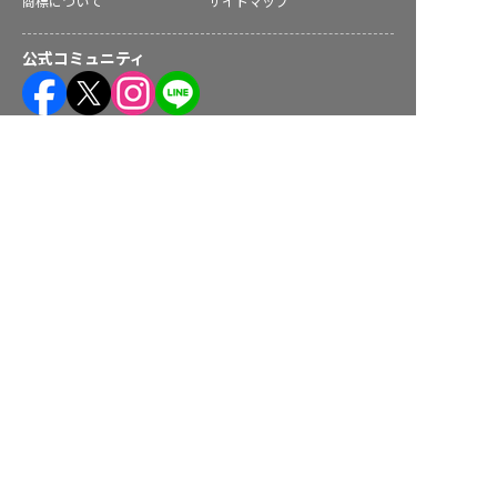
商標について
サイトマップ
公式コミュニティ
株式会社ネクストビート運営サービス
転職サポートに申し込む
無料
保育業界の求職者様向けサービス
保育士バンク！ - 日本最大級。保育士・幼稚園教諭向け転職支
援サイト
保育士バンク！新卒 - 保育士・幼稚園教諭を目指す「学生向
け」就職活動情報サイト
法人様向けサービス
保育士バンク！コネクト - 保育施設向けの業務支援システム
保育士バンク！パレット - 保育施設専門の職員マネジメントツ
ール
保育士バンク！ウェブパック - 保育施設向けホームページ制作
保育士バンク！総研 - 保育園経営や保育の実務に活かせる有益
な情報発信サイト
育児者様向けサービス