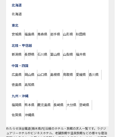
北海道
北海道
東北
宮城県
福島県
青森県
岩手県
山形県
秋田県
北陸・甲信越
新潟県
長野県
石川県
富山県
山梨県
福井県
中国・四国
広島県
岡山県
山口県
島根県
鳥取県
愛媛県
香川県
徳島県
高知県
九州・沖縄
福岡県
熊本県
鹿児島県
長崎県
大分県
宮崎県
佐賀県
沖縄県
わたらせ渓谷鐵道(栃木県内)沿線
のホテル・旅館の求人一覧です。ラグジ
ュアリーホテルやビジネスホテル、老舗旅館や温泉旅館などの様々な宿泊