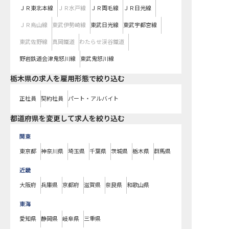
ＪＲ東北本線
ＪＲ水戸線
ＪＲ両毛線
ＪＲ日光線
ＪＲ烏山線
東武伊勢崎線
東武日光線
東武宇都宮線
東武佐野線
真岡鐵道
わたらせ渓谷鐵道
野岩鉄道会津鬼怒川線
東武鬼怒川線
栃木県の求人を雇用形態で絞り込む
正社員
契約社員
パート・アルバイト
都道府県を変更して求人を絞り込む
関東
東京都
神奈川県
埼玉県
千葉県
茨城県
栃木県
群馬県
近畿
大阪府
兵庫県
京都府
滋賀県
奈良県
和歌山県
東海
愛知県
静岡県
岐阜県
三重県