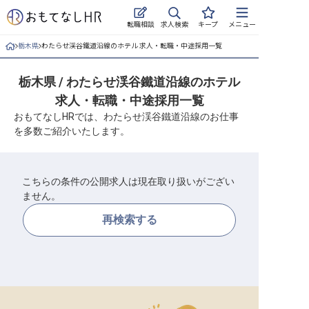
求人検索
転職相談
キープ
メニュー
栃木県
わたらせ渓谷鐵道沿線のホテル 求人・転職・中途採用一覧
ログイン
栃木県 / わたらせ渓谷鐵道沿線のホテル
求人・施設を探す
求人・転職・中途採用一覧
キープした求人
おもてなしHRでは、わたらせ渓谷鐵道沿線のお仕事
を多数ご紹介いたします。
就職・転職 合同説明会
おもてなしHRについて
こちらの条件の公開求人は現在取り扱いがござい
ません。
ご利用の流れ
再検索する
よくある質問
ホテル・宿泊業界情報コラム