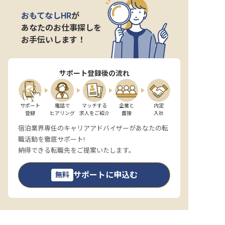
転職サポートに申し込む
無料
おもてなしHR
が
あなたのお仕事探しを
お手伝いします！
採用をお考えの企業様へ
サポート登録後の流れ
サポート

電話で

マッチする

企業と

内定

登録
ヒアリング
求人をご紹介
面接
入社
宿泊業界専任のキャリアアドバイザーがあなたの転
職活動を徹底サポート!
納得できる転職先をご提案いたします。
サポートに申込む
無料