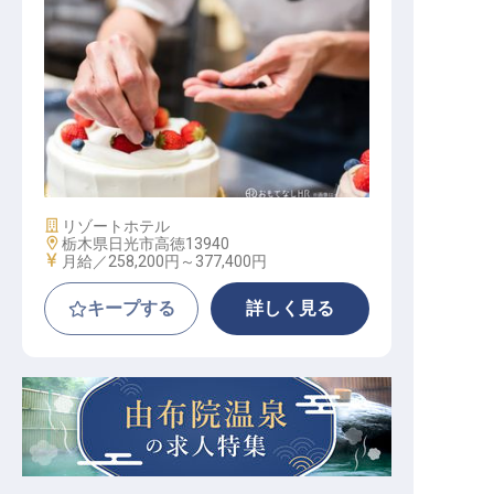
ペストリー
施設業態
リゾートホテル
勤務地
栃木県日光市高徳13940
給与
月給／258,200円～
377,400円
キープする
詳しく見る