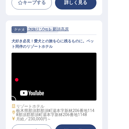
キープする
詳しく見る
リブマックスリゾート 那須高原
正社員
宿泊
フロント
犬好き必見！愛犬との旅を心に残るものに。ペッ
ト同伴のリゾートホテル
フロント｜月給25万円～／那須の静
寂を愉しむ上質な接客／未経験OK
施設業態
リゾートホテル
栃木県那須郡那須町湯本字新林206番地114
勤務地
8那須郡那須町湯本字新林206番地1148
給与
月給／230,000円～