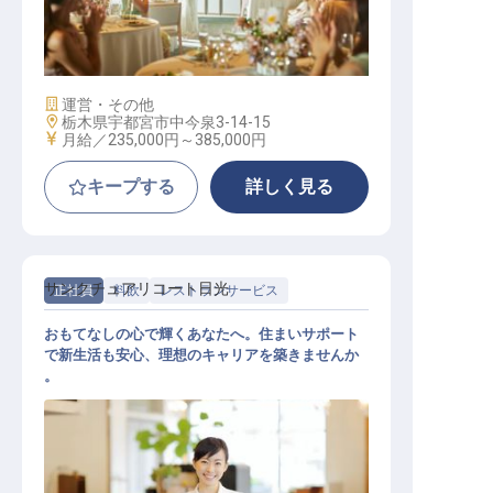
調理スタッフ
施設業態
運営・その他
勤務地
栃木県宇都宮市中今泉3-14-15
給与
月給／235,000円～
385,000円
キープする
詳しく見る
サンクチュアリコート日光
正社員
料飲
レストランサービス
おもてなしの心で輝くあなたへ。住まいサポート
で新生活も安心、理想のキャリアを築きませんか
。