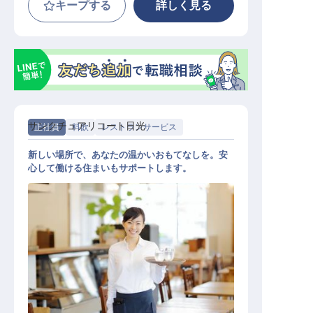
キープする
詳しく見る
サンクチュアリコート日光
正社員
料飲
レストランサービス
新しい場所で、あなたの温かいおもてなしを。安
心して働ける住まいもサポートします。
レストランサービス