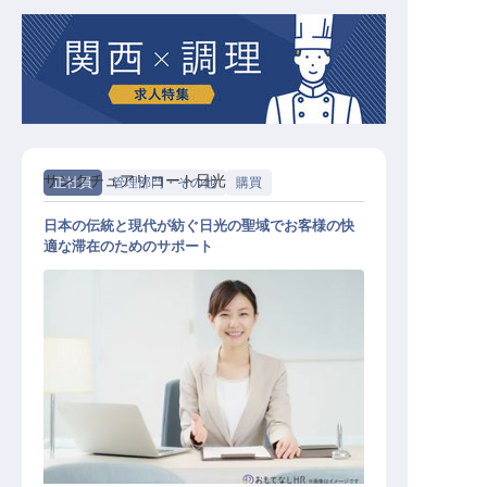
サンクチュアリコート日光
正社員
管理部門・その他
購買
日本の伝統と現代が紡ぐ日光の聖域でお客様の快
適な滞在のためのサポート
材管理部（一般）