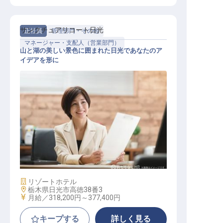
サンクチュアリコート日光
正社員
管理部門・その他
マネージャー・支配人（営業部門）
山と湖の美しい景色に囲まれた日光であなたのア
イデアを形に
企画部（管理職：マネージャー）
施設業態
リゾートホテル
勤務地
栃木県日光市高徳38番3
給与
月給／318,200円～
377,400円
キープする
詳しく見る