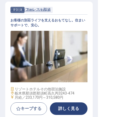
エンゼルフォレスト那須
正社員
宿泊
フロント
お客様の別荘ライフを支えるおもてなし。住まい
サポートで、安心。
別荘地管理フロント職
施設業態
リゾートホテル
その他宿泊施設
勤務地
栃木県那須郡那須町高久丙3243-474
給与
月給／233,170円～
310,580円
キープする
詳しく見る