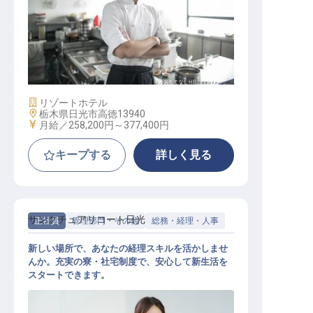
鉄板焼厨房
施設業態
リゾートホテル
勤務地
栃木県日光市高徳13940
給与
月給／258,200円～
377,400円
キープする
詳しく見る
サンクチュアリコート日光
正社員
管理部門・その他
総務・経理・人事
新しい場所で、あなたの経理スキルを活かしませ
んか。充実の寮・社宅制度で、安心して新生活を
スタートできます。