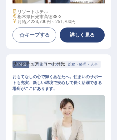
施設業態
リゾートホテル
勤務地
栃木県日光市高徳38-3
給与
月給／233,700円～
251,700円
キープする
詳しく見る
サンクチュアリコート日光
正社員
管理部門・その他
総務・経理・人事
おもてなしの心で輝くあなたへ。住まいのサポー
トも充実、新しい環境で安心して長く活躍できる
場所がここにあります。