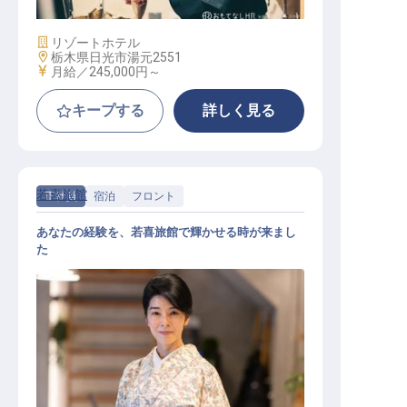
施設業態
リゾートホテル
勤務地
栃木県日光市湯元2551
給与
月給／245,000円～
キープする
詳しく見る
若喜旅館
正社員
宿泊
フロント
あなたの経験を、若喜旅館で輝かせる時が来まし
た
フロントマルチスタッフ