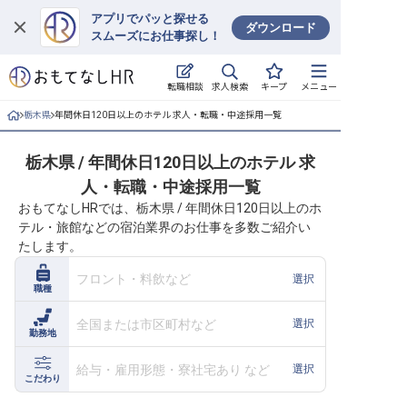
アプリでパッと探せる
ダウンロード
スムーズにお仕事探し！
ログイン
求人検索
転職相談
キープ
メニュー
求人・施設を探す
栃木県
年間休日120日以上のホテル 求人・転職・中途採用一覧
キープした求人
栃木県 / 年間休日120日以上のホテル 求
人・転職・中途採用一覧
就職・転職 合同説明会
おもてなしHRでは、栃木県 / 年間休日120日以上のホ
テル・旅館などの宿泊業界のお仕事を多数ご紹介い
おもてなしHRについて
たします。
ご利用の流れ
フロント・料飲など
選択
職種
よくある質問
全国または市区町村など
選択
勤務地
ホテル・宿泊業界情報コラム
給与・雇用形態・寮社宅あり など
選択
こだわり