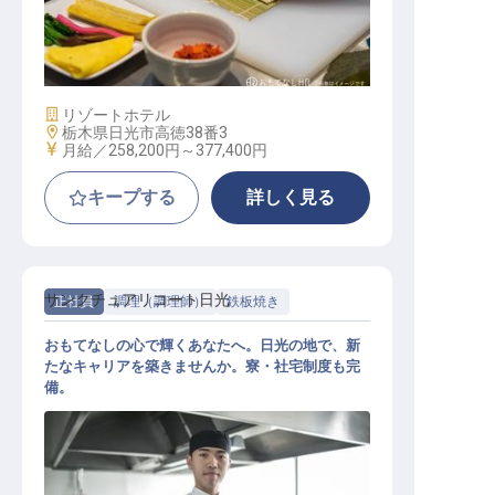
和食調理
施設業態
リゾートホテル
勤務地
栃木県日光市高徳38番3
給与
月給／258,200円～
377,400円
キープする
詳しく見る
サンクチュアリコート日光
正社員
調理（調理師）
鉄板焼き
おもてなしの心で輝くあなたへ。日光の地で、新
たなキャリアを築きませんか。寮・社宅制度も完
備。