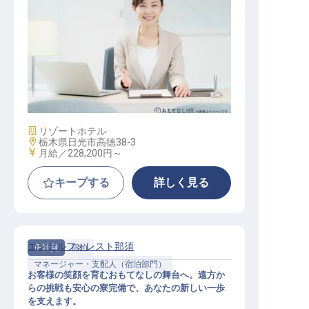
経理（実務経験者）
施設業態
リゾートホテル
勤務地
栃木県日光市高徳38-3
給与
月給／228,200円～
キープする
詳しく見る
エンゼルフォレスト那須
正社員
宿泊
マネージャー・支配人（宿泊部門）
お客様の笑顔を育むおもてなしの舞台へ。遠方か
らの挑戦も安心の寮完備で、あなたの新しい一歩
を支えます。