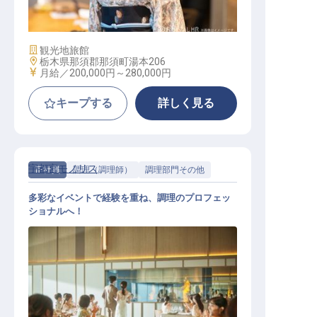
施設業態
観光地旅館
勤務地
栃木県那須郡那須町湯本206
給与
月給／200,000円～
280,000円
キープする
詳しく見る
宇都宮モノリス
正社員
調理（調理師）
調理部門その他
多彩なイベントで経験を重ね、調理のプロフェッ
ショナルへ！