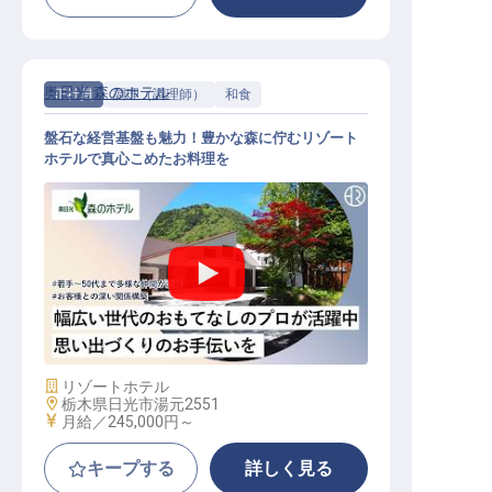
奥日光 森のホテル
正社員
調理（調理師）
和食
盤石な経営基盤も魅力！豊かな森に佇むリゾート
ホテルで真心こめたお料理を
和食調理│年休120日／寮費・水道光
熱費無料の寮あり／残業月15H
施設業態
リゾートホテル
勤務地
栃木県日光市湯元2551
給与
月給／245,000円～
キープする
詳しく見る