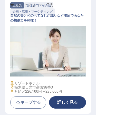
サンクチュアリコート日光
正社員
管理部門・その他
企画・広報・マーケティング
自然の美と和のもてなしが織りなす場所であなた
の想像力を発揮！
企画部（一般）
施設業態
リゾートホテル
勤務地
栃木県日光市高徳38番3
給与
月給／226,100円～
285,600円
キープする
詳しく見る