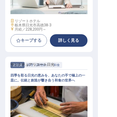
経理（実務経験者）
施設業態
リゾートホテル
勤務地
栃木県日光市高徳38-3
給与
月給／228,200円～
キープする
詳しく見る
サンクチュアリコート日光
正社員
調理（調理師）
和食
四季を彩る日光の恵みを、あなたの手で極上の一
皿に。伝統と創造が響き合う和食の世界へ