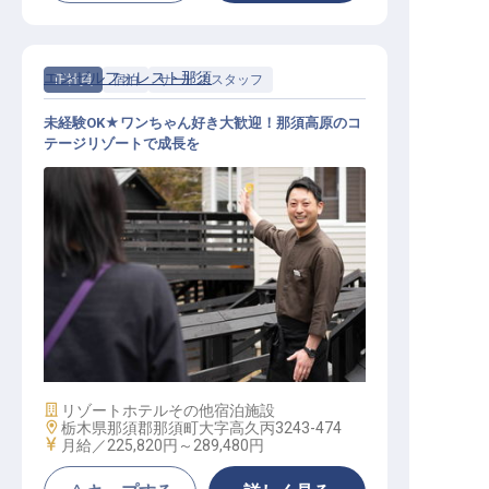
エンゼルフォレスト那須
正社員
宿泊
サービススタッフ
未経験OK★ワンちゃん好き大歓迎！那須高原のコ
テージリゾートで成長を
サービススタッフ│引越補助最大15
万／月給22.5万～／年休120日
施設業態
リゾートホテル
その他宿泊施設
勤務地
栃木県那須郡那須町大字高久丙3243-474
給与
月給／225,820円～
289,480円