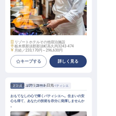
レストラン調理スタッフ
施設業態
リゾートホテル
その他宿泊施設
勤務地
栃木県那須郡那須町高久丙3243-474
給与
月給／233,170円～
296,630円
キープする
詳しく見る
サンクチュアリコート日光
正社員
調理（調理師）
パティシエ
おもてなしの心で輝くパティシエへ。住まいの安
心も得て、あなたの技術を存分に発揮しませんか
。