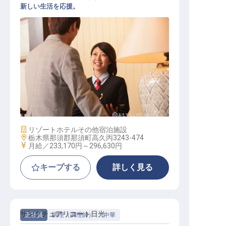
新しい生活を応援。
ホテルスタッフ
施設業態
リゾートホテル
その他宿泊施設
勤務地
栃木県那須郡那須町高久丙3243-474
給与
月給／233,170円～
296,630円
キープする
詳しく見る
サンクチュアリコート日光
正社員
調理（調理師）
中華