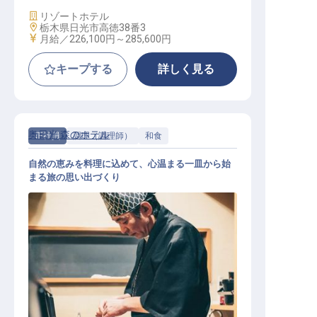
施設業態
リゾートホテル
勤務地
栃木県日光市高徳38番3
給与
月給／226,100円～
285,600円
キープする
詳しく見る
奥日光 森のホテル
正社員
調理（調理師）
和食
自然の恵みを料理に込めて、心温まる一皿から始
まる旅の思い出づくり
和食調理