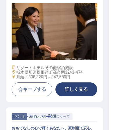
管理職候補_フロント
施設業態
リゾートホテル
その他宿泊施設
勤務地
栃木県那須郡那須町高久丙3243-474
給与
月給／308,320円～
342,580円
キープする
詳しく見る
エンゼルフォレスト那須
正社員
宿泊
サービススタッフ
おもてなしの心で輝くあなたへ。寮制度で安心、