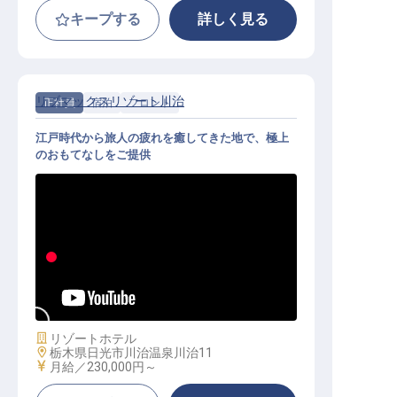
キープする
詳しく見る
リブマックスリゾート川治
正社員
宿泊
フロント
江戸時代から旅人の疲れを癒してきた地で、極上
のおもてなしをご提供
フロント｜月給25万円～／全国展開
の安定基盤／寮全額会社負担
施設業態
リゾートホテル
勤務地
栃木県日光市川治温泉川治11
給与
月給／230,000円～