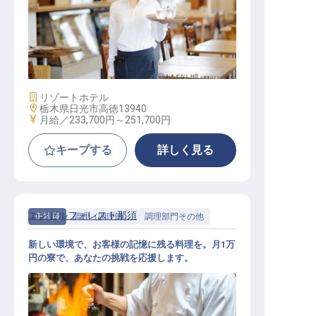
レストランサービス【サンクチュア
リコート日光】
施設業態
リゾートホテル
勤務地
栃木県日光市高徳13940
給与
月給／233,700円～
251,700円
キープする
詳しく見る
エンゼルフォレスト那須
正社員
調理（調理師）
調理部門その他
新しい環境で、お客様の記憶に残る料理を。月1万
円の寮で、あなたの挑戦を応援します。