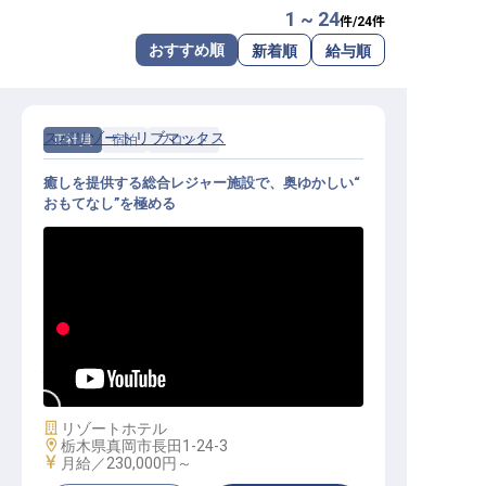
1 ~ 24
件/
24
件
転職サポートに申し込む
無料
おすすめ順
新着順
給与順
採用をお考えの企業様へ
スパリゾートリブマックス
正社員
宿泊
フロント
癒しを提供する総合レジャー施設で、奥ゆかしい“
おもてなし”を極める
フロント職｜月給25万円以上／年間
休日120日／全国展開の安定性
施設業態
リゾートホテル
勤務地
栃木県真岡市長田1-24-3
給与
月給／230,000円～