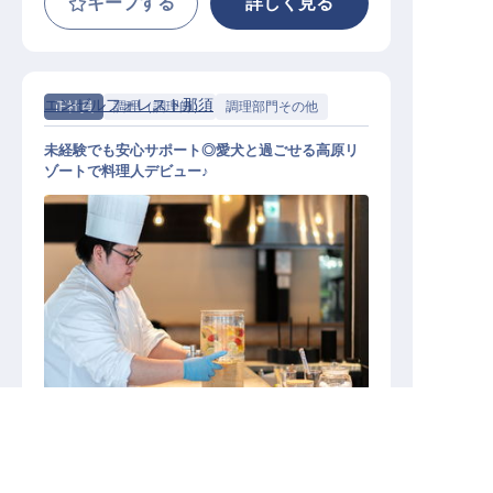
キープする
詳しく見る
エンゼルフォレスト那須
正社員
調理（調理師）
調理部門その他
未経験でも安心サポート◎愛犬と過ごせる高原リ
ゾートで料理人デビュー♪
レストラン調理スタッフ│引越補助
最大15万／未経験OK／年休120日
求人を紹介してもらう
施設業態
リゾートホテル
その他宿泊施設
勤務地
栃木県那須郡那須町大字高久丙3243-474
給与
月給／225,820円～
289,480円