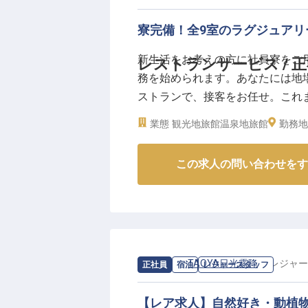
寮完備！全9室のラグジュア
新生活をお考えの方に社員寮をご
レストランサービス / 
務を始められます。あなたには地
ストランで、接客をお任せ。これ
の思い出に残る仕事をしてみませ
業態
観光地旅館
温泉地旅館
勤務地
部あらとうと」。プライベート感
は2022年8月26日時点の情報です
この求人の問い合わせをす
求人情報：
TAOYA日光霧降
の
レジャー
正社員
宿泊
レジャースタッフ
【レア求人】自然好き・動植