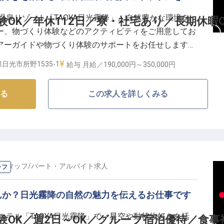
む温泉リゾート「TAOYA日光霧降」。自然豊かな環境を
OK／年休112日／寮・社宅あり／長期休暇O
ー、物づくり体験などのアクティビティをご用意してお
アーガイドや物づくり体験のサポートをお任せします。
日光市所野1535-1
給与
月給／190,000円～
350,000円
ンド統合し、今後も出店計画があるなどますます勢いに
築くチャンス！サポート体制もしっかり整っていますの
る
この求人を詳しくみる
き」という未経験の方もぜひチャレンジを。
スタッフ
/
パート・アルバイト
求人
ッフ
んか？日光霧降の自然の魅力を伝えるお仕事です
トホテル「TAOYA日光霧降」で、星空や動植物好きを活
験OK／週2日～OK／グループ宿泊優待／食事