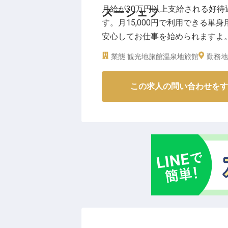
月給が30万円以上支給される好
スーシェフ
す。月15,000円で利用できる
安心してお仕事を始められますよ
料理を提供しているホテルにて、
業態
観光地旅館
温泉地旅館
勤務地
調理に丁寧に向き合あいながら、
人は2022年12月2日時点の情報で
この求人の問い合わせをす