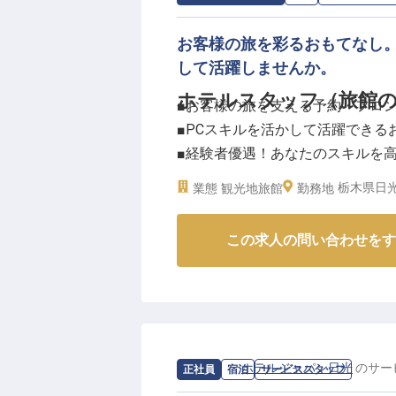
お客様の旅を彩るおもてなし。
して活躍しませんか。
ホテルスタッフ（旅館の
■お客様の旅を支える予約・フロ
■PCスキルを活かして活躍できる
■経験者優遇！あなたのスキルを
■土日祝日を含む週5時間以上から
栃木県日光
業態
観光地旅館
勤務地
ーー【お客様の心に残るおもてな
この求人の問い合わせをす
当旅館では、お客様一人ひとりの
しを大切にしています。予約業務
様々なお問い合わせ対応まで、お
とが私たちの喜びです。
あなたの温かい笑顔と丁寧な対応
い。
求人情報：
ホテルジャパン日光
の
サー
正社員
宿泊
サービススタッフ