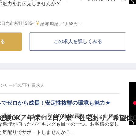
の魅力をお伝えしませんか？
コンセプトに、日常の喧騒から離れ、自然に癒される心
リゾートホテル。現在7施設を展開し、25年2月には
日光市所野1535-1
給与
時給／1,068円～
のドリンク、お夜食などの料金が含まれるオールインク
いなく非日常をお楽しみいただいています。
る
この求人を詳しくみる
！
空ツアーのガイド、物づくり体験のサポートなどをお任
で「やってみたい！」と思った方はぜひご応募を♪
ンサービス
/
正社員
求人
ルでゼロから成長！安定性抜群の環境も魅力★
％OFF
運営する温泉リゾートホテル「TAOYA日光霧降」では、創作メ
験OK／年休112日／寮・社宅あり／希望休O
な料理が揃ったバイキングも目玉の一つ。お客様の楽し
と気配りでサポートしませんか？
ならではの充実環境も整っています！