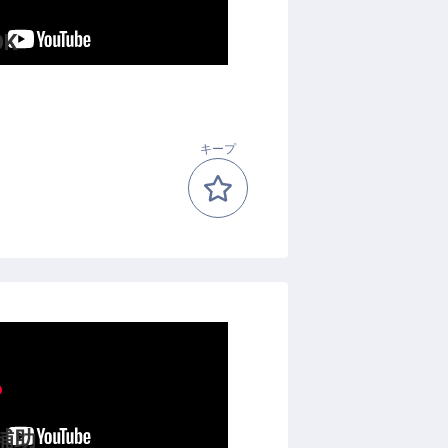
K
キープ
補助