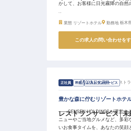
かして、お客様に日光霧降の自然
「ゆったりと、たおやかに。」を
豊かなひと時をご提供している温泉
★学歴・年齢不問！
「TAOYA川治」が開業します。
栃木県
業態
リゾートホテル
勤務地
★WワークOK！
ご夕食時のアルコールやラウンジ
★勤務シフトの相談OK！
ルーシブを採用し、お客様に気負
この求人の問い合わせをす
★希望休の申請OK
★親子やお友達同士でもご応募OK
★ネイルOK＆髪色自由！
あなたには、自然観察ツアーや星
せ。一から丁寧にお教えしますの
求人情報：
TAOYA日光霧降
の
レストラ
正社員
料飲
レストランサービス
★従業員食事補助
豊かな森に佇むリゾートホテ
★売店（物販）、飲料（自販機）10
――GENSEN HOLDINGSが
レストランサービス│未経
★グループ宿泊優待券支給
ニューやご当地グルメなど、多彩
★温泉入り放題
いお食事タイムを、あなたの笑顔
…などなど、勢いのある成長企業