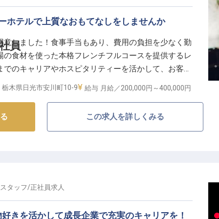
リーホテルで上質なおもてなしをしませんか
用意しました！食事手当もあり、費用の負担を少なく勤
正社員
場の食材を使った本格フレンチフルコースを提供するレ
までのキャリアやホスピタリティーを活かして、お客様
んか？1日限定9組のお客様をお迎えする「日光西町倶楽
栃木県日光市安川町10-9
給与
月給／200,000円～
400,000円
を満喫できる貸切温泉も自慢のホテルです。※この求人
る
この求人を詳しくみる
スタッフ
/
正社員
求人
物好きを活かして成長企業で充実のキャリアを！