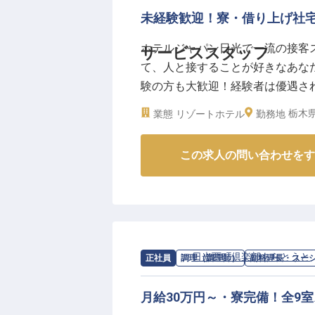
ーー【働きやすさを追求した環境
未経験歓迎！寮・借り上げ社
PCを使った予約管理やお客様との
ホテルジャパン日光で一流の接客
サービススタッフ
かせる環境です。経験者の方はも
て、人と接することが好きなあな
験の方も歓迎いたします。
験の方も大歓迎！経験者は優遇さ
シフト制で土日祝日を含む週5時
げ社宅が完備されているため、遠
います。お客様の笑顔を直接見ら
栃木県
業態
リゾートホテル
勤務地
れる優雅な滞在を提供しましょう。
きる職場です。
※2026年03月06日時点の情報です
この求人の問い合わせをす
求人情報：
日光西町倶楽部あらとうと
正社員
調理（調理師）
副料理長・スー
月給30万円～・寮完備！全9