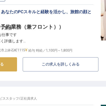
あなたのPCスキルと経験を活かし、旅館の顔と
予約業務（兼フロント））
ント業務
お仕事です
高く評価します
勤務可能です
市上鉢石町1115
給与
時給／1,100円～
1,800円
しを】
る
この求人を詳しくみる
旅が心温まる思い出となるよう、きめ細やかなおもてな
からチェックイン、チェックアウト、そして滞在中の
客様との出会いを大切にし、心地よい時間を提供するこ
で、お客様の旅をより一層素晴らしいものにしてくださ
ビススタッフ
/
正社員
求人