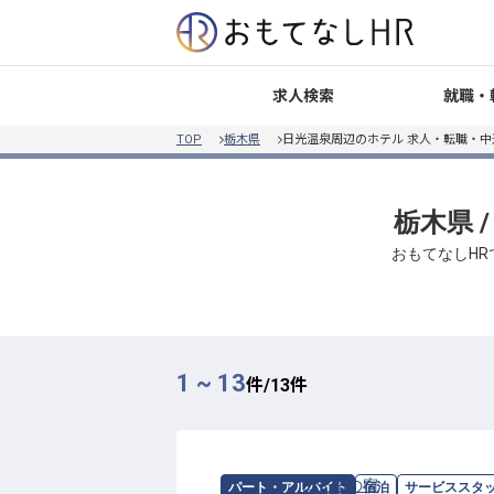
就職・
求人検索
TOP
栃木県
日光温泉周辺のホテル 求人・転職・中
栃木県 
おもてなしH
1 ~ 13
件/
13
件
求人情報：
日光星の宿
の
サービススタ
パート・アルバイト
宿泊
サービススタ