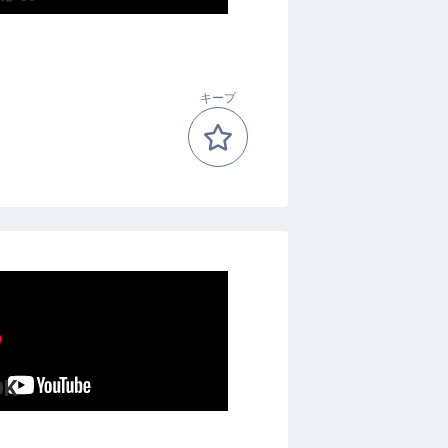
キープ
K