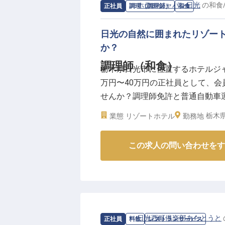
求人情報：
ホテルジャパン日光
の
和食
正社員
調理（調理師）
和食
日光の自然に囲まれたリゾー
か？
調理師（和食）
栃木県日光市に位置するホテルジ
万円〜40万円の正社員として、
せんか？調理師免許と普通自動車
で、リゾートの魅力をさらに高め
栃木県
業態
リゾートホテル
勤務地
日を送りながら、共に素晴らしい
ています。※2024年08月26日時
この求人の問い合わせをす
求人情報：
日光西町倶楽部あらとうと
正社員
料飲
レストランサービス