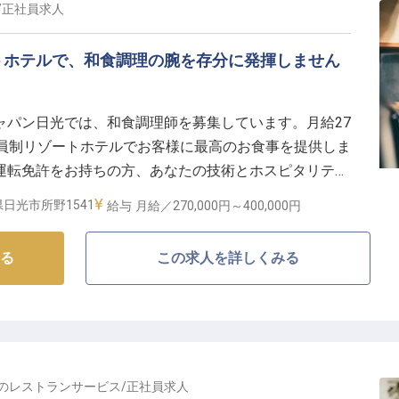
/
正社員
求人
トホテルで、和食調理の腕を存分に発揮しません
ャパン日光では、和食調理師を募集しています。月給27
会員制リゾートホテルでお客様に最高のお食事を提供しま
運転免許をお持ちの方、あなたの技術とホスピタリティ
てください。美しい自然に囲まれた環境で、充実した毎
日光市所野1541
給与
月給／270,000円～
400,000円
ホテルを作り上げましょう。あなたのご応募をお待ちし
点の情報です
る
この求人を詳しくみる
の
レストランサービス
/
正社員
求人