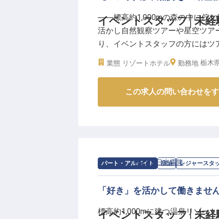
――標高約1,000mの森の中に佇
イベントスタッフ│未経験
活かし自然観察ツアーや星空ツア
り、イベントスタッフの方にはツ
栃木県
業態
リゾートホテル
勤務地
24年11月に湯快リゾートとブラ
乗る成長企業で安定のキャリアを
この求人の問い合わせをす
で、「自然が好き」「動植物が好
▼充実の環境でのびのび成長可能♪
◎月9～10日休み
◎有休の平均取得日数9.5日
◎格安の寮・借り上げ社宅
求人情報：
TAOYA日光霧降
の
レジャー
パート・アルバイト
宿泊
レジャースタ
◎グループ宿泊優待券
◎従業員食事補助 etc.
「好き」を活かして働きませ
標高約1,000mに建つ温泉リゾー
イベントスタッフ│未経
【"TAOYA"について】