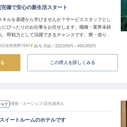
でスキルアップ】
宅完備で安心の新生活スタート
メール・電話対応など、あなたのPCスキルを存分に活
スキルを基礎から学びませんか？サービススタッフとし
ちろん優遇いたしますが、おもてなしの心があれば未経
たにぴったりのお仕事をお任せします。職種・業界未経
れ、即戦力として活躍できるチャンスです。寮・借り上
間以上から勤務可能なので、プライベートとの両立も叶
方からの応募も安心。ホテルジャパン日光で、時間を忘
れるやりがいを感じながら、あなた自身の成長も実感で
日光市所野1541
給与
月給／220,000円～
400,000円
※この求人は2023年8月28日時点の情報です
る
この求人を詳しくみる
の
副料理長・スーシェフ
/
正社員
求人
シェフ
室スイートルームのホテルです