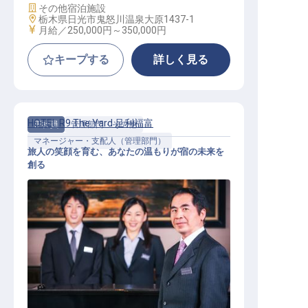
施設業態
その他宿泊施設
勤務地
栃木県日光市鬼怒川温泉大原1437-1
給与
月給／250,000円～
350,000円
キープする
詳しく見る
HOTEL R9 The Yard 足利福富
正社員
管理部門・その他
マネージャー・支配人（管理部門）
旅人の笑顔を育む、あなたの温もりが宿の未来を
創る
【HOTEL R9 The Yard 足利福富】運
営マネージャー