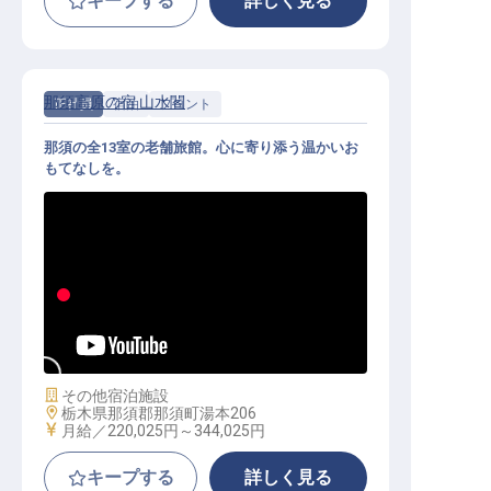
キープする
詳しく見る
那須高原の宿 山水閣
正社員
宿泊
フロント
那須の全13室の老舗旅館。心に寄り添う温かいお
もてなしを。
フロント｜月給22万円〜／年間休日
105日／希望休・連休制度あり
施設業態
その他宿泊施設
勤務地
栃木県那須郡那須町湯本206
給与
月給／220,025円～
344,025円
キープする
詳しく見る