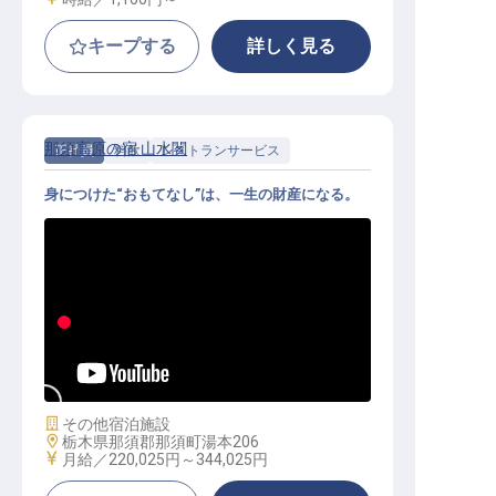
キープする
詳しく見る
那須高原の宿 山水閣
正社員
料飲
レストランサービス
身につけた“おもてなし”は、一生の財産になる。
料飲サービス｜20〜30代活躍中／残
業月平均10h／月給22万円〜・年休1
05日
施設業態
その他宿泊施設
勤務地
栃木県那須郡那須町湯本206
給与
月給／220,025円～
344,025円