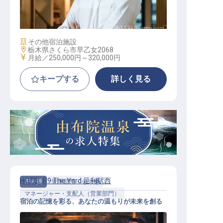
鉄板焼き / 正社員
施設業態
その他宿泊施設
勤務地
栃木県さくら市早乙女2068
給与
月給／250,000円～
320,000円
キープする
詳しく見る
HOTEL R9 The Yard 足利駅西
正社員
管理部門・その他
マネージャー・支配人（営業部門）
宿泊の記憶を彩る、あなたの温もりが未来を創る