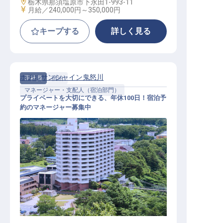
勤務地
栃木県那須塩原市下永田1-993-11
給与
月給／240,000円～
350,000円
キープする
詳しく見る
ホテルサンシャイン鬼怒川
正社員
宿泊
マネージャー・支配人（宿泊部門）
プライベートを大切にできる、年休100日！宿泊予
約のマネージャー募集中
マネージャー・支配人（宿泊部門）
/ 正社員