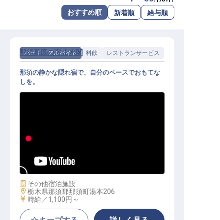
転職サポートに申し込む
おすすめ順
新着順
給与順
無料
採用をお考えの企業様へ
那須高原の宿 山水閣
パート・アルバイト
料飲
レストランサービス
那須の静かな隠れ宿で、自分のペースでおもてな
しを。
料飲サービス｜週2日〜・1日4h〜／
未経験OK／平日・土日のみOK／温
泉入浴無料
施設業態
その他宿泊施設
勤務地
栃木県那須郡那須町湯本206
給与
時給／1,100円～