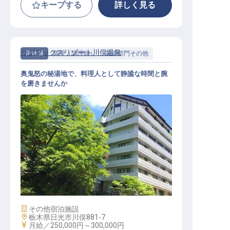
キープする
詳しく見る
リブマックスリゾート川俣温泉
正社員
調理（調理師）
調理部門その他
奥鬼怒の秘湯地で、料理人として静謐な時間と腕
を磨きませんか
調理スタッフ｜月給27万円～30万円
／寮費2万円控除／日光・奥鬼怒の
秘湯／急募
施設業態
その他宿泊施設
勤務地
栃木県日光市川俣881-7
給与
月給／250,000円～
300,000円