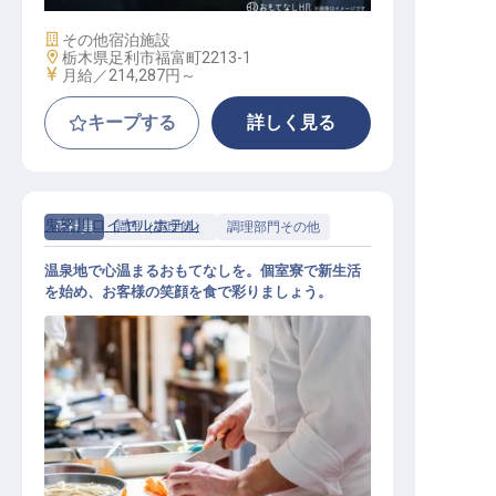
施設業態
その他宿泊施設
勤務地
栃木県足利市福富町2213-1
給与
月給／214,287円～
キープする
詳しく見る
鬼怒川ロイヤルホテル
正社員
調理（調理師）
調理部門その他
温泉地で心温まるおもてなしを。個室寮で新生活
を始め、お客様の笑顔を食で彩りましょう。
調理スタッフ（一般）