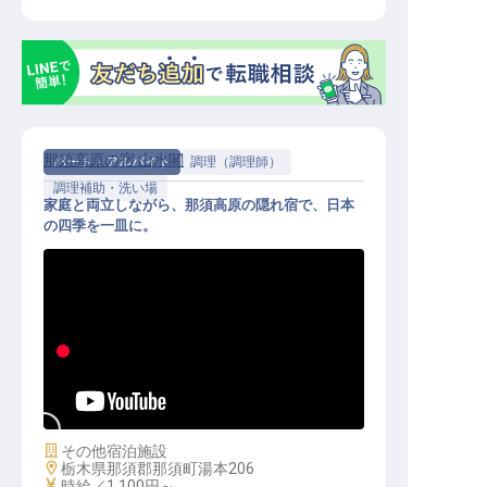
那須高原の宿 山水閣
パート・アルバイト
調理（調理師）
調理補助・洗い場
家庭と両立しながら、那須高原の隠れ宿で、日本
の四季を一皿に。
調理補助｜未経験歓迎／週2〜・1日
3h〜／平日・土日のみOK／温泉入
浴無料
施設業態
その他宿泊施設
勤務地
栃木県那須郡那須町湯本206
給与
時給／1,100円～