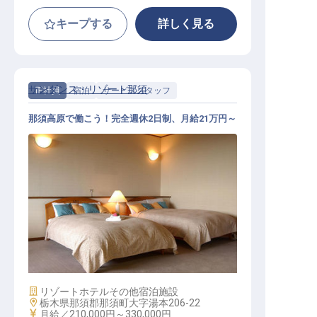
キープする
詳しく見る
サンダンス・リゾート那須
正社員
宿泊
サービススタッフ
那須高原で働こう！完全週休2日制、月給21万円～
サービススタッフ / 正社員
施設業態
リゾートホテル
その他宿泊施設
勤務地
栃木県那須郡那須町大字湯本206-22
給与
月給／210,000円～
330,000円