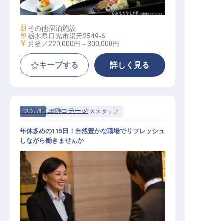
施設業態
その他宿泊施設
勤務地
栃木県日光市湯元2549-6
給与
月給／220,000円～
300,000円
キープする
詳しく見る
TOWAピュアコテージ
正社員
宿泊
サービススタッフ
年休多めの115日！自然豊かな職場でリフレッシュ
しながら働きませんか