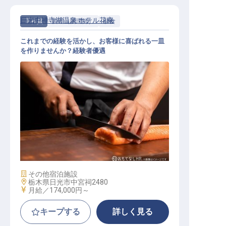
日光中禅寺湖温泉 ホテル花庵
正社員
調理（調理師）
和食
これまでの経験を活かし、お客様に喜ばれる一皿
を作りませんか？経験者優遇
調理スタッフ
施設業態
その他宿泊施設
勤務地
栃木県日光市中宮祠2480
給与
月給／174,000円～
キープする
詳しく見る