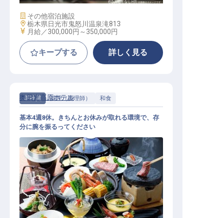
施設業態
その他宿泊施設
勤務地
栃木県日光市鬼怒川温泉滝813
給与
月給／300,000円～
350,000円
キープする
詳しく見る
奥日光高原ホテル
正社員
調理（調理師）
和食
基本4週8休。きちんとお休みが取れる環境で、存
分に腕を振るってください
和食調理【正社員】