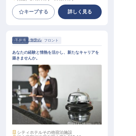
キープする
詳しく見る
乃木温泉ホテル
正社員
宿泊
フロント
あなたの経験と情熱を活かし、新たなキャリアを
築きませんか。
ホテル業務全般（マネージャー候補
）
施設業態
シティホテル
その他宿泊施設