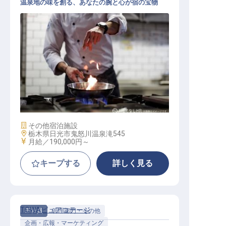
温泉地の味を創る、あなたの腕と心が宿の宝物
調理部門スタッフ
施設業態
その他宿泊施設
勤務地
栃木県日光市鬼怒川温泉滝545
給与
月給／190,000円～
キープする
詳しく見る
TOWAピュアコテージ
正社員
管理部門・その他
企画・広報・マーケティング