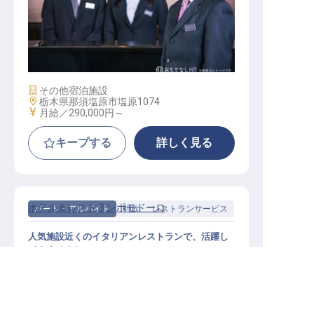
支配人候補
施設業態
その他宿泊施設
勤務地
栃木県那須塩原市塩原1074
給与
月給／290,000円～
キープする
詳しく見る
ホテル＆レストランポモドーロ
パート・アルバイト
料飲
レストランサービス
人気施設近くのイタリアンレストランで、活躍し
てみませんか
栃木県の求人を紹介してもらう