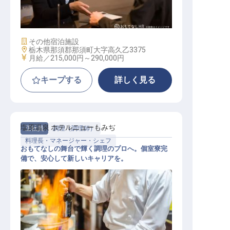
ホテルスタッフ
施設業態
その他宿泊施設
勤務地
栃木県那須郡那須町大字高久乙3375
給与
月給／215,000円～
290,000円
キープする
詳しく見る
塩原温泉 ホテルニューもみぢ
正社員
調理（調理師）
料理長・マネージャー・シェフ
おもてなしの舞台で輝く調理のプロへ。個室寮完
備で、安心して新しいキャリアを。