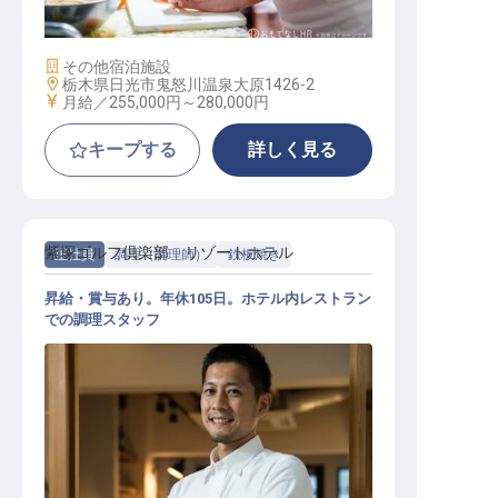
施設業態
その他宿泊施設
勤務地
栃木県日光市鬼怒川温泉大原1426-2
給与
月給／255,000円～
280,000円
キープする
詳しく見る
紫塚ゴルフ倶楽部 リゾートホテル
正社員
調理（調理師）
鉄板焼き
昇給・賞与あり。年休105日。ホテル内レストラン
での調理スタッフ