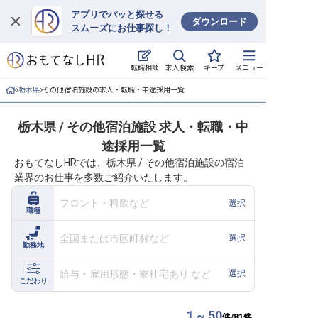
アプリでパッと探せる
ダウンロード
スムーズにお仕事探し！
ログイン
求人検索
転職相談
キープ
メニュー
求人・施設を探す
栃木県
その他宿泊施設の求人・転職・中途採用一覧
キープした求人
栃木県 / その他宿泊施設 求人・転職・中
途採用一覧
就職・転職 合同説明会
おもてなしHRでは、栃木県 / その他宿泊施設の宿泊
業界のお仕事を多数ご紹介いたします。
おもてなしHRについて
フロント・料飲など
選択
職種
ご利用の流れ
全国または市区町村など
選択
勤務地
よくある質問
給与・雇用形態・寮社宅あり など
選択
ホテル・宿泊業界情報コラム
こだわり
1 ~ 50
件/
81
件