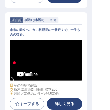
那須高原の宿 山水閣
正社員
調理（調理師）
和食
未来の独立へ、今。料理長の一番近くで、一生も
のの技を。
和食調理｜20代活躍中／業界未経験
OK／希望休・連休可
施設業態
その他宿泊施設
勤務地
栃木県那須郡那須町湯本206
給与
月給／250,025円～
344,025円
キープする
詳しく見る