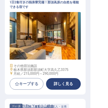
1日2食付きの独身寮完備！那須高原の自然を堪能
できる宿です
セールス・マーケ
施設業態
その他宿泊施設
勤務地
栃木県那須郡那須町大字高久乙3375
給与
月給／215,000円～
290,000円
キープする
詳しく見る
HOTEL R9 The Yard 小山横倉
正社員
宿泊
支配人・副支配人・女将