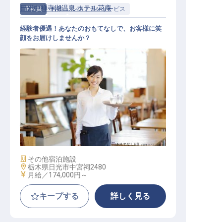
日光中禅寺湖温泉 ホテル花庵
正社員
料飲
レストランサービス
経験者優遇！あなたのおもてなしで、お客様に笑
顔をお届けしませんか？
料飲スタッフ
施設業態
その他宿泊施設
勤務地
栃木県日光市中宮祠2480
給与
月給／174,000円～
キープする
詳しく見る