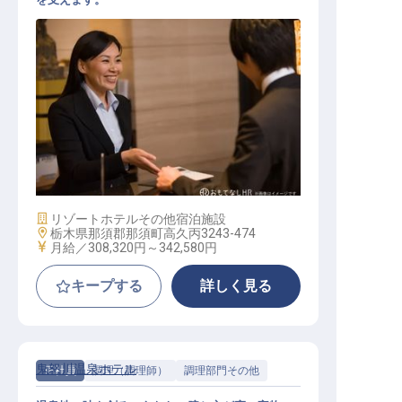
管理職候補_フロント
施設業態
リゾートホテル
その他宿泊施設
勤務地
栃木県那須郡那須町高久丙3243-474
給与
月給／308,320円～
342,580円
キープする
詳しく見る
鬼怒川温泉ホテル
正社員
調理（調理師）
調理部門その他