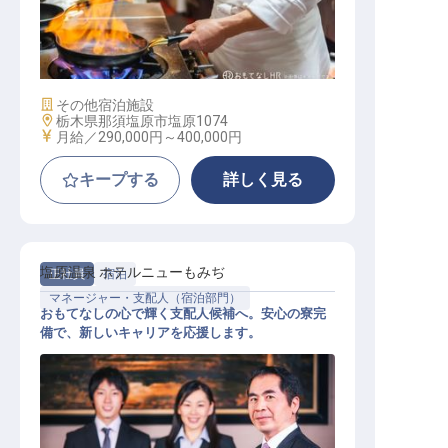
調理スタッフ（調理長候補）
施設業態
その他宿泊施設
勤務地
栃木県那須塩原市塩原1074
給与
月給／290,000円～
400,000円
キープする
詳しく見る
塩原温泉 ホテルニューもみぢ
正社員
宿泊
マネージャー・支配人（宿泊部門）
おもてなしの心で輝く支配人候補へ。安心の寮完
備で、新しいキャリアを応援します。