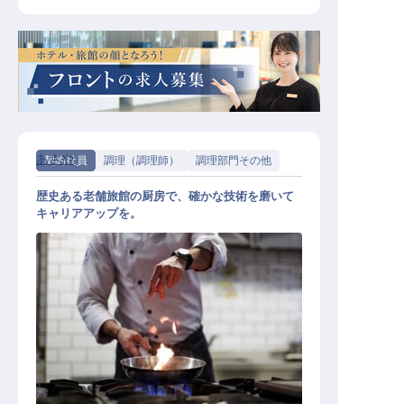
あさや
契約社員
調理（調理師）
調理部門その他
歴史ある老舗旅館の厨房で、確かな技術を磨いて
キャリアアップを。
調理