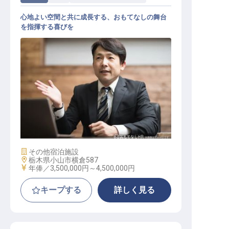
心地よい空間と共に成長する、おもてなしの舞台
を指揮する喜びを
ホテル運営責任者
施設業態
その他宿泊施設
勤務地
栃木県小山市横倉587
給与
年俸／3,500,000円～
4,500,000円
キープする
詳しく見る