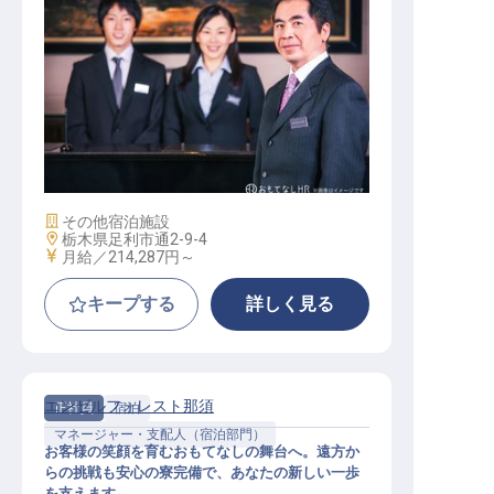
【HOTEL R9 The Yard 足利駅西】運
営マネージャー
施設業態
その他宿泊施設
勤務地
栃木県足利市通2-9-4
給与
月給／214,287円～
キープする
詳しく見る
エンゼルフォレスト那須
正社員
宿泊
マネージャー・支配人（宿泊部門）
お客様の笑顔を育むおもてなしの舞台へ。遠方か
らの挑戦も安心の寮完備で、あなたの新しい一歩
を支えます。