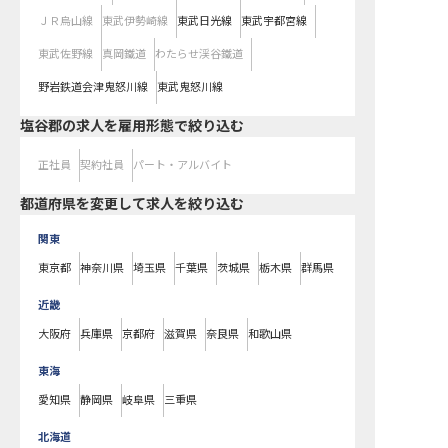
ＪＲ烏山線
東武伊勢崎線
東武日光線
東武宇都宮線
東武佐野線
真岡鐵道
わたらせ渓谷鐵道
野岩鉄道会津鬼怒川線
東武鬼怒川線
塩谷郡の求人を雇用形態で絞り込む
正社員
契約社員
パート・アルバイト
都道府県を変更して求人を絞り込む
関東
東京都
神奈川県
埼玉県
千葉県
茨城県
栃木県
群馬県
近畿
大阪府
兵庫県
京都府
滋賀県
奈良県
和歌山県
東海
愛知県
静岡県
岐阜県
三重県
北海道