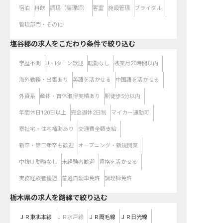
宿泊
料飲
調理（調理師）
客室
施設管理
ブライダル
管理部門・その他
塩谷郡の求人をこだわり条件で絞り込む
学歴不問
U・Iターン歓迎
転勤なし
残業月20時間以内
海外勤務・出張あり
英語を活かせる
中国語を活かせる
外資系
産休・育休取得実績あり
駅徒歩5分以内
年間休日120日以上
完全週休2日制
マイカー通勤可
寮社宅・住宅補助あり
交通費全額支給
新卒・第二新卒も歓迎
オープニング・新規開業
中抜け勤務なし
未経験者歓迎
資格を活かせる
実務経験者優遇
普通自動車免許
調理師免許
栃木県
の求人を路線で絞り込む
ＪＲ東北本線
ＪＲ水戸線
ＪＲ両毛線
ＪＲ日光線