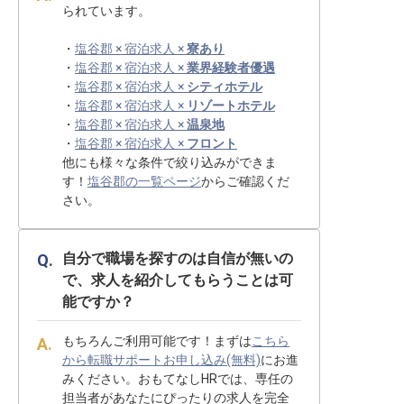
られています。
・
塩谷郡 × 宿泊求人 ×
寮あり
・
塩谷郡 × 宿泊求人 ×
業界経験者優遇
・
塩谷郡 × 宿泊求人 ×
シティホテル
・
塩谷郡 × 宿泊求人 ×
リゾートホテル
・
塩谷郡 × 宿泊求人 ×
温泉地
・
塩谷郡 × 宿泊求人 ×
フロント
他にも様々な条件で絞り込みができま
す！
塩谷郡の一覧ページ
からご確認くだ
さい。
自分で職場を探すのは自信が無いの
で、求人を紹介してもらうことは可
能ですか？
もちろんご利用可能です！まずは
こちら
から転職サポートお申し込み(無料)
にお進
みください。おもてなしHRでは、専任の
担当者があなたにぴったりの求人を完全