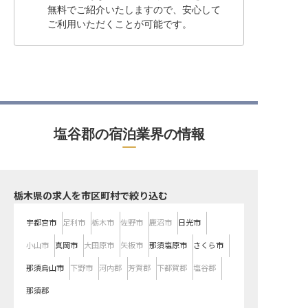
無料でご紹介いたしますので、安心して
ご利用いただくことが可能です。
塩谷郡の宿泊業界の情報
栃木県の求人を市区町村で絞り込む
宇都宮市
足利市
栃木市
佐野市
鹿沼市
日光市
小山市
真岡市
大田原市
矢板市
那須塩原市
さくら市
那須烏山市
下野市
河内郡
芳賀郡
下都賀郡
塩谷郡
那須郡