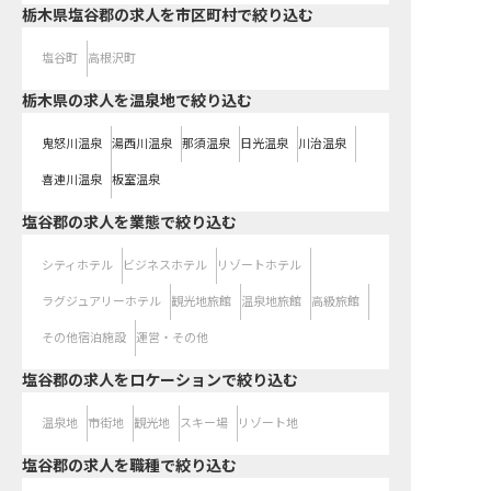
栃木県塩谷郡の求人を市区町村で絞り込む
塩谷町
高根沢町
栃木県の求人を温泉地で絞り込む
鬼怒川温泉
湯西川温泉
那須温泉
日光温泉
川治温泉
喜連川温泉
板室温泉
塩谷郡の求人を業態で絞り込む
シティホテル
ビジネスホテル
リゾートホテル
ラグジュアリーホテル
観光地旅館
温泉地旅館
高級旅館
その他宿泊施設
運営・その他
塩谷郡の求人をロケーションで絞り込む
温泉地
市街地
観光地
スキー場
リゾート地
塩谷郡の求人を職種で絞り込む