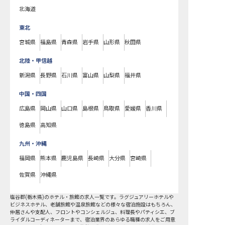
北海道
東北
宮城県
福島県
青森県
岩手県
山形県
秋田県
北陸・甲信越
新潟県
長野県
石川県
富山県
山梨県
福井県
中国・四国
広島県
岡山県
山口県
島根県
鳥取県
愛媛県
香川県
徳島県
高知県
九州・沖縄
福岡県
熊本県
鹿児島県
長崎県
大分県
宮崎県
佐賀県
沖縄県
塩谷郡
(
栃木県
)のホテル・旅館の求人一覧です。ラグジュアリーホテルや
ビジネスホテル、老舗旅館や温泉旅館などの様々な宿泊施設はもちろん、
仲居さんや支配人、フロントやコンシェルジュ、料理長やパティシエ、ブ
ライダルコーディネーターまで、宿泊業界のあらゆる職種の求人をご用意