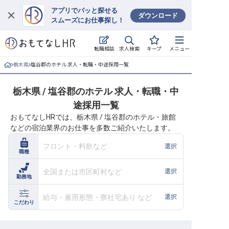
アプリでパッと探せる
ダウンロード
スムーズにお仕事探し！
ログイン
求人検索
転職相談
キープ
メニュー
求人・施設を探す
栃木県
塩谷郡のホテル 求人・転職・中途採用一覧
キープした求人
栃木県 / 塩谷郡のホテル 求人・転職・中
途採用一覧
就職・転職 合同説明会
おもてなしHRでは、栃木県 / 塩谷郡のホテル・旅館
などの宿泊業界のお仕事を多数ご紹介いたします。
おもてなしHRについて
フロント・料飲など
選択
職種
ご利用の流れ
全国または市区町村など
選択
勤務地
よくある質問
給与・雇用形態・寮社宅あり など
選択
ホテル・宿泊業界情報コラム
こだわり