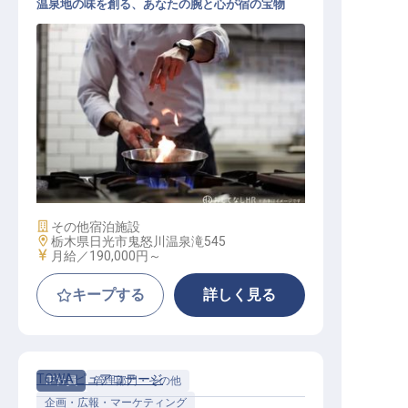
温泉地の味を創る、あなたの腕と心が宿の宝物
調理部門スタッフ
施設業態
その他宿泊施設
勤務地
栃木県日光市鬼怒川温泉滝545
給与
月給／190,000円～
キープする
詳しく見る
TOWAピュアコテージ
正社員
管理部門・その他
企画・広報・マーケティング