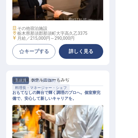
ホテルスタッフ
施設業態
その他宿泊施設
勤務地
栃木県那須郡那須町大字高久乙3375
給与
月給／215,000円～
290,000円
キープする
詳しく見る
塩原温泉 ホテルニューもみぢ
正社員
調理（調理師）
料理長・マネージャー・シェフ
おもてなしの舞台で輝く調理のプロへ。個室寮完
備で、安心して新しいキャリアを。