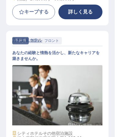
キープする
詳しく見る
乃木温泉ホテル
正社員
宿泊
フロント
あなたの経験と情熱を活かし、新たなキャリアを
築きませんか。
ホテル業務全般（マネージャー候補
）
施設業態
シティホテル
その他宿泊施設