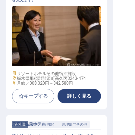
管理職候補_フロント
施設業態
リゾートホテル
その他宿泊施設
勤務地
栃木県那須郡那須町高久丙3243-474
給与
月給／308,320円～
342,580円
キープする
詳しく見る
鬼怒川温泉ホテル
正社員
調理（調理師）
調理部門その他