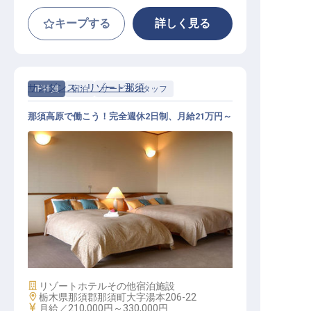
キープする
詳しく見る
サンダンス・リゾート那須
正社員
宿泊
サービススタッフ
那須高原で働こう！完全週休2日制、月給21万円～
サービススタッフ / 正社員
施設業態
リゾートホテル
その他宿泊施設
勤務地
栃木県那須郡那須町大字湯本206-22
給与
月給／210,000円～
330,000円