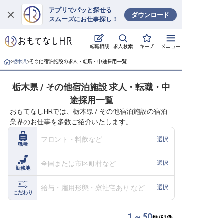
アプリでパッと探せる
ダウンロード
スムーズにお仕事探し！
ログイン
求人検索
転職相談
キープ
メニュー
求人・施設を探す
栃木県
その他宿泊施設の求人・転職・中途採用一覧
キープした求人
栃木県 / その他宿泊施設 求人・転職・中
途採用一覧
就職・転職 合同説明会
おもてなしHRでは、栃木県 / その他宿泊施設の宿泊
業界のお仕事を多数ご紹介いたします。
おもてなしHRについて
フロント・料飲など
選択
職種
ご利用の流れ
全国または市区町村など
選択
勤務地
よくある質問
給与・雇用形態・寮社宅あり など
選択
ホテル・宿泊業界情報コラム
こだわり
1 ~ 50
件/
81
件