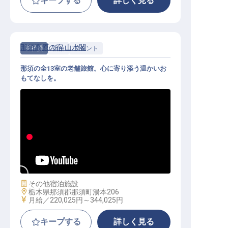
キープする
詳しく見る
那須高原の宿 山水閣
正社員
宿泊
フロント
那須の全13室の老舗旅館。心に寄り添う温かいお
もてなしを。
フロント｜月給22万円〜／年間休日
105日／希望休・連休制度あり
施設業態
その他宿泊施設
勤務地
栃木県那須郡那須町湯本206
給与
月給／220,025円～
344,025円
キープする
詳しく見る