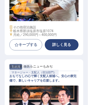
調理スタッフ（調理長候補）
施設業態
その他宿泊施設
勤務地
栃木県那須塩原市塩原1074
給与
月給／290,000円～
400,000円
キープする
詳しく見る
塩原温泉 ホテルニューもみぢ
正社員
宿泊
マネージャー・支配人（宿泊部門）
おもてなしの心で輝く支配人候補へ。安心の寮完
備で、新しいキャリアを応援します。