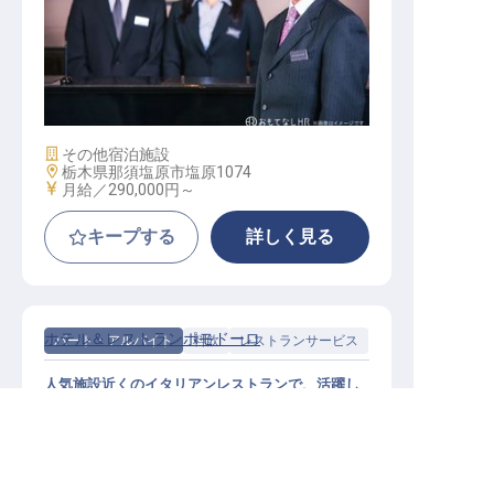
支配人候補
施設業態
その他宿泊施設
勤務地
栃木県那須塩原市塩原1074
給与
月給／290,000円～
キープする
詳しく見る
ホテル＆レストランポモドーロ
パート・アルバイト
料飲
レストランサービス
人気施設近くのイタリアンレストランで、活躍し
てみませんか
栃木県の求人を紹介してもらう