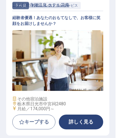
日光中禅寺湖温泉 ホテル花庵
正社員
料飲
レストランサービス
経験者優遇！あなたのおもてなしで、お客様に笑
顔をお届けしませんか？
料飲スタッフ
施設業態
その他宿泊施設
勤務地
栃木県日光市中宮祠2480
給与
月給／174,000円～
キープする
詳しく見る