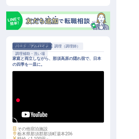
那須高原の宿 山水閣
パート・アルバイト
調理（調理師）
調理補助・洗い場
家庭と両立しながら、那須高原の隠れ宿で、日本
の四季を一皿に。
調理補助｜未経験歓迎／週2〜・1日
3h〜／平日・土日のみOK／温泉入
浴無料
施設業態
その他宿泊施設
勤務地
栃木県那須郡那須町湯本206
給与
時給／1,100円～