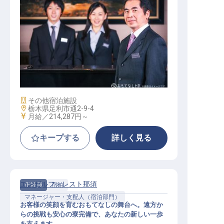
【HOTEL R9 The Yard 足利駅西】運
営マネージャー
施設業態
その他宿泊施設
勤務地
栃木県足利市通2-9-4
給与
月給／214,287円～
キープする
詳しく見る
エンゼルフォレスト那須
正社員
宿泊
マネージャー・支配人（宿泊部門）
お客様の笑顔を育むおもてなしの舞台へ。遠方か
らの挑戦も安心の寮完備で、あなたの新しい一歩
を支えます。