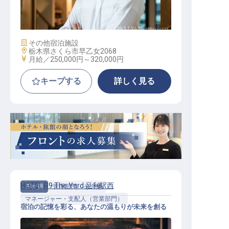
鉄板焼き / 正社員
施設業態
その他宿泊施設
勤務地
栃木県さくら市早乙女2068
給与
月給／250,000円～
320,000円
キープする
詳しく見る
HOTEL R9 The Yard 足利駅西
正社員
管理部門・その他
マネージャー・支配人（営業部門）
宿泊の記憶を彩る、あなたの温もりが未来を創る