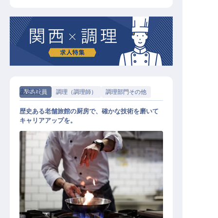
あさや
契約社員
調理（調理師）
調理部門その他
歴史ある老舗旅館の厨房で、確かな技術を磨いて
キャリアアップを。
調理