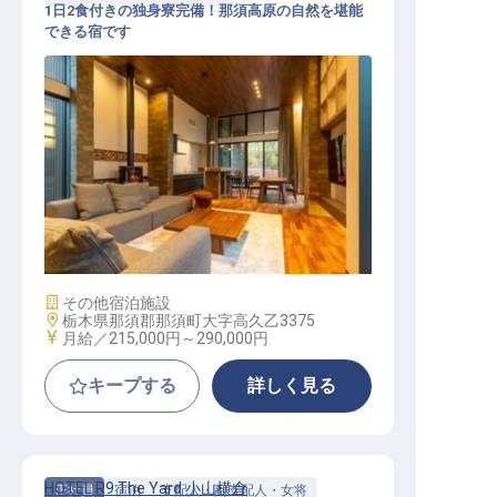
1日2食付きの独身寮完備！那須高原の自然を堪能
できる宿です
セールス・マーケ
施設業態
その他宿泊施設
勤務地
栃木県那須郡那須町大字高久乙3375
給与
月給／215,000円～
290,000円
キープする
詳しく見る
HOTEL R9 The Yard 小山横倉
正社員
宿泊
支配人・副支配人・女将