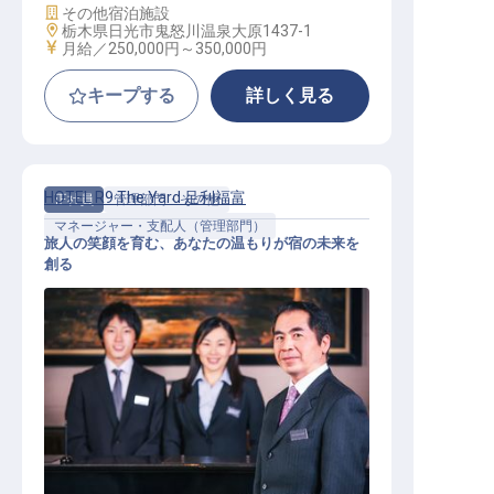
施設業態
その他宿泊施設
勤務地
栃木県日光市鬼怒川温泉大原1437-1
給与
月給／250,000円～
350,000円
キープする
詳しく見る
HOTEL R9 The Yard 足利福富
正社員
管理部門・その他
マネージャー・支配人（管理部門）
旅人の笑顔を育む、あなたの温もりが宿の未来を
創る
【HOTEL R9 The Yard 足利福富】運
営マネージャー