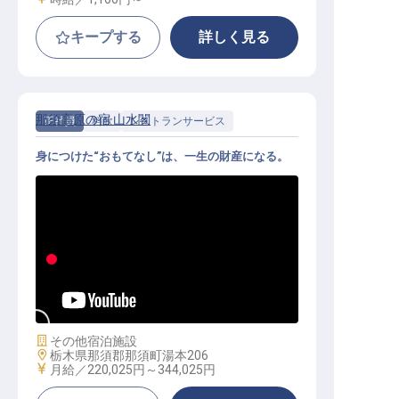
キープする
詳しく見る
那須高原の宿 山水閣
正社員
料飲
レストランサービス
身につけた“おもてなし”は、一生の財産になる。
料飲サービス｜20〜30代活躍中／残
業月平均10h／月給22万円〜・年休1
05日
施設業態
その他宿泊施設
勤務地
栃木県那須郡那須町湯本206
給与
月給／220,025円～
344,025円