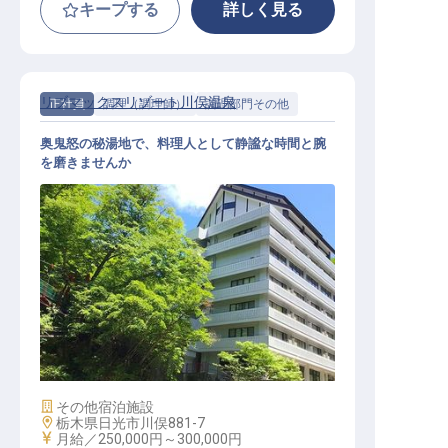
キープする
詳しく見る
リブマックスリゾート川俣温泉
正社員
調理（調理師）
調理部門その他
奥鬼怒の秘湯地で、料理人として静謐な時間と腕
を磨きませんか
調理スタッフ｜月給27万円～30万円
／寮費2万円控除／日光・奥鬼怒の
秘湯／急募
施設業態
その他宿泊施設
勤務地
栃木県日光市川俣881-7
給与
月給／250,000円～
300,000円