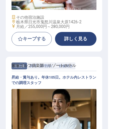
施設業態
その他宿泊施設
勤務地
栃木県日光市鬼怒川温泉大原1426-2
給与
月給／255,000円～
280,000円
キープする
詳しく見る
紫塚ゴルフ倶楽部 リゾートホテル
正社員
調理（調理師）
鉄板焼き
昇給・賞与あり。年休105日。ホテル内レストラン
での調理スタッフ