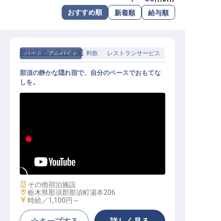
転職サポートに申し込む
おすすめ順
新着順
給与順
無料
採用をお考えの企業様へ
那須高原の宿 山水閣
パート・アルバイト
料飲
レストランサービス
那須の静かな隠れ宿で、自分のペースでおもてな
しを。
料飲サービス｜週2日〜・1日4h〜／
未経験OK／平日・土日のみOK／温
泉入浴無料
施設業態
その他宿泊施設
勤務地
栃木県那須郡那須町湯本206
給与
時給／1,100円～