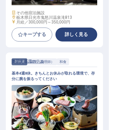
施設業態
その他宿泊施設
勤務地
栃木県日光市鬼怒川温泉滝813
給与
月給／300,000円～
350,000円
キープする
詳しく見る
奥日光高原ホテル
正社員
調理（調理師）
和食
基本4週8休。きちんとお休みが取れる環境で、存
分に腕を振るってください
和食調理【正社員】