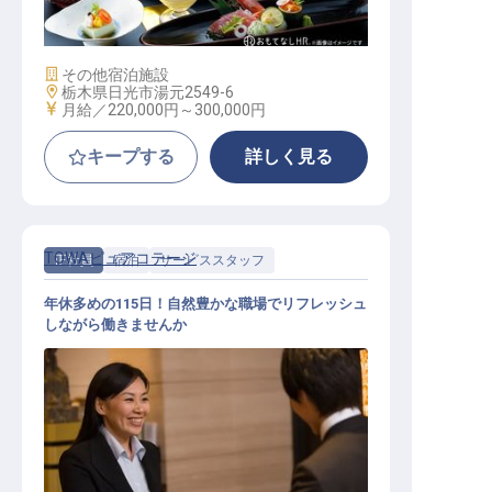
施設業態
その他宿泊施設
勤務地
栃木県日光市湯元2549-6
給与
月給／220,000円～
300,000円
キープする
詳しく見る
TOWAピュアコテージ
正社員
宿泊
サービススタッフ
年休多めの115日！自然豊かな職場でリフレッシュ
しながら働きませんか