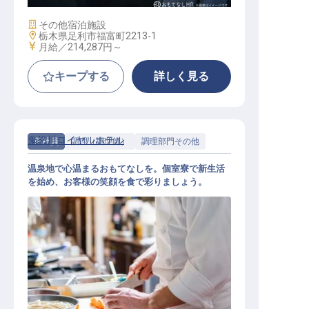
施設業態
その他宿泊施設
勤務地
栃木県足利市福富町2213-1
給与
月給／214,287円～
キープする
詳しく見る
鬼怒川ロイヤルホテル
正社員
調理（調理師）
調理部門その他
温泉地で心温まるおもてなしを。個室寮で新生活
を始め、お客様の笑顔を食で彩りましょう。
調理スタッフ（一般）