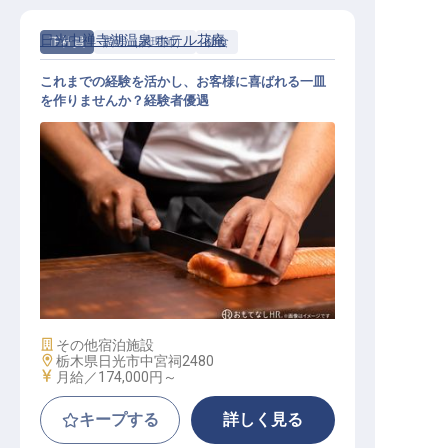
日光中禅寺湖温泉 ホテル花庵
正社員
調理（調理師）
和食
これまでの経験を活かし、お客様に喜ばれる一皿
を作りませんか？経験者優遇
調理スタッフ
施設業態
その他宿泊施設
勤務地
栃木県日光市中宮祠2480
給与
月給／174,000円～
キープする
詳しく見る