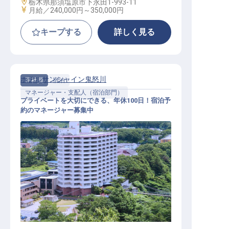
勤務地
栃木県那須塩原市下永田1-993-11
給与
月給／240,000円～
350,000円
キープする
詳しく見る
ホテルサンシャイン鬼怒川
正社員
宿泊
マネージャー・支配人（宿泊部門）
プライベートを大切にできる、年休100日！宿泊予
約のマネージャー募集中
マネージャー・支配人（宿泊部門）
/ 正社員