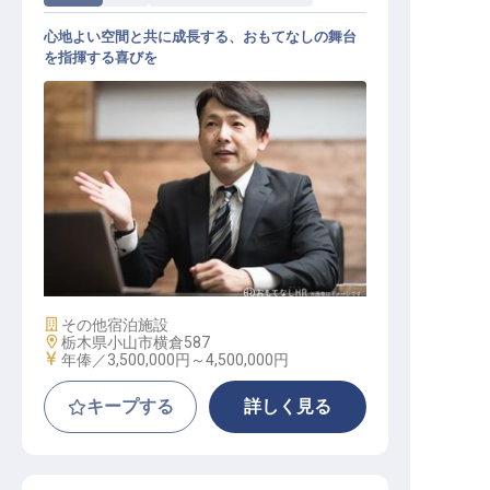
心地よい空間と共に成長する、おもてなしの舞台
を指揮する喜びを
ホテル運営責任者
施設業態
その他宿泊施設
勤務地
栃木県小山市横倉587
給与
年俸／3,500,000円～
4,500,000円
キープする
詳しく見る