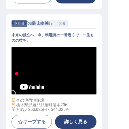
那須高原の宿 山水閣
正社員
調理（調理師）
和食
未来の独立へ、今。料理長の一番近くで、一生も
のの技を。
和食調理｜20代活躍中／業界未経験
OK／希望休・連休可
施設業態
その他宿泊施設
勤務地
栃木県那須郡那須町湯本206
給与
月給／250,025円～
344,025円
キープする
詳しく見る