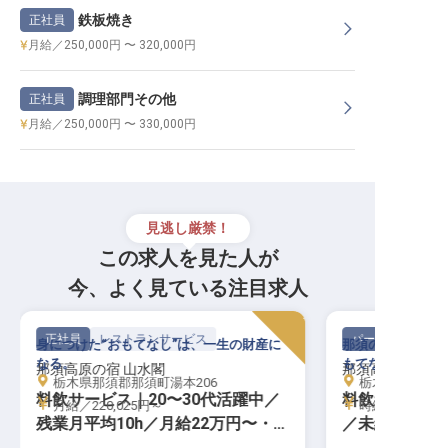
鉄板焼き
正社員
月給／250,000円 〜 320,000円
調理部門その他
正社員
月給／250,000円 〜 330,000円
見逃し厳禁！
この求人を見た人が
今、よく見ている注目求人
正社員
レストランサービス
パート・アルバイ
身につけた“おもてなし”は、一生の財産に
那須の静かな隠れ
なる。
もてなしを。
那須高原の宿 山水閣
那須高原の宿 山
栃木県那須郡那須町湯本206
栃木県那須郡那
料飲サービス｜20〜30代活躍中／
料飲サービス｜
月給／220,025円～
時給／1,100円
残業月平均10h／月給22万円〜・年
／未経験OK／
休105日
温泉入浴無料