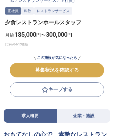
飲
/
レストランサービス
/
正社員
）
転職サポートに申し込む
無料
正社員
料飲
レストランサービス
夕食レストランホールスタッフ
採用をお考えの企業様へ
185,000
300,000
月給
円〜
円
この施設が気になったら
募集状況を確認する
キープする
求人概要
企業・施設
おもてなしの心で、素敵なレストラン