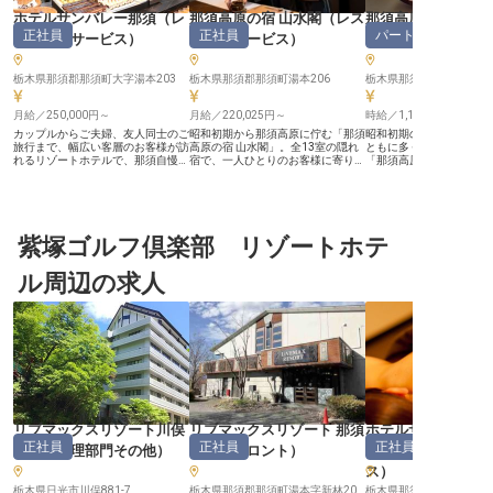
ホテルサンバレー那須
（
レ
那須高原の宿 山水閣
（
レス
那須高原の宿 山水
正社員
正社員
パート・アルバイ
ストランサービス
）
トランサービス
）
トランサービス
栃木県那須郡那須町大字湯本203
栃木県那須郡那須町湯本206
栃木県那須郡那須町湯本2
月給／250,000円～
月給／220,025円～
時給／1,100円～
カップルからご夫婦、友人同士のご
昭和初期から那須高原に佇む「那須
昭和初期の創業以来、那
旅行まで、幅広い客層のお客様が訪
高原の宿 山水閣」。全13室の隠れ
ともに多くのお客様を迎
れるリゾートホテルで、那須自慢の
宿で、一人ひとりのお客様に寄り添
「那須高原の宿 山水閣」
食材・お料理を提供しませんか。業
う日本の伝統あるおもてなしを大切
で、一人ひとりの心に寄
界の経験は問いませんが、これまで
にしています。今、そのおもてなし
なおもてなしを大切にし
の社会人経験を活かして、お客様に
を担うのは、20～30代の若手メン
＜働きやすい職場環境＞ 
喜ばれる接客を身につけたい方を歓
バーが中心です。 《業界屈指の待
～・1日4h～勤務OK！
迎します。 3カ所のバイキング会場
遇で、一流のおもてなしを学ぶ》
のみ、午前・午後のみもO
（和食「スカイホール」、洋食「森
紫塚ゴルフ倶楽部 リゾートホテ
★正しい敬語、洗練された立ち居振
後は天然温泉に無料で入
のテーブル」、中華「万里」）での
る舞い、和食や地酒の知識——上質
の終わりに疲れを癒せます
ホールサービスが中心。テーブルへ
な空間で一流の接客が身につきます
種・業界未経験OK。わか
ル周辺の求人
のご案内から、お料理・ドリンクの
★お食事の提供だけでなく、お出迎
とは気軽に聞ける環境 料飲サービ
補充、フロント業務や客室清掃など
えやお部屋へのご案内まで担当。旅
スは、お食事の提供のほ
幅広い業務にも携わり、働きながら
館全体のサービススキルが磨けるの
へのご案内やお出迎え・
キャリアの幅を広げられます。（施
は、少人数の当館ならでは ★月給
担当します。ひとつのス
設内運搬業務があるため、普通自動
22万円以上＋賞与年2回で安定収
なく、旅館全体のサービ
車運転免許が必要です） 月給25万
入。年間休日105日・残業月平均
身につくのは当館ならで
円～40万円＋賞与年2回。単身寮月
10hで無理なく働けます ★職種・業
経験の方でも、上質な所
10,000円～、食堂・温泉無料、転
界未経験OK。イチから接客のプロ
地酒の知識を間近で学び
勤なし。10月の本館リニューアル
を目指せます 少人数だからこそ、
て成長できます。 社員旅行や資格
にあわせて、新しい環境でのスター
一人ひとりの成長にしっかり向き合
取得支援制度など福利厚
トを応援します。 ▼那須ってどん
える環境です。ここで積んだ経験
那須の伝統と品格を守り
なまち？ ・夏は25度を下回る日が
は、その後のキャリアでも一生もの
により良いサービスを追
リブマックスリゾート川俣
リブマックスリゾート 那須
ホテルサンバレー
多いほど涼しい気候が特徴 ・牛
の財産に。希望休を聞いてシフトを
か？
正社員
正社員
正社員
温泉
（
調理部門その他
）
高原
（
フロント
）
パ・エステ・フィ
乳・いちご・和牛etc.おいしい名産
組むので、ご家族や友人との予定も
たくさん ・カフェの聖地ともいわ
合わせやすく、就労後は天然温泉に
ス
）
れる充実のカフェ文化も など 実
無料で入れるなど、生活にうれしい
は住みやすい街としても人気の那
栃木県日光市川俣881-7
待遇も充実しています。 那須の清
栃木県那須郡那須町湯本字新林206番地1148那須郡那須町湯本字新林206番地1148
栃木県那須郡那須町大字湯