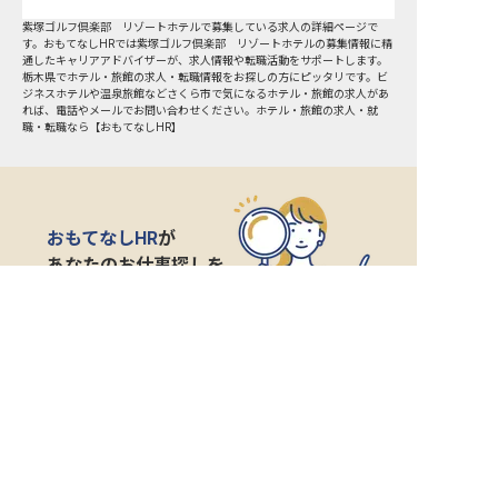
紫塚ゴルフ倶楽部 リゾートホテルで募集している求人の詳細ページで
す。おもてなしHRでは紫塚ゴルフ倶楽部 リゾートホテルの募集情報に精
通したキャリアアドバイザーが、求人情報や転職活動をサポートします。
栃木県でホテル・旅館の求人・転職情報をお探しの方にピッタリです。ビ
ジネスホテルや温泉旅館など
さくら市
で気になるホテル・旅館の求人があ
れば、電話やメールでお問い合わせください。ホテル・旅館の求人・就
職・転職なら【おもてなしHR】
おもてなしHR
が
あなたのお仕事探しを
お手伝いします！
サポート登録後の流れ
サポート

電話で

マッチする

企業と

内定

登録
ヒアリング
求人をご紹介
面接
入社
宿泊業界専任のキャリアアドバイザーがあなたの転