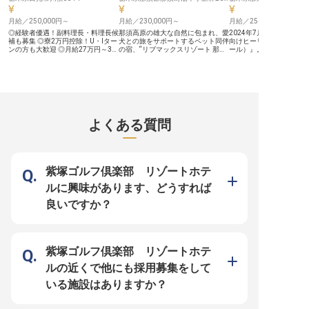
須、遠方からのご応募も歓迎です！
らかな空気の中で、日本のおもてな
現在、各レストランにてホールスタ
しの本質を、私たちと一緒に磨きま
月給／250,000円～
月給／230,000円～
月給／250,000円～
ッフを募集中！バイキング会場での
せんか？
接客やお料理・ドリンクの補充など
◎経験者優遇！副料理長・料理長候
那須高原の雄大な自然に包まれ、愛
2024年7月にオープンし
をメインにお任せします。幅広い業
補も募集 ◎寮2万円控除！U・Iター
犬との旅をサポートするペット同伴
向けヒーリングスパ『San
務に携わっていただきますので、働
ンの方も大歓迎 ◎月給27万円～30
の宿、“リブマックスリゾート 那須
ール）』。心と体、お肌
きながらキャリアの幅を広げること
万円。経験・スキルに応じてご相談
高原”。皇室の静養地としても知ら
選んだオイルとオールハ
も可能です。 10月には本館のリニ
可 ◎まかないあり！マイカー通勤
れるこの地で、私たちはお客様と愛
で、120分のフルボディ
ューアルも迎える当ホテルで、仕事
OK ■栃木県日光市・奥鬼怒の秘湯
犬の心に寄り添うおもてなしを追求
ントをはじめ、もみほぐ
もプライベートも充実させません
地に佇む「リブマックスリゾート
しております。フロント職としてお
ジなど多彩なメニューを
か？
川俣温泉」。 鬼怒川源流の渓谷美
迎えするあなたには、お客様が言葉
います。 セラピスト・エステティ
に包まれた静かな温泉地で、ホテル
にされない微細なニーズを察し、先
シャンとしての実務経験
内レストランの調理スタッフを募集
回りして行動するホスピタリティを
方を歓迎します（経験年
します。日光の山の幸・川の幸を活
体現していただくことを期待してお
せん）。認定エステティ
よくある質問
かした料理を、ご宿泊のお客様にご
ります。 ＜好待遇でお迎えしま
をお持ちの方は優遇。フ
提供する仕事です。調理補助からス
す！＞ ❖月給25万円～、安定収入
ウンセリング業務や、商
タートし、副料理長・料理長候補ま
を確保 ❖年休120日。休日制度充
約管理などの店舗運営全
でステップアップできるキャリアパ
実 ❖未経験の方には丁寧な研修制
するため、これまでの経
ス。経験豊富な方は、ご経験に応じ
度をご用意 ❖無料の寮完備、賄い
ながら、一人ひとりのア
てポジション・待遇を柔軟にご相談
ありで生活費削減 愛犬との時間を
映されやすい環境で、質
紫塚ゴルフ倶楽部 リゾートホテ
可能です。 ■安定企業ならでは！働
特別なものにするために、屋内外の
ンを一緒に磨き上げてい
きやすさを追求したサポート体制
ドッグラン、一緒にお食事できるレ
す。 月給25万円～40万
ルに興味があります、どうすれば
1998年に不動産仲介から始め、今
ストラン、お部屋にも愛犬のための
2回。単身寮月10,000
ではホテルやマンション、飲食と幅
多彩なアメニティをご用意。愛犬専
温泉無料、転勤なし。那
良いですか？
広く事業を展開している「リブマッ
用バスタブ付の貸切風呂も完備して
ち着いた環境で、技術を
クスグループ」。安定基盤をもつ当
います。周辺にも愛犬と楽しめる観
長く活躍できる職場です。 ※施術
社ならではの好待遇をご用意してい
光スポットがたくさんあるので、お
容にブランクがある方、
ます。社員寮は2万円控除（水道・
客様のニーズに合わせておすすめし
ーが未経験の方には、社
光熱費のみ自己負担）！過度な残業
てください。ワンちゃんにも飼い主
修や専属エステティシャ
を抑制する体制も力を入れているた
様にも楽しんでいただけるよう、明
技指導などのサポート体
紫塚ゴルフ倶楽部 リゾートホテ
め、心にゆとりを持って料理と向き
るく笑顔の接客を心掛けています。
していますので、まずは
合うことができます。幅広いスキル
豊かな自然と愛らしいワンちゃんに
相談ください。 ▼那須ってどんな
ルの近くで他にも採用募集をして
を身に付けて、充実した昇給・昇
囲まれた癒しの空間で、プロとして
まち？ ・夏は25度を下
格・キャリアアップ制度で思う存分
あなたらしいおもてなしを発揮しま
いほど涼しい気候が特徴 
いる施設はありますか？
成長してください！
せんか？
いちご・和牛etc.おいし
さん ・カフェの聖地とも
充実のカフェ文化も など