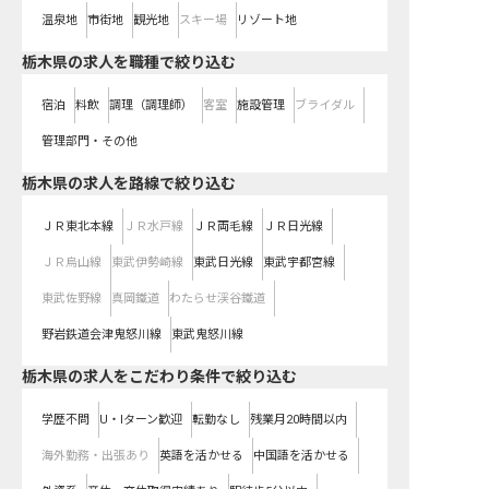
温泉地
市街地
観光地
スキー場
リゾート地
栃木県の求人を職種で絞り込む
宿泊
料飲
調理（調理師）
客室
施設管理
ブライダル
管理部門・その他
栃木県
の求人を路線で絞り込む
ＪＲ東北本線
ＪＲ水戸線
ＪＲ両毛線
ＪＲ日光線
ＪＲ烏山線
東武伊勢崎線
東武日光線
東武宇都宮線
東武佐野線
真岡鐵道
わたらせ渓谷鐵道
野岩鉄道会津鬼怒川線
東武鬼怒川線
栃木県の求人をこだわり条件で絞り込む
学歴不問
U・Iターン歓迎
転勤なし
残業月20時間以内
海外勤務・出張あり
英語を活かせる
中国語を活かせる