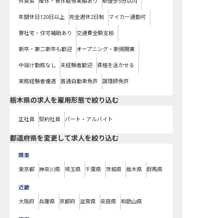
外資系
産休・育休取得実績あり
駅徒歩5分以内
年間休日120日以上
完全週休2日制
マイカー通勤可
寮社宅・住宅補助あり
交通費全額支給
新卒・第二新卒も歓迎
オープニング・新規開業
中抜け勤務なし
未経験者歓迎
資格を活かせる
実務経験者優遇
普通自動車免許
調理師免許
栃木県の求人を雇用形態で絞り込む
正社員
契約社員
パート・アルバイト
都道府県を変更して求人を絞り込む
関東
東京都
神奈川県
埼玉県
千葉県
茨城県
栃木県
群馬県
近畿
大阪府
兵庫県
京都府
滋賀県
奈良県
和歌山県