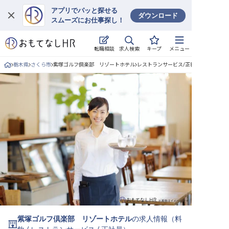
アプリでパッと探せる
ダウンロード
スムーズにお仕事探し！
ログイン
求人検索
転職相談
キープ
メニュー
求人・施設を探す
栃木県
さくら市
紫塚ゴルフ倶楽部 リゾートホテル
レストランサービス/正社員の求人詳細
キープした求人
就職・転職 合同説明会
おもてなしHRについて
ご利用の流れ
よくある質問
ホテル・宿泊業界情報コラム
紫塚ゴルフ倶楽部 リゾートホテル
の求人情報（
料