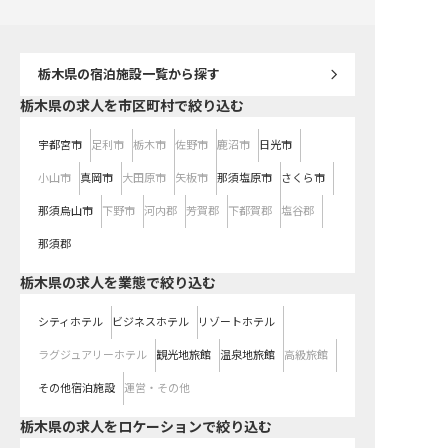
やすい街としても人気の
からのご応募も歓迎です！ ――9
イプの宿泊施設や温泉施
ング、美術館などが広大
点在。思い思いのリゾー
提供しています。企業と
栃木県
の宿泊施設一覧から探す
効率化や残業削減など、
笑顔で働ける環境作りに
栃木県の求人を市区町村で絞り込む
ます。
宇都宮市
足利市
栃木市
佐野市
鹿沼市
日光市
小山市
真岡市
大田原市
矢板市
那須塩原市
さくら市
那須烏山市
下野市
河内郡
芳賀郡
下都賀郡
塩谷郡
那須郡
栃木県の求人を業態で絞り込む
シティホテル
ビジネスホテル
リゾートホテル
ラグジュアリーホテル
観光地旅館
温泉地旅館
高級旅館
その他宿泊施設
運営・その他
栃木県の求人をロケーションで絞り込む