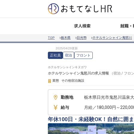
就職・
求人検索
TOP
栃木県
日光市
ホテルサンシャイン鬼怒川
正社員
宿泊
フロント
ホテルサンシャインキヌガワ
ホテルサンシャイン鬼怒川
の求人情報
（
宿泊
/
フロ
業態
その他宿泊施設
勤務地
栃木県日光市鬼怒川温泉大原
給与
月給／180,000円～220,0
年休100日・未経験OK！自然に