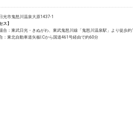
日光市鬼怒川温泉大原1437-1
セス】
場合：東武日光・きぬがわ、東武鬼怒川線「鬼怒川温泉駅」より徒歩約1
合：東北自動車道矢板I.Cから国道461号経由で約60分