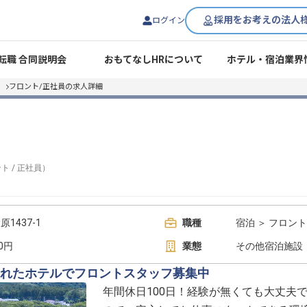
採用をお考えの法人
ログイン
転職 合同説明会
おもてなしHRについて
ホテル・宿泊業界
フロント/正社員の求人詳細
ント
/
正社員
）
1437-1
職種
宿泊 ＞ フロント
00円
業態
その他宿泊施設
囲まれたホテルでフロントスタッフ募集中
年間休日100日！経験が無くても大丈夫