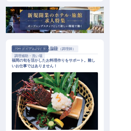
海の幸と四季の味 大岳荘
パート・アルバイト
調理（調理師）
調理補助・洗い場
福岡の旬を活かしたお料理作りをサポート。難し
いお仕事ではありません！
調理補助（未経験OK／盆休日・年末
年始手当／賞与あり／定休日あり）