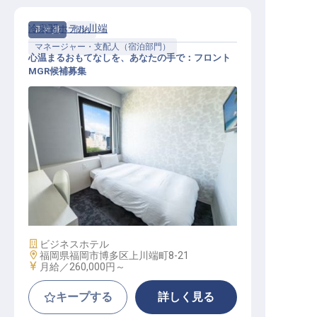
冷泉閣ホテル川端
正社員
宿泊
マネージャー・支配人（宿泊部門）
心温まるおもてなしを、あなたの手で：フロント
MGR候補募集
フロントスタッフMGR候補
施設業態
ビジネスホテル
勤務地
福岡県福岡市博多区上川端町8-21
給与
月給／260,000円～
キープする
詳しく見る