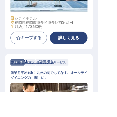
実
施設業態
シティホテル
勤務地
福岡県福岡市博多区博多駅前3-21-4
給与
月給／170,630円～
キープする
詳しく見る
ホテルJALシティ福岡 天神
正社員
料飲
レストランサービス
残業月平均10h！九州の旬でもてなす、オールデイ
ダイニングの「顔」に。
福岡県の求人を紹介してもらう
レストランサービス│オークラグル