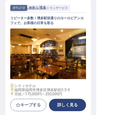
デュークスホテル博多
契約社員
料飲
レストランサービス
リピーター多数！博多駅前通りのヨーロピアンカ
フェで、お客様の日常を彩る
レストランサービス（残業なし／セ
カンドキャリア支援／週休2日制）
施設業態
シティホテル
勤務地
福岡県福岡市博多区博多駅前2-3-9
給与
月給／175,000円～
250,000円
キープする
詳しく見る