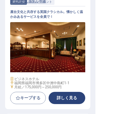
デュークスホテル中洲
契約社員
宿泊
フロント
屋台文化と共存する英国クラシカル。懐かしく温
かみあるサービスを全員で！
フロントスタッフ（駅チカ／年休10
5日／月平均残業5h／転勤なし）
施設業態
ビジネスホテル
勤務地
福岡県福岡市博多区中洲中島町1-1
給与
月給／175,000円～
250,000円
キープする
詳しく見る