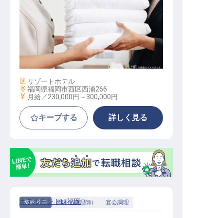
客室清掃責任者
施設業態
リゾートホテル
勤務地
福岡県福岡市西区西浦266
給与
月給／230,000円～
300,000円
キープする
詳しく見る
ホテルモントレ福岡
契約社員
調理（調理師）
宴会調理