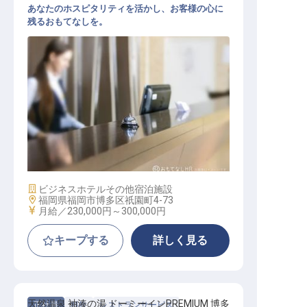
あなたのホスピタリティを活かし、お客様の心に
残るおもてなしを。
フロント【スカイハートホテル博多
】
施設業態
ビジネスホテル
その他宿泊施設
勤務地
福岡県福岡市博多区祇園町4-73
給与
月給／230,000円～
300,000円
キープする
詳しく見る
天然温泉 袖湊の湯 ドーミーインPREMIUM 博多
正社員
料飲
レストランサービス