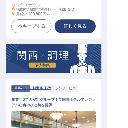
施設業態
シティホテル
勤務地
福岡県福岡市博多区下川端町3-2
給与
月給／180,800円～
キープする
詳しく見る
デュークスホテル中洲
契約社員
料飲
レストランサービス
創業112年の安定グループ！英国調ホテルでカジュ
アルな食のひと時を提供