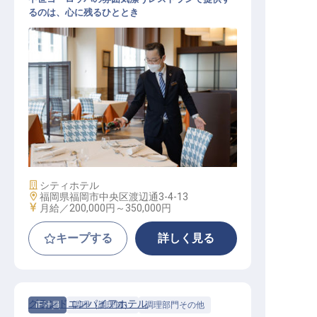
るのは、心に残るひととき
料飲スタッフ（経験者募集／残業月
10h／年休108日）
施設業態
シティホテル
勤務地
福岡県福岡市中央区渡辺通3-4-13
給与
月給／200,000円～
350,000円
キープする
詳しく見る
グランドエンパイアホテル
正社員
調理（調理師）
調理部門その他