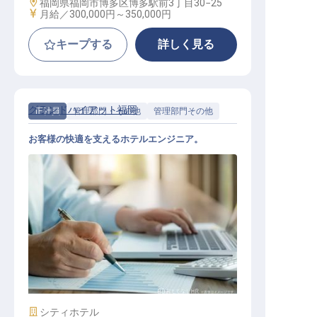
勤務地
福岡県福岡市博多区博多駅前3丁目30−25
給与
月給／300,000円～
350,000円
キープする
詳しく見る
グランドハイアット福岡
正社員
管理部門・その他
管理部門その他
お客様の快適を支えるホテルエンジニア。
エンジニアリング
施設業態
シティホテル