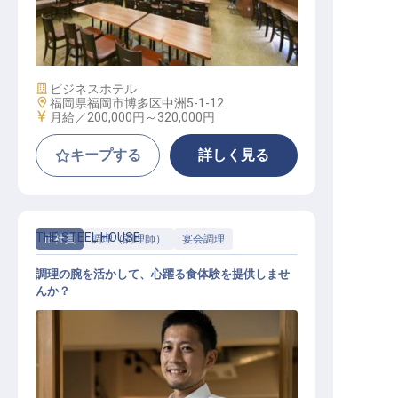
支配人・副支配人候補
施設業態
ビジネスホテル
勤務地
福岡県福岡市博多区中洲5-1-12
給与
月給／200,000円～
320,000円
キープする
詳しく見る
THE STEEL HOUSE
正社員
調理（調理師）
宴会調理
調理の腕を活かして、心躍る食体験を提供しませ
んか？