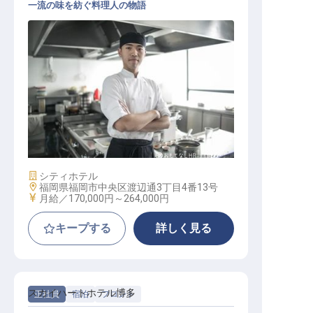
一流の味を紡ぐ料理人の物語
調理スタッフ（契約社員）
施設業態
シティホテル
勤務地
福岡県福岡市中央区渡辺通3丁目4番13号
給与
月給／170,000円～
264,000円
キープする
詳しく見る
スカイハートホテル博多
正社員
宿泊
フロント