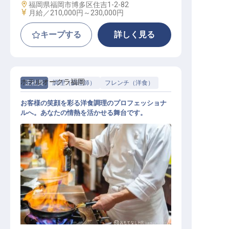
勤務地
福岡県福岡市博多区住吉1-2-82
給与
月給／210,000円～
230,000円
キープする
詳しく見る
ホテルオークラ福岡
正社員
調理（調理師）
フレンチ（洋食）
お客様の笑顔を彩る洋食調理のプロフェッショナ
ルへ。あなたの情熱を活かせる舞台です。
洋食調理スタッフ