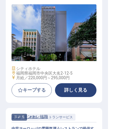
管理部スタッフ│オークラグループ
／夏5日・冬3日連休あり／転勤なし
施設業態
シティホテル
勤務地
福岡県福岡市中央区大名2-12-5
給与
月給／220,000円～
295,000円
キープする
詳しく見る
ホテルモントレ福岡
正社員
料飲
レストランサービス
中世ヨーロッパの雰囲気漂うレストランで提供す