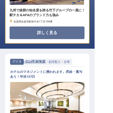
九州で抜群の知名度を誇る竹下グループの一員に！
駅チカ＆APAのブランド力も強み
佐賀県佐賀市駅前中央1丁目164番
詳しく見る
ベッセルイン博多中洲
正社員
宿泊
支配人・副支配人・女将
ホテルのマネジメントに携われます。昇給・賞与
あり！年休107日