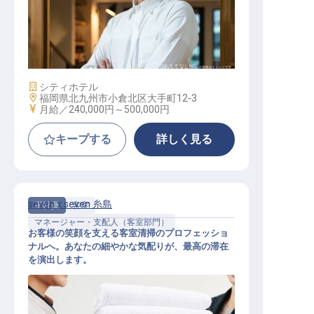
調理スタッフ
施設業態
シティホテル
勤務地
福岡県北九州市小倉北区大手町12‐3
給与
月給／240,000円～
500,000円
キープする
詳しく見る
seven x seven 糸島
正社員
客室
マネージャー・支配人（客室部門）
お客様の笑顔を支える客室清掃のプロフェッショ
ナルへ。あなたの細やかな気配りが、最高の滞在
を演出します。