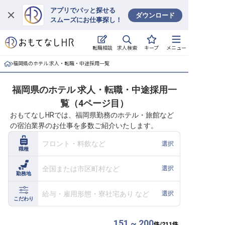
アプリでパッと探せる
ダウンロード
スムーズにお仕事探し！
ログイン
求人検索
転職相談
キープ
メニュー
求人・施設を探す
福岡県のホテル 求人・転職・中途採用一覧
キープした求人
福岡県のホテル 求人・転職・中途採用一
覧（4ページ目）
就職・転職 合同説明会
おもてなしHRでは、福岡県勤務のホテル・旅館など
の宿泊業界のお仕事を多数ご紹介いたします。
おもてなしHRについて
フロント・料飲など
選択
職種
ご利用の流れ
全国または市区町村など
選択
勤務地
よくある質問
給与・雇用形態・寮社宅あり など
選択
ホテル・宿泊業界情報コラム
こだわり
151 ~ 200
件/
211
件