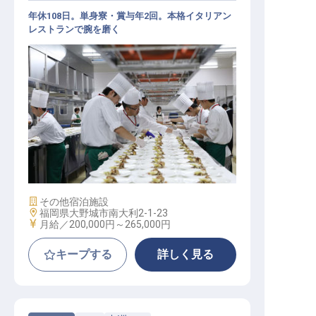
年休108日。単身寮・賞与年2回。本格イタリアン
レストランで腕を磨く
調理部門その他 / 正社員
施設業態
その他宿泊施設
勤務地
福岡県大野城市南大利2-1-23
給与
月給／200,000円～
265,000円
キープする
詳しく見る