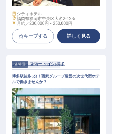
施設業態
シティホテル
勤務地
福岡県福岡市中央区大名2-12-5
給与
月給／230,000円～
250,000円
キープする
詳しく見る
プリンス スマート イン 博多
正社員
宿泊
フロント
博多駅徒歩5分！西武グループ運営の次世代型ホテ
ルで働きませんか？
フロント│西武グループ／月8～9休
み／賞与年2回／手当・福利厚生充