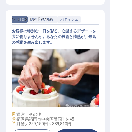
ウィークエンドハウス
正社員
調理（調理師）
パティシエ
お客様の特別な一日を彩る、心温まるデザートを
共に創りませんか。あなたの技術と情熱が、最高
の感動を生み出します。
パティシエ
施設業態
運営・その他
勤務地
福岡県福岡市中央区警固1-6-45
給与
月給／259,150円～
339,810円