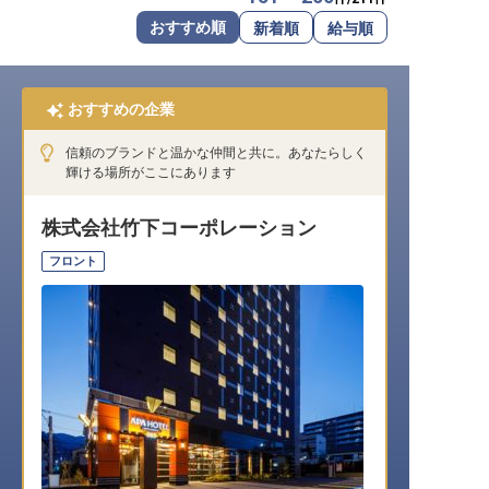
転職サポートに申し込む
おすすめ順
新着順
給与順
無料
採用をお考えの企業様へ
おすすめの企業
信頼のブランドと温かな仲間と共に。あなたらしく
輝ける場所がここにあります
株式会社竹下コーポレーション
フロント