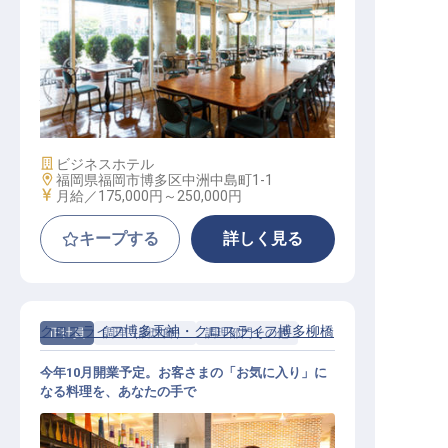
レストランサービス（残業なし／週
休2日制／セカンドキャリア支援）
施設業態
ビジネスホテル
勤務地
福岡県福岡市博多区中洲中島町1-1
給与
月給／175,000円～
250,000円
キープする
詳しく見る
クロスライフ博多天神・クロスライフ博多柳橋
正社員
調理（調理師）
調理部門その他
今年10月開業予定。お客さまの「お気に入り」に
なる料理を、あなたの手で