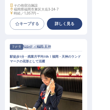
施設業態
その他宿泊施設
勤務地
福岡県福岡市東区大岳3-24-7
給与
時給／1,057円～
キープする
詳しく見る
ホテルJALシティ福岡 天神
正社員
宿泊
フロント
駅徒歩1分・残業月平均10h！福岡・天神のランド
マークの花形として活躍
フロントスタッフ│オークラグルー
プ／夏5日・冬3日連休／月給23万～