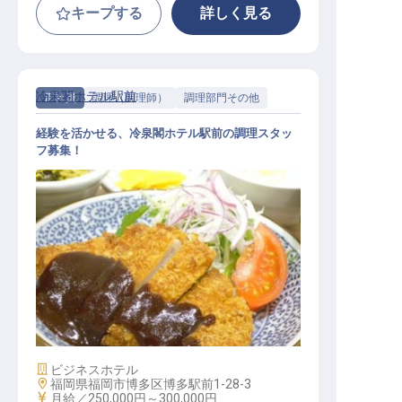
キープする
詳しく見る
冷泉閣ホテル駅前
正社員
調理（調理師）
調理部門その他
経験を活かせる、冷泉閣ホテル駅前の調理スタッ
フ募集！
調理スタッフ
施設業態
ビジネスホテル
勤務地
福岡県福岡市博多区博多駅前1-28-3
給与
月給／250,000円～
300,000円