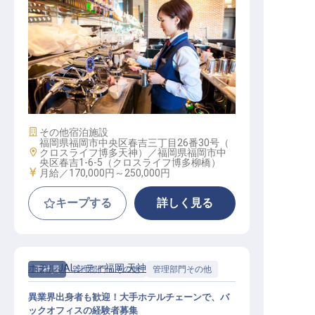
朝食調理スタッフ（年休108日／オ
ープニング募集／賞与年2回）
施設業態
その他宿泊施設
福岡県福岡市中央区春吉三丁目26番30号（
勤務地
クロスライフ博多天神）／福岡県福岡市中
央区春吉1-6-5（クロスライフ博多柳橋）
給与
月給／170,000円～
250,000円
キープする
詳しく見る
ホテルJALシティ福岡 天神
正社員
管理部門・その他
管理部門その他
異業界出身者も歓迎！大手ホテルチェーンで、バ
ックオフィスの経験者募集