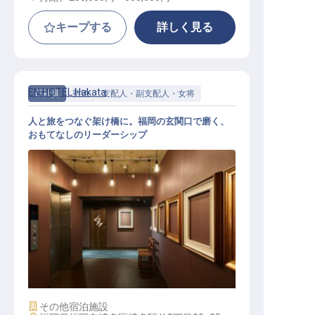
キープする
詳しく見る
EN HOTEL Hakata
正社員
宿泊
支配人・副支配人・女将
人と旅をつなぐ架け橋に。福岡の玄関口で磨く、
おもてなしのリーダーシップ
副支配人
施設業態
その他宿泊施設