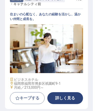
・キャナルシティ前
住まいの心配なく、あなたの経験を活かし、温か
い仲間と成長を。
レストランサービス
施設業態
ビジネスホテル
勤務地
福岡県福岡市博多区祇園町9-1
給与
月給／213,000円～
キープする
詳しく見る