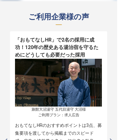
ご利用企業様の声
「おもてなしHR」で2名の採用に成
少人数運営
功！120年の歴史ある湯治宿を守るた
職！「おも
めにどうしても必要だった採用
者の採用
旅館大沼湯守 五代目湯守 大沼様

ご利用プラン：求人広告
おもてなしHRのおすすめポイントは3点、募
本当に緊急
集要項を渡してから掲載までのスピード
レスポンス