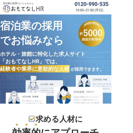
0120-990-535
宿泊業の採用コンシェルジュ
10:00
~
21:00
(
平日
)
宿泊業の採用
でお悩みなら
ホテル・旅館に特化した求人サイト
「おもてなしHR」では、
経験者や業界に意欲的な人材
が採用できます。
求める人材に
効率的
にアプローチ