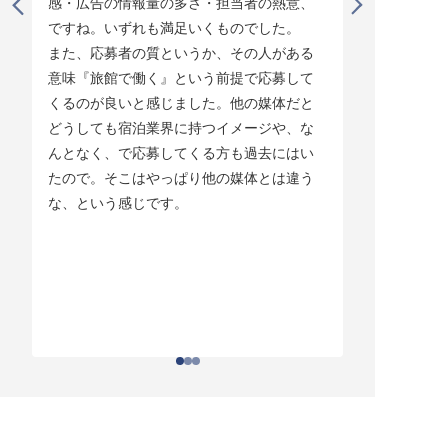
感・広告の情報量の多さ・担当者の熱意、
タイミング
ですね。いずれも満足いくものでした。

じています。
また、応募者の質というか、その人がある
そして他の
意味『旅館で働く』という前提で応募して
ている人材
くるのが良いと感じました。他の媒体だと
チしていま
どうしても宿泊業界に持つイメージや、な
ている人材
んとなく、で応募してくる方も過去にはい
結構あって。
たので。そこはやっぱり他の媒体とは違う
とりあえず
な、という感じです。
ちはわかる
それがなか