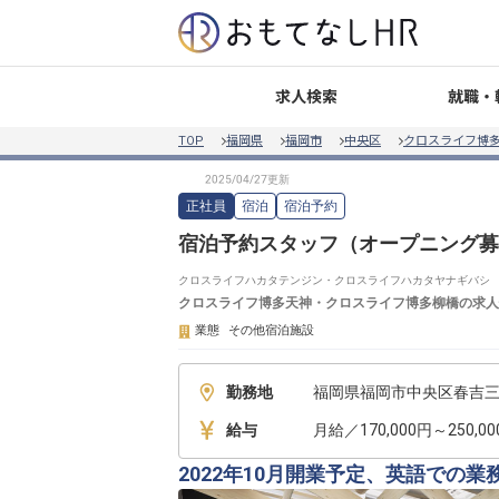
就職・
求人検索
TOP
福岡県
福岡市
中央区
クロスライフ博
正社員
宿泊
宿泊予約
宿泊予約スタッフ（オープニング募
クロスライフハカタテンジン・クロスライフハカタヤナギバシ
クロスライフ博多天神・クロスライフ博多柳橋
の求人
業態
その他宿泊施設
勤務地
給与
月給／170,000円～250,0
2022年10月開業予定、英語での