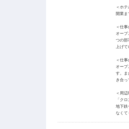
＜ホテ
開業ま
＜仕事
オープ
つの部
上げて
＜仕事
オープ
す。ま
き合っ
＜周辺
「クロ
地下鉄
なくて