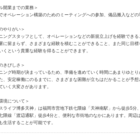
ル開業までの業務＞
でオペレーション構築のためのミーティングへの参加、備品搬入などの
のやりがい＞
ニングスタッフとして、オペレーションなどの新規立上げを経験できる
署に留まらず、さまざまな経験を積むことができること、また同じ目標
いくという貴重な経験を得ることができます。
のきびしさ＞
ニング時期が決まっているため、準備を進めていく時間にあまりゆとり
た、安定稼働にのるまでに、さまざまな困難が立ちはだかることが予想
ていく大変さがあります。
環境について＞
スライフ博多天神」は福岡市営地下鉄七隈線「天神南駅」から徒歩5分
七隈線「渡辺通駅」徒歩4分と、便利な市街地のなかにあります。周辺
も生活することが可能です。