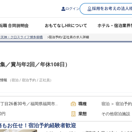
採用をお考えの法人
ログイン
転職 合同説明会
おもてなしHRについて
ホテル・宿泊業界
多天神・クロスライフ博多柳橋
宿泊予約/正社員の求人詳細
集／賞与年2回／年休108日）
情報
（
宿泊
/
宿泊予約
/
正社員
）
福岡県福岡市中央区春吉三丁目26番30号／福岡県福岡市中央区春吉1-6-5
職種
宿泊 ＞ 宿泊予約
00円
業態
その他宿泊施設
業務もお任せ！宿泊予約経験者歓迎