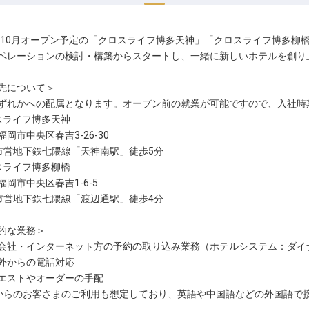
2年10月オープン予定の「クロスライフ博多天神」「クロスライフ博多柳
ペレーションの検討・構築からスタートし、一緒に新しいホテルを創り
先について＞
ずれかへの配属となります。オープン前の就業が可能ですので、入社時
スライフ博多天神
岡市中央区春吉3-26-30
市営地下鉄七隈線「天神南駅」徒歩5分
スライフ博多柳橋
福岡市中央区春吉1-6-5
市営地下鉄七隈線「渡辺通駅」徒歩4分
的な業務＞
会社・インターネット方の予約の取り込み業務（ホテルシステム：ダイ
外からの電話対応
エストやオーダーの手配
からのお客さまのご利用も想定しており、英語や中国語などの外国語で