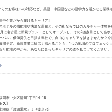
からのお客様への対応など、英語・中国語などの語学力を活かせる業務
長中企業だから築けるキャリア】
スホテルの機能性や快適な滞在と、その街ならではのカルチャー体験を融合させた
年7月に名古屋に新規ブラントとしてオープンし、その2拠点目として当
ーバルに価値提供と目指す当社で、自由なキャリアを描きませんか？今
展開予定。新規事業に幅広く携わることも、1つの地域のプロフェッシ
る可能性の中から、あなたに合ったキャリアの道を見つけてください。
ト
福岡市中央区清川1丁目14−15
セス】
七隈線「渡辺通駅」より徒歩7分