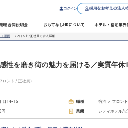
採用をお考えの法人
ログイン
転職 合同説明会
おもてなしHRについて
ホテル・宿泊業界
OTEL福岡
フロント/正社員の求人詳細
／感性を磨き街の魅力を届ける／実質年休1
フロント
/
正社員
）
目14−15
職種
宿泊 ＞ フロント
00円
業態
シティホテル/