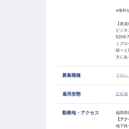
※海外
【急成
ビジネ
025
くグロ
続々と
大にあ
募集職種
フロン
雇用形態
正社員
勤務地・アクセス
福岡県
【アク
地下鉄