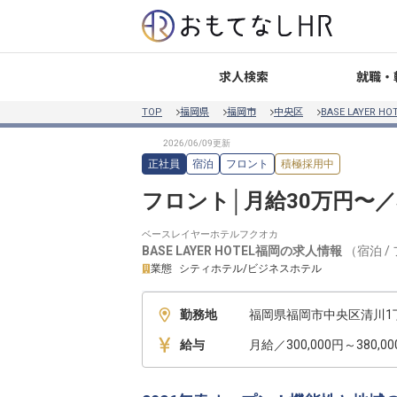
就職・
求人検索
TOP
福岡県
福岡市
中央区
BASE LAYER H
正社員
宿泊
フロント
積極採用中
フロント│月給30万円〜
ベースレイヤーホテルフクオカ
BASE LAYER HOTEL福岡
の求人情報
（
宿泊
/
業態
シティホテル/ビジネスホテル
勤務地
福岡県福岡市中央区清川1丁
給与
月給／300,000円～380,0