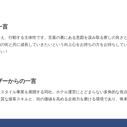
一言
考え、行動する主体性です。言葉の裏にある意図を汲み取る察しの良さ
岡の街と共に成長していきたいという向上心をお持ちの方をお待ちして
さい！
ザーからの一言
フスタイル事業を展開する同社。ホテル運営にとどまらない多角的な視
上質な接客スキルと、街の価値を高める企画力を磨ける環境であり、将