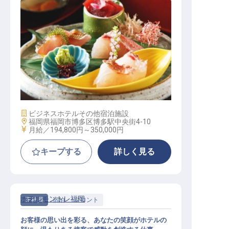
和食調理
施設業態
ビジネスホテル
その他宿泊施設
勤務地
福岡県福岡市博多区博多駅中央街4-10
給与
月給／194,800円～
350,000円
キープする
詳しく見る
ホテルモントレ福岡
正社員
宿泊
フロント
お客様の思い出を彩る、あなたの笑顔がホテルの