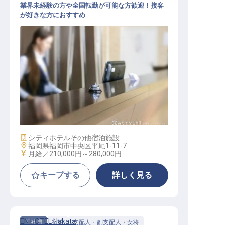
業界未経験の方や全国転勤が可能な方歓迎！接客
が好きな方におすすめ
フロント（一般職）
施設業態
シティホテル
その他宿泊施設
勤務地
福岡県福岡市中央区平尾1-11-7
給与
月給／210,000円～
280,000円
キープする
詳しく見る
EN HOTEL Hakata
正社員
宿泊
支配人・副支配人・女将