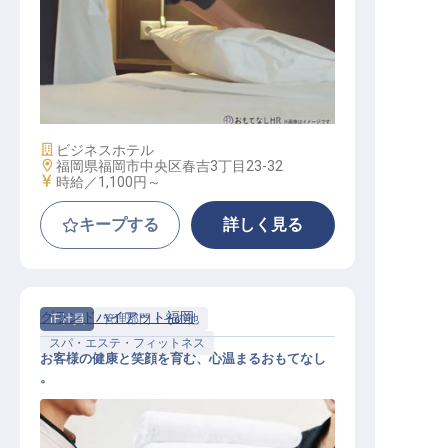
客室清掃スタッフ
施設業態
ビジネスホテル
勤務地
福岡県福岡市中央区春吉3丁目23-32
給与
時給／1,100円～
キープする
詳しく見る
グランドハイアット福岡
正社員
管理部門・その他
スパ・エステ・フィットネス
お客様の健康と笑顔を育む、心温まるおもてなし
。