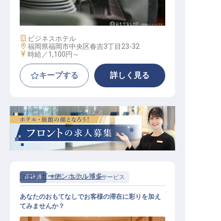
朝食調理スタッフ
施設業態
ビジネスホテル
勤務地
福岡県福岡市中央区春吉3丁目23-32
給与
時給／1,100円～
キープする
詳しく見る
マースガーデンホテル博多
正社員
料飲
レストランサービス
あなたのおもてなしでお客様の滞在に彩りを加え
てみませんか？