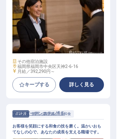
宿泊支配人
施設業態
その他宿泊施設
勤務地
福岡県福岡市中央区天神2-6-16
給与
月給／392,290円～
キープする
詳しく見る
マースガーデンホテル博多
正社員
調理（調理師）
和食
お客様を笑顔にする和食の技を磨く。温かいおも
てなしの心で、あなたの成長を支える職場です。