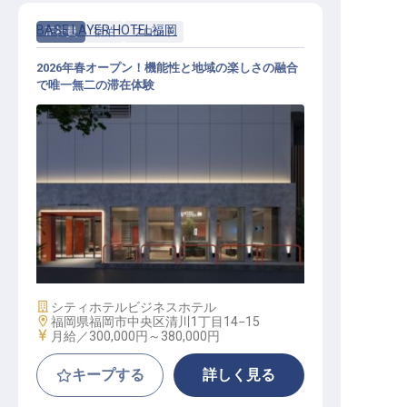
BASE LAYER HOTEL福岡
正社員
宿泊
フロント
2026年春オープン！機能性と地域の楽しさの融合
で唯一無二の滞在体験
フロント│月給30万円〜／感性を磨
き街の魅力を届ける／実質年休112
日
施設業態
シティホテル
ビジネスホテル
勤務地
福岡県福岡市中央区清川1丁目14−15
給与
月給／300,000円～
380,000円
キープする
詳しく見る