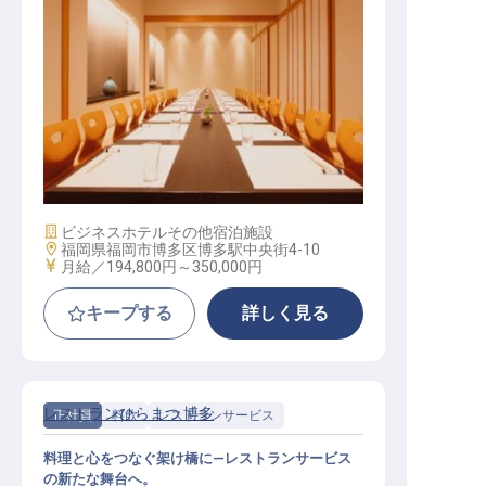
レストランサービス
施設業態
ビジネスホテル
その他宿泊施設
勤務地
福岡県福岡市博多区博多駅中央街4-10
給与
月給／194,800円～
350,000円
キープする
詳しく見る
レストランひらまつ 博多
正社員
料飲
レストランサービス
料理と心をつなぐ架け橋に—レストランサービス
の新たな舞台へ。