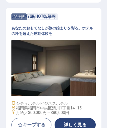
BASE LAYER HOTEL福岡
正社員
宿泊
宿泊予約
あなたのおもてなしが旅の始まりを彩る。ホテル
の枠を超えた感動体験を
予約事務｜月給30万円〜／福岡の街
の中心部／月9日休み
施設業態
シティホテル
ビジネスホテル
勤務地
福岡県福岡市中央区清川1丁目14−15
給与
月給／300,000円～
380,000円
キープする
詳しく見る