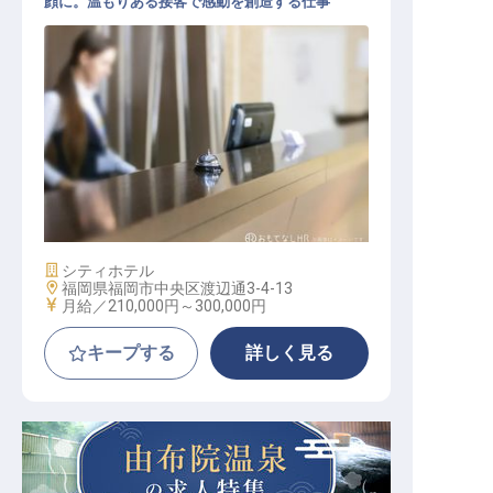
顔に。温もりある接客で感動を創造する仕事
フロントスタッフ（リーダークラス
）
施設業態
シティホテル
勤務地
福岡県福岡市中央区渡辺通3-4-13
給与
月給／210,000円～
300,000円
キープする
詳しく見る