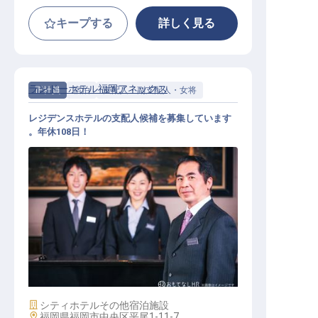
キープする
詳しく見る
ランドーホテル福岡アネックス
正社員
宿泊
支配人・副支配人・女将
レジデンスホテルの支配人候補を募集しています
。年休108日！
支配人・副支配人・女将 / 正社員
施設業態
シティホテル
その他宿泊施設
勤務地
福岡県福岡市中央区平尾1-11-7