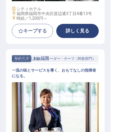
施設業態
シティホテル
勤務地
福岡県福岡市中央区渡辺通3丁目4番13号
給与
時給／1,200円～
キープする
詳しく見る
ホテルモントレ福岡
契約社員
料飲
リーダー・チーフ（料飲部門）
一流の味とサービスを導く、おもてなしの指揮者
になる。
レストランサービス（リーダー職）