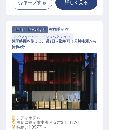
キープする
詳しく見る
THE HOTELS HAKATA 春重新館
パート・アルバイト
客室
ハウスキーパー・インスペクション
隙間時間を使える、週2日～勤務可！天神南駅から
徒歩4分
客室清掃
施設業態
シティホテル
勤務地
福岡県福岡市中央区春吉3丁目22-1
給与
時給／1,057円～