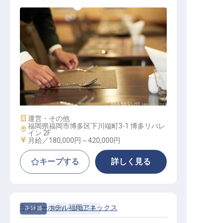
レストランサービス
施設業態
運営・その他
福岡県福岡市博多区下川端町3-1 博多リバレ
勤務地
イン 2F
給与
月給／180,000円～
420,000円
キープする
詳しく見る
ランドーホテル福岡アネックス
正社員
宿泊
フロント