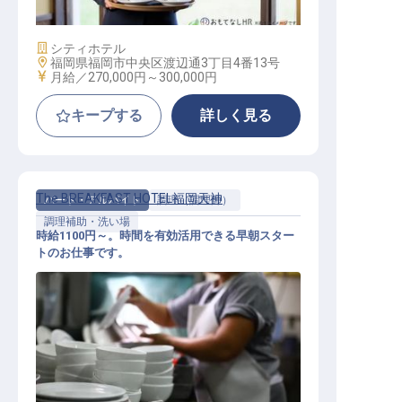
施設業態
シティホテル
勤務地
福岡県福岡市中央区渡辺通3丁目4番13号
給与
月給／270,000円～
300,000円
キープする
詳しく見る
The BREAKFAST HOTEL福岡天神
パート・アルバイト
調理（調理師）
調理補助・洗い場
時給1100円～。時間を有効活用できる早朝スター
トのお仕事です。