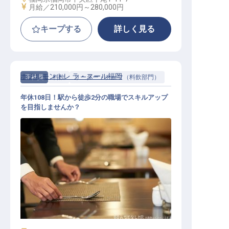
給与
月給／210,000円～
280,000円
キープする
詳しく見る
ホテルモントレ ラ・スール福岡
正社員
料飲
リーダー・チーフ（料飲部門）
年休108日！駅から徒歩2分の職場でスキルアップ
を目指しませんか？
料飲（マネージャー、キャプテン、
チーフクラス）