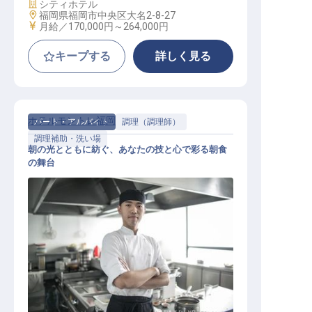
施設業態
シティホテル
勤務地
福岡県福岡市中央区大名2-8-27
給与
月給／170,000円～
264,000円
キープする
詳しく見る
ホテルモントレ福岡
パート・アルバイト
調理（調理師）
調理補助・洗い場
朝の光とともに紡ぐ、あなたの技と心で彩る朝食
の舞台
調理補助スタッフ