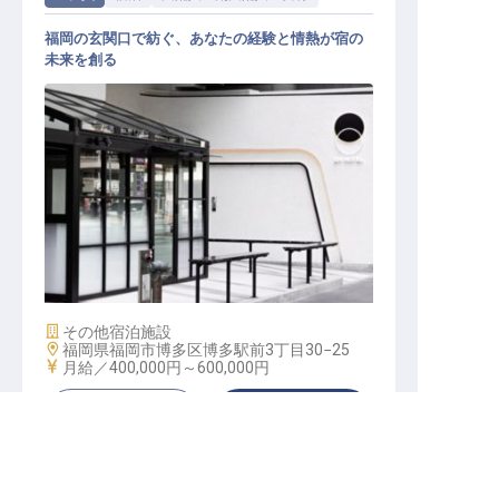
福岡の玄関口で紡ぐ、あなたの経験と情熱が宿の
未来を創る
支配人
施設業態
その他宿泊施設
勤務地
福岡県福岡市博多区博多駅前3丁目30−25
給与
月給／400,000円～
600,000円
キープする
詳しく見る
転職サポートに申し込む
無料