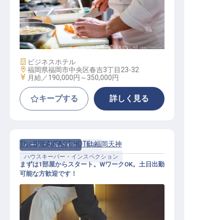
朝食スタッフ
施設業態
ビジネスホテル
勤務地
福岡県福岡市中央区春吉3丁目23-32
給与
月給／190,000円～
350,000円
キープする
詳しく見る
The BREAKFAST HOTEL福岡天神
パート・アルバイト
客室
ハウスキーパー・インスペクション
まずは1部屋からスタート。WワークOK。土日出勤
可能な方歓迎です！