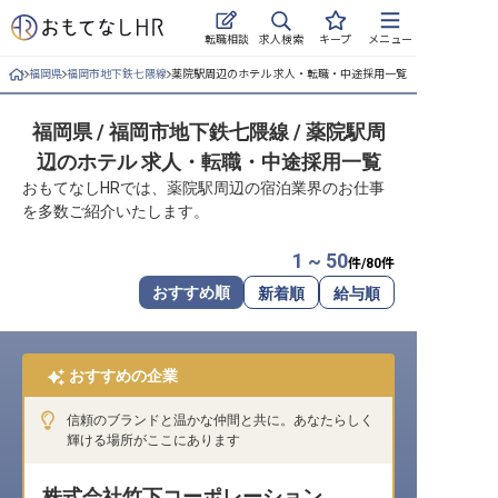
求人検索
転職相談
キープ
メニュー
福岡県
福岡市地下鉄七隈線
薬院駅周辺のホテル 求人・転職・中途採用一覧
ログイン
福岡県 / 福岡市地下鉄七隈線 / 薬院駅周
求人・施設を探す
辺のホテル 求人・転職・中途採用一覧
キープした求人
おもてなしHRでは、薬院駅周辺の宿泊業界のお仕事
を多数ご紹介いたします。
就職・転職 合同説明会
1 ~ 50
件/
80
件
おもてなしHRについて
おすすめ順
新着順
給与順
ご利用の流れ
おすすめの企業
よくある質問
信頼のブランドと温かな仲間と共に。あなたらしく
ホテル・宿泊業界情報コラム
輝ける場所がここにあります
株式会社竹下コーポレーション