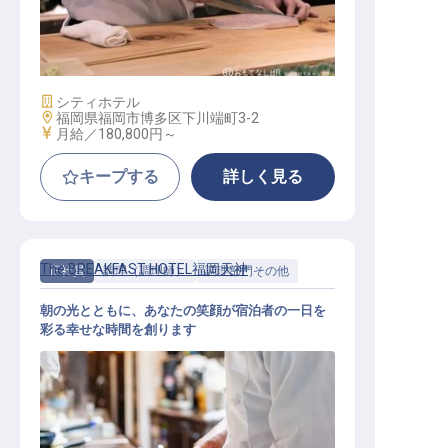
和食調理スタッフ
施設業態
シティホテル
勤務地
福岡県福岡市博多区下川端町3-2
給与
月給／180,800円～
キープする
詳しく見る
The BREAKFAST HOTEL福岡天神
正社員
調理（調理師）
調理部門その他
朝の光とともに、あなたの笑顔が宿泊者の一日を
彩る幸せな時間を創ります