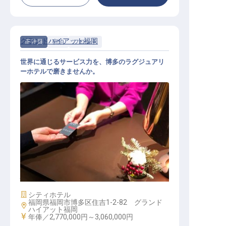
グランドハイアット福岡
正社員
宿泊
フロント
世界に通じるサービス力を、博多のラグジュアリ
ーホテルで磨きませんか。
フロントサービス｜年俸277万円～
／世界基準のラグジュアリーホテル
「グランドハイアット福岡」／未経
験歓迎・英会話を活かせる
施設業態
シティホテル
福岡県福岡市博多区住吉1-2-82 グランド
勤務地
ハイアット福岡
給与
年俸／2,770,000円～
3,060,000円