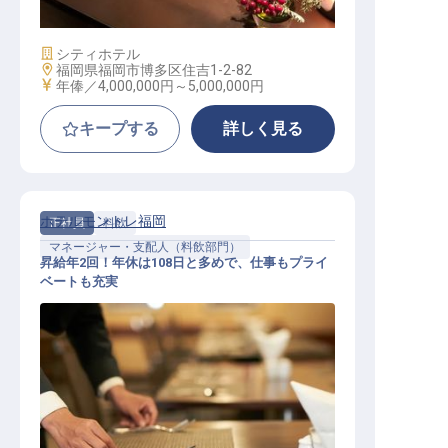
語を活かすマネジメント職
施設業態
シティホテル
勤務地
福岡県福岡市博多区住吉1-2-82
給与
年俸／4,000,000円～
5,000,000円
キープする
詳しく見る
ホテルモントレ福岡
正社員
料飲
マネージャー・支配人（料飲部門）
昇給年2回！年休は108日と多めで、仕事もプライ
ベートも充実