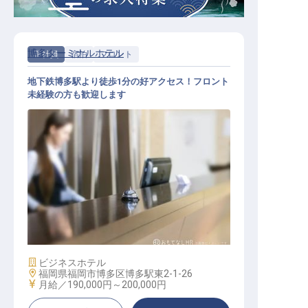
博多ターミナルホテル
正社員
宿泊
フロント
地下鉄博多駅より徒歩1分の好アクセス！フロント
未経験の方も歓迎します
日勤フロント
施設業態
ビジネスホテル
勤務地
福岡県福岡市博多区博多駅東2-1-26
給与
月給／190,000円～
200,000円