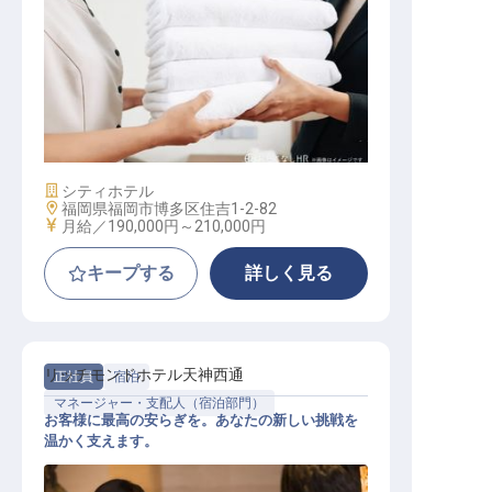
フィットネスジムインストラクター
施設業態
シティホテル
勤務地
福岡県福岡市博多区住吉1-2-82
給与
月給／190,000円～
210,000円
キープする
詳しく見る
リッチモンドホテル天神西通
正社員
宿泊
マネージャー・支配人（宿泊部門）
お客様に最高の安らぎを。あなたの新しい挑戦を
温かく支えます。