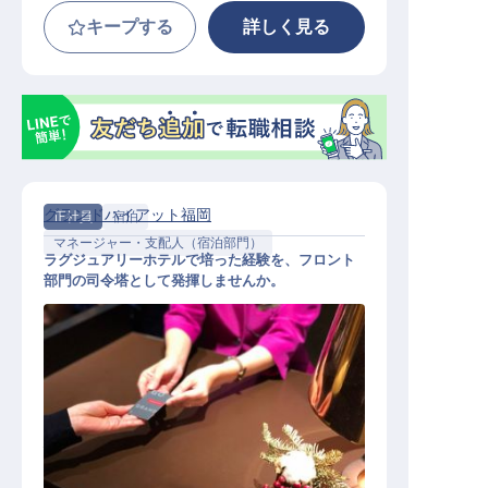
キープする
詳しく見る
グランドハイアット福岡
正社員
宿泊
マネージャー・支配人（宿泊部門）
ラグジュアリーホテルで培った経験を、フロント
部門の司令塔として発揮しませんか。
フロントオフィスマネージャー｜年
俸400万円～／ラグジュアリーホテ
ル「グランドハイアット福岡」／英