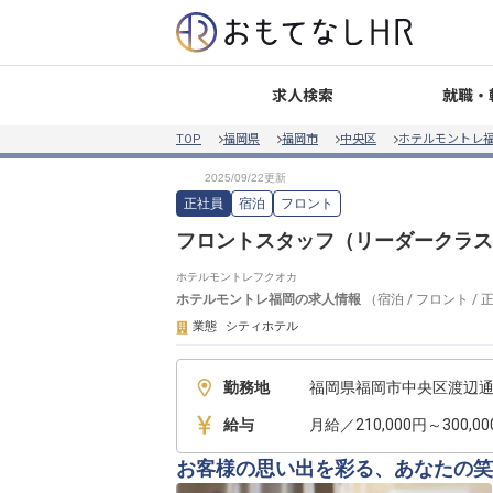
就職・
求人検索
TOP
福岡県
福岡市
中央区
ホテルモントレ
正社員
宿泊
フロント
フロントスタッフ（リーダークラス
ホテルモントレフクオカ
ホテルモントレ福岡
の求人情報
（
宿泊
/
フロント
/
業態
シティホテル
勤務地
福岡県福岡市中央区渡辺通3
給与
月給／210,000円～300,0
お客様の思い出を彩る、あなたの笑