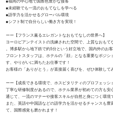
■福岡の中心地で国際色豊かな接客
■未経験でも一流のおもてなしを学べる
■語学力を活かせるグローバル環境
■シフト制で自分らしい働き方を実現！
ーー【フランス薫るエレガントなおもてなしの世界へ】
ヨーロピアンテイストの洗練された空間で、上質なおもて
。博多駅から地下鉄で約5分という好立地で、国内外のお
フロントスタッフは、ホテルの「顔」となる重要なポジシ
す、やりがいに満ちたお仕事です！
お客様の「ありがとう」が直接届く喜びを、ぜひ体験して
ーー【成長できる環境で、ホスピタリティのプロフェッシ
丁寧な研修制度があるので、ホテル業界が初めての方も安
通じて、一流のマナーや接客スキルが自然と身につく環境
また、英語や中国語などの語学力を活かせるチャンスも豊
て、国際感覚も磨かれます！