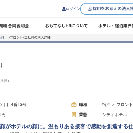
採用をお考えの法人
ログイン
転職 合同説明会
おもてなしHRについて
ホテル・宿泊業界
福岡
フロント/正社員の求人詳細
）
正社員
）
丁目4番13号
職種
宿泊 ＞ フロント
00円
業態
シティホテル
顔がホテルの顔に。温もりある接客で感動を創造する