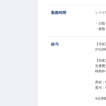
勤務時間
シフト
・日勤
・夜勤
給与
【月給
210,0
【別途
交通費支
時間外
昇給：
賞与：
※試用