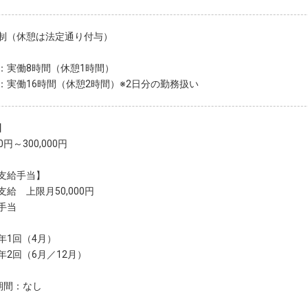
制（休憩は法定通り付与）
：実働8時間（休憩1時間）
：実働16時間（休憩2時間）※2日分の勤務扱い
】
00円～300,000円
支給手当】
給 上限月50,000円
手当
年1回（4月）
年2回（6月／12月）
期間：なし