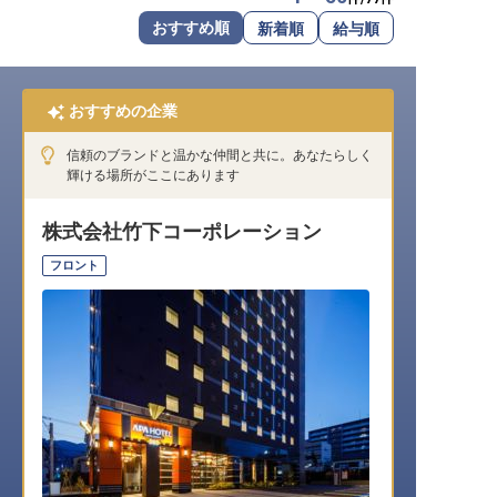
転職サポートに申し込む
おすすめ順
新着順
給与順
無料
採用をお考えの企業様へ
おすすめの企業
信頼のブランドと温かな仲間と共に。あなたらしく
輝ける場所がここにあります
株式会社竹下コーポレーション
フロント