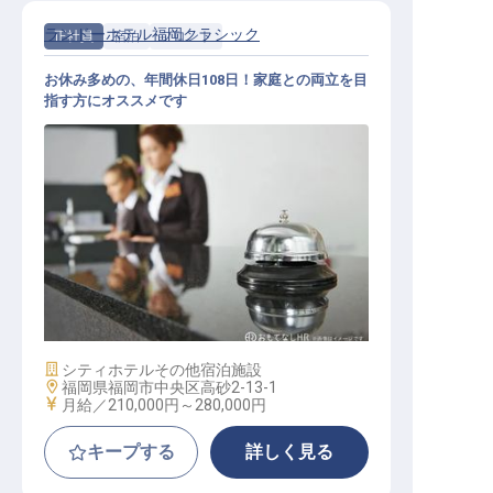
ランドーホテル福岡クラシック
正社員
宿泊
フロント
お休み多めの、年間休日108日！家庭との両立を目
指す方にオススメです
フロント（一般職）
施設業態
シティホテル
その他宿泊施設
勤務地
福岡県福岡市中央区高砂2-13-1
給与
月給／210,000円～
280,000円
キープする
詳しく見る