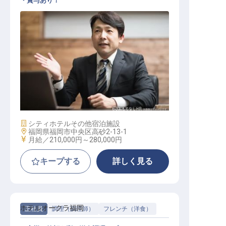
・賞与あり！
支配人・副支配人・女将 / 正社員
施設業態
シティホテル
その他宿泊施設
勤務地
福岡県福岡市中央区高砂2-13-1
給与
月給／210,000円～
280,000円
キープする
詳しく見る
ホテルオークラ福岡
正社員
調理（調理師）
フレンチ（洋食）