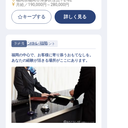
福岡県福岡市博多区住吉1-2-82
給与
月給／190,000円～
280,000円
キープする
詳しく見る
ホテルモントレ福岡
正社員
宿泊
フロント
福岡の中心で、お客様に寄り添うおもてなしを。
あなたの経験が活きる場所がここにあります。
フロントスタッフ（リーダー候補）