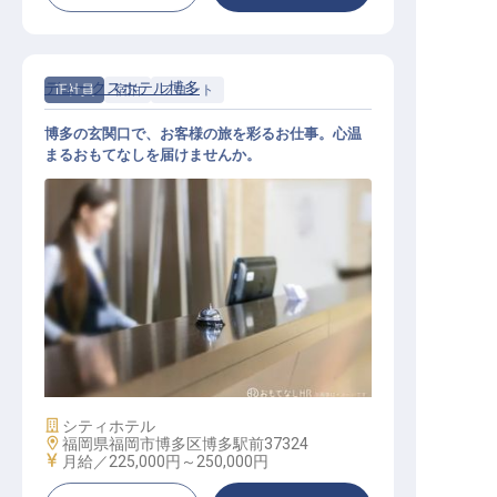
デュークスホテル博多
正社員
宿泊
フロント
博多の玄関口で、お客様の旅を彩るお仕事。心温
まるおもてなしを届けませんか。
ホテルフロント
施設業態
シティホテル
勤務地
福岡県福岡市博多区博多駅前37324
給与
月給／225,000円～
250,000円