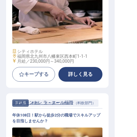
日本料理・和食調理スタッフ
施設業態
シティホテル
勤務地
福岡県北九州市八幡東区西本町1-1-1
給与
月給／230,000円～
340,000円
キープする
詳しく見る
ホテルモントレ ラ・スール福岡
正社員
料飲
リーダー・チーフ（料飲部門）
年休108日！駅から徒歩2分の職場でスキルアップ
を目指しませんか？