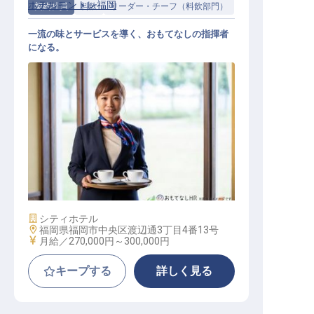
ホテルモントレ福岡
契約社員
料飲
リーダー・チーフ（料飲部門）
一流の味とサービスを導く、おもてなしの指揮者
になる。
レストランサービス（リーダー職）
施設業態
シティホテル
勤務地
福岡県福岡市中央区渡辺通3丁目4番13号
給与
月給／270,000円～
300,000円
キープする
詳しく見る