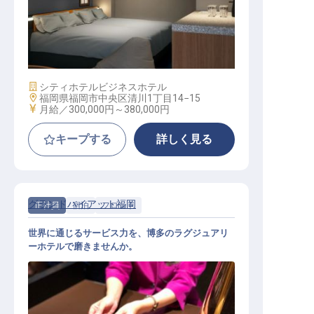
予約事務｜月給30万円〜／福岡の街
の中心部／月9日休み
施設業態
シティホテル
ビジネスホテル
勤務地
福岡県福岡市中央区清川1丁目14−15
給与
月給／300,000円～
380,000円
キープする
詳しく見る
グランドハイアット福岡
正社員
宿泊
フロント
世界に通じるサービス力を、博多のラグジュアリ
ーホテルで磨きませんか。