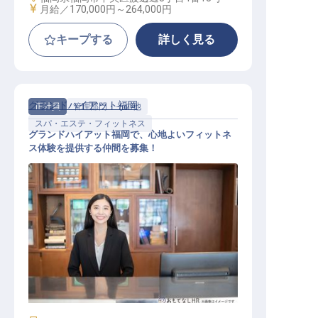
給与
月給／170,000円～
264,000円
キープする
詳しく見る
グランドハイアット福岡
正社員
管理部門・その他
スパ・エステ・フィットネス
グランドハイアット福岡で、心地よいフィットネ
ス体験を提供する仲間を募集！
フィットネスクラブレセプション（
受付）