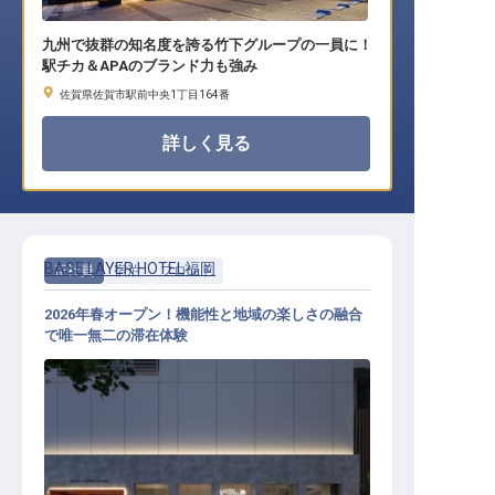
九州で抜群の知名度を誇る竹下グループの一員に！
駅チカ＆APAのブランド力も強み
佐賀県佐賀市駅前中央1丁目164番
詳しく見る
BASE LAYER HOTEL福岡
正社員
宿泊
フロント
2026年春オープン！機能性と地域の楽しさの融合
で唯一無二の滞在体験
フロント│月給30万円〜／感性を磨