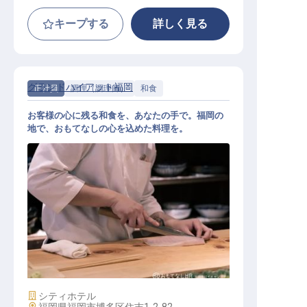
キープする
詳しく見る
グランドハイアット福岡
正社員
調理（調理師）
和食
お客様の心に残る和食を、あなたの手で。福岡の
地で、おもてなしの心を込めた料理を。
和食調理スタッフ
施設業態
シティホテル
勤務地