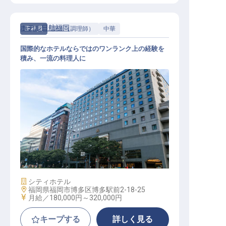
ホテル日航福岡
正社員
調理（調理師）
中華
国際的なホテルならではのワンランク上の経験を
積み、一流の料理人に
中華調理
施設業態
シティホテル
勤務地
福岡県福岡市博多区博多駅前2-18-25
給与
月給／180,000円～
320,000円
キープする
詳しく見る