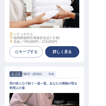
フィットネスジムインストラクター
施設業態
シティホテル
勤務地
福岡県福岡市博多区住吉1-2-82
給与
月給／190,000円～
210,000円
キープする
詳しく見る
千草ホテル
正社員
調理（調理師）
和食
和の技と心で紡ぐ一皿一皿。あなたの情熱が宿る
料理人の道