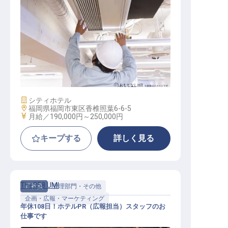
ホテルの設備・管理
施設業態
シティホテル
勤務地
福岡県福岡市東区香椎照葉6-6-5
給与
月給／190,000円～
250,000円
キープする
詳しく見る
The358 UMI
正社員
管理部門・その他
企画・広報・マーケティング
年休108日！ホテルPR（広報担当）スタッフのお
仕事です