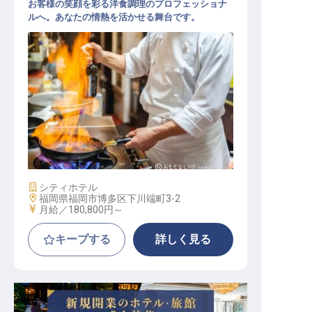
お客様の笑顔を彩る洋食調理のプロフェッショナ
ルへ。あなたの情熱を活かせる舞台です。
洋食調理スタッフ
施設業態
シティホテル
勤務地
福岡県福岡市博多区下川端町3-2
給与
月給／180,800円～
キープする
詳しく見る