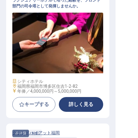
ラグジュアリーホテルで培った経験を、フロント
部門の司令塔として発揮しませんか。
フロントオフィスマネージャー｜年
俸400万円～／ラグジュアリーホテ
ル「グランドハイアット福岡」／英
語を活かすマネジメント職
施設業態
シティホテル
勤務地
福岡県福岡市博多区住吉1-2-82
給与
年俸／4,000,000円～
5,000,000円
キープする
詳しく見る
グランドハイアット福岡
正社員
料飲