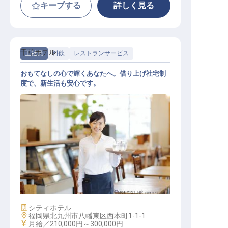
キープする
詳しく見る
千草ホテル
正社員
料飲
レストランサービス
おもてなしの心で輝くあなたへ。借り上げ社宅制
度で、新生活も安心です。
宴会サービススタッフ（経験者）
施設業態
シティホテル
勤務地
福岡県北九州市八幡東区西本町1-1-1
給与
月給／210,000円～
300,000円