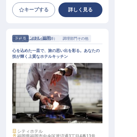
キープする
詳しく見る
ホテルモントレ福岡
正社員
調理（調理師）
調理部門その他
心を込めた一皿で、旅の思い出を彩る。あなたの
技が輝く上質なホテルキッチン
調理スタッフ（正社員）
施設業態
シティホテル
勤務地
福岡県福岡市中央区渡辺通3丁目4番13号