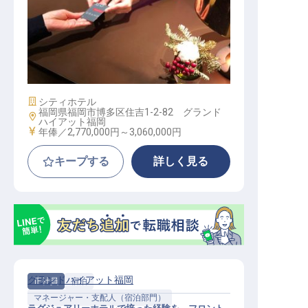
フロントサービス｜年俸277万円～
／世界基準のラグジュアリーホテル
「グランドハイアット福岡」／未経
験歓迎・英会話を活かせる
施設業態
シティホテル
福岡県福岡市博多区住吉1-2-82 グランド
勤務地
ハイアット福岡
給与
年俸／2,770,000円～
3,060,000円
キープする
詳しく見る
グランドハイアット福岡
正社員
宿泊
マネージャー・支配人（宿泊部門）