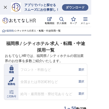
アプリでパッと探せる
ダウンロード
スムーズにお仕事探し！
ログイン
求人検索
転職相談
キープ
メニュー
求人・施設を探す
福岡県
シティホテルの求人・転職・中途採用一覧
キープした求人
福岡県 / シティホテル 求人・転職・中途
採用一覧
就職・転職 合同説明会
おもてなしHRでは、福岡県 / シティホテルの宿泊業
界のお仕事を多数ご紹介いたします。
おもてなしHRについて
フロント・料飲など
選択
職種
ご利用の流れ
全国または市区町村など
選択
勤務地
よくある質問
給与・雇用形態・寮社宅あり など
選択
ホテル・宿泊業界情報コラム
こだわり
1 ~ 50
件/
77
件