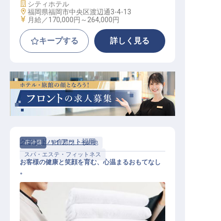
施設業態
シティホテル
勤務地
福岡県福岡市中央区渡辺通3-4-13
給与
月給／170,000円～
264,000円
キープする
詳しく見る
グランドハイアット福岡
正社員
管理部門・その他
スパ・エステ・フィットネス
お客様の健康と笑顔を育む、心温まるおもてなし
。