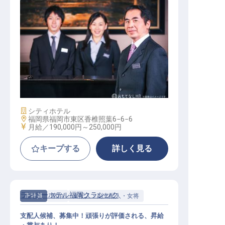
企画・広報・マーケティング / 正社
員
施設業態
シティホテル
勤務地
福岡県福岡市東区香椎照葉6−6−6
給与
月給／190,000円～
250,000円
キープする
詳しく見る
ランドーホテル福岡クラシック
正社員
宿泊
支配人・副支配人・女将
支配人候補、募集中！頑張りが評価される、昇給