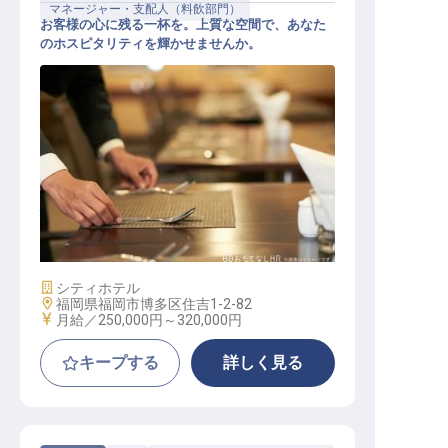
マネージャー・支配人（料飲部門）
お客様の心に残る一杯を。上質な空間で、あなた
のホスピタリティを輝かせませんか。
バーテンダー アシスタントマネージ
ャー
施設業態
シティホテル
勤務地
福岡県福岡市博多区住吉1-2-82
給与
月給／250,000円～
320,000円
キープする
詳しく見る