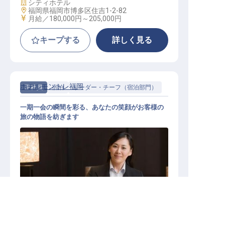
施設業態
シティホテル
勤務地
福岡県福岡市博多区住吉1-2-82
給与
月給／180,000円～
205,000円
キープする
詳しく見る
ホテルモントレ福岡
正社員
宿泊
リーダー・チーフ（宿泊部門）
一期一会の瞬間を彩る、あなたの笑顔がお客様の
旅の物語を紡ぎます
フロントスタッフ（リーダークラス
福岡県の求人を紹介してもらう
）