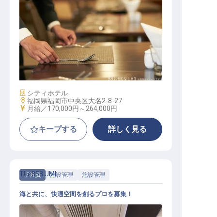
料飲（マネージャー、キャプテン、
チーフクラス）
施設業態
シティホテル
勤務地
福岡県福岡市中央区大名2-8-27
給与
月給／170,000円～
264,000円
キープする
詳しく見る
The358 UMI
正社員
施設管理
施設管理
海と共に、快適空間を創るプロを募集！