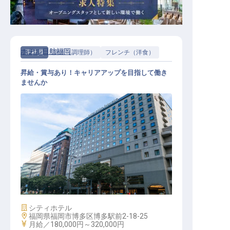
ホテル日航福岡
正社員
調理（調理師）
フレンチ（洋食）
昇給・賞与あり！キャリアアップを目指して働き
ませんか
洋食調理
施設業態
シティホテル
勤務地
福岡県福岡市博多区博多駅前2-18-25
給与
月給／180,000円～
320,000円