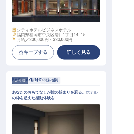
き街の魅力を届ける／実質年休112
日
施設業態
シティホテル
ビジネスホテル
勤務地
福岡県福岡市中央区清川1丁目14−15
給与
月給／300,000円～
380,000円
キープする
詳しく見る
BASE LAYER HOTEL福岡
正社員
宿泊
宿泊予約
あなたのおもてなしが旅の始まりを彩る。ホテル
の枠を超えた感動体験を