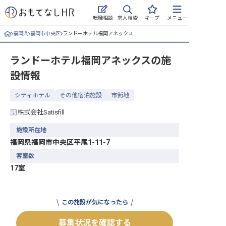
求人検索
転職相談
キープ
メニュー
福岡県
福岡市中央区
ランドーホテル福岡アネックス
ログイン
ランドーホテル福岡アネックス
の施
求人・施設を探す
設情報
キープした求人
シティホテル
その他宿泊施設
市街地
就職・転職 合同説明会
株式会社Satisfill
おもてなしHRについて
施設所在地
福岡県福岡市中央区平尾1-11-7
ご利用の流れ
客室数
17室
よくある質問
ホテル・宿泊業界情報コラム
この施設が気になったら
募集状況を確認する