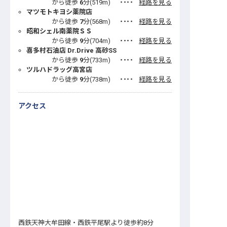
から徒歩
6
分(
519
m)
・・・・
経路を見る
マツモトキヨシ薬院店
から徒歩
7
分(
568
m)
・・・・
経路を見る
昭和シェル南薬院ＳＳ
から徒歩
9
分(
704
m)
・・・・
経路を見る
喜多村石油店 Dr.Drive 高砂SS
から徒歩
9
分(
733
m)
・・・・
経路を見る
ツルハドラッグ高宮店
から徒歩
9
分(
738
m)
・・・・
経路を見る
アクセス
西鉄天神大牟田線・西鉄平尾駅より徒歩約8分