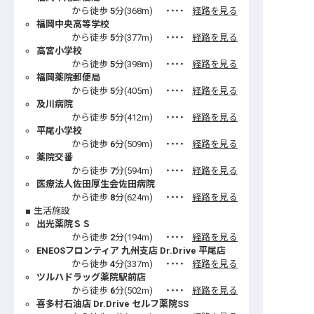
から徒歩
5
分(
368
m)
・・・・
経路を見る
福岡中央高等学校
から徒歩
5
分(
377
m)
・・・・
経路を見る
高宮小学校
から徒歩
5
分(
398
m)
・・・・
経路を見る
福岡薬院郵便局
から徒歩
5
分(
405
m)
・・・・
経路を見る
及川病院
から徒歩
5
分(
412
m)
・・・・
経路を見る
平尾小学校
から徒歩
6
分(
509
m)
・・・・
経路を見る
薬院交番
から徒歩
7
分(
594
m)
・・・・
経路を見る
医療法人佐田厚生会佐田病院
から徒歩
8
分(
624
m)
・・・・
経路を見る
生活施設
出光薬院ＳＳ
から徒歩
2
分(
194
m)
・・・・
経路を見る
ENEOSフロンティア 九州支店 Dr.Drive 平尾店
から徒歩
4
分(
337
m)
・・・・
経路を見る
ツルハドラッグ薬院駅前店
から徒歩
6
分(
502
m)
・・・・
経路を見る
喜多村石油店 Dr.Drive セルフ薬院SS