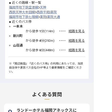
近くの路線・駅一覧
福岡市地下鉄空港線
天神
西鉄天神大牟田線
西鉄平尾
薬院
福岡市地下鉄七隈線
薬院
薬院大通
近くのバス停
一本木
から徒歩
1
分(
114
m)
・・・・
経路を見る
新川町
から徒歩
4
分(
292
m)
・・・・
経路を見る
山荘通
から徒歩
6
分(
448
m)
・・・・
経路を見る
※
『周辺施設』
『近くのバス停』
の利用にあたっては、当該
自治体や運営バス会社のHP等より最新情報をご確認くださ
い。
よくある質問
ランドーホテル福岡アネックスに