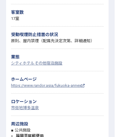
客室数
17室
受動喫煙防止措置の状況
原則、屋内禁煙（配属先決定次第、詳細通知）
業態
シティホテル
その他宿泊施設
ホームページ
https://www.randor.asia/fukuoka-annex
ロケーション
市街地
博多温泉
周辺施設
公共施設
福岡平尾郵便局