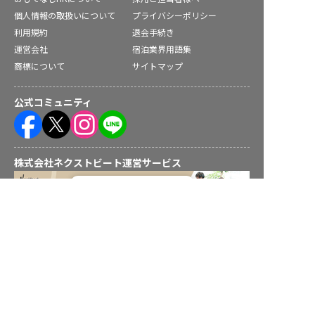
個人情報の取扱いについて
プライバシーポリシー
利用規約
退会手続き
運営会社
宿泊業界用語集
商標について
サイトマップ
公式コミュニティ
株式会社ネクストビート運営サービス
転職フルサポート実施中！
サポートに申し込む
保育業界の求職者様向けサービス
保育士バンク！ - 日本最大級。保育士・幼稚園教諭向け転職支
援サイト
保育士バンク！新卒 - 保育士・幼稚園教諭を目指す「学生向
け」就職活動情報サイト
法人様向けサービス
保育士バンク！コネクト - 保育施設向けの業務支援システム
保育士バンク！パレット - 保育施設専門の職員マネジメントツ