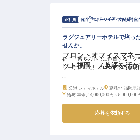
求人情報：
グランドハイアット福岡
の
正社員
宿泊
マネージャー・支配人（宿
ラグジュアリーホテルで培っ
せんか。
フロントオフィスマネー
福岡・博多の中心に位置する「グラ
ット福岡」／英語を活
リーホテルで、フロント部門を統
【世界基準のオペレーションを、
福岡県福
業態
シティホテル
勤務地
チェックイン・チェックアウトを
給与
年俸／4,000,000円～
5,000,000
場分析にもとづく戦略立案までを
しながら、上質なゲスト体験を組
応募を依頼する
【チームを育て、サービスの質を
スタッフ一人ひとりの指導・育成