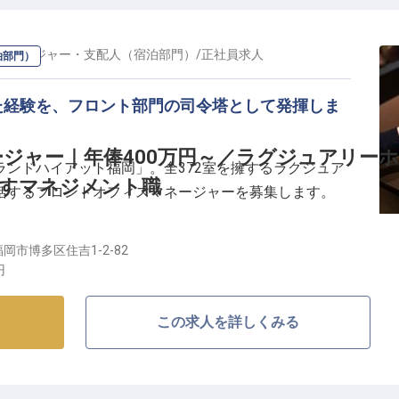
マネージャー・支配人（宿泊部門）
/
正社員
求人
泊部門）
た経験を、フロント部門の司令塔として発揮しま
ジャー｜年俸400万円～／ラグジュアリー
ンドハイアット福岡」。全372室を擁するラグジュア
かすマネジメント職
括するフロントオフィスマネージャーを募集します。
現場の中心でつくる】
岡市博多区住吉1-2-82
はじめとするフロント業務全般の管理・監督に加え、市
円
担っていただきます。ハイアットのスタンダードを体現
織として実現する役割です。
この求人を詳しくみる
引き上げる】
を通じて、チーム全体のホスピタリティを高めていきま