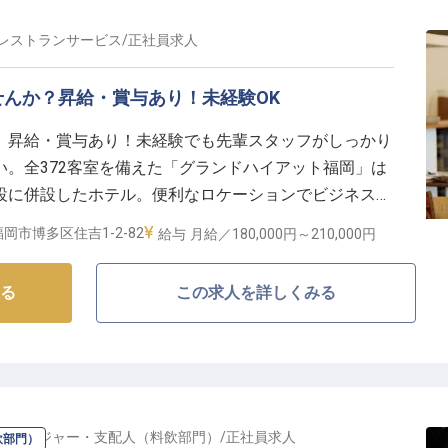
レストランサービス
/
正社員
求人
んか？昇給・賞与あり！未経験OK
、昇給・賞与あり！未経験でも先輩スタッフがしっかり
。全372客室を備えた「グランドハイアット福岡」は
設に併設したホテル。便利なロケーションでビジネスや
ご利用いただいています。あなたにお任せするのは、宴
岡市博多区住吉1-2-82
給与
月給／180,000円～
210,000円
て、接客を始めとする様々なスキルを磨きませんか？※
の情報です
る
この求人を詳しくみる
マネージャー・支配人（料飲部門）
/
正社員
求人
飲部門）