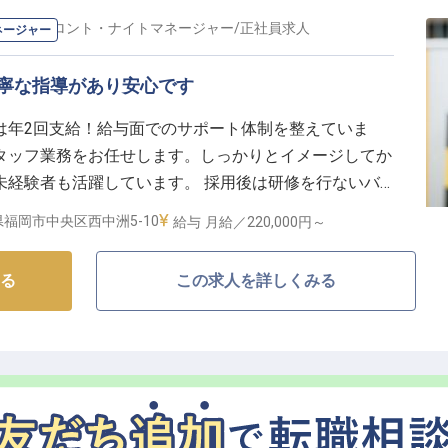
話ができる方は、国際色豊かなお客様との接点でその力
ナイトフロント・ナイトマネージャー
/
正社員
求人
ネージャー
寧な指導があり安心です
0円（賞与含む）
は年2回支給！給与面でのサポート体制を整えていま
みでメリハリのある働き方
タッフ業務をお任せします。しっかりとイメージしてか
、制服貸与
未経験者も活躍しています。 採用後は研修を行ないバ
通勤可
働ける環境です。博多フローラルイン中洲は、福岡のグ
福岡市中央区西中洲5-10
給与
月給／220,000円～
光施設へのアクセスも良いホテルです。※この求人は
る
この求人を詳しくみる