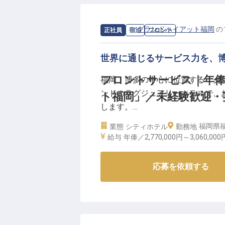
す。これまで培ってきたマネジメ
発揮できるポジションです。
求人情報：
グランドハイアット福岡
の
正社員
宿泊
フロント
【働く環境のポイント】
世界に通じるサービス力を、
・年俸4,000,000円〜5,000,0
・国際色豊かなお客様をおもてな
フロントサービス｜年俸
福岡・博多の中心に位置する「グラ
・博多駅から徒歩約10分、通勤に
ンドのラグジュアリーホテルで、
ト福岡」／未経験歓迎・
・社会保険完備、バイク・自転車
します。
福岡県福
業態
シティホテル
※2026年7月24日時点の情報です
勤務地
【世界基準のホスピタリティを、
給与
年俸／2,770,000円～
3,060,000
ロビーや客室フロアでお客様をお
ます。「グランドハイアット」の
応募を依頼する
キルを磨くことができる環境です
【経験を問わず、挑戦を歓迎する
未経験の方も歓迎します。接客や