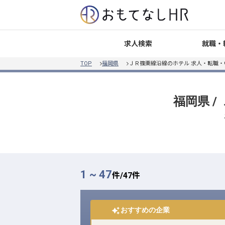
就職・
求人検索
TOP
福岡県
ＪＲ篠栗線沿線のホテル 求人・転職・
福岡県 
1 ~ 47
件/
47
件
おすすめの企業