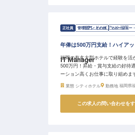
ー利用まで幅広いニーズにお応え
温まるサービスを提供できる環境
求人情報：
グランドハイアット福岡
の
正社員
管理部門・その他
マネージャー
ーー【ホテルマネジメントのプロ
副支配人として、運営収支管理か
年俸は500万円支給！ハイア
ホテル運営の中核を担っていただ
存分に活かし、国際的な視点でホ
福岡の有名大型ホテルで経験を活
IT Manager
や人材育成にも関わり、スタッフ
500万円！昇給・賞与支給の好待
のキャリアアップを目指す方にと
ーション高くお仕事に取り組めます
※2025年09月08日時点の情報です
つけて働ける環境です。全372室
福岡県福
業態
シティホテル
勤務地
利な地下鉄七隈線・櫛田神社前駅よ
12月27日時点の情報です
この求人の問い合わせをす