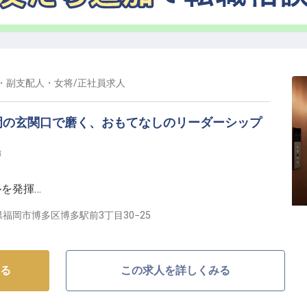
・副支配人・女将
/
正社員
求人
岡の玄関口で磨く、おもてなしのリーダーシップ
場
ルを発揮
性化！
福岡市博多区博多駅前3丁目30−25
N HOTEL Hakata】
OTEL Hakata」は、国内外のお客様に快適な滞在をご
る
この求人を詳しくみる
」と「円」の精神を大切にしながら、国際的なおもてな
を伝えるゲートウェイとして、ビジネス利用からレジャ