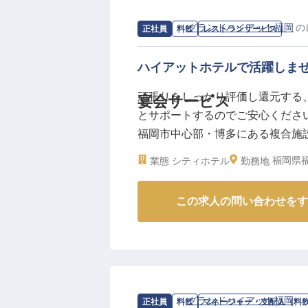
求人情報：
グランドハイアット福岡
の
正社員
料飲
レストランサービス
ハイアットホテルで活躍しませ
頑張りをしっかり評価し還元する
宴会サービス
とサポートするのでご安心ください
福岡市中心部・博多にある複合施
観光を目的としたゲストの拠点に
福岡県福
業態
シティホテル
勤務地
会サービスのお仕事。業務を通し
この求人は2023年12月22日時点
この求人の問い合わせをす
求人情報：
グランドハイアット福岡
の
正社員
料飲
マネージャー・支配人（料