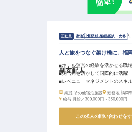
求人情報：
EN HOTEL Hakata
の
支配人
正社員
宿泊
支配人・副支配人・女将
人と旅をつなぐ架け橋に。福
■ホテル運営の経験を活かせる職
副支配人
■英語力を活かして国際的に活躍
■レベニューマネジメントのスキ
■チームビルディングで組織を活
福岡県
業態
その他宿泊施設
勤務地
給与
月給／300,000円～
350,000円
ーー【おもてなしの心と国際感覚が輝くE
福岡・博多の中心に位置する「EN H
この求人の問い合わせをす
提供するホテルです。日本の「縁
しを実践しています。博多の魅力