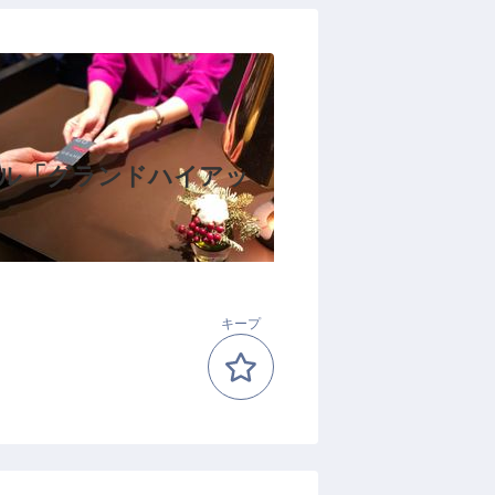
テル「グランドハイアッ
キープ