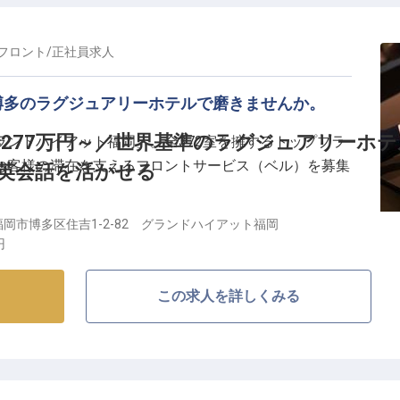
ント経験と、顧客満足度を高める施策の立案力を存分に
フロント
/
正社員
求人
博多のラグジュアリーホテルで磨きませんか。
00円（経験・スキルを考慮）
しする、英語を活かせる環境
277万円～／世界基準のラグジュアリーホ
ンドハイアット福岡」。全372室を擁するトップブラ
便利な好立地
お客様の滞在を支えるフロントサービス（ベル）を募集
英会話を活かせる
通勤可
岡市博多区住吉1-2-82 グランドハイアット福岡
現場で身につける】
円
迎えし、ご滞在中のサポート業務全般を担っていただき
スタンダードに触れながら、世界に通用するサービスス
この求人を詳しくみる
。
職場】
サービスの経験をお持ちの方は、これまでのキャリアを