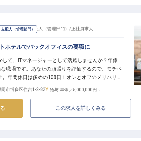
しています。お客様一人ひとりとの「縁」を大切に、心
です。
マネージャー・支配人（管理部門）
/
正社員
求人
・支配人（管理部門）
フェッショナルへの成長ステージ】
らレベニューマネジメント、セールス戦略の立案まで、
ットホテルでバックオフィスの要職に
きます。これまでのビジネスホテルでの経験と英語力を
テル運営に携わることができます。チームビルディング
かして、ITマネージャーとして活躍しませんか？年俸
一人ひとりの成長をサポートする喜びも。ホテル業界で
遇な職場です。あなたの頑張りを評価するので、モチベ
って、スキルと経験を広げられる理想的な環境です！
。年間休日は多めの108日！オンとオフのメリハリを
の客室を備えた「グランドハイアット福岡」。通勤に便
岡市博多区住吉1-2-82
給与
年俸／5,000,000円～
り徒歩約3分の場所にあります。※この求人は2023年
る
この求人を詳しくみる