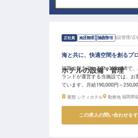
求人情報：
The358 UMI
の
施設管理
/
正
正社員
施設管理
施設管理
海と共に、快適空間を創るプ
福岡の魅力溢れるThe358 UM
ホテルの設備・管理
ランドが運営する当施設では、お
ています。月給190,000円～25
注業務を通じて、海辺のリゾート
福岡県福
業態
シティホテル
勤務地
スの経験をお持ちの方、ぜひご応募く
この求人の問い合わせをす