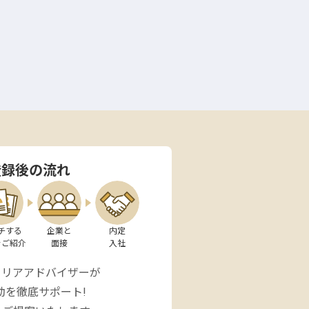
登録後の流れ
チする

企業と

内定

をご紹介
面接
入社
ャリアアドバイザーが
動を徹底サポート!