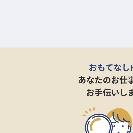
あなたの手で、お客様が笑顔で過
てください。
日々の点検や修繕が、お客様の「
ーー【プロフェッショナルとして
JR博多駅直結という抜群のロケ
の一つです。
正社員として安定した環境で、こ
おもてなし
月給210,000円〜302,500円。
第二種電気工事士や2級ボイラー
あなたのお仕
ップを目指したい方も歓迎します
お手伝いし
お客様の快適な滞在を支える重要
ていける環境がここにあります。
あなたの成長が、ホテルの未来を
※2026年1月28日時点の情報です