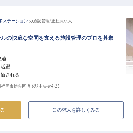
多ステーション
の
施設管理
/
正社員
求人
テルの快適な空間を支える施設管理のプロを募集
快適
て活躍
評価される
りがい
福岡市博多区博多駅中央街4-23
を届ける場所】
ぎ、特別な時間を過ごせるよう、細部にわたるおもてな
る
この求人を詳しくみる
して、館内の設備が常に最高の状態を保つことは、お客
上で不可欠です。