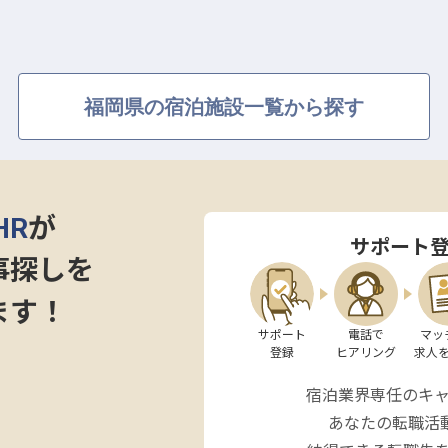
ごせる空間を創造し、忘れられない思い出作りに貢献し
また来たい」という想いに繋がります。
福岡県の宿泊施設一覧から探す
成長できる環境】
ーションに位置する当ホテルは、通勤のしやすさも魅力
れまでの施設管理経験を存分に発揮いただけます。
HR
が
サポート
技士の資格をお持ちの方はもちろん、さらなるスキルア
事探しを
。
ます！
な役割を担いながら、専門知識を深め、キャリアを築い
サポート

電話で

マッ
登録
ヒアリング
求人
創ります。
宿泊業界専任のキ
。
あなたの転職活