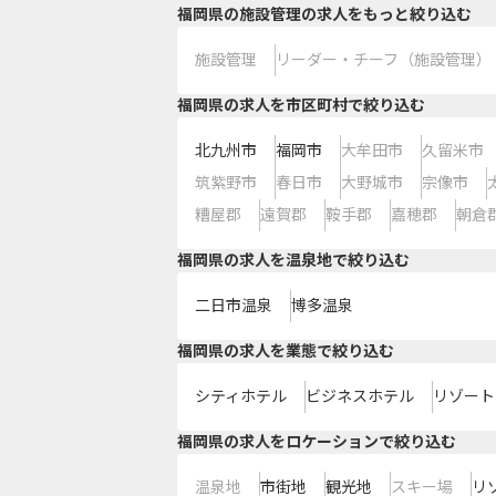
福岡県の施設管理の求人をもっと絞り込む
施設管理
リーダー・チーフ（施設管理）
福岡県の求人を市区町村で絞り込む
北九州市
福岡市
大牟田市
久留米市
筑紫野市
春日市
大野城市
宗像市
糟屋郡
遠賀郡
鞍手郡
嘉穂郡
朝倉
福岡県の求人を温泉地で絞り込む
二日市温泉
博多温泉
福岡県の求人を業態で絞り込む
シティホテル
ビジネスホテル
リゾート
福岡県の求人をロケーションで絞り込む
温泉地
市街地
観光地
スキー場
リ