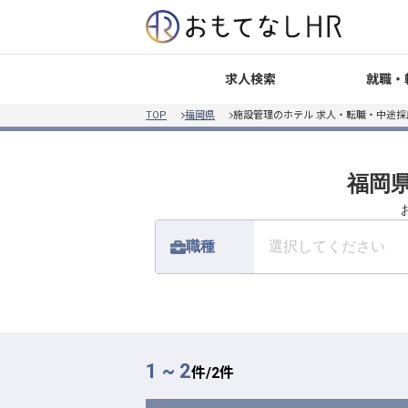
就職・
求人検索
TOP
福岡県
施設管理のホテル 求人・転職・中途採
福岡県
職種
選択してください
1 ~ 2
件/
2
件