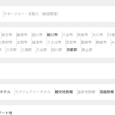
マネージャー・支配人（施設管理）
直方市
飯塚市
田川市
柳川市
八女市
筑後市
大川市
行橋
太宰府市
古賀市
福津市
うきは市
宮若市
嘉麻市
朝倉市
み
郡
三井郡
三潴郡
八女郡
田川郡
京都郡
築上郡
ホテル
ラグジュアリーホテル
観光地旅館
温泉地旅館
高級旅館
ゾート地