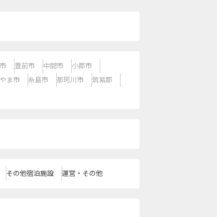
市
豊前市
中間市
小郡市
やま市
糸島市
那珂川市
筑紫郡
その他宿泊施設
運営・その他