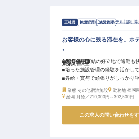
求人情報：
オリエンタルホテル福岡 博
正社員
施設管理
施設管理
お客様の心に残る滞在を。ホ
。
■JR博多駅直結の好立地で通勤も
施設管理
■培った施設管理の経験を活かし
■昇給・賞与で頑張りがしっかり
■お客様の安心と快適を支えるや
福岡県
業態
その他宿泊施設
勤務地
給与
月給／210,000円～
302,500円
ーー【お客様に最高の安心と快適
当ホテルは、お客様が心から安ら
この求人の問い合わせをす
しを大切にしています。
施設管理のプロフェッショナルと
様の安全と快適な滞在を保証する