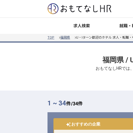
就職・
求人検索
TOP
福岡県
U・Iターン歓迎のホテル 求人・転職
福岡県 
おもてなしHRでは
1 ~ 34
件/
34
件
おすすめの企業