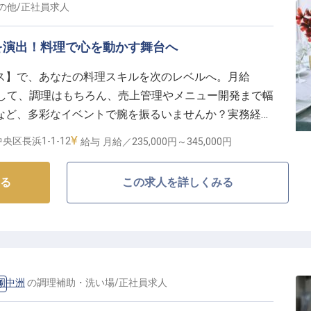
の他
/
正社員
求人
アップの道】
を演出！料理で心を動かす舞台へ
ます。月給350,000円からの安定した収入に加え、社
ス】で、あなたの料理スキルを次のレベルへ。月給
実した福利厚生であなたの生活をサポート。
正社員として、調理はもちろん、売上管理やメニュー開発まで幅
からのご応募の方には引っ越し費用の一部を会社がサポ
など、多彩なイベントで腕を振るいませんか？実務経験
とプライベートも大切にしながら、マネジメント経験を
方を歓迎。あなたのアイデアで特別な時間を創り出しま
キャリアを大きく飛躍させるチャンスがここにありま
央区長浜1-1-12
給与
月給／235,000円～
345,000円
る
この求人を詳しくみる
 福岡中洲
の
調理補助・洗い場
/
正社員
求人
場