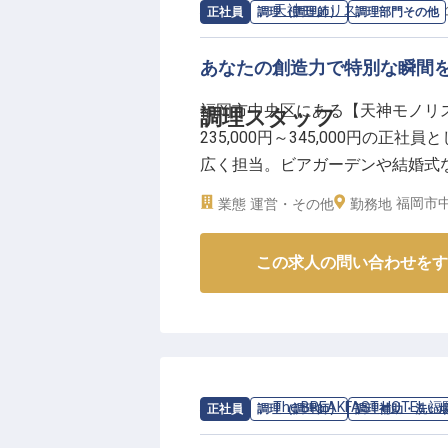
ましょう。
求人情報：
天神モノリス
の
調理部門そ
正社員
調理（調理師）
調理部門その他
ーー【安心の環境で描くキャリア
あなたの創造力で特別な瞬間
安心して長く働ける環境が整ってい
福岡市中央区にある【天神モノリ
調理スタッフ
会保険完備や退職金制度など、充
235,000円～345,000円の
社員寮の相談も可能で、福岡県外
広く担当。ビアガーデンや結婚式
ートいたします。年間休日108日
を活かし、スキルアップを目指す
活かし、事業の成長と共に自身の
福岡市中
業態
運営・その他
勤務地
しょう！
す。
※2025年05月19日時点の情報です
※2026年03月06日時点の情報です
この求人の問い合わせをす
求人情報：
The BREAKFAST HOTEL
正社員
調理（調理師）
調理補助・洗い