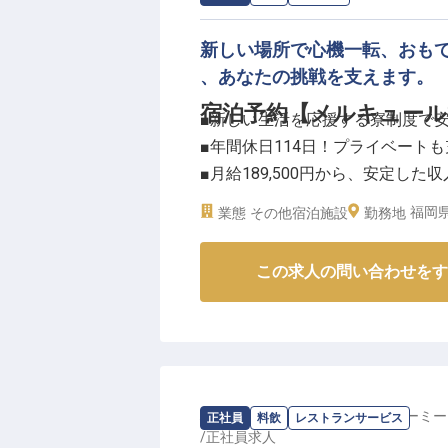
新しい場所で心機一転、おも
、あなたの挑戦を支えます。
宿泊予約【メルキュール
■新しい生活を応援する寮制度で
■年間休日114日！プライベート
■月給189,500円から、安定した
■社会保険完備、家族手当など充
福岡県
業態
その他宿泊施設
勤務地
ーー【宗像の自然に囲まれたリゾ
この求人の問い合わせをす
福岡県宗像市に位置する「メルキ
れたロケーションが魅力のホテル
お客様が心から安らぎ、特別な時
ています。宿泊予約業務は、お客
丁寧な対応一つひとつが、お客様
お客様の旅の始まりを彩る、温か
求人情報：
天然温泉 袖湊の湯 ドーミー
正社員
料飲
レストランサービス
/
正社員
求人