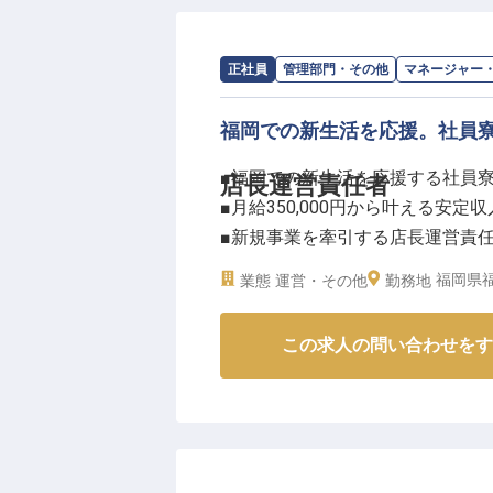
求人情報：
IMD Alliance 株式会社 本
正社員
管理部門・その他
マネージャー
福岡での新生活を応援。社員
■福岡での新生活を応援する社員
店長運営責任者
■月給350,000円から叶える安定収
■新規事業を牽引する店長運営責
■ホテル業界経験を活かせるマネ
福岡県福
業態
運営・その他
勤務地
ーー【新たな事業を創造するおも
この求人の問い合わせをす
福岡を拠点に、新たな事業の立ち
す。お客様に心から喜んでいただ
させるやりがいを感じられるでし
あなたの経験と情熱を活かし、新
地域に根差した温かいサービスを