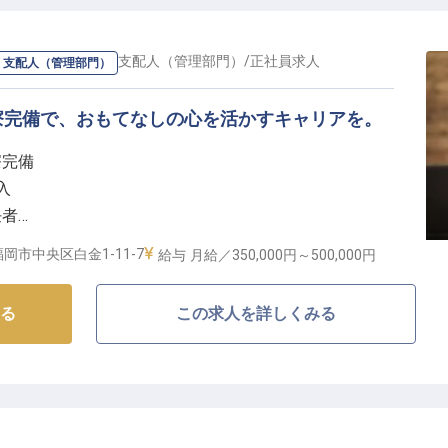
社
の
マネージャー・支配人（管理部門）
/
正社員
求人
・支配人（管理部門）
寮完備で、おもてなしの心を活かすキャリアを。
寮完備
入
任者
ジメント
岡市中央区白金1-11-7
給与
月給／350,000円～
500,000円
てなしの舞台】
る
この求人を詳しくみる
上げから運営までを担う店長運営責任者を募集していま
けるサービスを追求し、おもてなしの精神で事業を成長
ょう。
しい価値を創造する中心人物として活躍してください。
提供し、お客様と深い信頼関係を築く喜びを分かち合い