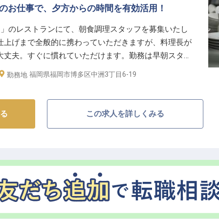
トのお仕事で、夕方からの時間を有効活用！
EL福岡中洲」のレストランにて、朝食調理スタッフを募集いたし
仕上げまで全般的に携わっていただきますが、料理長が
大丈夫。すぐに慣れていただけます。勤務は早朝スター
に使いたい方にぴったり。丁寧な言葉遣いや接客スキル
福岡県福岡市博多区中洲3丁目6-19
勤務地
のある方はぜひご応募ください！※2023年6月23日時
る
この求人を詳しくみる