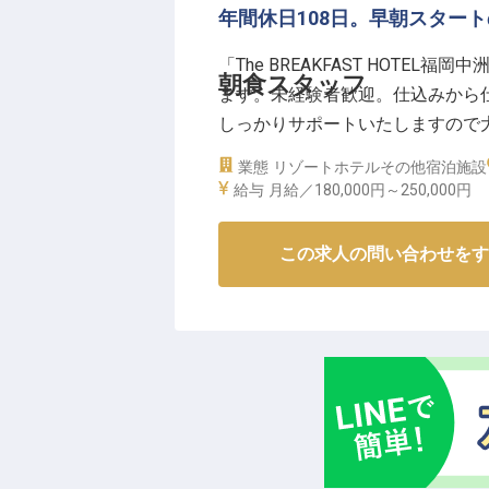
年間休日108日。早朝スター
「The BREAKFAST HOT
朝食スタッフ
ます。未経験者歓迎。仕込みから
しっかりサポートいたしますので
トのため、夕方からの時間を有効
業態
リゾートホテル
その他宿泊施設
も身に付くので、ホテル飲食に興味
給与
月給／180,000円～
250,000円
点の情報です
この求人の問い合わせをす