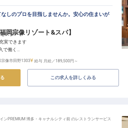
てなしのプロを目指しませんか。安心の住まいが
福岡宗像リゾート&スパ】
安心スタート
も充実できます
収入で働く
実の待遇
宗像市田野1303
給与
月給／189,500円～
ートで、心温まるおもてなしを】
る
この求人を詳しくみる
ュール福岡宗像リゾート&スパ」は、豊かな自然に囲ま
です。
間を過ごせるよう、きめ細やかなおもてなしを大切にし
様が当ホテルと出会う最初の窓口。お電話やメールでの
の期待と感動を育む大切な瞬間となります。
いおもてなしの心で、最高の滞在を演出してください。
インPREMIUM 博多・キャナルシティ前
の
レストランサービス