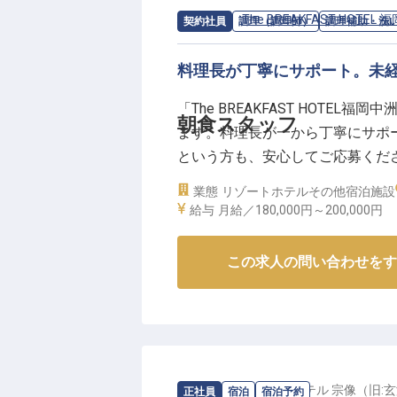
求人情報：
The BREAKFAST HOTEL
契約社員
調理（調理師）
調理補助・洗
料理長が丁寧にサポート。未
「The BREAKFAST HOT
朝食スタッフ
ます。料理長が一から丁寧にサポ
という方も、安心してご応募くだ
っくりと過ごすことができます。
業態
リゾートホテル
その他宿泊施設
キャリアをスタートさせたい方、ぜ
給与
月給／180,000円～
200,000円
この求人の問い合わせをす
求人情報：
ロイヤルホテル 宗像（旧:
正社員
宿泊
宿泊予約