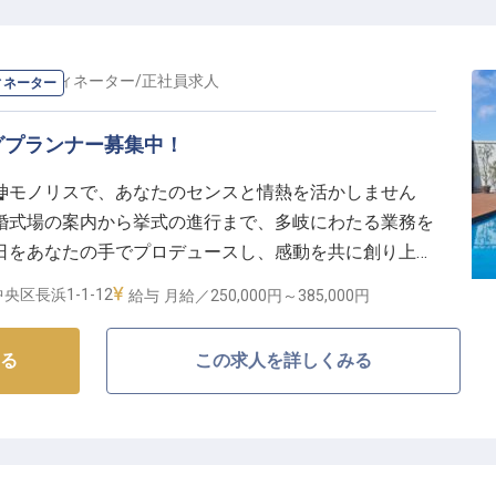
・コーディネーター
/
正社員
求人
ィネーター
グプランナー募集中！
神モノリスで、あなたのセンスと情熱を活かしません
ー
、結婚式場の案内から挙式の進行まで、多岐にわたる業務を
日をあなたの手でプロデュースし、感動を共に創り上げ
正社員として、心からのサービスを提供し、一生に一度
央区長浜1-1-12
給与
月給／250,000円～
385,000円
025年04月17日時点の情報です
る
この求人を詳しくみる