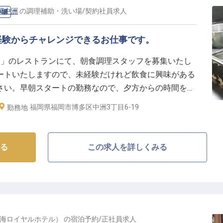
 福岡中洲
の
調理補助・洗い場
/
契約社員
求人
い場
経験からチャレンジできるお仕事です。
EL福岡中洲」のレストランにて、朝食調理スタッフを募集いたし
ートいたしますので、未経験だけれど飲食に興味がある
さい。早朝スタートの勤務なので、夕方からの時間をゆ
正社員登用制度もございますので、ホテルレストランで
福岡県福岡市博多区中洲3丁目6-19
勤務地
ひチャレンジを！※2023年6月23日時点の情報です
る
この求人を詳しくみる
玄海ロイヤルホテル）
の
宿泊予約
/
正社員
求人