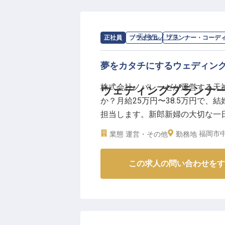
求人情報：
天神モノリス
の
プランナー
正社員
ブライダル
プランナー・コーデ
夢をカタチにするウェディン
株式会社ノバレーゼが運営する天
ウェディングプランナ
か？月給25万円〜38.5万円で
担当します。新郎新婦の大切な一
るやりがいを実感してください。
福岡市中
業態
運営・その他
勤務地
の特別な瞬間を演出しましょう。※2
この求人の問い合わせをす