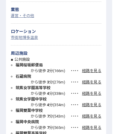
業態
運営・その他
ロケーション
市街地
博多温泉
周辺施設
公共施設
福岡桜坂郵便局
から徒歩
2
分(
166
m)
・・・・
経路を見る
石蔵病院
から徒歩
3
分(
276
m)
・・・・
経路を見る
筑紫女学園高等学校
から徒歩
4
分(
338
m)
・・・・
経路を見る
筑紫女学園中学校
から徒歩
4
分(
354
m)
・・・・
経路を見る
福岡雙葉中学校
から徒歩
7
分(
543
m)
・・・・
経路を見る
福岡中央病院
から徒歩
7
分(
565
m)
・・・・
経路を見る
福岡雙葉高等学校