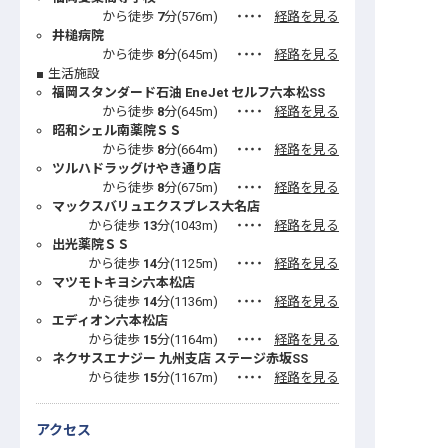
から徒歩
7
分(
576
m)
・・・・
経路を見る
井槌病院
から徒歩
8
分(
645
m)
・・・・
経路を見る
生活施設
福岡スタンダード石油 EneJet セルフ六本松SS
から徒歩
8
分(
645
m)
・・・・
経路を見る
昭和シェル南薬院ＳＳ
から徒歩
8
分(
664
m)
・・・・
経路を見る
ツルハドラッグけやき通り店
から徒歩
8
分(
675
m)
・・・・
経路を見る
マックスバリュエクスプレス大名店
から徒歩
13
分(
1043
m)
・・・・
経路を見る
出光薬院ＳＳ
から徒歩
14
分(
1125
m)
・・・・
経路を見る
マツモトキヨシ六本松店
から徒歩
14
分(
1136
m)
・・・・
経路を見る
エディオン六本松店
から徒歩
15
分(
1164
m)
・・・・
経路を見る
ネクサスエナジー 九州支店 ステージ赤坂SS
から徒歩
15
分(
1167
m)
・・・・
経路を見る
アクセス