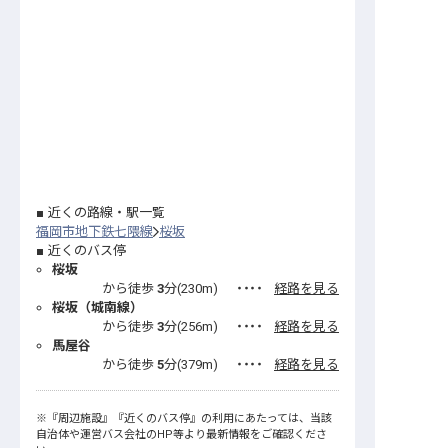
近くの路線・駅一覧
福岡市地下鉄七隈線
桜坂
近くのバス停
桜坂
から徒歩
3
分(
230
m)
・・・・
経路を見る
桜坂（城南線）
から徒歩
3
分(
256
m)
・・・・
経路を見る
馬屋谷
から徒歩
5
分(
379
m)
・・・・
経路を見る
※
『周辺施設』
『近くのバス停』
の利用にあたっては、当該
自治体や運営バス会社のHP等より最新情報をご確認くださ