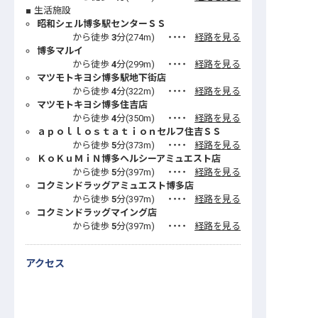
生活施設
昭和シェル博多駅センターＳＳ
から徒歩
3
分(
274
m)
・・・・
経路を見る
博多マルイ
から徒歩
4
分(
299
m)
・・・・
経路を見る
マツモトキヨシ博多駅地下街店
から徒歩
4
分(
322
m)
・・・・
経路を見る
マツモトキヨシ博多住吉店
から徒歩
4
分(
350
m)
・・・・
経路を見る
ａｐｏｌｌｏｓｔａｔｉｏｎセルフ住吉ＳＳ
から徒歩
5
分(
373
m)
・・・・
経路を見る
ＫｏＫｕＭｉＮ博多ヘルシーアミュエスト店
から徒歩
5
分(
397
m)
・・・・
経路を見る
コクミンドラッグアミュエスト博多店
から徒歩
5
分(
397
m)
・・・・
経路を見る
コクミンドラッグマイング店
から徒歩
5
分(
397
m)
・・・・
経路を見る
アクセス