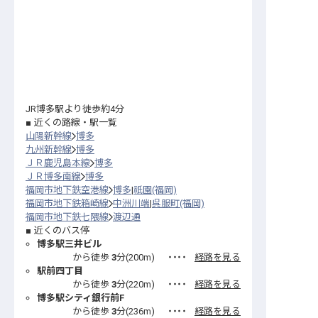
JR博多駅より徒歩約4分
近くの路線・駅一覧
山陽新幹線
博多
九州新幹線
博多
ＪＲ鹿児島本線
博多
ＪＲ博多南線
博多
福岡市地下鉄空港線
博多
祇園(福岡)
福岡市地下鉄箱崎線
中洲川端
呉服町(福岡)
福岡市地下鉄七隈線
渡辺通
近くのバス停
博多駅三井ビル
から徒歩
3
分(
200
m)
・・・・
経路を見る
駅前四丁目
から徒歩
3
分(
220
m)
・・・・
経路を見る
博多駅シティ銀行前F
から徒歩
3
分(
236
m)
・・・・
経路を見る