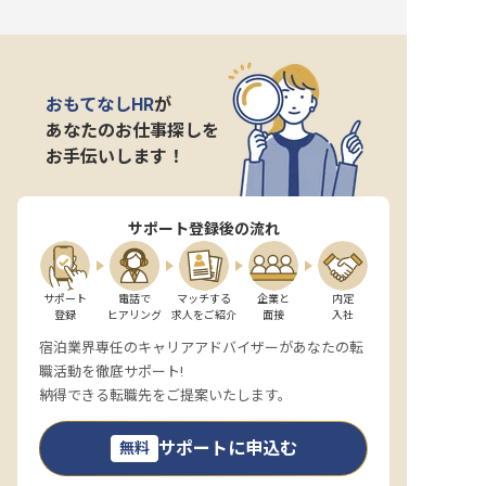
おもてなしHR
が
あなたのお仕事探しを
お手伝いします！
サポート登録後の流れ
サポート

電話で

マッチする

企業と

内定

登録
ヒアリング
求人をご紹介
面接
入社
宿泊業界専任のキャリアアドバイザーがあなたの転
職活動を徹底サポート!
納得できる転職先をご提案いたします。
サポートに申込む
無料