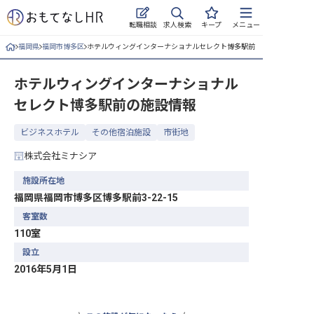
求人検索
転職相談
キープ
メニュー
福岡県
福岡市博多区
ホテルウィングインターナショナルセレクト博多駅前
ログイン
ホテルウィングインターナショナル
求人・施設を探す
セレクト博多駅前
の施設情報
キープした求人
ビジネスホテル
その他宿泊施設
市街地
就職・転職 合同説明会
株式会社ミナシア
おもてなしHRについて
施設所在地
福岡県福岡市博多区博多駅前3-22-15
ご利用の流れ
客室数
110室
よくある質問
設立
2016年5月1日
ホテル・宿泊業界情報コラム