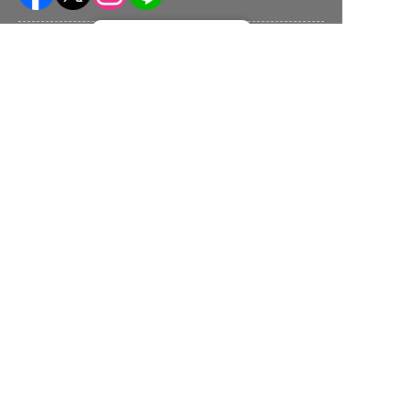
転職フルサポート実施中！
株式会社ネクストビート運営サービス
サポートに申し込む
保育業界の求職者様向けサービス
保育士バンク！ - 日本最大級。保育士・幼稚園教諭向け転職支
援サイト
保育士バンク！新卒 - 保育士・幼稚園教諭を目指す「学生向
け」就職活動情報サイト
法人様向けサービス
保育士バンク！コネクト - 保育施設向けの業務支援システム
保育士バンク！パレット - 保育施設専門の職員マネジメントツ
ール
保育士バンク！ウェブパック - 保育施設向けホームページ制作
保育士バンク！総研 - 保育園経営や保育の実務に活かせる有益
な情報発信サイト
育児者様向けサービス
KIDSNA STYLE - 「育てるを考える」子育て情報メディア
KIDSNAシッター - ベビーシッターサービス
KIDSNA園ナビ - 保育園・幼稚園検索
ホテル業界・飲食業界の求職者様向けサービス
おもてなしHR - 宿泊業界専門の就職・転職支援サービス