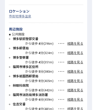
ロケーション
市街地
博多温泉
周辺施設
公共施設
博多駅前警部交番
から徒歩
4
分(
296
m)
・・・・
経路を見る
博多郵便局
から徒歩
4
分(
324
m)
・・・・
経路を見る
博多警察署
から徒歩
4
分(
351
m)
・・・・
経路を見る
福岡市博多区役所
から徒歩
5
分(
380
m)
・・・・
経路を見る
博多祇園西郵便局
から徒歩
5
分(
405
m)
・・・・
経路を見る
林眼科病院
から徒歩
6
分(
442
m)
・・・・
経路を見る
福岡市消防局博多消防署
から徒歩
6
分(
459
m)
・・・・
経路を見る
住吉交番
から徒歩
6
分(
481
m)
・・・・
経路を見る