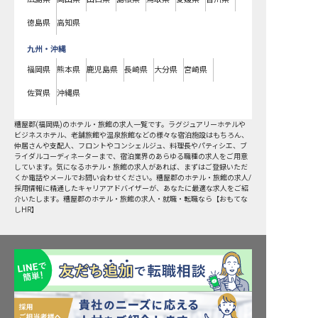
徳島県
高知県
九州・沖縄
福岡県
熊本県
鹿児島県
長崎県
大分県
宮崎県
佐賀県
沖縄県
糟屋郡
(
福岡県
)のホテル・旅館の求人一覧です。ラグジュアリーホテルや
ビジネスホテル、老舗旅館や温泉旅館などの様々な宿泊施設はもちろん、
仲居さんや支配人、フロントやコンシェルジュ、料理長やパティシエ、ブ
ライダルコーディネーターまで、宿泊業界のあらゆる職種の求人をご用意
しています。気になるホテル・旅館の求人があれば、まずはご登録いただ
くか電話やメールでお問い合わせください。糟屋郡のホテル・旅館の求人/
採用情報に精通したキャリアアドバイザーが、あなたに最適な求人をご紹
介いたします。糟屋郡のホテル・旅館の求人・就職・転職なら【おもてな
しHR】