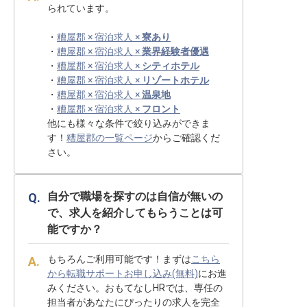
られています。
・
糟屋郡 × 宿泊求人 ×
寮あり
・
糟屋郡 × 宿泊求人 ×
業界経験者優遇
・
糟屋郡 × 宿泊求人 ×
シティホテル
・
糟屋郡 × 宿泊求人 ×
リゾートホテル
・
糟屋郡 × 宿泊求人 ×
温泉地
・
糟屋郡 × 宿泊求人 ×
フロント
他にも様々な条件で絞り込みができま
す！
糟屋郡の一覧ページ
からご確認くだ
さい。
自分で職場を探すのは自信が無いの
で、求人を紹介してもらうことは可
能ですか？
もちろんご利用可能です！まずは
こちら
から転職サポートお申し込み(無料)
にお進
みください。おもてなしHRでは、専任の
担当者があなたにぴったりの求人を完全