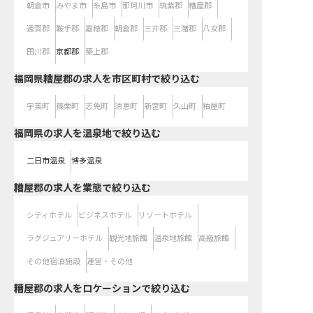
朝倉市
みやま市
糸島市
那珂川市
筑紫郡
糟屋郡
遠賀郡
鞍手郡
嘉穂郡
朝倉郡
三井郡
三潴郡
八女郡
田川郡
京都郡
築上郡
福岡県糟屋郡の求人を市区町村で絞り込む
宇美町
篠栗町
志免町
須恵町
新宮町
久山町
粕屋町
福岡県の求人を温泉地で絞り込む
二日市温泉
博多温泉
糟屋郡の求人を業態で絞り込む
シティホテル
ビジネスホテル
リゾートホテル
ラグジュアリーホテル
観光地旅館
温泉地旅館
高級旅館
その他宿泊施設
運営・その他
糟屋郡の求人をロケーションで絞り込む