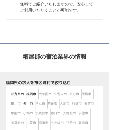
無料でご紹介いたしますので、安心して
ご利用いただくことが可能です。
糟屋郡の宿泊業界の情報
福岡県の求人を市区町村で絞り込む
北九州市
福岡市
大牟田市
久留米市
直方市
飯塚市
田川市
柳川市
八女市
筑後市
大川市
行橋市
豊前市
中間市
小郡市
筑紫野市
春日市
大野城市
宗像市
太宰府市
古賀市
福津市
うきは市
宮若市
嘉麻市