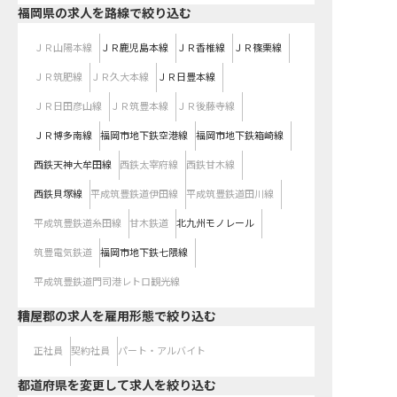
福岡県
の求人を路線で絞り込む
ＪＲ山陽本線
ＪＲ鹿児島本線
ＪＲ香椎線
ＪＲ篠栗線
ＪＲ筑肥線
ＪＲ久大本線
ＪＲ日豊本線
ＪＲ日田彦山線
ＪＲ筑豊本線
ＪＲ後藤寺線
ＪＲ博多南線
福岡市地下鉄空港線
福岡市地下鉄箱崎線
西鉄天神大牟田線
西鉄太宰府線
西鉄甘木線
西鉄貝塚線
平成筑豊鉄道伊田線
平成筑豊鉄道田川線
平成筑豊鉄道糸田線
甘木鉄道
北九州モノレール
筑豊電気鉄道
福岡市地下鉄七隈線
平成筑豊鉄道門司港レトロ観光線
糟屋郡の求人を雇用形態で絞り込む
正社員
契約社員
パート・アルバイト
都道府県を変更して求人を絞り込む