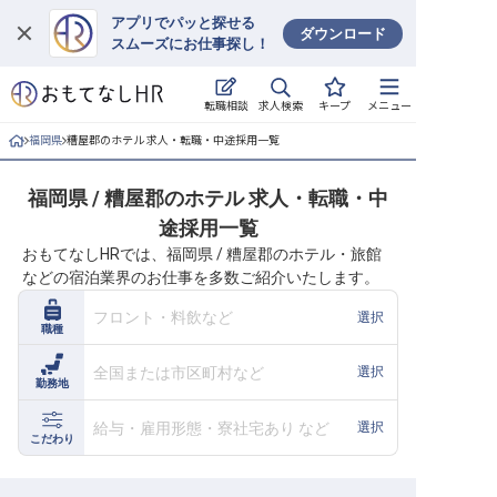
アプリでパッと探せる
ダウンロード
スムーズにお仕事探し！
ログイン
求人検索
転職相談
キープ
メニュー
求人・施設を探す
福岡県
糟屋郡のホテル 求人・転職・中途採用一覧
キープした求人
福岡県 / 糟屋郡のホテル 求人・転職・中
途採用一覧
就職・転職 合同説明会
おもてなしHRでは、福岡県 / 糟屋郡のホテル・旅館
などの宿泊業界のお仕事を多数ご紹介いたします。
おもてなしHRについて
フロント・料飲など
選択
職種
ご利用の流れ
全国または市区町村など
選択
勤務地
よくある質問
給与・雇用形態・寮社宅あり など
選択
ホテル・宿泊業界情報コラム
こだわり