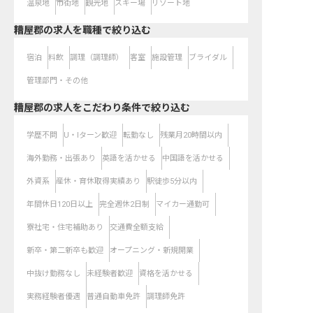
温泉地
市街地
観光地
スキー場
リゾート地
糟屋郡の求人を職種で絞り込む
宿泊
料飲
調理（調理師）
客室
施設管理
ブライダル
管理部門・その他
糟屋郡の求人をこだわり条件で絞り込む
学歴不問
U・Iターン歓迎
転勤なし
残業月20時間以内
海外勤務・出張あり
英語を活かせる
中国語を活かせる
外資系
産休・育休取得実績あり
駅徒歩5分以内
年間休日120日以上
完全週休2日制
マイカー通勤可
寮社宅・住宅補助あり
交通費全額支給
新卒・第二新卒も歓迎
オープニング・新規開業
中抜け勤務なし
未経験者歓迎
資格を活かせる
実務経験者優遇
普通自動車免許
調理師免許